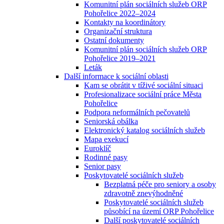
Komunitní plán sociálních služeb ORP
Pohořelice 2022–2024
Kontakty na koordinátory
Organizační struktura
Ostatní dokumenty
Komunitní plán sociálních služeb ORP
Pohořelice 2019–2021
Leták
Další informace k sociální oblasti
Kam se obrátit v tíživé sociální situaci
Profesionalizace sociální práce Města
Pohořelice
Podpora neformálních pečovatelů
Seniorská obálka
Elektronický katalog sociálních služeb
Mapa exekucí
Euroklíč
Rodinné pasy
Senior pasy
Poskytovatelé sociálních služeb
Bezplatná péče pro seniory a osoby
zdravotně znevýhodněné
Poskytovatelé sociálních služeb
působící na území ORP Pohořelice
Další poskytovatelé sociálních