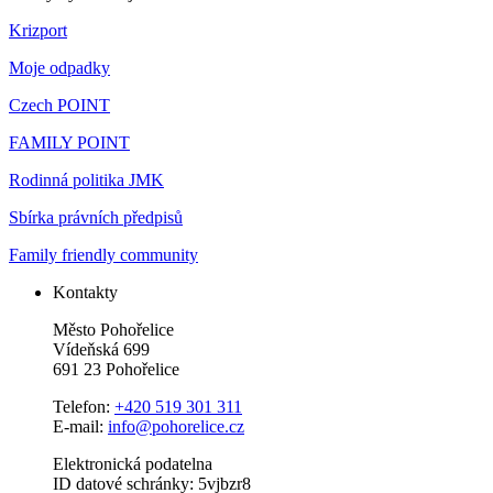
Krizport
Moje odpadky
Czech POINT
FAMILY POINT
Rodinná politika JMK
Sbírka právních předpisů
Family friendly community
Kontakty
Město Pohořelice
Vídeňská 699
691 23 Pohořelice
Telefon:
+420 519 301 311
E-mail:
info@pohorelice.cz
Elektronická podatelna
ID datové schránky: 5vjbzr8