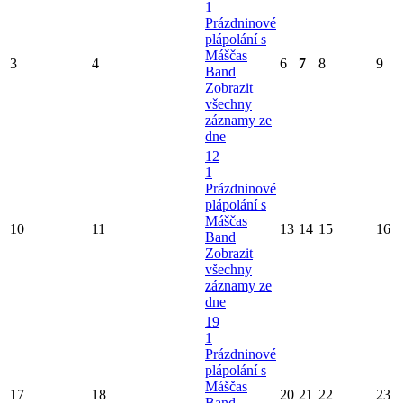
1
Prázdninové
plápolání s
Máščas
3
4
6
7
8
9
Band
Zobrazit
všechny
záznamy ze
dne
12
1
Prázdninové
plápolání s
Máščas
10
11
13
14
15
16
Band
Zobrazit
všechny
záznamy ze
dne
19
1
Prázdninové
plápolání s
Máščas
17
18
20
21
22
23
Band