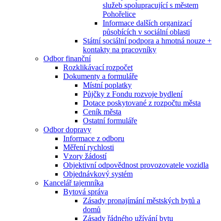
služeb spolupracující s městem
Pohořelice
Informace dalších organizací
působících v sociální oblasti
Státní sociální podpora a hmotná nouze +
kontakty na pracovníky
Odbor finanční
Rozklikávací rozpočet
Dokumenty a formuláře
Místní poplatky
Půjčky z Fondu rozvoje bydlení
Dotace poskytované z rozpočtu města
Ceník města
Ostatní formuláře
Odbor dopravy
Informace z odboru
Měření rychlosti
Vzory žádostí
Objektivní odpovědnost provozovatele vozidla
Objednávkový systém
Kancelář tajemníka
Bytová správa
Zásady pronajímání městských bytů a
domů
Zásady řádného užívání bytu