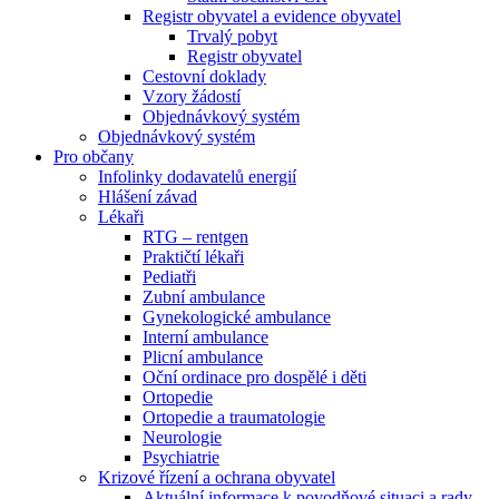
Registr obyvatel a evidence obyvatel
Trvalý pobyt
Registr obyvatel
Cestovní doklady
Vzory žádostí
Objednávkový systém
Objednávkový systém
Pro občany
Infolinky dodavatelů energií
Hlášení závad
Lékaři
RTG – rentgen
Praktičtí lékaři
Pediatři
Zubní ambulance
Gynekologické ambulance
Interní ambulance
Plicní ambulance
Oční ordinace pro dospělé i děti
Ortopedie
Ortopedie a traumatologie
Neurologie
Psychiatrie
Krizové řízení a ochrana obyvatel
Aktuální informace k povodňové situaci a rady