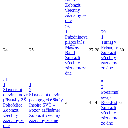
Zobrazit
všechny
záznamy ze
dne
26
1
29
Prázdninové
1
plápolání s
Turnaj v
Máščas
Petanque
24
25
27
28
30
Band
Zobrazit
Zobrazit
všechny
všechny
záznamy
záznamy ze
ze dne
dne
31
5
1
1
2
Slavnostní
2
Podzimní
otevření nové
Slavnostní otevření
swap
přístavby ZŠ
pedagogické školy
2
3
4
Rockfest
6
Pohořelice
Inspira
SVČ –
Zobrazit
Zobrazit
Pozor, začínáme!
všechny
všechny
Zobrazit všechny
záznamy
záznamy ze
záznamy ze dne
ze dne
dne