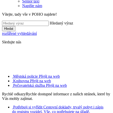
Senior taxi
Napište nám
Vítejte, tady vše v POHO najdete!
Hledaný výraz
Hledat
rozšířené vyhledávání
Sledujte nás
Městská policie
Přejít na web
Knihovna
Přejít na web
Pečovatelská služba
Přejít na web
Rychlé odkazy
Rychle dostupné informace z našich stránek, které by
Vás mohly zajímat.
Potřebuji si vyřídit
Cestovní doklady, trvalý pobyt i zápis
do registru vozidel. Vše, co potřebujete na úřadě.