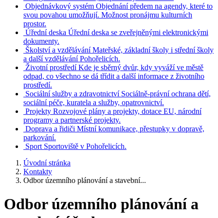
Objednávkový systém
Objednání předem na agendy, které to
svou povahou umožňují. Možnost pronájmu kulturních
prostor.
Úřední deska
Úřední deska se zveřejněnými elektronickými
dokumenty.
Školství a vzdělávání
Mateřské, základní školy i střední školy
a další vzdělávání Pohořelicích.
Životní prostředí
Kde je sběrný dvůr, kdy vyváží ve městě
odpad, co všechno se dá třídit a další informace z životního
prostředí.
Sociální služby a zdravotnictví
Sociálně-právní ochrana dětí,
sociální péče, kuratela a služby, opatrovnictví.
Projekty
Rozvojové plány a projekty, dotace EU, národní
programy a partnerské projekty.
Doprava a řidiči
Místní komunikace, přestupky v dopravě,
parkování.
Sport
Sportoviště v Pohořelicích.
Úvodní stránka
Kontakty
Odbor územního plánování a stavební...
Odbor územního plánování a