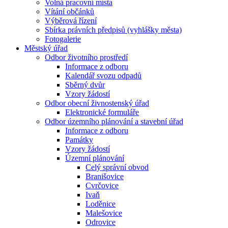
Volná pracovní místa
Vítání občánků
Výběrová řízení
Sbírka právních předpisů (vyhlášky města)
Fotogalerie
Městský úřad
Odbor životního prostředí
Informace z odboru
Kalendář svozu odpadů
Sběrný dvůr
Vzory žádostí
Odbor obecní živnostenský úřad
Elektronické formuláře
Odbor územního plánování a stavební úřad
Informace z odboru
Památky
Vzory žádostí
Územní plánování
Celý správní obvod
Branišovice
Cvrčovice
Ivaň
Loděnice
Malešovice
Odrovice