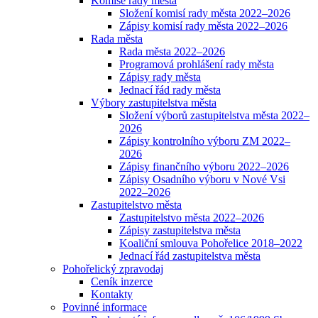
Komise rady města
Složení komisí rady města 2022–2026
Zápisy komisí rady města 2022–2026
Rada města
Rada města 2022–2026
Programová prohlášení rady města
Zápisy rady města
Jednací řád rady města
Výbory zastupitelstva města
Složení výborů zastupitelstva města 2022–
2026
Zápisy kontrolního výboru ZM 2022–
2026
Zápisy finančního výboru 2022–2026
Zápisy Osadního výboru v Nové Vsi
2022–2026
Zastupitelstvo města
Zastupitelstvo města 2022–2026
Zápisy zastupitelstva města
Koaliční smlouva Pohořelice 2018–2022
Jednací řád zastupitelstva města
Pohořelický zpravodaj
Ceník inzerce
Kontakty
Povinné informace