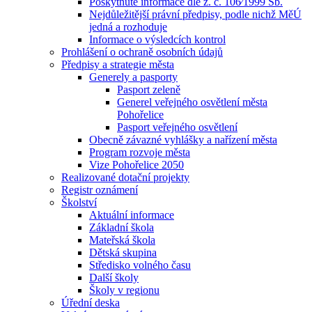
Poskytnuté informace dle z. č. 106⁄1999 Sb.
Nejdůležitější právní předpisy, podle nichž MěÚ
jedná a rozhoduje
Informace o výsledcích kontrol
Prohlášení o ochraně osobních údajů
Předpisy a strategie města
Generely a pasporty
Pasport zeleně
Generel veřejného osvětlení města
Pohořelice
Pasport veřejného osvětlení
Obecně závazné vyhlášky a nařízení města
Program rozvoje města
Vize Pohořelice 2050
Realizované dotační projekty
Registr oznámení
Školství
Aktuální informace
Základní škola
Mateřská škola
Dětská skupina
Středisko volného času
Další školy
Školy v regionu
Úřední deska