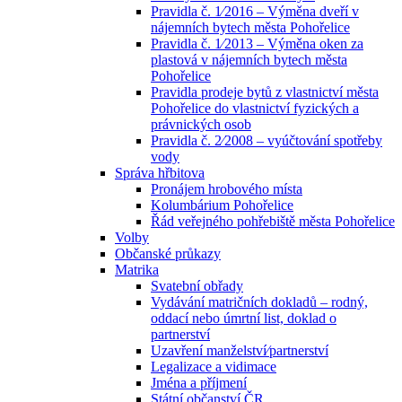
Pravidla č. 1⁄2016 – Výměna dveří v
nájemních bytech města Pohořelice
Pravidla č. 1⁄2013 – Výměna oken za
plastová v nájemních bytech města
Pohořelice
Pravidla prodeje bytů z vlastnictví města
Pohořelice do vlastnictví fyzických a
právnických osob
Pravidla č. 2⁄2008 – vyúčtování spotřeby
vody
Správa hřbitova
Pronájem hrobového místa
Kolumbárium Pohořelice
Řád veřejného pohřebiště města Pohořelice
Volby
Občanské průkazy
Matrika
Svatební obřady
Vydávání matričních dokladů – rodný,
oddací nebo úmrtní list, doklad o
partnerství
Uzavření manželství⁄partnerství
Legalizace a vidimace
Jména a příjmení
Státní občanství ČR