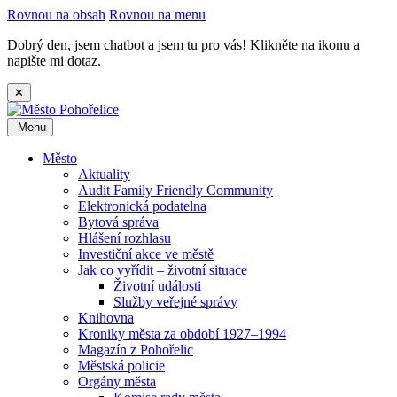
Rovnou na obsah
Rovnou na menu
Dobrý den, jsem chatbot a jsem tu pro vás! Klikněte na ikonu a
napište mi dotaz.
✕
Menu
Město
Aktuality
Audit Family Friendly Community
Elektronická podatelna
Bytová správa
Hlášení rozhlasu
Investiční akce ve městě
Jak co vyřídit – životní situace
Životní události
Služby veřejné správy
Knihovna
Kroniky města za období 1927–1994
Magazín z Pohořelic
Městská policie
Orgány města