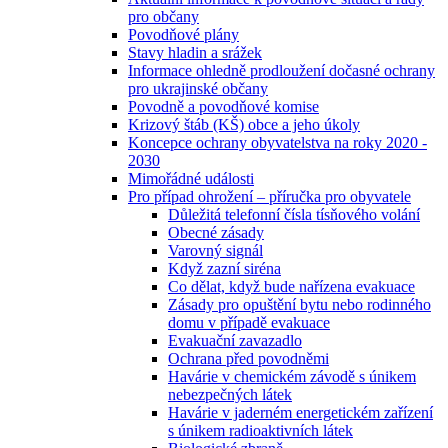
pro občany
Povodňové plány
Stavy hladin a srážek
Informace ohledně prodloužení dočasné ochrany
pro ukrajinské občany
Povodně a povodňové komise
Krizový štáb (KŠ) obce a jeho úkoly
Koncepce ochrany obyvatelstva na roky 2020 -
2030
Mimořádné události
Pro případ ohrožení – příručka pro obyvatele
Důležitá telefonní čísla tísňového volání
Obecné zásady
Varovný signál
Když zazní siréna
Co dělat, když bude nařízena evakuace
Zásady pro opuštění bytu nebo rodinného
domu v případě evakuace
Evakuační zavazadlo
Ochrana před povodněmi
Havárie v chemickém závodě s únikem
nebezpečných látek
Havárie v jaderném energetickém zařízení
s únikem radioaktivních látek