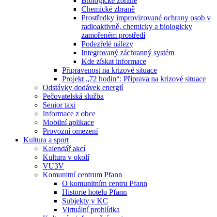
Biologické zbraně
Chemické zbraně
Prostředky improvizované ochrany osob v
radioaktivně, chemicky a biologicky
zamořeném prostředí
Podezřelé nálezy
Integrovaný záchranný systém
Kde získat informace
Připravenost na krizové situace
Projekt „72 hodin“: Příprava na krizové situace
Odstávky dodávek energií
Pečovatelská služba
Senior taxi
Informace z obce
Mobilní aplikace
Provozní omezení
Kultura a sport
Kalendář akcí
Kultura v okolí
VU3V
Komunitní centrum Pfann
O komunitním centru Pfann
Historie hotelu Pfann
Subjekty v KC
Virtuální prohlídka