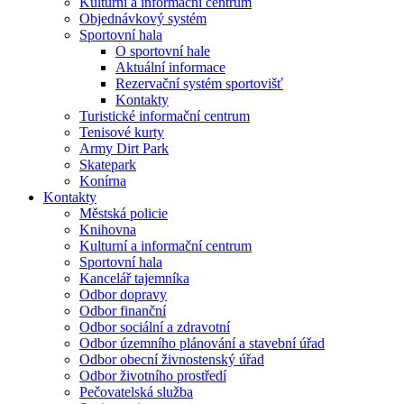
Kulturní a informační centrum
Objednávkový systém
Sportovní hala
O sportovní hale
Aktuální informace
Rezervační systém sportovišť
Kontakty
Turistické informační centrum
Tenisové kurty
Army Dirt Park
Skatepark
Konírna
Kontakty
Městská policie
Knihovna
Kulturní a informační centrum
Sportovní hala
Kancelář tajemníka
Odbor dopravy
Odbor finanční
Odbor sociální a zdravotní
Odbor územního plánování a stavební úřad
Odbor obecní živnostenský úřad
Odbor životního prostředí
Pečovatelská služba