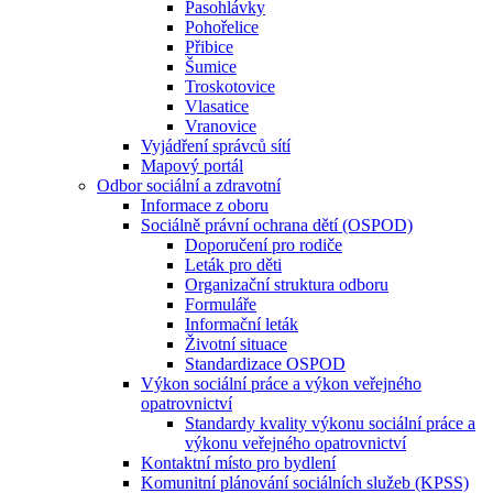
Pasohlávky
Pohořelice
Přibice
Šumice
Troskotovice
Vlasatice
Vranovice
Vyjádření správců sítí
Mapový portál
Odbor sociální a zdravotní
Informace z oboru
Sociálně právní ochrana dětí (OSPOD)
Doporučení pro rodiče
Leták pro děti
Organizační struktura odboru
Formuláře
Informační leták
Životní situace
Standardizace OSPOD
Výkon sociální práce a výkon veřejného
opatrovnictví
Standardy kvality výkonu sociální práce a
výkonu veřejného opatrovnictví
Kontaktní místo pro bydlení
Komunitní plánování sociálních služeb (KPSS)