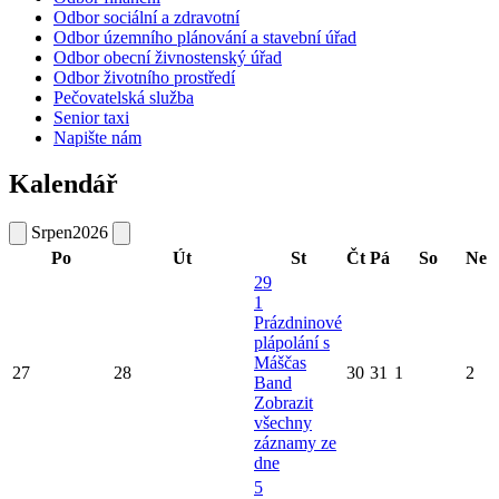
Odbor sociální a zdravotní
Odbor územního plánování a stavební úřad
Odbor obecní živnostenský úřad
Odbor životního prostředí
Pečovatelská služba
Senior taxi
Napište nám
Kalendář
Srpen
2026
Po
Út
St
Čt
Pá
So
Ne
29
1
Prázdninové
plápolání s
Máščas
27
28
30
31
1
2
Band
Zobrazit
všechny
záznamy ze
dne
5