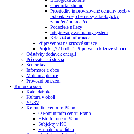
Biologické zbraně
Chemické zbraně
Prostředky improvizované ochrany osob v
radioaktivně, chemicky a biologicky
zamořeném prostředí
Podezřelé nálezy
Integrovaný záchranný systém
Kde získat informace
Připravenost na krizové situace
Projekt „72 hodin“: Příprava na krizové situace
Odstávky dodávek energií
Pečovatelská služba
Senior taxi
Informace z obce
Mobilní aplikace
Provozní omezení
Kultura a sport
Kalendář akcí
Kultura v okolí
VU3V
Komunitní centrum Pfann
O komunitním centru Pfann
Historie hotelu Pfann
Subjekty v KC
Virtuální prohlídka