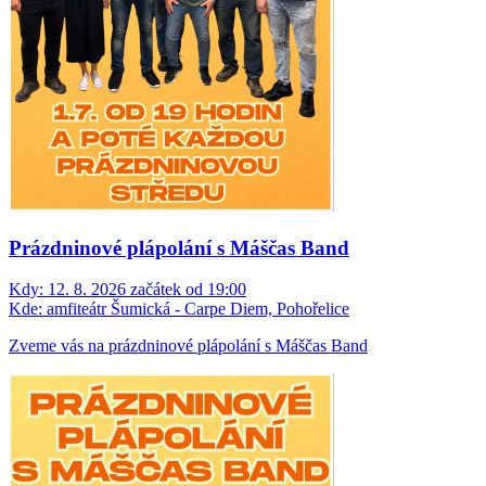
Prázdninové plápolání s Máščas Band
Kdy:
12. 8. 2026 začátek od 19:00
Kde:
amfiteátr Šumická - Carpe Diem, Pohořelice
Zveme vás na prázdninové plápolání s Máščas Band