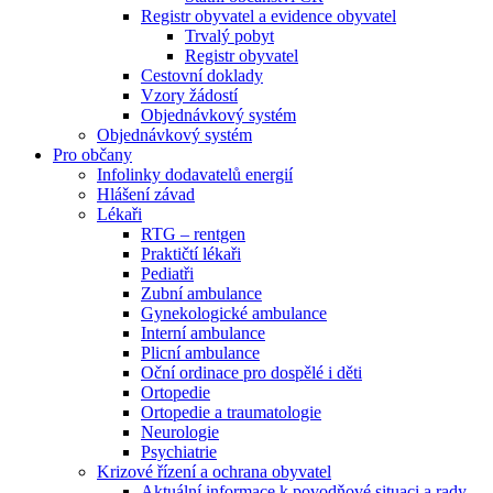
Registr obyvatel a evidence obyvatel
Trvalý pobyt
Registr obyvatel
Cestovní doklady
Vzory žádostí
Objednávkový systém
Objednávkový systém
Pro občany
Infolinky dodavatelů energií
Hlášení závad
Lékaři
RTG – rentgen
Praktičtí lékaři
Pediatři
Zubní ambulance
Gynekologické ambulance
Interní ambulance
Plicní ambulance
Oční ordinace pro dospělé i děti
Ortopedie
Ortopedie a traumatologie
Neurologie
Psychiatrie
Krizové řízení a ochrana obyvatel
Aktuální informace k povodňové situaci a rady