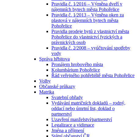
Pravidla č. 1⁄2016 – Výměna dveří v
nájemních bytech města Pohořelice
Pravidla č. 1⁄2013 – Výměna oken za
plastová v nájemních bytech města
Pohořelice
Pravidla prodeje bytů z vlastnictví města
Pohořelice do vlastnictví fyzických a
právnických osob
Pravidla č. 2⁄2008 – vyúčtování spotřeby
vody
Správa hřbitova
Pronájem hrobového místa
Kolumbárium Pohořelice
Řád veřejného pohřebiště města Pohořelice
Volby
Občanské průkazy
Matrika
Svatební obřady
Vydávání matričních dokladů – rodný,
oddací nebo úmrtní list, doklad o
partnerství
Uzavření manželství⁄partnerství
Legalizace a vidimace
Jména a příjmení
Státní občanství ČR