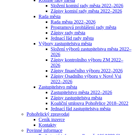
Komise rady města
Složení komisí rady města 2022–2026
Zápisy komisí rady města 2022–2026
Rada města
Rada města 2022–2026
Programová prohlášení rady města
Zápisy rady města
Jednací řád rady města
Výbory zastupitelstva města
Složení výborů zastupitelstva města 2022–
2026
Zápisy kontrolního výboru ZM 2022–
2026
Zápisy finančního výboru 2022–2026
Zápisy Osadního výboru v Nové Vsi
2022–2026
Zastupitelstvo města
Zastupitelstvo města 2022–2026
Zápisy zastupitelstva města
Koaliční smlouva Pohořelice 2018–2022
Jednací řád zastupitelstva města
Pohořelický zpravodaj
Ceník inzerce
Kontakty
Povinné informace