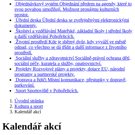
Objednávkový systém
Objednání předem na agendy, které to
svou povahou umožňují. Možnost pronájmu kulturních
prostor.
Úřední deska
Úřední deska se zveřejněnými elektronickými
dokumenty.
Školství a vzdělávání
Mateřské, základní školy i střední školy
a další vzdělávání Pohořelicích.
Životní prostředí
Kde je sběrný dvůr, kdy vyváží ve městě
odpad, co všechno se dá třídit a další informace z životního
prostředí.
Sociální služby a zdravotnictví
Sociálně-právní ochrana dětí,
sociální péče, kuratela a služby, opatrovnictví.
Projekty
Rozvojové plány a projekty, dotace EU, národní
programy a partnerské projekty.
Doprava a řidiči
Místní komunikace, přestupky v dopravě,
parkování.
Sport
Sportoviště v Pohořelicích.
Úvodní stránka
Kultura a sport
Kalendář akcí
Kalendář akcí