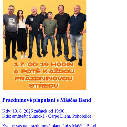
Prázdninové plápolání s Máščas Band
Kdy:
19. 8. 2026 začátek od 19:00
Kde:
amfiteátr Šumická - Carpe Diem, Pohořelice
Zveme vás na prázdninové plápolání s Máščas Band