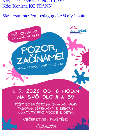
Kdy:
1. 9. 2026 začátek od 12:30
Kde:
Konírna KC PFANN
Slavnostní otevření pedagogické školy Inspira