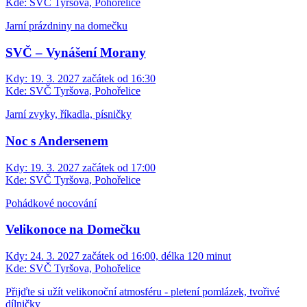
Kde:
SVČ Tyršova, Pohořelice
Jarní prázdniny na domečku
SVČ – Vynášení Morany
Kdy:
19. 3. 2027 začátek od 16:30
Kde:
SVČ Tyršova, Pohořelice
Jarní zvyky, říkadla, písničky
Noc s Andersenem
Kdy:
19. 3. 2027 začátek od 17:00
Kde:
SVČ Tyršova, Pohořelice
Pohádkové nocování
Velikonoce na Domečku
Kdy:
24. 3. 2027 začátek od 16:00, délka 120 minut
Kde:
SVČ Tyršova, Pohořelice
Přijďte si užít velikonoční atmosféru - pletení pomlázek, tvořivé
dílničky