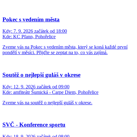
Pokec s vedením města
Kdy:
7. 9. 2026 začátek od 18:00
Kde:
KC Pfann, Pohořelice
Zveme vás na Pokec s vedením města, který se koná každé první
pondělí v měsíci. Přijďte se zeptat na to, co vás zajímá.
Soutěž o nejlepší guláš v okrese
Kdy:
12. 9. 2026 začátek od 09:00
Kde:
amfiteátr Šumická - Carpe Diem, Pohořelice
Zveme vás na soutěž o nejlepší guláš v okrese.
SVČ - Konference sportu
Kdy:
18. 9. 2026 začátek od 08:00