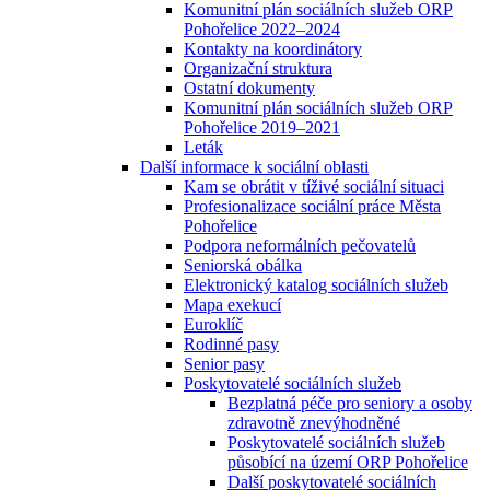
Komunitní plán sociálních služeb ORP
Pohořelice 2022–2024
Kontakty na koordinátory
Organizační struktura
Ostatní dokumenty
Komunitní plán sociálních služeb ORP
Pohořelice 2019–2021
Leták
Další informace k sociální oblasti
Kam se obrátit v tíživé sociální situaci
Profesionalizace sociální práce Města
Pohořelice
Podpora neformálních pečovatelů
Seniorská obálka
Elektronický katalog sociálních služeb
Mapa exekucí
Euroklíč
Rodinné pasy
Senior pasy
Poskytovatelé sociálních služeb
Bezplatná péče pro seniory a osoby
zdravotně znevýhodněné
Poskytovatelé sociálních služeb
působící na území ORP Pohořelice
Další poskytovatelé sociálních