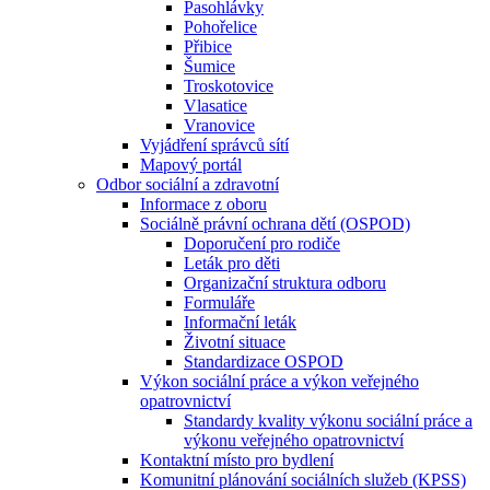
Pasohlávky
Pohořelice
Přibice
Šumice
Troskotovice
Vlasatice
Vranovice
Vyjádření správců sítí
Mapový portál
Odbor sociální a zdravotní
Informace z oboru
Sociálně právní ochrana dětí (OSPOD)
Doporučení pro rodiče
Leták pro děti
Organizační struktura odboru
Formuláře
Informační leták
Životní situace
Standardizace OSPOD
Výkon sociální práce a výkon veřejného
opatrovnictví
Standardy kvality výkonu sociální práce a
výkonu veřejného opatrovnictví
Kontaktní místo pro bydlení
Komunitní plánování sociálních služeb (KPSS)