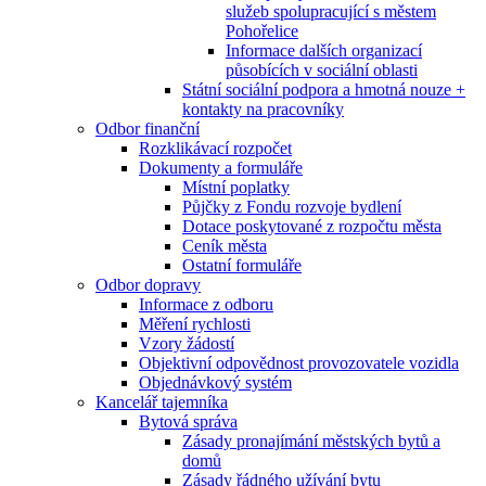
služeb spolupracující s městem
Pohořelice
Informace dalších organizací
působících v sociální oblasti
Státní sociální podpora a hmotná nouze +
kontakty na pracovníky
Odbor finanční
Rozklikávací rozpočet
Dokumenty a formuláře
Místní poplatky
Půjčky z Fondu rozvoje bydlení
Dotace poskytované z rozpočtu města
Ceník města
Ostatní formuláře
Odbor dopravy
Informace z odboru
Měření rychlosti
Vzory žádostí
Objektivní odpovědnost provozovatele vozidla
Objednávkový systém
Kancelář tajemníka
Bytová správa
Zásady pronajímání městských bytů a
domů
Zásady řádného užívání bytu