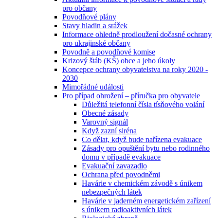
pro občany
Povodňové plány
Stavy hladin a srážek
Informace ohledně prodloužení dočasné ochrany
pro ukrajinské občany
Povodně a povodňové komise
Krizový štáb (KŠ) obce a jeho úkoly
Koncepce ochrany obyvatelstva na roky 2020 -
2030
Mimořádné události
Pro případ ohrožení – příručka pro obyvatele
Důležitá telefonní čísla tísňového volání
Obecné zásady
Varovný signál
Když zazní siréna
Co dělat, když bude nařízena evakuace
Zásady pro opuštění bytu nebo rodinného
domu v případě evakuace
Evakuační zavazadlo
Ochrana před povodněmi
Havárie v chemickém závodě s únikem
nebezpečných látek
Havárie v jaderném energetickém zařízení
s únikem radioaktivních látek