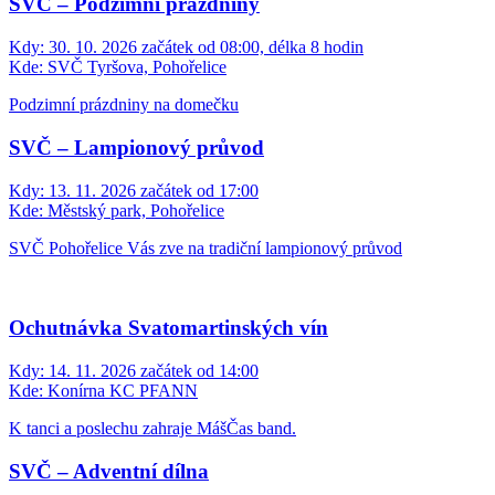
SVČ – Podzimní prázdniny
Kdy:
30. 10. 2026 začátek od 08:00, délka 8 hodin
Kde:
SVČ Tyršova, Pohořelice
Podzimní prázdniny na domečku
SVČ – Lampionový průvod
Kdy:
13. 11. 2026 začátek od 17:00
Kde:
Městský park, Pohořelice
SVČ Pohořelice Vás zve na tradiční lampionový průvod
Ochutnávka Svatomartinských vín
Kdy:
14. 11. 2026 začátek od 14:00
Kde:
Konírna KC PFANN
K tanci a poslechu zahraje MášČas band.
SVČ – Adventní dílna