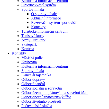
Kulturní a informační centrum
Objednávkový systém
Sportovní hala
O sportovní hale
Aktuální informace
Rezervační systém sportovišť
Kontakty
Turistické informační centrum
Tenisové kurty
Army Dirt Park
Skatepark
Konírna
Kontakty
Městská policie
Knihovna
Kulturní a informační centrum
Sportovní hala
Kancelář tajemníka
Odbor dopravy
Odbor finanční
Odbor sociální a zdravotní
Odbor územního plánování a stavební úřad
Odbor obecní živnostenský úřad
Odbor životního prostředí
Pečovatelská služba