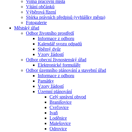
Volná pracovní místa
Vítání občánků
Výběrová řízení
Sbírka právních předpisů (vyhlášky města)
Fotogalerie
Městský úřad
Odbor životního prostředí
Informace z odboru
Kalendář svozu odpadů
Sběrný dvůr
Vzory žádostí
Odbor obecní živnostenský úřad
Elektronické formuláře
Odbor územního plánování a stavební úřad
Informace z odboru
Památky
Vzory žádostí
Územní plánování
Celý správní obvod
Branišovice
Cvrčovice
Ivaň
Loděnice
Malešovice
Odrovice