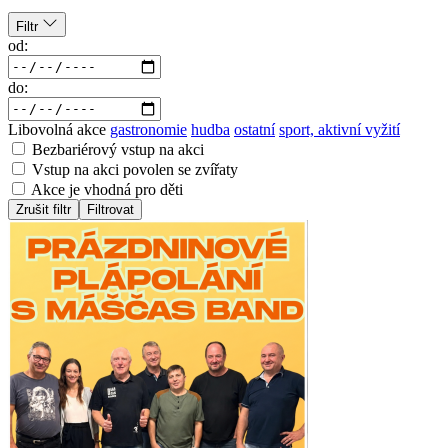
Filtr
od:
do:
Libovolná akce
gastronomie
hudba
ostatní
sport, aktivní vyžití
Bezbariérový vstup na akci
Vstup na akci povolen se zvířaty
Akce je vhodná pro děti
Zrušit filtr
Filtrovat