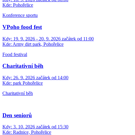
Kde:
Pohořelice
Konference sportu
VPoho food fest
Kdy:
19. 9. 2026 - 20. 9. 2026 začátek od 11:00
Kde:
Army dirt park, Pohořelice
Food festival
Charitativní běh
Kdy:
26. 9. 2026 začátek od 14:00
Kde:
park Pohořelice
Charitativní běh
Den seniorů
Kdy:
3. 10. 2026 začátek od 15:30
Kde:
Radnice, Pohořelice