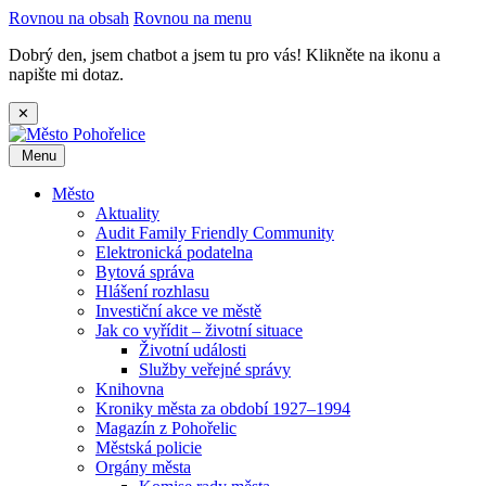
Rovnou na obsah
Rovnou na menu
Dobrý den, jsem chatbot a jsem tu pro vás! Klikněte na ikonu a
napište mi dotaz.
✕
Menu
Město
Aktuality
Audit Family Friendly Community
Elektronická podatelna
Bytová správa
Hlášení rozhlasu
Investiční akce ve městě
Jak co vyřídit – životní situace
Životní události
Služby veřejné správy
Knihovna
Kroniky města za období 1927–1994
Magazín z Pohořelic
Městská policie
Orgány města