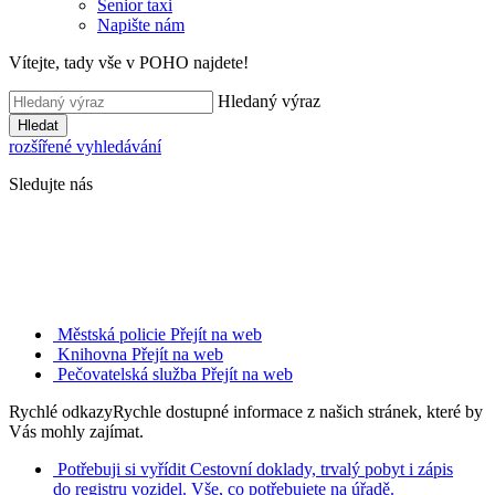
Senior taxi
Napište nám
Vítejte, tady vše v POHO najdete!
Hledaný výraz
Hledat
rozšířené vyhledávání
Sledujte nás
Městská policie
Přejít na web
Knihovna
Přejít na web
Pečovatelská služba
Přejít na web
Rychlé odkazy
Rychle dostupné informace z našich stránek, které by
Vás mohly zajímat.
Potřebuji si vyřídit
Cestovní doklady, trvalý pobyt i zápis
do registru vozidel. Vše, co potřebujete na úřadě.