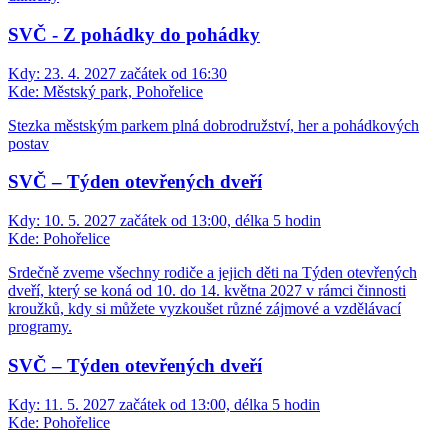
SVČ - Z pohádky do pohádky
Kdy:
23. 4. 2027 začátek od 16:30
Kde:
Městský park, Pohořelice
Stezka městským parkem plná dobrodružství, her a pohádkových
postav
SVČ – Týden otevřených dveří
Kdy:
10. 5. 2027 začátek od 13:00, délka 5 hodin
Kde:
Pohořelice
Srdečně zveme všechny rodiče a jejich děti na Týden otevřených
dveří, který se koná od 10. do 14. května 2027 v rámci činnosti
kroužků, kdy si můžete vyzkoušet různé zájmové a vzdělávací
programy.
SVČ – Týden otevřených dveří
Kdy:
11. 5. 2027 začátek od 13:00, délka 5 hodin
Kde:
Pohořelice