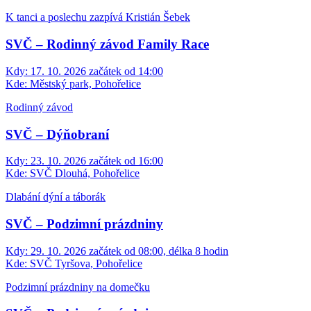
K tanci a poslechu zazpívá Kristián Šebek
SVČ – Rodinný závod Family Race
Kdy:
17. 10. 2026 začátek od 14:00
Kde:
Městský park, Pohořelice
Rodinný závod
SVČ – Dýňobraní
Kdy:
23. 10. 2026 začátek od 16:00
Kde:
SVČ Dlouhá, Pohořelice
Dlabání dýní a táborák
SVČ – Podzimní prázdniny
Kdy:
29. 10. 2026 začátek od 08:00, délka 8 hodin
Kde:
SVČ Tyršova, Pohořelice
Podzimní prázdniny na domečku