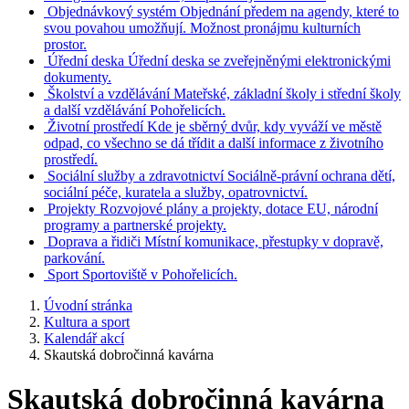
Objednávkový systém
Objednání předem na agendy, které to
svou povahou umožňují. Možnost pronájmu kulturních
prostor.
Úřední deska
Úřední deska se zveřejněnými elektronickými
dokumenty.
Školství a vzdělávání
Mateřské, základní školy i střední školy
a další vzdělávání Pohořelicích.
Životní prostředí
Kde je sběrný dvůr, kdy vyváží ve městě
odpad, co všechno se dá třídit a další informace z životního
prostředí.
Sociální služby a zdravotnictví
Sociálně-právní ochrana dětí,
sociální péče, kuratela a služby, opatrovnictví.
Projekty
Rozvojové plány a projekty, dotace EU, národní
programy a partnerské projekty.
Doprava a řidiči
Místní komunikace, přestupky v dopravě,
parkování.
Sport
Sportoviště v Pohořelicích.
Úvodní stránka
Kultura a sport
Kalendář akcí
Skautská dobročinná kavárna
Skautská dobročinná kavárna