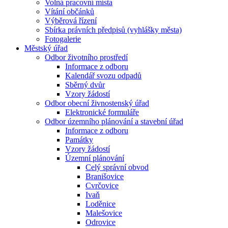
Volná pracovní místa
Vítání občánků
Výběrová řízení
Sbírka právních předpisů (vyhlášky města)
Fotogalerie
Městský úřad
Odbor životního prostředí
Informace z odboru
Kalendář svozu odpadů
Sběrný dvůr
Vzory žádostí
Odbor obecní živnostenský úřad
Elektronické formuláře
Odbor územního plánování a stavební úřad
Informace z odboru
Památky
Vzory žádostí
Územní plánování
Celý správní obvod
Branišovice
Cvrčovice
Ivaň
Loděnice
Malešovice
Odrovice