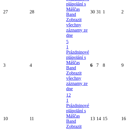
plápolání s
Máščas
27
28
30
31
1
2
Band
Zobrazit
všechny
záznamy ze
dne
5
1
Prázdninové
plápolání s
Máščas
3
4
6
7
8
9
Band
Zobrazit
všechny
záznamy ze
dne
12
1
Prázdninové
plápolání s
Máščas
10
11
13
14
15
16
Band
Zobrazit