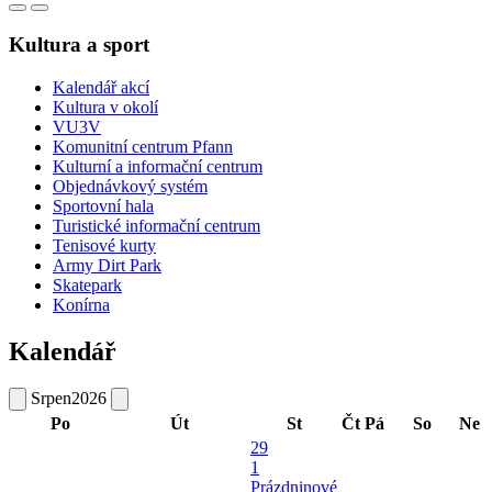
Kultura a sport
Kalendář akcí
Kultura v okolí
VU3V
Komunitní centrum Pfann
Kulturní a informační centrum
Objednávkový systém
Sportovní hala
Turistické informační centrum
Tenisové kurty
Army Dirt Park
Skatepark
Konírna
Kalendář
Srpen
2026
Po
Út
St
Čt
Pá
So
Ne
29
1
Prázdninové