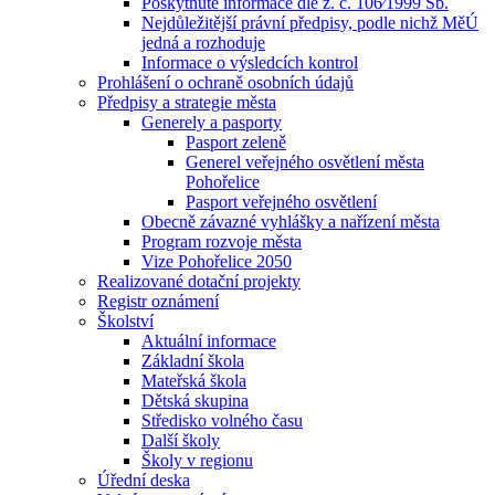
Poskytnuté informace dle z. č. 106⁄1999 Sb.
Nejdůležitější právní předpisy, podle nichž MěÚ
jedná a rozhoduje
Informace o výsledcích kontrol
Prohlášení o ochraně osobních údajů
Předpisy a strategie města
Generely a pasporty
Pasport zeleně
Generel veřejného osvětlení města
Pohořelice
Pasport veřejného osvětlení
Obecně závazné vyhlášky a nařízení města
Program rozvoje města
Vize Pohořelice 2050
Realizované dotační projekty
Registr oznámení
Školství
Aktuální informace
Základní škola
Mateřská škola
Dětská skupina
Středisko volného času
Další školy
Školy v regionu
Úřední deska