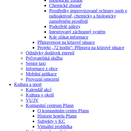
Biologické zbraně
Chemické zbraně
Prostředky improvizované ochrany osob v
radioaktivně, chemicky a biologicky
zamořeném prostředí
Podezřelé nálezy
Integrovaný záchranný systém
Kde získat informace
Připravenost na krizové situace
Projekt „72 hodin“: Příprava na krizové situace
Odstávky dodávek energií
Pečovatelská služba
Senior taxi
Informace z obce
Mobilní aplikace
Provozní omezení
Kultura a sport
Kalendář akcí
Kultura v okolí
VU3V
Komunitní centrum Pfann
O komunitním centru Pfann
Historie hotelu Pfann
Subjekty v KC
Virtuální prohlídka