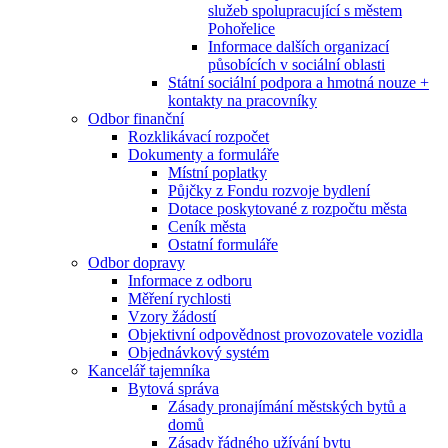
služeb spolupracující s městem
Pohořelice
Informace dalších organizací
působících v sociální oblasti
Státní sociální podpora a hmotná nouze +
kontakty na pracovníky
Odbor finanční
Rozklikávací rozpočet
Dokumenty a formuláře
Místní poplatky
Půjčky z Fondu rozvoje bydlení
Dotace poskytované z rozpočtu města
Ceník města
Ostatní formuláře
Odbor dopravy
Informace z odboru
Měření rychlosti
Vzory žádostí
Objektivní odpovědnost provozovatele vozidla
Objednávkový systém
Kancelář tajemníka
Bytová správa
Zásady pronajímání městských bytů a
domů
Zásady řádného užívání bytu