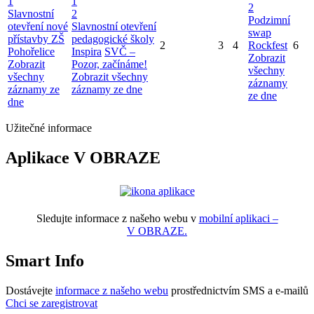
1
1
2
Slavnostní
2
Podzimní
otevření nové
Slavnostní otevření
swap
přístavby ZŠ
pedagogické školy
2
3
4
Rockfest
6
Pohořelice
Inspira
SVČ –
Zobrazit
Zobrazit
Pozor, začínáme!
všechny
všechny
Zobrazit všechny
záznamy
záznamy ze
záznamy ze dne
ze dne
dne
Užitečné informace
Aplikace V OBRAZE
Sledujte informace z našeho webu v
mobilní aplikaci –
V OBRAZE.
Smart Info
Dostávejte
informace z našeho webu
prostřednictvím SMS a e-mailů
Chci se zaregistrovat