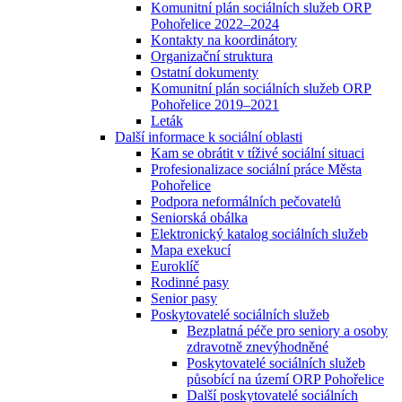
Komunitní plán sociálních služeb ORP
Pohořelice 2022–2024
Kontakty na koordinátory
Organizační struktura
Ostatní dokumenty
Komunitní plán sociálních služeb ORP
Pohořelice 2019–2021
Leták
Další informace k sociální oblasti
Kam se obrátit v tíživé sociální situaci
Profesionalizace sociální práce Města
Pohořelice
Podpora neformálních pečovatelů
Seniorská obálka
Elektronický katalog sociálních služeb
Mapa exekucí
Euroklíč
Rodinné pasy
Senior pasy
Poskytovatelé sociálních služeb
Bezplatná péče pro seniory a osoby
zdravotně znevýhodněné
Poskytovatelé sociálních služeb
působící na území ORP Pohořelice
Další poskytovatelé sociálních