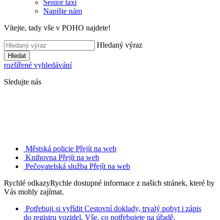
Senior taxi
Napište nám
Vítejte, tady vše v POHO najdete!
Hledaný výraz
Hledat
rozšířené vyhledávání
Sledujte nás
Městská policie
Přejít na web
Knihovna
Přejít na web
Pečovatelská služba
Přejít na web
Rychlé odkazy
Rychle dostupné informace z našich stránek, které by
Vás mohly zajímat.
Potřebuji si vyřídit
Cestovní doklady, trvalý pobyt i zápis
do registru vozidel. Vše, co potřebujete na úřadě.