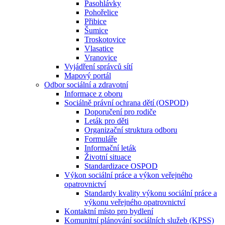
Pasohlávky
Pohořelice
Přibice
Šumice
Troskotovice
Vlasatice
Vranovice
Vyjádření správců sítí
Mapový portál
Odbor sociální a zdravotní
Informace z oboru
Sociálně právní ochrana dětí (OSPOD)
Doporučení pro rodiče
Leták pro děti
Organizační struktura odboru
Formuláře
Informační leták
Životní situace
Standardizace OSPOD
Výkon sociální práce a výkon veřejného
opatrovnictví
Standardy kvality výkonu sociální práce a
výkonu veřejného opatrovnictví
Kontaktní místo pro bydlení
Komunitní plánování sociálních služeb (KPSS)