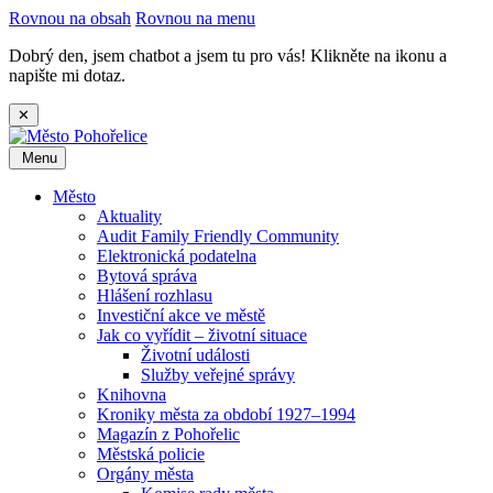
Rovnou na obsah
Rovnou na menu
Dobrý den, jsem chatbot a jsem tu pro vás! Klikněte na ikonu a
napište mi dotaz.
✕
Menu
Město
Aktuality
Audit Family Friendly Community
Elektronická podatelna
Bytová správa
Hlášení rozhlasu
Investiční akce ve městě
Jak co vyřídit – životní situace
Životní události
Služby veřejné správy
Knihovna
Kroniky města za období 1927–1994
Magazín z Pohořelic
Městská policie
Orgány města