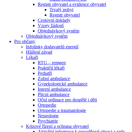
Registr obyvatel a evidence obyvatel
Trvalý pobyt
Registr obyvatel
Cestovní doklady
Vzory žádostí
Objednávkový systém
Objednávkový systém
Pro občany
Infolinky dodavatelů energií
Hlášení závad
Lékaři
RTG – rentgen
Praktičtí lékaři
Pediatři
Zubní ambulance
Gynekologické ambulance
Interní ambulance
Plicní ambulance
Oční ordinace pro dospělé i děti
Ortopedie
Ortopedie a traumatologie
Neurologie
Psychiatrie
Krizové řízení a ochrana obyvatel
Aktuální informace k povodňové situaci a rady