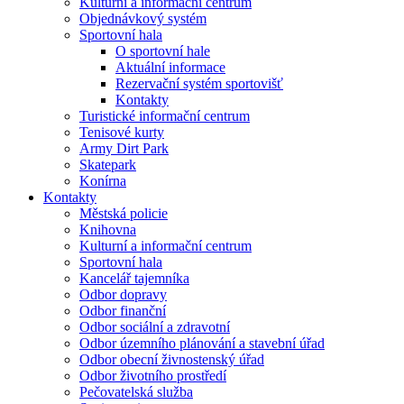
Kulturní a informační centrum
Objednávkový systém
Sportovní hala
O sportovní hale
Aktuální informace
Rezervační systém sportovišť
Kontakty
Turistické informační centrum
Tenisové kurty
Army Dirt Park
Skatepark
Konírna
Kontakty
Městská policie
Knihovna
Kulturní a informační centrum
Sportovní hala
Kancelář tajemníka
Odbor dopravy
Odbor finanční
Odbor sociální a zdravotní
Odbor územního plánování a stavební úřad
Odbor obecní živnostenský úřad
Odbor životního prostředí
Pečovatelská služba