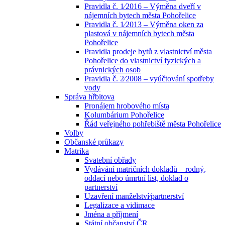
Pravidla č. 1⁄2016 – Výměna dveří v
nájemních bytech města Pohořelice
Pravidla č. 1⁄2013 – Výměna oken za
plastová v nájemních bytech města
Pohořelice
Pravidla prodeje bytů z vlastnictví města
Pohořelice do vlastnictví fyzických a
právnických osob
Pravidla č. 2⁄2008 – vyúčtování spotřeby
vody
Správa hřbitova
Pronájem hrobového místa
Kolumbárium Pohořelice
Řád veřejného pohřebiště města Pohořelice
Volby
Občanské průkazy
Matrika
Svatební obřady
Vydávání matričních dokladů – rodný,
oddací nebo úmrtní list, doklad o
partnerství
Uzavření manželství⁄partnerství
Legalizace a vidimace
Jména a příjmení
Státní občanství ČR