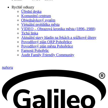
Rychlé odkazy
Úřední deska
Komunitní centrum
Objednávkový systém
Virtuální prohlídka města
VIDEO – Obrazová kronika města (1896–1988)
Tichá linka
Aktuální stavy hladin na řekách a srážkové úhrny
Povodňový plán ORP Pohořelice
Povodňový plán města Pohořelice
Farnosti Pohořelic
Audit Family Friendly Community
nahoru