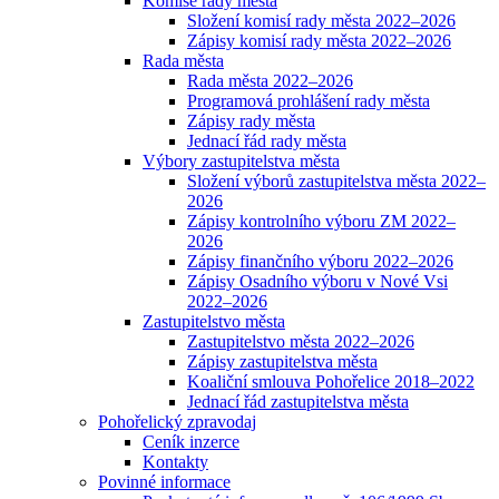
Komise rady města
Složení komisí rady města 2022–2026
Zápisy komisí rady města 2022–2026
Rada města
Rada města 2022–2026
Programová prohlášení rady města
Zápisy rady města
Jednací řád rady města
Výbory zastupitelstva města
Složení výborů zastupitelstva města 2022–
2026
Zápisy kontrolního výboru ZM 2022–
2026
Zápisy finančního výboru 2022–2026
Zápisy Osadního výboru v Nové Vsi
2022–2026
Zastupitelstvo města
Zastupitelstvo města 2022–2026
Zápisy zastupitelstva města
Koaliční smlouva Pohořelice 2018–2022
Jednací řád zastupitelstva města
Pohořelický zpravodaj
Ceník inzerce
Kontakty
Povinné informace