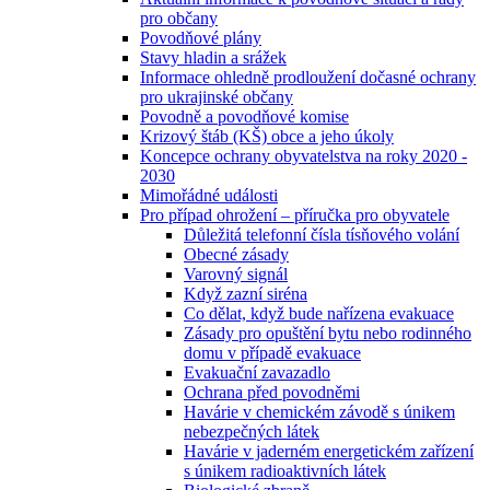
pro občany
Povodňové plány
Stavy hladin a srážek
Informace ohledně prodloužení dočasné ochrany
pro ukrajinské občany
Povodně a povodňové komise
Krizový štáb (KŠ) obce a jeho úkoly
Koncepce ochrany obyvatelstva na roky 2020 -
2030
Mimořádné události
Pro případ ohrožení – příručka pro obyvatele
Důležitá telefonní čísla tísňového volání
Obecné zásady
Varovný signál
Když zazní siréna
Co dělat, když bude nařízena evakuace
Zásady pro opuštění bytu nebo rodinného
domu v případě evakuace
Evakuační zavazadlo
Ochrana před povodněmi
Havárie v chemickém závodě s únikem
nebezpečných látek
Havárie v jaderném energetickém zařízení
s únikem radioaktivních látek