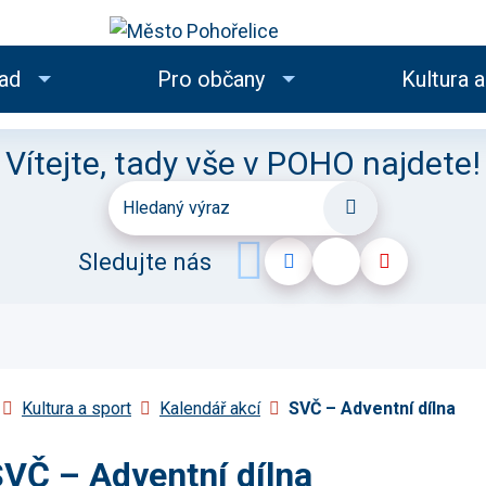
Rovnou na obsah
Rovnou na menu
ad
Pro občany
Kultura a
Vítejte, tady vše v POHO najdete!
Hledaný výraz
Hledat
Sledujte nás
Úvodní stránka
Kultura a sport
Kalendář akcí
SVČ – Adventní dílna
VČ – Adventní dílna