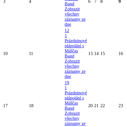
3
4
6
7
8
9
Band
Zobrazit
všechny
záznamy ze
dne
12
1
Prázdninové
plápolání s
Máščas
10
11
13
14
15
16
Band
Zobrazit
všechny
záznamy ze
dne
19
1
Prázdninové
plápolání s
Máščas
17
18
20
21
22
23
Band
Zobrazit
všechny
záznamy ze