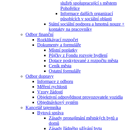
služeb spolupracující s městem
Pohořelice
Informace dalších organizací
působících v sociální oblasti
Státní sociální podpora a hmotná nouze +
kontakty na pracovníky
Odbor finanční
Rozklikávací rozpočet
Dokumenty a formuláře
Místní poplatky
Půjčky z Fondu rozvoje bydlení
Dotace poskytované z rozpočtu města
Ceník města
Ostatní formuláře
Odbor dopravy
Informace z odboru
Měření rychlosti
Vzory žádostí
Objektivní odpovědnost provozovatele vozidla
Objednávkový systém
Kancelář tajemníka
Bytová správa
Zásady pronajímání městských bytů a
domů
Zásady řádného užívání bytu