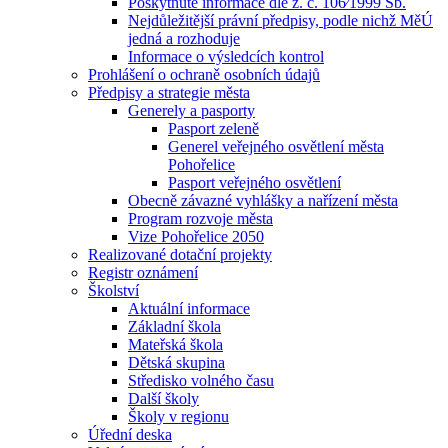
Poskytnuté informace dle z. č. 106⁄1999 Sb.
Nejdůležitější právní předpisy, podle nichž MěÚ
jedná a rozhoduje
Informace o výsledcích kontrol
Prohlášení o ochraně osobních údajů
Předpisy a strategie města
Generely a pasporty
Pasport zeleně
Generel veřejného osvětlení města
Pohořelice
Pasport veřejného osvětlení
Obecně závazné vyhlášky a nařízení města
Program rozvoje města
Vize Pohořelice 2050
Realizované dotační projekty
Registr oznámení
Školství
Aktuální informace
Základní škola
Mateřská škola
Dětská skupina
Středisko volného času
Další školy
Školy v regionu
Úřední deska