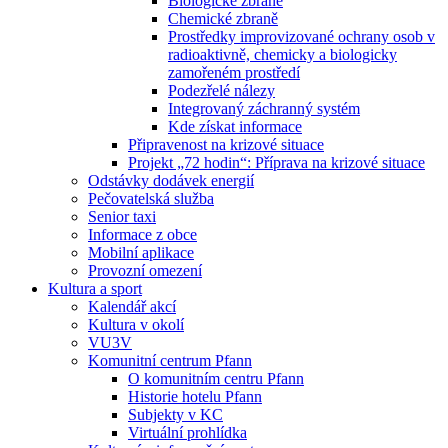
Biologické zbraně
Chemické zbraně
Prostředky improvizované ochrany osob v
radioaktivně, chemicky a biologicky
zamořeném prostředí
Podezřelé nálezy
Integrovaný záchranný systém
Kde získat informace
Připravenost na krizové situace
Projekt „72 hodin“: Příprava na krizové situace
Odstávky dodávek energií
Pečovatelská služba
Senior taxi
Informace z obce
Mobilní aplikace
Provozní omezení
Kultura a sport
Kalendář akcí
Kultura v okolí
VU3V
Komunitní centrum Pfann
O komunitním centru Pfann
Historie hotelu Pfann
Subjekty v KC
Virtuální prohlídka