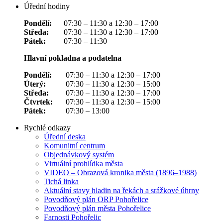
Úřední hodiny
Pondělí:
07:30 – 11:30 a 12:30 – 17:00
Středa:
07:30 – 11:30 a 12:30 – 17:00
Pátek:
07:30 – 11:30
Hlavní pokladna a podatelna
Pondělí:
07:30 – 11:30 a 12:30 – 17:00
Úterý:
07:30 – 11:30 a 12:30 – 15:00
Středa:
07:30 – 11:30 a 12:30 – 17:00
Čtvrtek:
07:30 – 11:30 a 12:30 – 15:00
Pátek:
07:30 – 13:00
Rychlé odkazy
Úřední deska
Komunitní centrum
Objednávkový systém
Virtuální prohlídka města
VIDEO – Obrazová kronika města (1896–1988)
Tichá linka
Aktuální stavy hladin na řekách a srážkové úhrny
Povodňový plán ORP Pohořelice
Povodňový plán města Pohořelice
Farnosti Pohořelic