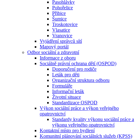
Pasohlávky
Pohořelice
Přibice
Šumice
Troskotovice
Vlasatice
Vranovice
Vyjádření správců sítí
Mapový portál
Odbor sociální a zdravotní
Informace z oboru
Sociálně právní ochrana dětí (OSPOD)
Doporučení pro rodiče
Leták pro děti
Organizační struktura odboru
Formuláře
Informační leták
Životní situace
Standardizace OSPOD
Výkon sociální práce a výkon veřejného
opatrovnictví
Standardy kvality výkonu sociální práce a
výkonu veřejného opatrovnictví
Kontaktní místo pro bydlení
Komunitní plánování sociálních služeb (KPSS)