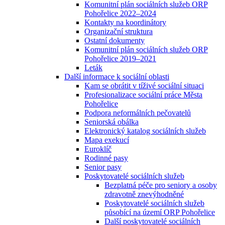
Komunitní plán sociálních služeb ORP
Pohořelice 2022–2024
Kontakty na koordinátory
Organizační struktura
Ostatní dokumenty
Komunitní plán sociálních služeb ORP
Pohořelice 2019–2021
Leták
Další informace k sociální oblasti
Kam se obrátit v tíživé sociální situaci
Profesionalizace sociální práce Města
Pohořelice
Podpora neformálních pečovatelů
Seniorská obálka
Elektronický katalog sociálních služeb
Mapa exekucí
Euroklíč
Rodinné pasy
Senior pasy
Poskytovatelé sociálních služeb
Bezplatná péče pro seniory a osoby
zdravotně znevýhodněné
Poskytovatelé sociálních služeb
působící na území ORP Pohořelice
Další poskytovatelé sociálních