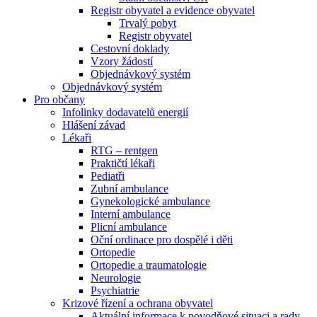
Registr obyvatel a evidence obyvatel
Trvalý pobyt
Registr obyvatel
Cestovní doklady
Vzory žádostí
Objednávkový systém
Objednávkový systém
Pro občany
Infolinky dodavatelů energií
Hlášení závad
Lékaři
RTG – rentgen
Praktičtí lékaři
Pediatři
Zubní ambulance
Gynekologické ambulance
Interní ambulance
Plicní ambulance
Oční ordinace pro dospělé i děti
Ortopedie
Ortopedie a traumatologie
Neurologie
Psychiatrie
Krizové řízení a ochrana obyvatel
Aktuální informace k povodňové situaci a rady