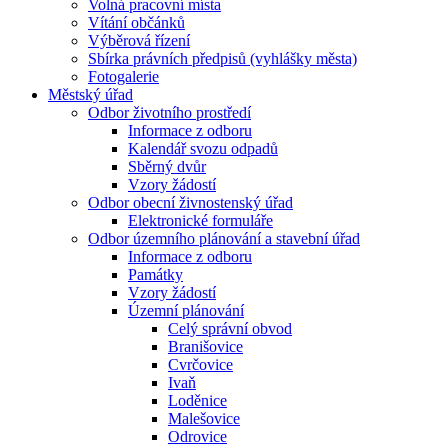
Volná pracovní místa
Vítání občánků
Výběrová řízení
Sbírka právních předpisů (vyhlášky města)
Fotogalerie
Městský úřad
Odbor životního prostředí
Informace z odboru
Kalendář svozu odpadů
Sběrný dvůr
Vzory žádostí
Odbor obecní živnostenský úřad
Elektronické formuláře
Odbor územního plánování a stavební úřad
Informace z odboru
Památky
Vzory žádostí
Územní plánování
Celý správní obvod
Branišovice
Cvrčovice
Ivaň
Loděnice
Malešovice
Odrovice