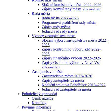
Komise rady města
Složení komisí rady města 2022–2026
Zápisy komisí rady města 2022–2026
Rada města
Rada města 2022–2026
Programová prohlášení rady města
Zápisy rady města
Jednací řád rady města
Výbory zastupitelstva města
Složení výborů zastupitelstva města 2022–
2026
Zápisy kontrolního výboru ZM 2022–
2026
Zápisy finančního výboru 2022–2026
Zápisy Osadního výboru v Nové Vsi
2022–2026
Zastupitelstvo města
Zastupitelstvo města 2022–2026
Zápisy zastupitelstva města
Koaliční smlouva Pohořelice 2018–2022
Jednací řád zastupitelstva města
Pohořelický zpravodaj
Ceník inzerce
Kontakty
Povinné informace