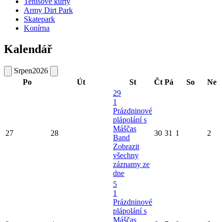
Tenisové kurty
Army Dirt Park
Skatepark
Konírna
Kalendář
Srpen
2026
Po
Út
St
Čt
Pá
So
Ne
29
1
Prázdninové
plápolání s
Máščas
27
28
30
31
1
2
Band
Zobrazit
všechny
záznamy ze
dne
5
1
Prázdninové
plápolání s
Máščas