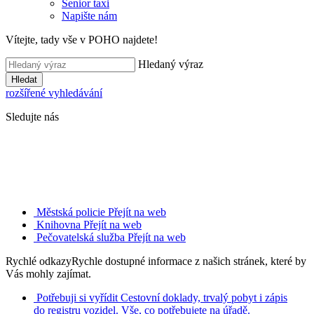
Senior taxi
Napište nám
Vítejte, tady vše v POHO najdete!
Hledaný výraz
Hledat
rozšířené vyhledávání
Sledujte nás
Městská policie
Přejít na web
Knihovna
Přejít na web
Pečovatelská služba
Přejít na web
Rychlé odkazy
Rychle dostupné informace z našich stránek, které by
Vás mohly zajímat.
Potřebuji si vyřídit
Cestovní doklady, trvalý pobyt i zápis
do registru vozidel. Vše, co potřebujete na úřadě.