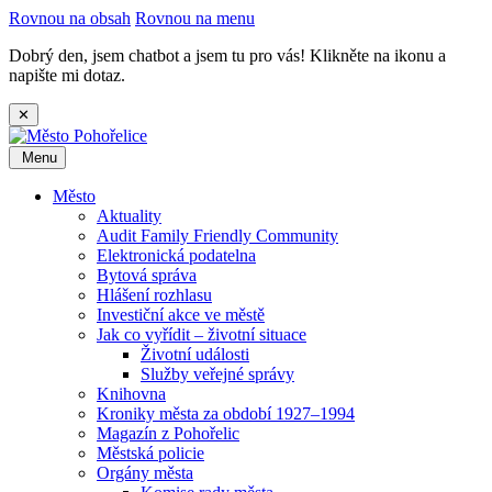
Rovnou na obsah
Rovnou na menu
Dobrý den, jsem chatbot a jsem tu pro vás! Klikněte na ikonu a
napište mi dotaz.
✕
Menu
Město
Aktuality
Audit Family Friendly Community
Elektronická podatelna
Bytová správa
Hlášení rozhlasu
Investiční akce ve městě
Jak co vyřídit – životní situace
Životní události
Služby veřejné správy
Knihovna
Kroniky města za období 1927–1994
Magazín z Pohořelic
Městská policie
Orgány města