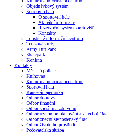
Kulturní a informační centrum
Objednávkový systém
Sportovní hala
O sportovní hale
Aktuální informace
Rezervační systém sportovišť
Kontakty
Turistické informační centrum
Tenisové kurty
Army Dirt Park
Skatepark
Konírna
Kontakty
Městská policie
Knihovna
Kulturní a informační centrum
Sportovní hala
Kancelář tajemníka
Odbor dopravy
Odbor finanční
Odbor sociální a zdravotní
Odbor územního plánování a stavební úřad
Odbor obecní živnostenský úřad
Odbor životního prostředí
Pečovatelská služba