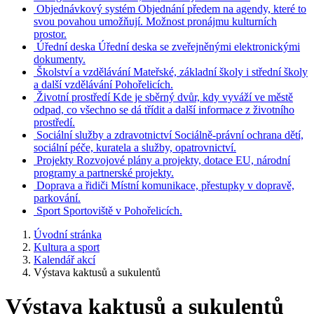
Objednávkový systém
Objednání předem na agendy, které to
svou povahou umožňují. Možnost pronájmu kulturních
prostor.
Úřední deska
Úřední deska se zveřejněnými elektronickými
dokumenty.
Školství a vzdělávání
Mateřské, základní školy i střední školy
a další vzdělávání Pohořelicích.
Životní prostředí
Kde je sběrný dvůr, kdy vyváží ve městě
odpad, co všechno se dá třídit a další informace z životního
prostředí.
Sociální služby a zdravotnictví
Sociálně-právní ochrana dětí,
sociální péče, kuratela a služby, opatrovnictví.
Projekty
Rozvojové plány a projekty, dotace EU, národní
programy a partnerské projekty.
Doprava a řidiči
Místní komunikace, přestupky v dopravě,
parkování.
Sport
Sportoviště v Pohořelicích.
Úvodní stránka
Kultura a sport
Kalendář akcí
Výstava kaktusů a sukulentů
Výstava kaktusů a sukulentů