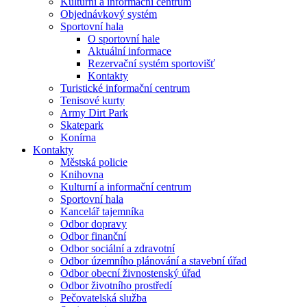
Kulturní a informační centrum
Objednávkový systém
Sportovní hala
O sportovní hale
Aktuální informace
Rezervační systém sportovišť
Kontakty
Turistické informační centrum
Tenisové kurty
Army Dirt Park
Skatepark
Konírna
Kontakty
Městská policie
Knihovna
Kulturní a informační centrum
Sportovní hala
Kancelář tajemníka
Odbor dopravy
Odbor finanční
Odbor sociální a zdravotní
Odbor územního plánování a stavební úřad
Odbor obecní živnostenský úřad
Odbor životního prostředí
Pečovatelská služba