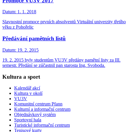
Promoce VU3V 2017
Datum:
1. 1. 2018
Slavnostní promoce prvních absolventů Virtuální univerzity třetího
věku z Pohořelic
Předávání pamětních listů
Datum:
19. 2. 2015
19. 2. 2015 byly studentům VU3V předány pamětní listy za III.
semestr. Předání se zúčastnil pan starosta Ing. Svoboda.
Kultura a sport
Kalendář akcí
Kultura v okolí
VU3V
Komunitní centrum Pfann
Kulturní a informační centrum
Objednávkový systém
Sportovní hala
Turistické informační centrum
Tenisové kurty