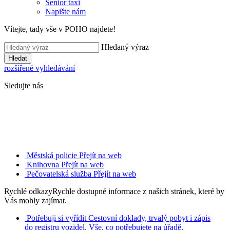
Senior taxi
Napište nám
Vítejte, tady vše v POHO najdete!
Hledaný výraz
Hledat
rozšířené vyhledávání
Sledujte nás
Městská policie
Přejít na web
Knihovna
Přejít na web
Pečovatelská služba
Přejít na web
Rychlé odkazy
Rychle dostupné informace z našich stránek, které by
Vás mohly zajímat.
Potřebuji si vyřídit
Cestovní doklady, trvalý pobyt i zápis
do registru vozidel. Vše, co potřebujete na úřadě.