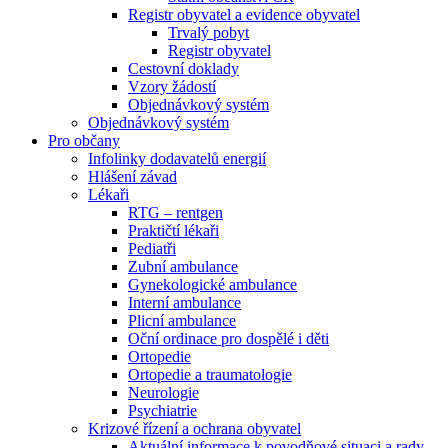
Registr obyvatel a evidence obyvatel
Trvalý pobyt
Registr obyvatel
Cestovní doklady
Vzory žádostí
Objednávkový systém
Objednávkový systém
Pro občany
Infolinky dodavatelů energií
Hlášení závad
Lékaři
RTG – rentgen
Praktičtí lékaři
Pediatři
Zubní ambulance
Gynekologické ambulance
Interní ambulance
Plicní ambulance
Oční ordinace pro dospělé i děti
Ortopedie
Ortopedie a traumatologie
Neurologie
Psychiatrie
Krizové řízení a ochrana obyvatel
Aktuální informace k povodňové situaci a rady