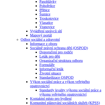
Pasohlávky
Pohořelice
Přibice
Šumice
Troskotovice
Vlasatice
Vranovice
Vyjádření správců sítí
Mapový portál
Odbor sociální a zdravotní
Informace z oboru
Sociálně právní ochrana dětí (OSPOD)
Doporučení pro rodiče
Leták pro děti
Organizační struktura odboru
Formuláře
Informační leták
Životní situace
Standardizace OSPOD
Výkon sociální práce a výkon veřejného
opatrovnictví
Standardy kvality výkonu sociální práce a
výkonu veřejného opatrovnictví
Kontaktní místo pro bydlení
Komunitní plánování sociálních služeb (KPSS)