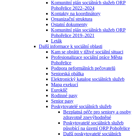
Komunitní plán sociálních služeb ORP
Pohořelice 2022–2024
Kontakty na koordinátory
Organizační struktura
Ostatní dokumenty
Komunitní plán sociálních služeb ORP
Pohořelice 2019–2021
Leták
Další informace k sociální oblasti
Kam se obrátit v tíživé sociální situaci
Profesionalizace sociální práce Města
Pohořelice
Podpora neformálních pečovatelů
Seniorská obálka
Elektronický katalog sociálních služeb
Mapa exekucí
Euroklíč
Rodinné pasy
Senior pasy
Poskytovatelé sociálních služeb
Bezplatná péče pro seniory a osoby
zdravotně znevýhodněné
Poskytovatelé sociálních služeb
působící na území ORP Pohořelice
Další poskytovatelé sociálních