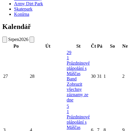
Army Dirt Park
Skatepark
Konírna
Kalendář
Srpen
2026
Po
Út
St
Čt
Pá
So
Ne
29
1
Prázdninové
plápolání s
Máščas
27
28
30
31
1
2
Band
Zobrazit
všechny
záznamy ze
dne
5
1
Prázdninové
plápolání s
Máščas
3
4
6
7
8
9