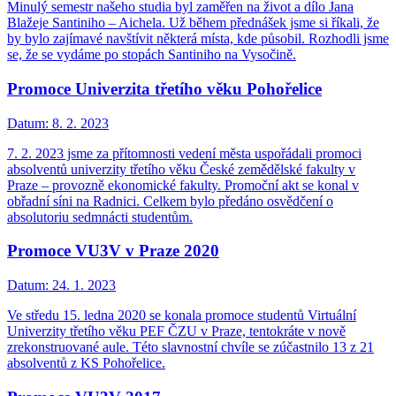
Minulý semestr našeho studia byl zaměřen na život a dílo Jana
Blažeje Santiniho – Aichela. Už během přednášek jsme si říkali, že
by bylo zajímavé navštívit některá místa, kde působil. Rozhodli jsme
se, že se vydáme po stopách Santiniho na Vysočině.
Promoce Univerzita třetího věku Pohořelice
Datum:
8. 2. 2023
7. 2. 2023 jsme za přítomnosti vedení města uspořádali promoci
absolventů univerzity třetího věku České zemědělské fakulty v
Praze – provozně ekonomické fakulty. Promoční akt se konal v
obřadní síni na Radnici. Celkem bylo předáno osvědčení o
absolutoriu sedmnácti studentům.
Promoce VU3V v Praze 2020
Datum:
24. 1. 2023
Ve středu 15. ledna 2020 se konala promoce studentů Virtuální
Univerzity třetího věku PEF ČZU v Praze, tentokráte v nově
zrekonstruované aule. Této slavnostní chvíle se zúčastnilo 13 z 21
absolventů z KS Pohořelice.