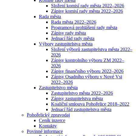
Komise rady města
Složení komisí rady města 2022–2026
Zápisy komisí rady města 2022–2026
Rada města
Rada města 2022–2026
Programová prohlášení rady města
Zápisy rady města
Jednací řád rady města
Výbory zastupitelstva města
Složení výborů zastupitelstva města 2022–
2026
Zápisy kontrolního výboru ZM 2022–
2026
Zápisy finančního výboru 2022–2026
Zápisy Osadního výboru v Nové Vsi
2022–2026
Zastupitelstvo města
Zastupitelstvo města 2022–2026
Zápisy zastupitelstva města
Koaliční smlouva Pohořelice 2018–2022
Jednací řád zastupitelstva města
Pohořelický zpravodaj
Ceník inzerce
Kontakty
Povinné informace