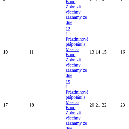
Band
Zobrazit
všechny
záznamy ze
dne
12
1
Prázdninové
plápolání s
Máščas
10
11
13
14
15
16
Band
Zobrazit
všechny
záznamy ze
dne
19
1
Prázdninové
plápolání s
Máščas
17
18
20
21
22
23
Band
Zobrazit
všechny
záznamy ze
dne