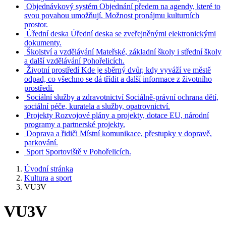
Objednávkový systém
Objednání předem na agendy, které to
svou povahou umožňují. Možnost pronájmu kulturních
prostor.
Úřední deska
Úřední deska se zveřejněnými elektronickými
dokumenty.
Školství a vzdělávání
Mateřské, základní školy i střední školy
a další vzdělávání Pohořelicích.
Životní prostředí
Kde je sběrný dvůr, kdy vyváží ve městě
odpad, co všechno se dá třídit a další informace z životního
prostředí.
Sociální služby a zdravotnictví
Sociálně-právní ochrana dětí,
sociální péče, kuratela a služby, opatrovnictví.
Projekty
Rozvojové plány a projekty, dotace EU, národní
programy a partnerské projekty.
Doprava a řidiči
Místní komunikace, přestupky v dopravě,
parkování.
Sport
Sportoviště v Pohořelicích.
Úvodní stránka
Kultura a sport
VU3V
VU3V