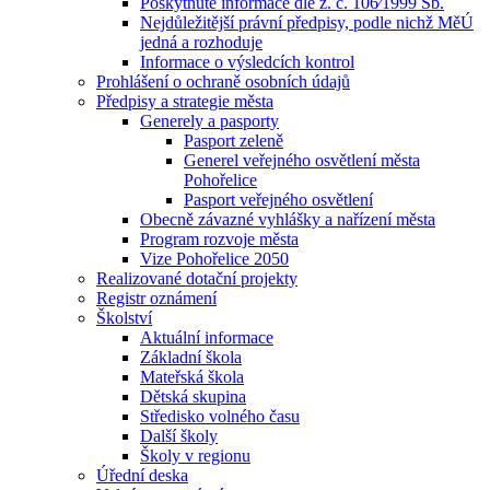
Poskytnuté informace dle z. č. 106⁄1999 Sb.
Nejdůležitější právní předpisy, podle nichž MěÚ
jedná a rozhoduje
Informace o výsledcích kontrol
Prohlášení o ochraně osobních údajů
Předpisy a strategie města
Generely a pasporty
Pasport zeleně
Generel veřejného osvětlení města
Pohořelice
Pasport veřejného osvětlení
Obecně závazné vyhlášky a nařízení města
Program rozvoje města
Vize Pohořelice 2050
Realizované dotační projekty
Registr oznámení
Školství
Aktuální informace
Základní škola
Mateřská škola
Dětská skupina
Středisko volného času
Další školy
Školy v regionu
Úřední deska