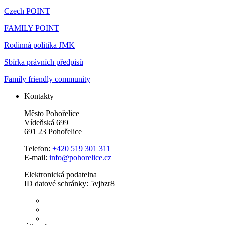
Czech POINT
FAMILY POINT
Rodinná politika JMK
Sbírka právních předpisů
Family friendly community
Kontakty
Město Pohořelice
Vídeňská 699
691 23 Pohořelice
Telefon:
+420 519 301 311
E-mail:
info@pohorelice.cz
Elektronická podatelna
ID datové schránky: 5vjbzr8