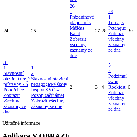
26
1
29
Prázdninové
1
plápolání s
Turnaj v
Máščas
Petanque
24
25
27
28
30
Band
Zobrazit
Zobrazit
všechny
všechny
záznamy
záznamy ze
ze dne
dne
31
5
1
1
2
Slavnostní
2
Podzimní
otevření nové
Slavnostní otevření
swap
přístavby ZŠ
pedagogické školy
2
3
4
Rockfest
6
Pohořelice
Inspira
SVČ –
Zobrazit
Zobrazit
Pozor, začínáme!
všechny
všechny
Zobrazit všechny
záznamy
záznamy ze
záznamy ze dne
ze dne
dne
Užitečné informace
Aplikace V OBRAZE