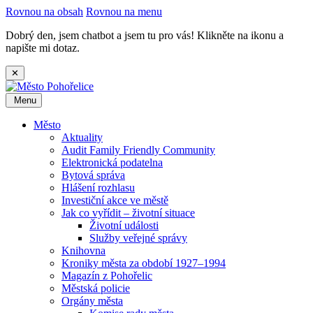
Rovnou na obsah
Rovnou na menu
Dobrý den, jsem chatbot a jsem tu pro vás! Klikněte na ikonu a
napište mi dotaz.
✕
Menu
Město
Aktuality
Audit Family Friendly Community
Elektronická podatelna
Bytová správa
Hlášení rozhlasu
Investiční akce ve městě
Jak co vyřídit – životní situace
Životní události
Služby veřejné správy
Knihovna
Kroniky města za období 1927–1994
Magazín z Pohořelic
Městská policie
Orgány města