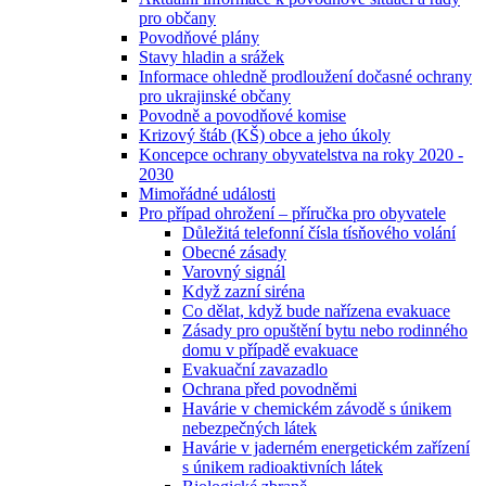
pro občany
Povodňové plány
Stavy hladin a srážek
Informace ohledně prodloužení dočasné ochrany
pro ukrajinské občany
Povodně a povodňové komise
Krizový štáb (KŠ) obce a jeho úkoly
Koncepce ochrany obyvatelstva na roky 2020 -
2030
Mimořádné události
Pro případ ohrožení – příručka pro obyvatele
Důležitá telefonní čísla tísňového volání
Obecné zásady
Varovný signál
Když zazní siréna
Co dělat, když bude nařízena evakuace
Zásady pro opuštění bytu nebo rodinného
domu v případě evakuace
Evakuační zavazadlo
Ochrana před povodněmi
Havárie v chemickém závodě s únikem
nebezpečných látek
Havárie v jaderném energetickém zařízení
s únikem radioaktivních látek