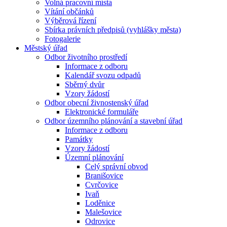
Volná pracovní místa
Vítání občánků
Výběrová řízení
Sbírka právních předpisů (vyhlášky města)
Fotogalerie
Městský úřad
Odbor životního prostředí
Informace z odboru
Kalendář svozu odpadů
Sběrný dvůr
Vzory žádostí
Odbor obecní živnostenský úřad
Elektronické formuláře
Odbor územního plánování a stavební úřad
Informace z odboru
Památky
Vzory žádostí
Územní plánování
Celý správní obvod
Branišovice
Cvrčovice
Ivaň
Loděnice
Malešovice
Odrovice