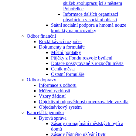
služeb spolupracující s městem
Pohořelice
Informace dalších organizací
působících v sociální oblasti
Státní sociální podpora a hmotná nouze +
kontakty na pracovníky
Odbor finanční
Rozklikávací rozpočet
Dokumenty a formuláře
Místní poplatky
Půjčky z Fondu rozvoje bydlení
Dotace poskytované z rozpočtu města
Ceník města
Ostatní formuláře
Odbor dopravy
Informace z odboru
Měření rychlosti
Vzory žádostí
Objektivní odpovědnost provozovatele vozidla
Objednávkový systém
Kancelář tajemníka
Bytová správa
Zásady pronajímání městských bytů a
domů
Zásady řádného užívání bytu