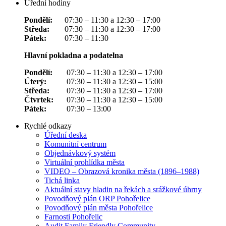
Úřední hodiny
Pondělí:
07:30 – 11:30 a 12:30 – 17:00
Středa:
07:30 – 11:30 a 12:30 – 17:00
Pátek:
07:30 – 11:30
Hlavní pokladna a podatelna
Pondělí:
07:30 – 11:30 a 12:30 – 17:00
Úterý:
07:30 – 11:30 a 12:30 – 15:00
Středa:
07:30 – 11:30 a 12:30 – 17:00
Čtvrtek:
07:30 – 11:30 a 12:30 – 15:00
Pátek:
07:30 – 13:00
Rychlé odkazy
Úřední deska
Komunitní centrum
Objednávkový systém
Virtuální prohlídka města
VIDEO – Obrazová kronika města (1896–1988)
Tichá linka
Aktuální stavy hladin na řekách a srážkové úhrny
Povodňový plán ORP Pohořelice
Povodňový plán města Pohořelice
Farnosti Pohořelic
Audit Family Friendly Community