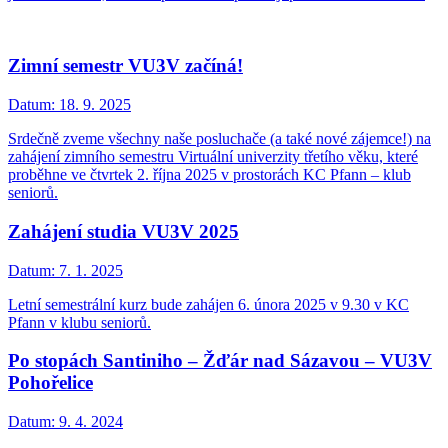
Zimní semestr VU3V začíná!
Datum:
18. 9. 2025
Srdečně zveme všechny naše posluchače (a také nové zájemce!) na
zahájení zimního semestru Virtuální univerzity třetího věku, které
proběhne ve čtvrtek 2. října 2025 v prostorách KC Pfann – klub
seniorů.
Zahájení studia VU3V 2025
Datum:
7. 1. 2025
Letní semestrální kurz bude zahájen 6. února 2025 v 9.30 v KC
Pfann v klubu seniorů.
Po stopách Santiniho – Žďár nad Sázavou – VU3V
Pohořelice
Datum:
9. 4. 2024