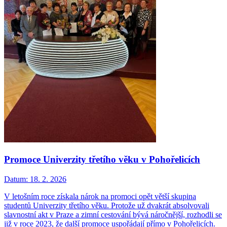
Promoce Univerzity třetího věku v Pohořelicích
Datum:
18. 2. 2026
V letošním roce získala nárok na promoci opět větší skupina
studentů Univerzity třetího věku. Protože už dvakrát absolvovali
slavnostní akt v Praze a zimní cestování bývá náročnější, rozhodli se
již v roce 2023, že další promoce uspořádají přímo v Pohořelicích.