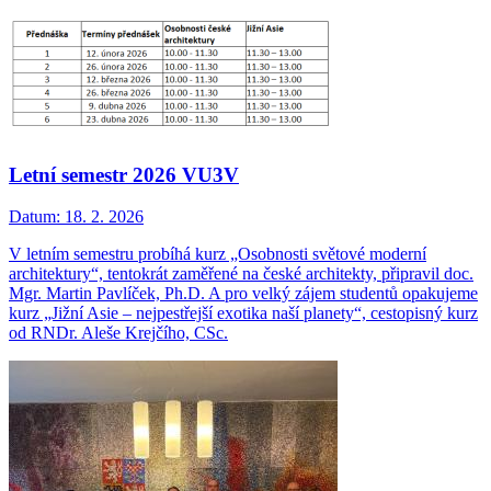
Letní semestr 2026 VU3V
Datum:
18. 2. 2026
V letním semestru probíhá kurz „Osobnosti světové moderní
architektury“, tentokrát zaměřené na české architekty, připravil doc.
Mgr. Martin Pavlíček, Ph.D. A pro velký zájem studentů opakujeme
kurz „Jižní Asie – nejpestřejší exotika naší planety“, cestopisný kurz
od RNDr. Aleše Krejčího, CSc.