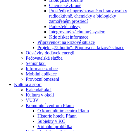
Biologické zbraně
Chemické zbraně
Prostředky improvizované ochrany osob v
radioaktivně, chemicky a biologicky
zamořeném prostředí
Podezřelé nálezy
Integrovaný záchranný systém
Kde získat informace
Připravenost na krizové situace
Projekt „72 hodin“: Příprava na krizové situace
Odstávky dodávek energií
Pečovatelská služba
Senior taxi
Informace z obce
Mobilní aplikace
Provozní omezení
Kultura a sport
Kalendář akcí
Kultura v okolí
VU3V
Komunitní centrum Pfann
O komunitním centru Pfann
Historie hotelu Pfann
Subjekty v KC
Virtuální prohlídka