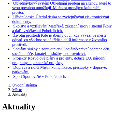
Objednávkový systém
Objednání předem na agendy, které to
svou povahou umožňují. Možnost pronájmu kulturních
prostor.
Úřední deska
Úřední deska se zveřejněnými elektronickými
dokumenty.
Školství a vzdělávání
Mateřské, základní školy i střední školy
a další vzdělávání Pohořelicích.
Životní prostředí
Kde je sběrný dvůr, kdy vyváží ve městě
odpad, co všechno se dá třídit a další informace z životního
prostředí.
Sociální služby a zdravotnictví
Sociálně-právní ochrana dětí,
sociální péče, kuratela a služby, opatrovnictví.
Projekty
Rozvojové plány a projekty, dotace EU, národní
programy a partnerské projekty.
Doprava a řidiči
Místní komunikace, přestupky v dopravě,
parkování.
Sport
Sportoviště v Pohořelicích.
Úvodní stránka
Město
Aktuality
Aktuality