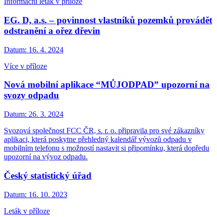
Informační leták v příloze
EG. D, a.s. – povinnost vlastníků pozemků provádět
odstranění a ořez dřevin
Datum:
16. 4. 2024
Více v příloze
Nová mobilní aplikace “MŮJODPAD” upozorní na
svozy odpadu
Datum:
26. 3. 2024
Svozová společnost FCC ČR, s. r. o. připravila pro své zákazníky
aplikaci, která poskytne přehledný kalendář vývozů odpadu v
mobilním telefonu s možností nastavit si připomínku, která dopředu
upozorní na vývoz odpadu.
Český statistický úřad
Datum:
16. 10. 2023
Leták v příloze