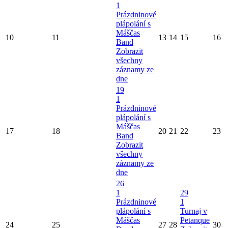
1
Prázdninové
plápolání s
Máščas
10
11
13
14
15
16
Band
Zobrazit
všechny
záznamy ze
dne
19
1
Prázdninové
plápolání s
Máščas
17
18
20
21
22
23
Band
Zobrazit
všechny
záznamy ze
dne
26
1
29
Prázdninové
1
plápolání s
Turnaj v
Máščas
Petanque
24
25
27
28
30