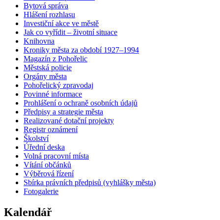
Bytová správa
Hlášení rozhlasu
Investiční akce ve městě
Jak co vyřídit – životní situace
Knihovna
Kroniky města za období 1927–1994
Magazín z Pohořelic
Městská policie
Orgány města
Pohořelický zpravodaj
Povinné informace
Prohlášení o ochraně osobních údajů
Předpisy a strategie města
Realizované dotační projekty
Registr oznámení
Školství
Úřední deska
Volná pracovní místa
Vítání občánků
Výběrová řízení
Sbírka právních předpisů (vyhlášky města)
Fotogalerie
Kalendář