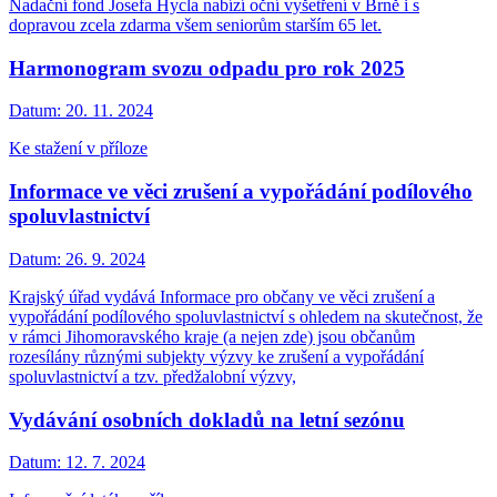
Nadační fond Josefa Hycla nabízí oční vyšetření v Brně i s
dopravou zcela zdarma všem seniorům starším 65 let.
Harmonogram svozu odpadu pro rok 2025
Datum:
20. 11. 2024
Ke stažení v příloze
Informace ve věci zrušení a vypořádání podílového
spoluvlastnictví
Datum:
26. 9. 2024
Krajský úřad vydává Informace pro občany ve věci zrušení a
vypořádání podílového spoluvlastnictví s ohledem na skutečnost, že
v rámci Jihomoravského kraje (a nejen zde) jsou občanům
rozesílány různými subjekty výzvy ke zrušení a vypořádání
spoluvlastnictví a tzv. předžalobní výzvy,
Vydávání osobních dokladů na letní sezónu
Datum:
12. 7. 2024