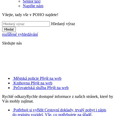
Senior taxi
Napište nám
Vítejte, tady vše v POHO najdete!
Hledaný výraz
Hledat
rozšířené vyhledávání
Sledujte nás
Městská policie
Přejít na web
Knihovna
Přejít na web
Pečovatelská služba
Přejít na web
Rychlé odkazy
Rychle dostupné informace z našich stránek, které by
Vás mohly zajímat.
Potřebuji si vyřídit
Cestovní doklady, trvalý pobyt i zápis
do registru vozidel. Vše, co potřebujete na úřadě.