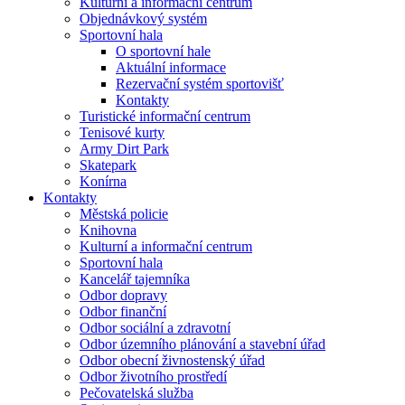
Kulturní a informační centrum
Objednávkový systém
Sportovní hala
O sportovní hale
Aktuální informace
Rezervační systém sportovišť
Kontakty
Turistické informační centrum
Tenisové kurty
Army Dirt Park
Skatepark
Konírna
Kontakty
Městská policie
Knihovna
Kulturní a informační centrum
Sportovní hala
Kancelář tajemníka
Odbor dopravy
Odbor finanční
Odbor sociální a zdravotní
Odbor územního plánování a stavební úřad
Odbor obecní živnostenský úřad
Odbor životního prostředí
Pečovatelská služba