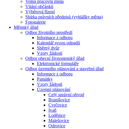
Volná pracovní místa
Vítání občánků
Výběrová řízení
Sbírka právních předpisů (vyhlášky města)
Fotogalerie
Městský úřad
Odbor životního prostředí
Informace z odboru
Kalendář svozu odpadů
Sběrný dvůr
Vzory žádostí
Odbor obecní živnostenský úřad
Elektronické formuláře
Odbor územního plánování a stavební úřad
Informace z odboru
Památky
Vzory žádostí
Územní plánování
Celý správní obvod
Branišovice
Cvrčovice
Ivaň
Loděnice
Malešovice
Odrovice