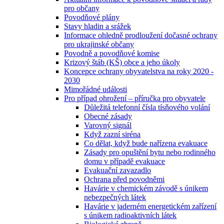
pro občany
Povodňové plány
Stavy hladin a srážek
Informace ohledně prodloužení dočasné ochrany
pro ukrajinské občany
Povodně a povodňové komise
Krizový štáb (KŠ) obce a jeho úkoly
Koncepce ochrany obyvatelstva na roky 2020 -
2030
Mimořádné události
Pro případ ohrožení – příručka pro obyvatele
Důležitá telefonní čísla tísňového volání
Obecné zásady
Varovný signál
Když zazní siréna
Co dělat, když bude nařízena evakuace
Zásady pro opuštění bytu nebo rodinného
domu v případě evakuace
Evakuační zavazadlo
Ochrana před povodněmi
Havárie v chemickém závodě s únikem
nebezpečných látek
Havárie v jaderném energetickém zařízení
s únikem radioaktivních látek