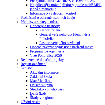
Poskytnuté informace dle z. č. 106⁄1999 Sb.
Nejdůležitější právní předpisy, podle nichž MěÚ
jedná a rozhoduje
Informace o výsledcích kontrol
Prohlášení o ochraně osobních údajů
Předpisy a strategie města
Generely a pasporty
Pasport zeleně
Generel veřejného osvětlení města
Pohořelice
Pasport veřejného osvětlení
Obecně závazné vyhlášky a nařízení města
Program rozvoje města
Vize Pohořelice 2050
Realizované dotační projekty
Registr oznámení
Školství
Aktuální informace
Základní škola
Mateřská škola
Dětská skupina
Středisko volného času
Další školy
Školy v regionu
Úřední deska