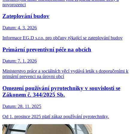
novorozenci
Zateplování budov
Datum:
4. 3. 2026
Informace EG.D s.r.o. pro občany týkající se zateplování budov
Primární preventivní péče na obcích
Datum:
7. 1. 2026
Ministerstvo práce a sociálních věcí vydává leták s doporučeními k
primární prevenci na úrovni obcí
Omezení používání pyrotechniky v souvislosti se
Zákonem č. 344/2025 Sb.
Datum:
28. 11. 2025
Od 1. prosince 2025 platí zákaz používání pyrotechniky.