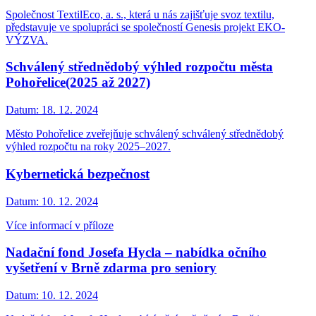
Společnost TextilEco, a. s., která u nás zajišťuje svoz textilu,
představuje ve spolupráci se společností Genesis projekt EKO-
VÝZVA.
Schválený střednědobý výhled rozpočtu města
Pohořelice(2025 až 2027)
Datum:
18. 12. 2024
Město Pohořelice zveřejňuje schválený schválený střednědobý
výhled rozpočtu na roky 2025–2027.
Kybernetická bezpečnost
Datum:
10. 12. 2024
Více informací v příloze
Nadační fond Josefa Hycla – nabídka očního
vyšetření v Brně zdarma pro seniory
Datum:
10. 12. 2024