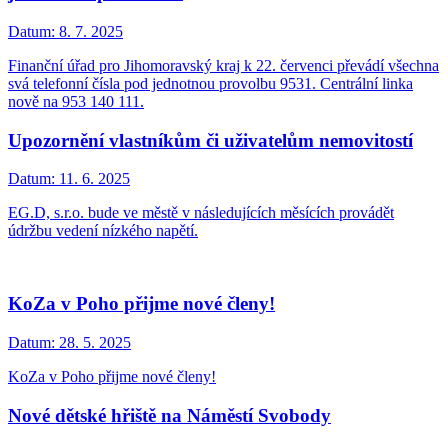
Datum:
8. 7. 2025
Finanční úřad pro Jihomoravský kraj k 22. červenci převádí všechna
svá telefonní čísla pod jednotnou provolbu 9531. Centrální linka
nově na 953 140 111.
Upozornění vlastníkům či uživatelům nemovitostí
Datum:
11. 6. 2025
EG.D, s.r.o. bude ve městě v následujících měsících provádět
údržbu vedení nízkého napětí.
KoZa v Poho přijme nové členy!
Datum:
28. 5. 2025
KoZa v Poho přijme nové členy!
Nové dětské hřiště na Náměstí Svobody