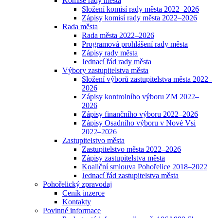
Komise rady města
Složení komisí rady města 2022–2026
Zápisy komisí rady města 2022–2026
Rada města
Rada města 2022–2026
Programová prohlášení rady města
Zápisy rady města
Jednací řád rady města
Výbory zastupitelstva města
Složení výborů zastupitelstva města 2022–
2026
Zápisy kontrolního výboru ZM 2022–
2026
Zápisy finančního výboru 2022–2026
Zápisy Osadního výboru v Nové Vsi
2022–2026
Zastupitelstvo města
Zastupitelstvo města 2022–2026
Zápisy zastupitelstva města
Koaliční smlouva Pohořelice 2018–2022
Jednací řád zastupitelstva města
Pohořelický zpravodaj
Ceník inzerce
Kontakty
Povinné informace