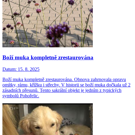
Boží muka kompletně zrestaurována
Datum:
15. 8. 2025
Boží muka kompletně zrestaurována. Obnova zahrnovala opravu
omítky, rámu, křížku i střechy. V historii se boží muka dočkala už 2
zásadních přesunů. Tento sakrální objekt je jedním z typických
symbolů Pohořelic.