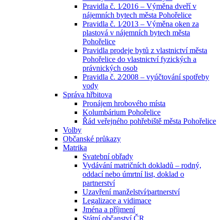
Pravidla č. 1⁄2016 – Výměna dveří v
nájemních bytech města Pohořelice
Pravidla č. 1⁄2013 – Výměna oken za
plastová v nájemních bytech města
Pohořelice
Pravidla prodeje bytů z vlastnictví města
Pohořelice do vlastnictví fyzických a
právnických osob
Pravidla č. 2⁄2008 – vyúčtování spotřeby
vody
Správa hřbitova
Pronájem hrobového místa
Kolumbárium Pohořelice
Řád veřejného pohřebiště města Pohořelice
Volby
Občanské průkazy
Matrika
Svatební obřady
Vydávání matričních dokladů – rodný,
oddací nebo úmrtní list, doklad o
partnerství
Uzavření manželství⁄partnerství
Legalizace a vidimace
Jména a příjmení
Státní občanství ČR