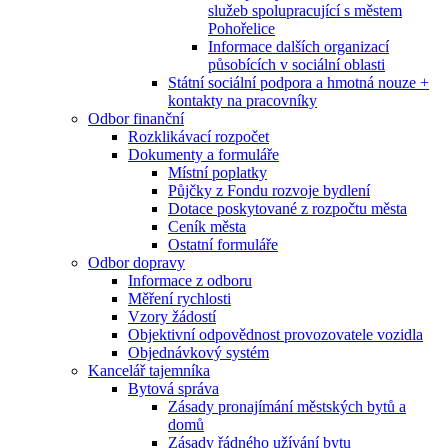
služeb spolupracující s městem
Pohořelice
Informace dalších organizací
působících v sociální oblasti
Státní sociální podpora a hmotná nouze +
kontakty na pracovníky
Odbor finanční
Rozklikávací rozpočet
Dokumenty a formuláře
Místní poplatky
Půjčky z Fondu rozvoje bydlení
Dotace poskytované z rozpočtu města
Ceník města
Ostatní formuláře
Odbor dopravy
Informace z odboru
Měření rychlosti
Vzory žádostí
Objektivní odpovědnost provozovatele vozidla
Objednávkový systém
Kancelář tajemníka
Bytová správa
Zásady pronajímání městských bytů a
domů
Zásady řádného užívání bytu