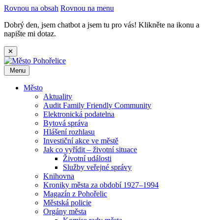
Rovnou na obsah
Rovnou na menu
Dobrý den, jsem chatbot a jsem tu pro vás! Klikněte na ikonu a
napište mi dotaz.
✕
Menu
Město
Aktuality
Audit Family Friendly Community
Elektronická podatelna
Bytová správa
Hlášení rozhlasu
Investiční akce ve městě
Jak co vyřídit – životní situace
Životní události
Služby veřejné správy
Knihovna
Kroniky města za období 1927–1994
Magazín z Pohořelic
Městská policie
Orgány města