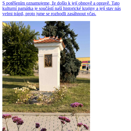
S potěšením oznamujeme, že došlo k její obnově a opravě. Tato
kulturní památka je součástí naší historické krajiny a její stav nás
velmi trápil, proto jsme se rozhodli zasáhnout včas.