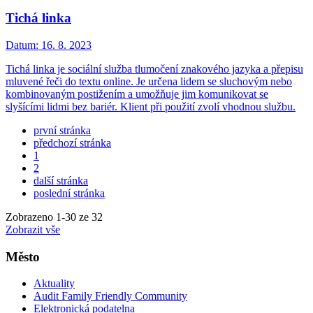
Tichá linka
Datum:
16. 8. 2023
Tichá linka je sociální služba tlumočení znakového jazyka a přepisu
mluvené řeči do textu online. Je určena lidem se sluchovým nebo
kombinovaným postižením a umožňuje jim komunikovat se
slyšícími lidmi bez bariér. Klient při použití zvolí vhodnou službu.
první stránka
předchozí stránka
1
2
další stránka
poslední stránka
Zobrazeno
1
-
30
ze 32
Zobrazit vše
Město
Aktuality
Audit Family Friendly Community
Elektronická podatelna