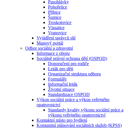
Pasohlávky
Pohořelice
Přibice
Šumice
Troskotovice
Vlasatice
Vranovice
Vyjádření správců sítí
Mapový portál
Odbor sociální a zdravotní
Informace z oboru
Sociálně právní ochrana dětí (OSPOD)
Doporučení pro rodiče
Leták pro děti
Organizační struktura odboru
Formuláře
Informační leták
Životní situace
Standardizace OSPOD
Výkon sociální práce a výkon veřejného
opatrovnictví
Standardy kvality výkonu sociální práce a
výkonu veřejného opatrovnictví
Kontaktní místo pro bydlení
Komunitní plánování sociálních služeb (KPSS)