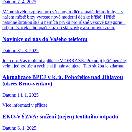
Datum:
7. 4. 2025
Máme skvělou zprávu pro všechny rodiče a malé dobrodruhy – v
našem městě brzy vyroste nové moderní dětské hřiště! Hřiště
nabídne širokou škálu herních prvků pro různé věkové kategorie –
od prolézaček a houpaček až po skluzavky a sportovní zónu.
Novinky od nás do Vašeho telefonu
Datum:
31. 3. 2025
Je tu pro Vás mobilní aplikace V OBRAZE. Pokud ji ještě nemáte,
velmi jednoduše a rychle si ji nainstalujete. Tato služba je zdarma.
Aktualizace BPEJ v k. ú. Pohořelice nad Jihlavou
(okres Brno-venkov)
Datum:
14. 1. 2025
Více informací v příloze
EKO-VÝZVA: snížení (nejen) textilního odpadu
Datum:
6. 1. 2025