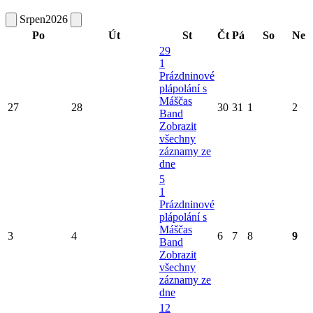
Srpen
2026
Po
Út
St
Čt
Pá
So
Ne
29
1
Prázdninové
plápolání s
Máščas
27
28
30
31
1
2
Band
Zobrazit
všechny
záznamy ze
dne
5
1
Prázdninové
plápolání s
Máščas
3
4
6
7
8
9
Band
Zobrazit
všechny
záznamy ze
dne
12