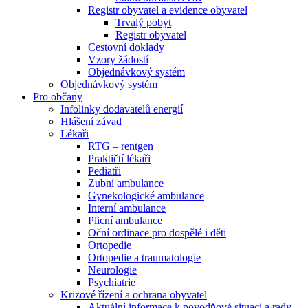
Registr obyvatel a evidence obyvatel
Trvalý pobyt
Registr obyvatel
Cestovní doklady
Vzory žádostí
Objednávkový systém
Objednávkový systém
Pro občany
Infolinky dodavatelů energií
Hlášení závad
Lékaři
RTG – rentgen
Praktičtí lékaři
Pediatři
Zubní ambulance
Gynekologické ambulance
Interní ambulance
Plicní ambulance
Oční ordinace pro dospělé i děti
Ortopedie
Ortopedie a traumatologie
Neurologie
Psychiatrie
Krizové řízení a ochrana obyvatel
Aktuální informace k povodňové situaci a rady