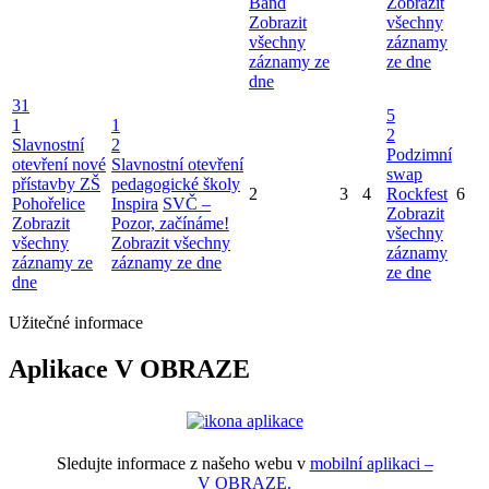
Band
Zobrazit
Zobrazit
všechny
všechny
záznamy
záznamy ze
ze dne
dne
31
5
1
1
2
Slavnostní
2
Podzimní
otevření nové
Slavnostní otevření
swap
přístavby ZŠ
pedagogické školy
2
3
4
Rockfest
6
Pohořelice
Inspira
SVČ –
Zobrazit
Zobrazit
Pozor, začínáme!
všechny
všechny
Zobrazit všechny
záznamy
záznamy ze
záznamy ze dne
ze dne
dne
Užitečné informace
Aplikace V OBRAZE
Sledujte informace z našeho webu v
mobilní aplikaci –
V OBRAZE.