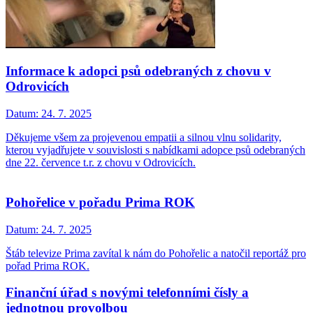
Informace k adopci psů odebraných z chovu v
Odrovicích
Datum:
24. 7. 2025
Děkujeme všem za projevenou empatii a silnou vlnu solidarity,
kterou vyjadřujete v souvislosti s nabídkami adopce psů odebraných
dne 22. července t.r. z chovu v Odrovicích.
Pohořelice v pořadu Prima ROK
Datum:
24. 7. 2025
Štáb televize Prima zavítal k nám do Pohořelic a natočil reportáž pro
pořad Prima ROK.
Finanční úřad s novými telefonními čísly a
jednotnou provolbou