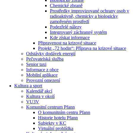
Biologické zbraně
Chemické zbraně
Prostředky improvizované ochrany osob v
radioaktivně, chemicky a biologicky
zamořeném prostředí
Podezřelé nálezy
Integrovaný záchranný systém
Kde získat informace
Připravenost na krizové situace
Projekt „72 hodin“: Příprava na krizové situace
Odstávky dodávek energií
Pečovatelská služba
Senior taxi
Informace z obce
Mobilní aplikace
Provozní omezení
Kultura a sport
Kalendář akcí
Kultura v okolí
VU3V
Komunitní centrum Pfann
O komunitním centru Pfann
Historie hotelu Pfann
Subjekty v KC
Virtuální prohlídka