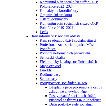
Komunitní plán sociálních služeb ORP
Pohořelice 2022–2024
Kontakty na koordinátory
Organizační struktura
Ostatní dokumenty
Komunitní plán sociálních služeb ORP
Pohořelice 2019–2021
Leták
Další informace k sociální oblasti
Kam se obrátit v tíživé sociální situaci
Profesionalizace sociální práce Města
Pohořelice
Podpora neformálních pečovatelů
Seniorská obálka
Elektronický katalog sociálních služeb
Mapa exekucí
Euroklíč
Rodinné pasy
Senior pasy
Poskytovatelé sociálních služeb
Bezplatná péče pro seniory a osoby
zdravotně znevýhodněné
Poskytovatelé sociálních služeb
působící na území ORP Pohořelice
Další poskytovatelé sociálních