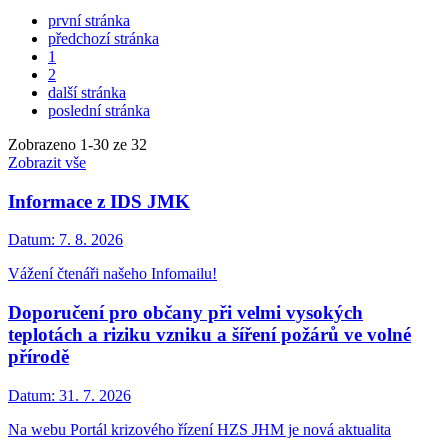
první stránka
předchozí stránka
1
2
další stránka
poslední stránka
Zobrazeno
1
-
30
ze 32
Zobrazit vše
Informace z IDS JMK
Datum:
7. 8. 2026
Vážení čtenáři našeho Infomailu!
Doporučení pro občany při velmi vysokých
teplotách a riziku vzniku a šíření požárů ve volné
přírodě
Datum:
31. 7. 2026
Na webu Portál krizového řízení HZS JHM je nová aktualita