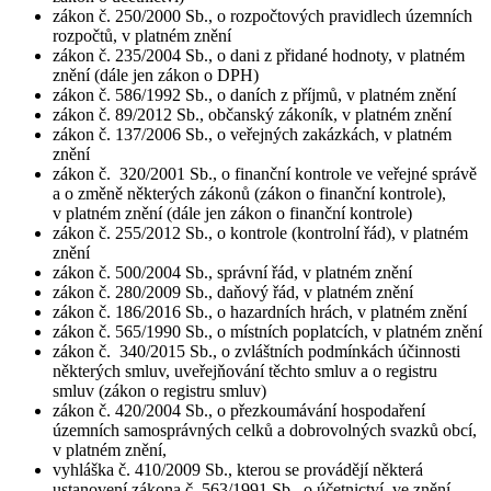
zákon č. 250/2000 Sb., o rozpočtových pravidlech územních
rozpočtů, v platném znění
zákon č. 235/2004 Sb., o dani z přidané hodnoty, v platném
znění (dále jen zákon o DPH)
zákon č. 586/1992 Sb., o daních z příjmů, v platném znění
zákon č. 89/2012 Sb., občanský zákoník, v platném znění
zákon č. 137/2006 Sb., o veřejných zakázkách, v platném
znění
zákon č. 320/2001 Sb., o finanční kontrole ve veřejné správě
a o změně některých zákonů (zákon o finanční kontrole),
v platném znění (dále jen zákon o finanční kontrole)
zákon č. 255/2012 Sb., o kontrole (kontrolní řád), v platném
znění
zákon č. 500/2004 Sb., správní řád, v platném znění
zákon č. 280/2009 Sb., daňový řád, v platném znění
zákon č. 186/2016 Sb., o hazardních hrách, v platném znění
zákon č. 565/1990 Sb., o místních poplatcích, v platném znění
zákon č. 340/2015 Sb., o zvláštních podmínkách účinnosti
některých smluv, uveřejňování těchto smluv a o registru
smluv (zákon o registru smluv)
zákon č. 420/2004 Sb., o přezkoumávání hospodaření
územních samosprávných celků a dobrovolných svazků obcí,
v platném znění,
vyhláška č. 410/2009 Sb., kterou se provádějí některá
ustanovení zákona č. 563/1991 Sb., o účetnictví, ve znění