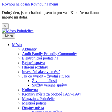
Rovnou na obsah
Rovnou na menu
Dobrý den, jsem chatbot a jsem tu pro vás! Klikněte na ikonu a
napište mi dotaz.
✕
Menu
Město
Aktuality
Audit Family Friendly Community
Elektronická podatelna
Bytová správa
Hlášení rozhlasu
Investiční akce ve městě
Jak co vyřídit – životní situace
Životní události
Služby veřejné správy
Knihovna
Kroniky města za období 1927–1994
Magazín z Pohořelic
Městská policie
Orgány města