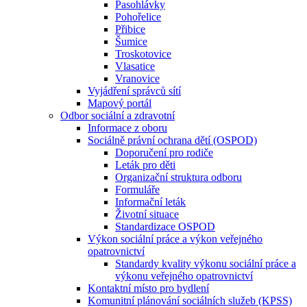
Pasohlávky
Pohořelice
Přibice
Šumice
Troskotovice
Vlasatice
Vranovice
Vyjádření správců sítí
Mapový portál
Odbor sociální a zdravotní
Informace z oboru
Sociálně právní ochrana dětí (OSPOD)
Doporučení pro rodiče
Leták pro děti
Organizační struktura odboru
Formuláře
Informační leták
Životní situace
Standardizace OSPOD
Výkon sociální práce a výkon veřejného
opatrovnictví
Standardy kvality výkonu sociální práce a
výkonu veřejného opatrovnictví
Kontaktní místo pro bydlení
Komunitní plánování sociálních služeb (KPSS)