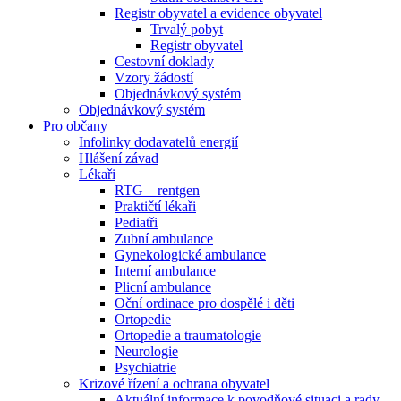
Registr obyvatel a evidence obyvatel
Trvalý pobyt
Registr obyvatel
Cestovní doklady
Vzory žádostí
Objednávkový systém
Objednávkový systém
Pro občany
Infolinky dodavatelů energií
Hlášení závad
Lékaři
RTG – rentgen
Praktičtí lékaři
Pediatři
Zubní ambulance
Gynekologické ambulance
Interní ambulance
Plicní ambulance
Oční ordinace pro dospělé i děti
Ortopedie
Ortopedie a traumatologie
Neurologie
Psychiatrie
Krizové řízení a ochrana obyvatel
Aktuální informace k povodňové situaci a rady