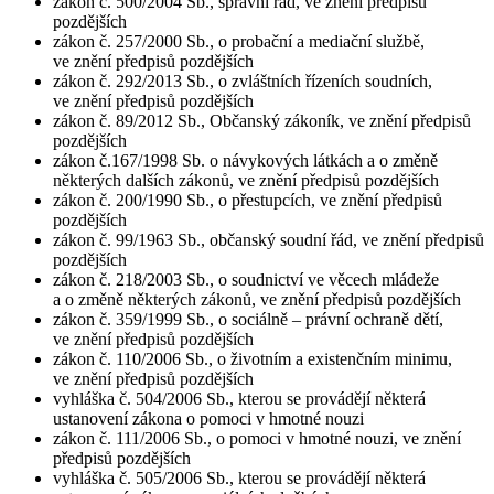
zákon č. 500/2004 Sb., správní řád, ve znění předpisů
pozdějších
zákon č. 257/2000 Sb., o probační a mediační službě,
ve znění předpisů pozdějších
zákon č. 292/2013 Sb., o zvláštních řízeních soudních,
ve znění předpisů pozdějších
zákon č. 89/2012 Sb., Občanský zákoník, ve znění předpisů
pozdějších
zákon č.167/1998 Sb. o návykových látkách a o změně
některých dalších zákonů, ve znění předpisů pozdějších
zákon č. 200/1990 Sb., o přestupcích, ve znění předpisů
pozdějších
zákon č. 99/1963 Sb., občanský soudní řád, ve znění předpisů
pozdějších
zákon č. 218/2003 Sb., o soudnictví ve věcech mládeže
a o změně některých zákonů, ve znění předpisů pozdějších
zákon č. 359/1999 Sb., o sociálně – právní ochraně dětí,
ve znění předpisů pozdějších
zákon č. 110/2006 Sb., o životním a existenčním minimu,
ve znění předpisů pozdějších
vyhláška č. 504/2006 Sb., kterou se provádějí některá
ustanovení zákona o pomoci v hmotné nouzi
zákon č. 111/2006 Sb., o pomoci v hmotné nouzi, ve znění
předpisů pozdějších
vyhláška č. 505/2006 Sb., kterou se provádějí některá