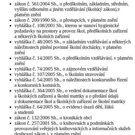
zákon č. 561/2004 Sb., o předškolním, základním, středním,
vyšším odborném a jiném vzdělávání (školský zákon),v
platném znění
zákon č. 200/1990 Sb., o přestupcích, v platném znění
vyhláška č. 108/2001 Sb., kterou se stanoví hygienické
požadavky na prostory a provoz škol, předškolních zařízení
a některých školních zařízení
vyhláška č. 48/2005 Sb., o základním vzdělávání a některých
náležitostech plnění povinné školní docházky, v platném
znění
vyhláška č. 14/2005 Sb., o předškolním vzdělávání, v platném
znění
vyhláška č. 74/2005 Sb., o zájmovém vzdělávání
vyhláška č. 107/2005 Sb., o školním stravování
vyhláška č. 54/2005 Sb., o náležitostech konkursního řízení
a konkursních komisích,
vyhláška č. 364/2005 Sb., o vedení dokumentace škol
a školských zařízení a školní matriky a o předání údajů
z dokumentace škol a školských zařízení ze školní matriky
vyhláška č. 64/2005 Sb., o evidenci úrazů dětí, žáků
a studentů
zákon č. 132/2006 Sb., o kronikách obcí
zákon č. 257/2001 Sb., o knihovnách a podmínkách
provozování veřejných knihovnických a informačních služeb
(knihovní zákon ), v platném znění