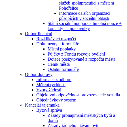
služeb spolupracující s městem
Pohořelice
Informace dalších organizací
působících v sociální oblasti
Státní sociální podpora a hmotná nouze +
kontakty na pracovníky
Odbor finanční
Rozklikávací rozpočet
Dokumenty a formuláře
Místní poplatky
Půjčky z Fondu rozvoje bydlení
Dotace poskytované z rozpočtu města
Ceník města
Ostatní formuláře
Odbor dopravy
Informace z odboru
Měření rychlosti
Vzory žádostí
Objektivní odpovědnost provozovatele vozidla
Objednávkový systém
Kancelář tajemníka
Bytová správa
Zásady pronajímání městských bytů a
domů
Zásady řádného užívání bytu