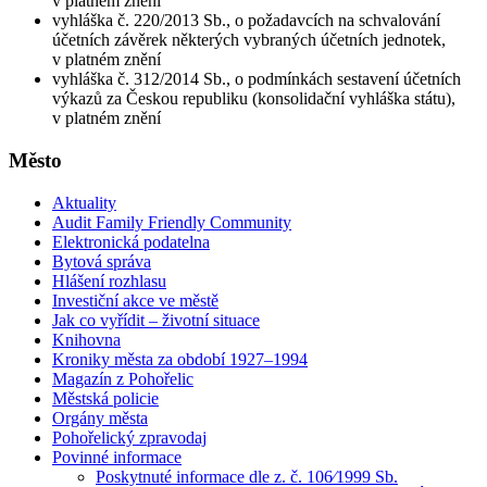
v platném znění
vyhláška č. 220/2013 Sb., o požadavcích na schvalování
účetních závěrek některých vybraných účetních jednotek,
v platném znění
vyhláška č. 312/2014 Sb., o podmínkách sestavení účetních
výkazů za Českou republiku (konsolidační vyhláška státu),
v platném znění
Město
Aktuality
Audit Family Friendly Community
Elektronická podatelna
Bytová správa
Hlášení rozhlasu
Investiční akce ve městě
Jak co vyřídit – životní situace
Knihovna
Kroniky města za období 1927–1994
Magazín z Pohořelic
Městská policie
Orgány města
Pohořelický zpravodaj
Povinné informace
Poskytnuté informace dle z. č. 106⁄1999 Sb.