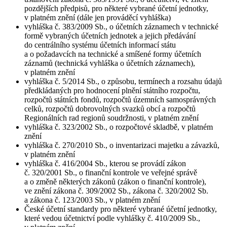
pozdějších předpisů, pro některé vybrané účetní jednotky,
v platném znění (dále jen prováděcí vyhláška)
vyhláška č. 383/2009 Sb., o účetních záznamech v technické
formě vybraných účetních jednotek a jejich předávání
do centrálního systému účetních informací státu
a o požadavcích na technické a smíšené formy účetních
záznamů (technická vyhláška o účetních záznamech),
v platném znění
vyhláška č. 5/2014 Sb., o způsobu, termínech a rozsahu údajů
předkládaných pro hodnocení plnění státního rozpočtu,
rozpočtů státních fondů, rozpočtů územních samosprávných
celků, rozpočtů dobrovolných svazků obcí a rozpočtů
Regionálních rad regionů soudržnosti, v platném znění
vyhláška č. 323/2002 Sb., o rozpočtové skladbě, v platném
znění
vyhláška č. 270/2010 Sb., o inventarizaci majetku a závazků,
v platném znění
vyhláška č. 416/2004 Sb., kterou se provádí zákon
č. 320/2001 Sb., o finanční kontrole ve veřejné správě
a o změně některých zákonů (zákon o finanční kontrole),
ve znění zákona č. 309/2002 Sb., zákona č. 320/2002 Sb.
a zákona č. 123/2003 Sb., v platném znění
České účetní standardy pro některé vybrané účetní jednotky,
které vedou účetnictví podle vyhlášky č. 410/2009 Sb.,