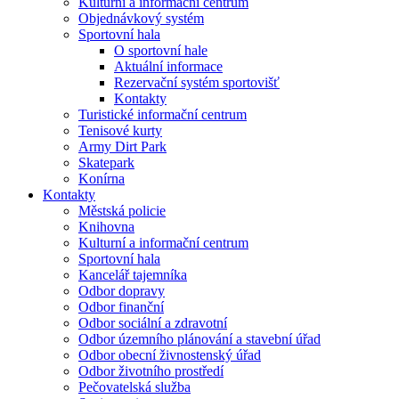
Kulturní a informační centrum
Objednávkový systém
Sportovní hala
O sportovní hale
Aktuální informace
Rezervační systém sportovišť
Kontakty
Turistické informační centrum
Tenisové kurty
Army Dirt Park
Skatepark
Konírna
Kontakty
Městská policie
Knihovna
Kulturní a informační centrum
Sportovní hala
Kancelář tajemníka
Odbor dopravy
Odbor finanční
Odbor sociální a zdravotní
Odbor územního plánování a stavební úřad
Odbor obecní živnostenský úřad
Odbor životního prostředí
Pečovatelská služba