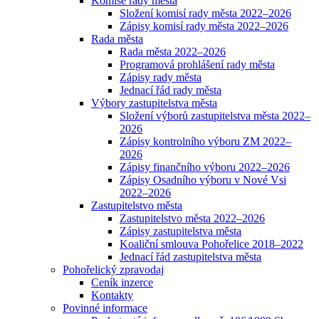
Komise rady města
Složení komisí rady města 2022–2026
Zápisy komisí rady města 2022–2026
Rada města
Rada města 2022–2026
Programová prohlášení rady města
Zápisy rady města
Jednací řád rady města
Výbory zastupitelstva města
Složení výborů zastupitelstva města 2022–
2026
Zápisy kontrolního výboru ZM 2022–
2026
Zápisy finančního výboru 2022–2026
Zápisy Osadního výboru v Nové Vsi
2022–2026
Zastupitelstvo města
Zastupitelstvo města 2022–2026
Zápisy zastupitelstva města
Koaliční smlouva Pohořelice 2018–2022
Jednací řád zastupitelstva města
Pohořelický zpravodaj
Ceník inzerce
Kontakty
Povinné informace