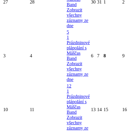
27
28
30
31
1
2
Band
Zobrazit
všechny
záznamy ze
dne
5
1
Prázdninové
plápolání s
Máščas
3
4
6
7
8
9
Band
Zobrazit
všechny
záznamy ze
dne
12
1
Prázdninové
plápolání s
Máščas
10
11
13
14
15
16
Band
Zobrazit
všechny
záznamy ze