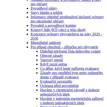
pro občany
Povodňové plány
Stavy hladin a srážek
Informace ohledně prodloužení dočasné ochrany
pro ukrajinské občany
Povodně a povodňové komise
Krizový štáb (KŠ) obce a jeho úkoly
Koncepce ochrany obyvatelstva na roky 2020 -
2030
Mimořádné události
Pro případ ohrožení – příručka pro obyvatele
Důležitá telefonní čísla tísňového volání
Obecné zásady
Varovný signál
Když zazní siréna
Co dělat, když bude nařízena evakuace
Zásady pro opuštění bytu nebo rodinného
domu v případě evakuace
Evakuační zavazadlo
Ochrana před povodněmi
Havárie v chemickém závodě s únikem
nebezpečných látek
Havárie v jaderném energetickém zařízení
s únikem radioaktivních látek