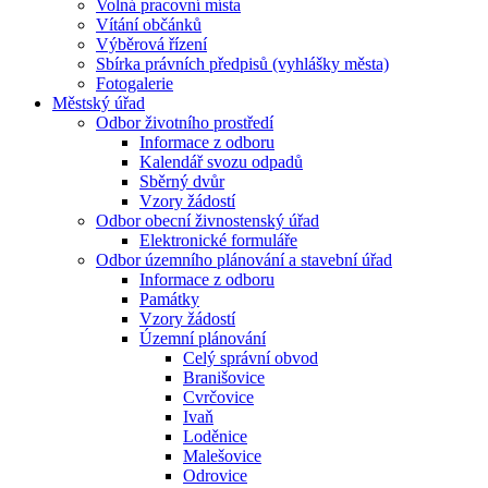
Volná pracovní místa
Vítání občánků
Výběrová řízení
Sbírka právních předpisů (vyhlášky města)
Fotogalerie
Městský úřad
Odbor životního prostředí
Informace z odboru
Kalendář svozu odpadů
Sběrný dvůr
Vzory žádostí
Odbor obecní živnostenský úřad
Elektronické formuláře
Odbor územního plánování a stavební úřad
Informace z odboru
Památky
Vzory žádostí
Územní plánování
Celý správní obvod
Branišovice
Cvrčovice
Ivaň
Loděnice
Malešovice
Odrovice