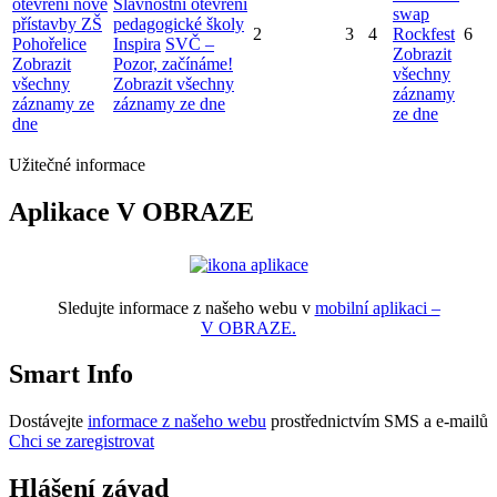
otevření nové
Slavnostní otevření
swap
přístavby ZŠ
pedagogické školy
2
3
4
Rockfest
6
Pohořelice
Inspira
SVČ –
Zobrazit
Zobrazit
Pozor, začínáme!
všechny
všechny
Zobrazit všechny
záznamy
záznamy ze
záznamy ze dne
ze dne
dne
Užitečné informace
Aplikace V OBRAZE
Sledujte informace z našeho webu v
mobilní aplikaci –
V OBRAZE.
Smart Info
Dostávejte
informace z našeho webu
prostřednictvím SMS a e-mailů
Chci se zaregistrovat
Hlášení závad