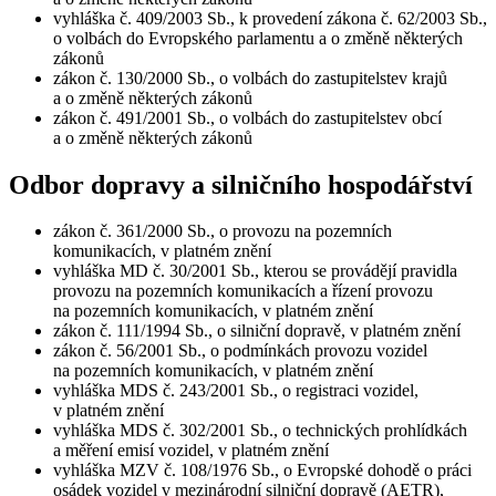
vyhláška č. 409/2003 Sb., k provedení zákona č. 62/2003 Sb.,
o volbách do Evropského parlamentu a o změně některých
zákonů
zákon č. 130/2000 Sb., o volbách do zastupitelstev krajů
a o změně některých zákonů
zákon č. 491/2001 Sb., o volbách do zastupitelstev obcí
a o změně některých zákonů
Odbor dopravy a silničního hospodářství
zákon č. 361/2000 Sb., o provozu na pozemních
komunikacích, v platném znění
vyhláška MD č. 30/2001 Sb., kterou se provádějí pravidla
provozu na pozemních komunikacích a řízení provozu
na pozemních komunikacích, v platném znění
zákon č. 111/1994 Sb., o silniční dopravě, v platném znění
zákon č. 56/2001 Sb., o podmínkách provozu vozidel
na pozemních komunikacích, v platném znění
vyhláška MDS č. 243/2001 Sb., o registraci vozidel,
v platném znění
vyhláška MDS č. 302/2001 Sb., o technických prohlídkách
a měření emisí vozidel, v platném znění
vyhláška MZV č. 108/1976 Sb., o Evropské dohodě o práci
osádek vozidel v mezinárodní silniční dopravě (AETR),