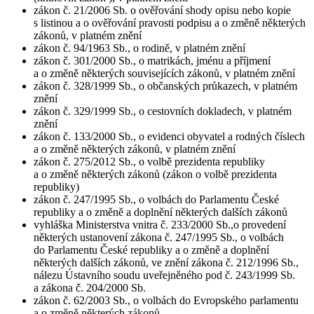
zákon č. 21/2006 Sb. o ověřování shody opisu nebo kopie
s listinou a o ověřování pravosti podpisu a o změně některých
zákonů, v platném znění
zákon č. 94/1963 Sb., o rodině, v platném znění
zákon č. 301/2000 Sb., o matrikách, jménu a příjmení
a o změně některých souvisejících zákonů, v platném znění
zákon č. 328/1999 Sb., o občanských průkazech, v platném
znění
zákon č. 329/1999 Sb., o cestovních dokladech, v platném
znění
zákon č. 133/2000 Sb., o evidenci obyvatel a rodných číslech
a o změně některých zákonů, v platném znění
zákon č. 275/2012 Sb., o volbě prezidenta republiky
a o změně některých zákonů (zákon o volbě prezidenta
republiky)
zákon č. 247/1995 Sb., o volbách do Parlamentu České
republiky a o změně a doplnění některých dalších zákonů
vyhláška Ministerstva vnitra č. 233/2000 Sb.,o provedení
některých ustanovení zákona č. 247/1995 Sb., o volbách
do Parlamentu České republiky a o změně a doplnění
některých dalších zákonů, ve znění zákona č. 212/1996 Sb.,
nálezu Ústavního soudu uveřejněného pod č. 243/1999 Sb.
a zákona č. 204/2000 Sb.
zákon č. 62/2003 Sb., o volbách do Evropského parlamentu
a o změně některých zákonů