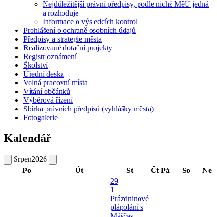
Nejdůležitější právní předpisy, podle nichž MěÚ jedná
a rozhoduje
Informace o výsledcích kontrol
Prohlášení o ochraně osobních údajů
Předpisy a strategie města
Realizované dotační projekty
Registr oznámení
Školství
Úřední deska
Volná pracovní místa
Vítání občánků
Výběrová řízení
Sbírka právních předpisů (vyhlášky města)
Fotogalerie
Kalendář
Srpen
2026
Po
Út
St
Čt
Pá
So
Ne
29
1
Prázdninové
plápolání s
Máščas