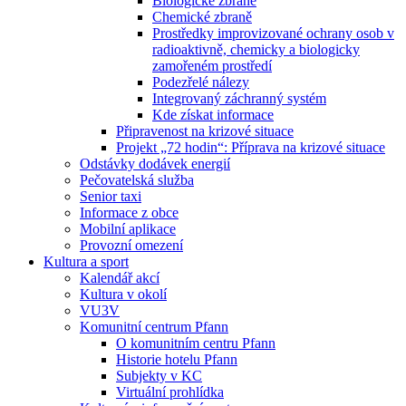
Biologické zbraně
Chemické zbraně
Prostředky improvizované ochrany osob v
radioaktivně, chemicky a biologicky
zamořeném prostředí
Podezřelé nálezy
Integrovaný záchranný systém
Kde získat informace
Připravenost na krizové situace
Projekt „72 hodin“: Příprava na krizové situace
Odstávky dodávek energií
Pečovatelská služba
Senior taxi
Informace z obce
Mobilní aplikace
Provozní omezení
Kultura a sport
Kalendář akcí
Kultura v okolí
VU3V
Komunitní centrum Pfann
O komunitním centru Pfann
Historie hotelu Pfann
Subjekty v KC
Virtuální prohlídka