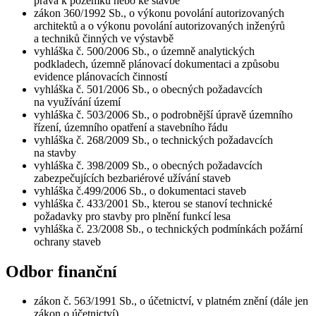
práva k pozemku nebo ke stavbě
zákon 360/1992 Sb., o výkonu povolání autorizovaných
architektů a o výkonu povolání autorizovaných inženýrů
a techniků činných ve výstavbě
vyhláška č. 500/2006 Sb., o územně analytických
podkladech, územně plánovací dokumentaci a způsobu
evidence plánovacích činností
vyhláška č. 501/2006 Sb., o obecných požadavcích
na využívání území
vyhláška č. 503/2006 Sb., o podrobnější úpravě územního
řízení, územního opatření a stavebního řádu
vyhláška č. 268/2009 Sb., o technických požadavcích
na stavby
vyhláška č. 398/2009 Sb., o obecných požadavcích
zabezpečujících bezbariérové užívání staveb
vyhláška č.499/2006 Sb., o dokumentaci staveb
vyhláška č. 433/2001 Sb., kterou se stanoví technické
požadavky pro stavby pro plnění funkcí lesa
vyhláška č. 23/2008 Sb., o technických podmínkách požární
ochrany staveb
Odbor finanční
zákon č. 563/1991 Sb., o účetnictví, v platném znění (dále jen
zákon o účetnictví)