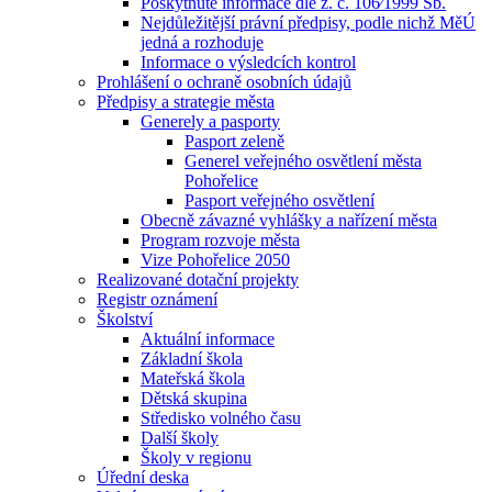
Poskytnuté informace dle z. č. 106⁄1999 Sb.
Nejdůležitější právní předpisy, podle nichž MěÚ
jedná a rozhoduje
Informace o výsledcích kontrol
Prohlášení o ochraně osobních údajů
Předpisy a strategie města
Generely a pasporty
Pasport zeleně
Generel veřejného osvětlení města
Pohořelice
Pasport veřejného osvětlení
Obecně závazné vyhlášky a nařízení města
Program rozvoje města
Vize Pohořelice 2050
Realizované dotační projekty
Registr oznámení
Školství
Aktuální informace
Základní škola
Mateřská škola
Dětská skupina
Středisko volného času
Další školy
Školy v regionu
Úřední deska