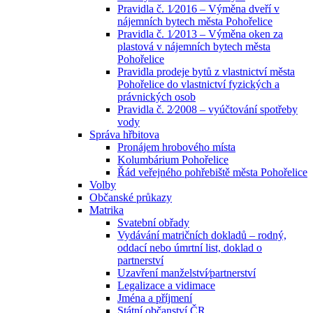
Pravidla č. 1⁄2016 – Výměna dveří v
nájemních bytech města Pohořelice
Pravidla č. 1⁄2013 – Výměna oken za
plastová v nájemních bytech města
Pohořelice
Pravidla prodeje bytů z vlastnictví města
Pohořelice do vlastnictví fyzických a
právnických osob
Pravidla č. 2⁄2008 – vyúčtování spotřeby
vody
Správa hřbitova
Pronájem hrobového místa
Kolumbárium Pohořelice
Řád veřejného pohřebiště města Pohořelice
Volby
Občanské průkazy
Matrika
Svatební obřady
Vydávání matričních dokladů – rodný,
oddací nebo úmrtní list, doklad o
partnerství
Uzavření manželství⁄partnerství
Legalizace a vidimace
Jména a příjmení
Státní občanství ČR