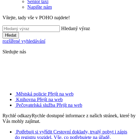
Senior taxi
Napište nám
Vítejte, tady vše v POHO najdete!
Hledaný výraz
Hledat
rozšířené vyhledávání
Sledujte nás
Městská policie
Přejít na web
Knihovna
Přejít na web
Pečovatelská služba
Přejít na web
Rychlé odkazy
Rychle dostupné informace z našich stránek, které by
Vás mohly zajímat.
Potřebuji si vyřídit
Cestovní doklady, trvalý pobyt i zápis
do registru vozidel. Vše, co potřebujete na úřadě.