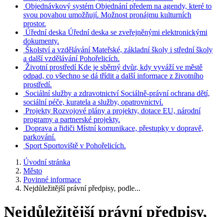
Objednávkový systém
Objednání předem na agendy, které to
svou povahou umožňují. Možnost pronájmu kulturních
prostor.
Úřední deska
Úřední deska se zveřejněnými elektronickými
dokumenty.
Školství a vzdělávání
Mateřské, základní školy i střední školy
a další vzdělávání Pohořelicích.
Životní prostředí
Kde je sběrný dvůr, kdy vyváží ve městě
odpad, co všechno se dá třídit a další informace z životního
prostředí.
Sociální služby a zdravotnictví
Sociálně-právní ochrana dětí,
sociální péče, kuratela a služby, opatrovnictví.
Projekty
Rozvojové plány a projekty, dotace EU, národní
programy a partnerské projekty.
Doprava a řidiči
Místní komunikace, přestupky v dopravě,
parkování.
Sport
Sportoviště v Pohořelicích.
Úvodní stránka
Město
Povinné informace
Nejdůležitější právní předpisy, podle...
Nejdůležitější právní předpisy,