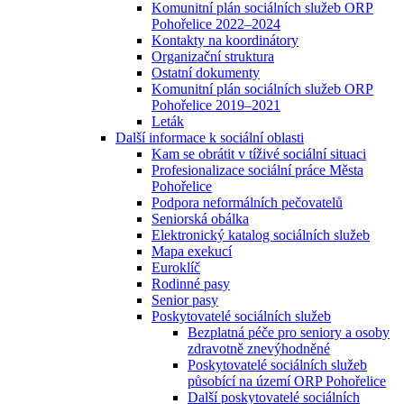
Komunitní plán sociálních služeb ORP
Pohořelice 2022–2024
Kontakty na koordinátory
Organizační struktura
Ostatní dokumenty
Komunitní plán sociálních služeb ORP
Pohořelice 2019–2021
Leták
Další informace k sociální oblasti
Kam se obrátit v tíživé sociální situaci
Profesionalizace sociální práce Města
Pohořelice
Podpora neformálních pečovatelů
Seniorská obálka
Elektronický katalog sociálních služeb
Mapa exekucí
Euroklíč
Rodinné pasy
Senior pasy
Poskytovatelé sociálních služeb
Bezplatná péče pro seniory a osoby
zdravotně znevýhodněné
Poskytovatelé sociálních služeb
působící na území ORP Pohořelice
Další poskytovatelé sociálních