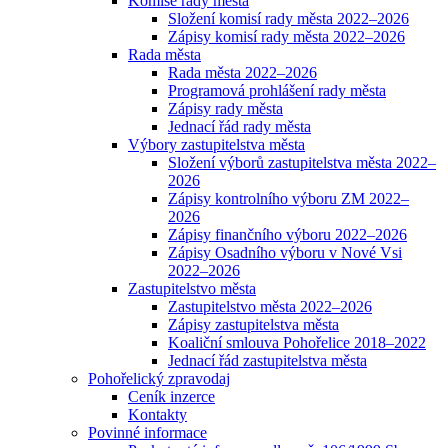
Komise rady města
Složení komisí rady města 2022–2026
Zápisy komisí rady města 2022–2026
Rada města
Rada města 2022–2026
Programová prohlášení rady města
Zápisy rady města
Jednací řád rady města
Výbory zastupitelstva města
Složení výborů zastupitelstva města 2022–
2026
Zápisy kontrolního výboru ZM 2022–
2026
Zápisy finančního výboru 2022–2026
Zápisy Osadního výboru v Nové Vsi
2022–2026
Zastupitelstvo města
Zastupitelstvo města 2022–2026
Zápisy zastupitelstva města
Koaliční smlouva Pohořelice 2018–2022
Jednací řád zastupitelstva města
Pohořelický zpravodaj
Ceník inzerce
Kontakty
Povinné informace