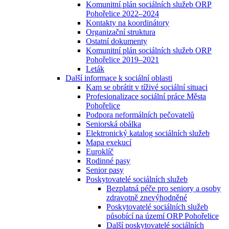
Komunitní plán sociálních služeb ORP
Pohořelice 2022–2024
Kontakty na koordinátory
Organizační struktura
Ostatní dokumenty
Komunitní plán sociálních služeb ORP
Pohořelice 2019–2021
Leták
Další informace k sociální oblasti
Kam se obrátit v tíživé sociální situaci
Profesionalizace sociální práce Města
Pohořelice
Podpora neformálních pečovatelů
Seniorská obálka
Elektronický katalog sociálních služeb
Mapa exekucí
Euroklíč
Rodinné pasy
Senior pasy
Poskytovatelé sociálních služeb
Bezplatná péče pro seniory a osoby
zdravotně znevýhodněné
Poskytovatelé sociálních služeb
působící na území ORP Pohořelice
Další poskytovatelé sociálních