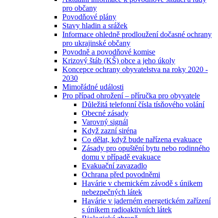
pro občany
Povodňové plány
Stavy hladin a srážek
Informace ohledně prodloužení dočasné ochrany
pro ukrajinské občany
Povodně a povodňové komise
Krizový štáb (KŠ) obce a jeho úkoly
Koncepce ochrany obyvatelstva na roky 2020 -
2030
Mimořádné události
Pro případ ohrožení – příručka pro obyvatele
Důležitá telefonní čísla tísňového volání
Obecné zásady
Varovný signál
Když zazní siréna
Co dělat, když bude nařízena evakuace
Zásady pro opuštění bytu nebo rodinného
domu v případě evakuace
Evakuační zavazadlo
Ochrana před povodněmi
Havárie v chemickém závodě s únikem
nebezpečných látek
Havárie v jaderném energetickém zařízení
s únikem radioaktivních látek