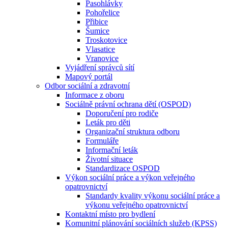
Pasohlávky
Pohořelice
Přibice
Šumice
Troskotovice
Vlasatice
Vranovice
Vyjádření správců sítí
Mapový portál
Odbor sociální a zdravotní
Informace z oboru
Sociálně právní ochrana dětí (OSPOD)
Doporučení pro rodiče
Leták pro děti
Organizační struktura odboru
Formuláře
Informační leták
Životní situace
Standardizace OSPOD
Výkon sociální práce a výkon veřejného
opatrovnictví
Standardy kvality výkonu sociální práce a
výkonu veřejného opatrovnictví
Kontaktní místo pro bydlení
Komunitní plánování sociálních služeb (KPSS)