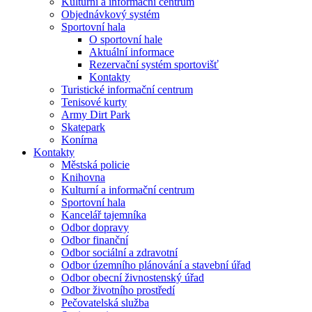
Kulturní a informační centrum
Objednávkový systém
Sportovní hala
O sportovní hale
Aktuální informace
Rezervační systém sportovišť
Kontakty
Turistické informační centrum
Tenisové kurty
Army Dirt Park
Skatepark
Konírna
Kontakty
Městská policie
Knihovna
Kulturní a informační centrum
Sportovní hala
Kancelář tajemníka
Odbor dopravy
Odbor finanční
Odbor sociální a zdravotní
Odbor územního plánování a stavební úřad
Odbor obecní živnostenský úřad
Odbor životního prostředí
Pečovatelská služba