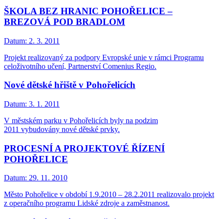
ŠKOLA BEZ HRANIC POHOŘELICE –
BREZOVÁ POD BRADLOM
Datum:
2. 3. 2011
Projekt realizovaný za podpory Evropské unie v rámci Programu
celoživotního učení, Partnerství Comenius Regio.
Nové dětské hřiště v Pohořelicích
Datum:
3. 1. 2011
V městském parku v Pohořelicích byly na podzim
2011 vybudovány nové dětské prvky.
PROCESNÍ A PROJEKTOVÉ ŘÍZENÍ
POHOŘELICE
Datum:
29. 11. 2010
Město Pohořelice v období 1.9.2010 – 28.2.2011 realizovalo projekt
z operačního programu Lidské zdroje a zaměstnanost.