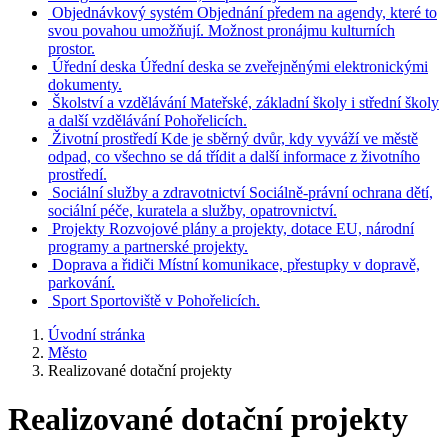
Objednávkový systém
Objednání předem na agendy, které to
svou povahou umožňují. Možnost pronájmu kulturních
prostor.
Úřední deska
Úřední deska se zveřejněnými elektronickými
dokumenty.
Školství a vzdělávání
Mateřské, základní školy i střední školy
a další vzdělávání Pohořelicích.
Životní prostředí
Kde je sběrný dvůr, kdy vyváží ve městě
odpad, co všechno se dá třídit a další informace z životního
prostředí.
Sociální služby a zdravotnictví
Sociálně-právní ochrana dětí,
sociální péče, kuratela a služby, opatrovnictví.
Projekty
Rozvojové plány a projekty, dotace EU, národní
programy a partnerské projekty.
Doprava a řidiči
Místní komunikace, přestupky v dopravě,
parkování.
Sport
Sportoviště v Pohořelicích.
Úvodní stránka
Město
Realizované dotační projekty
Realizované dotační projekty