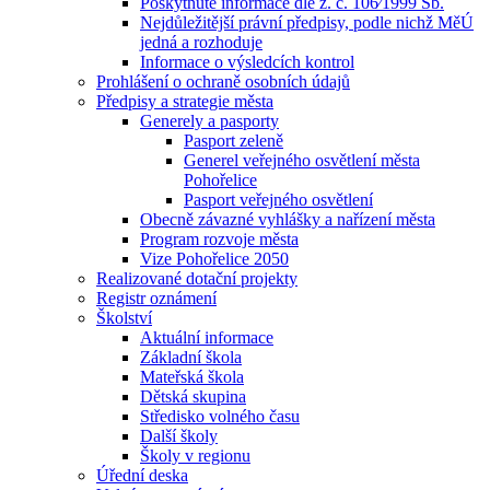
Poskytnuté informace dle z. č. 106⁄1999 Sb.
Nejdůležitější právní předpisy, podle nichž MěÚ
jedná a rozhoduje
Informace o výsledcích kontrol
Prohlášení o ochraně osobních údajů
Předpisy a strategie města
Generely a pasporty
Pasport zeleně
Generel veřejného osvětlení města
Pohořelice
Pasport veřejného osvětlení
Obecně závazné vyhlášky a nařízení města
Program rozvoje města
Vize Pohořelice 2050
Realizované dotační projekty
Registr oznámení
Školství
Aktuální informace
Základní škola
Mateřská škola
Dětská skupina
Středisko volného času
Další školy
Školy v regionu
Úřední deska