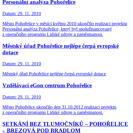
Personální analýza Pohořelice
Datum:
29. 11. 2010
Město Pohořelice v měsíci květnu 2010 ukončilo realizaci projektu
Personální analýza Pohořelice, který byl spolufinancovaný
z operačního programu Lidské zdroje a zaměstnanost.
Městský úřad Pohořelice nejlépe čerpá evropské
dotace
Datum:
29. 11. 2010
Městský úřad Pohořelice nejlépe čerpá evropské dotace
Vzdělávací eGon centrum Pohořelice
Datum:
29. 11. 2010
Město Pohořelice ukončilo den 31.10.2012 realizaci projektu
z operačního programu Lidské zdroje a zaměstnanost.
SETKÁNÍ BEZ TLUMOČNÍKŮ – POHOŘELICE
– BREZOVÁ POD BRADLOM