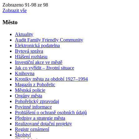
Zobrazeno
91
-
98
ze 98
Zobrazit vše
Město
Aktuality
Audit Family Friendly Community
Elektronická podatelna
Bytová správa
Hlášení rozhlasu
Investiční akce ve městě
Jak co vyřídit – životní situace
Knihovna
Kroniky města za období 1927–1994
Magazín z Pohořelic
Městská policie
Orgány města
Pohořelický zpravodaj
Povinné informace
Prohlášení o ochraně osobních údajů
Předpisy a strategie města
Realizované dotační projekty
Registr oznámení
Školství