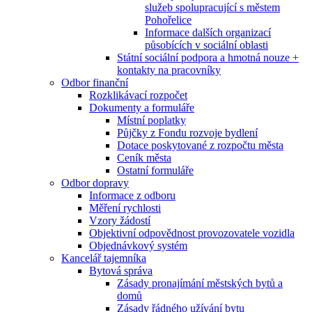
služeb spolupracující s městem
Pohořelice
Informace dalších organizací
působících v sociální oblasti
Státní sociální podpora a hmotná nouze +
kontakty na pracovníky
Odbor finanční
Rozklikávací rozpočet
Dokumenty a formuláře
Místní poplatky
Půjčky z Fondu rozvoje bydlení
Dotace poskytované z rozpočtu města
Ceník města
Ostatní formuláře
Odbor dopravy
Informace z odboru
Měření rychlosti
Vzory žádostí
Objektivní odpovědnost provozovatele vozidla
Objednávkový systém
Kancelář tajemníka
Bytová správa
Zásady pronajímání městských bytů a
domů
Zásady řádného užívání bytu