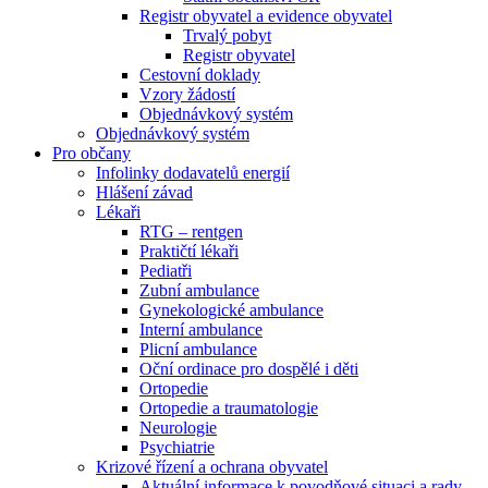
Registr obyvatel a evidence obyvatel
Trvalý pobyt
Registr obyvatel
Cestovní doklady
Vzory žádostí
Objednávkový systém
Objednávkový systém
Pro občany
Infolinky dodavatelů energií
Hlášení závad
Lékaři
RTG – rentgen
Praktičtí lékaři
Pediatři
Zubní ambulance
Gynekologické ambulance
Interní ambulance
Plicní ambulance
Oční ordinace pro dospělé i děti
Ortopedie
Ortopedie a traumatologie
Neurologie
Psychiatrie
Krizové řízení a ochrana obyvatel
Aktuální informace k povodňové situaci a rady