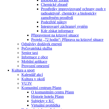
Biologické zbraně
Chemické zbraně
Prostředky improvizované ochrany osob v
radioaktivně, chemicky a biologicky
zamořeném prostředí
Podezřelé nálezy
Integrovaný záchranný systém
Kde získat informace
Připravenost na krizové situace
Projekt „72 hodin“: Příprava na krizové situace
Odstávky dodávek energií
Pečovatelská služba
Senior taxi
Informace z obce
Mobilní aplikace
Provozní omezení
Kultura a sport
Kalendář akcí
Kultura v okolí
VU3V
Komunitní centrum Pfann
O komunitním centru Pfann
Historie hotelu Pfann
Subjekty v KC
Virtuální prohlídka