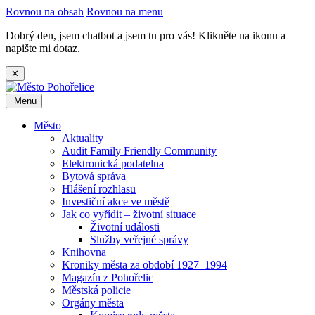
Rovnou na obsah
Rovnou na menu
Dobrý den, jsem chatbot a jsem tu pro vás! Klikněte na ikonu a
napište mi dotaz.
✕
Menu
Město
Aktuality
Audit Family Friendly Community
Elektronická podatelna
Bytová správa
Hlášení rozhlasu
Investiční akce ve městě
Jak co vyřídit – životní situace
Životní události
Služby veřejné správy
Knihovna
Kroniky města za období 1927–1994
Magazín z Pohořelic
Městská policie
Orgány města