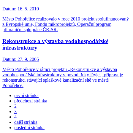
Datum:
16. 5. 2010
Město Pohořelice realizovalo v roce 2010 projekt spolufinancovaný
z Evropské unie, Fondu mikroprojektů, Operační program
příhraniční splupráce ČR-SR.
Rekonstrukce a výstavba vodohospodářské
infrastruktury
Datum:
27. 9. 2005
Město Pohořelice v rámci projektu „Rekonstrukce a výstavba
vodohospodářské infrastruktury v povodí řeky Dyje“, připravuje
rekonstrukci stávající splaškové kanalizační sítě ve městě
Pohořelice.
první stránka
předchozí stránka
2
3
4
další stránka
poslední stránka