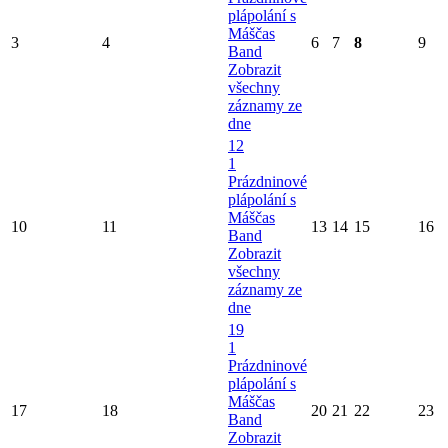
plápolání s
Máščas
3
4
6
7
8
9
Band
Zobrazit
všechny
záznamy ze
dne
12
1
Prázdninové
plápolání s
Máščas
10
11
13
14
15
16
Band
Zobrazit
všechny
záznamy ze
dne
19
1
Prázdninové
plápolání s
Máščas
17
18
20
21
22
23
Band
Zobrazit