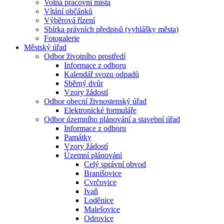
Volná pracovní místa
Vítání občánků
Výběrová řízení
Sbírka právních předpisů (vyhlášky města)
Fotogalerie
Městský úřad
Odbor životního prostředí
Informace z odboru
Kalendář svozu odpadů
Sběrný dvůr
Vzory žádostí
Odbor obecní živnostenský úřad
Elektronické formuláře
Odbor územního plánování a stavební úřad
Informace z odboru
Památky
Vzory žádostí
Územní plánování
Celý správní obvod
Branišovice
Cvrčovice
Ivaň
Loděnice
Malešovice
Odrovice