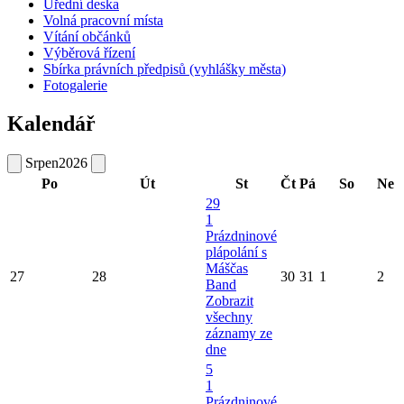
Úřední deska
Volná pracovní místa
Vítání občánků
Výběrová řízení
Sbírka právních předpisů (vyhlášky města)
Fotogalerie
Kalendář
Srpen
2026
Po
Út
St
Čt
Pá
So
Ne
29
1
Prázdninové
plápolání s
Máščas
27
28
30
31
1
2
Band
Zobrazit
všechny
záznamy ze
dne
5
1
Prázdninové