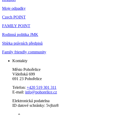
Moje odpadky
Czech POINT
FAMILY POINT
Rodinná politika JMK
Sbírka právních předpisů
Family friendly community
Kontakty
Město Pohořelice
Vídeňská 699
691 23 Pohořelice
Telefon:
+420 519 301 311
E-mail:
info@pohorelice.cz
Elektronická podatelna
ID datové schránky: 5vjbzr8