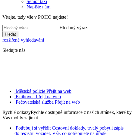
Senior taxi
Napište nám
Vítejte, tady vše v POHO najdete!
Hledaný výraz
Hledat
rozšířené vyhledávání
Sledujte nás
Městská policie
Přejít na web
Knihovna
Přejít na web
Pečovatelská služba
Přejít na web
Rychlé odkazy
Rychle dostupné informace z našich stránek, které by
Vás mohly zajímat.
Potřebuji si vyřídit
Cestovní doklady, trvalý pobyt i zápis
do registru vozidel. Vše, co potřebujete na úřadě.