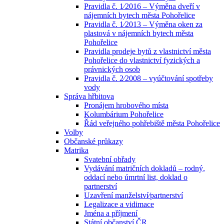
Pravidla č. 1⁄2016 – Výměna dveří v
nájemních bytech města Pohořelice
Pravidla č. 1⁄2013 – Výměna oken za
plastová v nájemních bytech města
Pohořelice
Pravidla prodeje bytů z vlastnictví města
Pohořelice do vlastnictví fyzických a
právnických osob
Pravidla č. 2⁄2008 – vyúčtování spotřeby
vody
Správa hřbitova
Pronájem hrobového místa
Kolumbárium Pohořelice
Řád veřejného pohřebiště města Pohořelice
Volby
Občanské průkazy
Matrika
Svatební obřady
Vydávání matričních dokladů – rodný,
oddací nebo úmrtní list, doklad o
partnerství
Uzavření manželství⁄partnerství
Legalizace a vidimace
Jména a příjmení
Státní občanství ČR