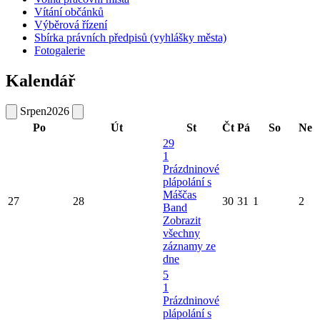
Vítání občánků
Výběrová řízení
Sbírka právních předpisů (vyhlášky města)
Fotogalerie
Kalendář
Srpen
2026
Po
Út
St
Čt
Pá
So
Ne
29
1
Prázdninové
plápolání s
Máščas
27
28
30
31
1
2
Band
Zobrazit
všechny
záznamy ze
dne
5
1
Prázdninové
plápolání s