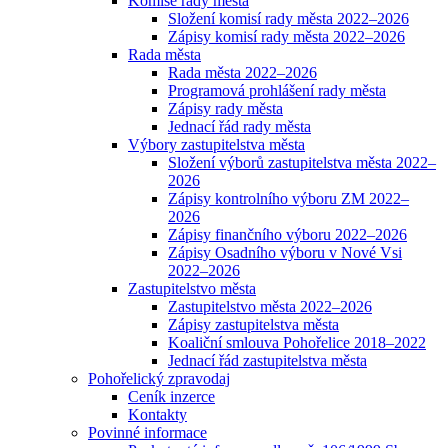
Komise rady města
Složení komisí rady města 2022–2026
Zápisy komisí rady města 2022–2026
Rada města
Rada města 2022–2026
Programová prohlášení rady města
Zápisy rady města
Jednací řád rady města
Výbory zastupitelstva města
Složení výborů zastupitelstva města 2022–
2026
Zápisy kontrolního výboru ZM 2022–
2026
Zápisy finančního výboru 2022–2026
Zápisy Osadního výboru v Nové Vsi
2022–2026
Zastupitelstvo města
Zastupitelstvo města 2022–2026
Zápisy zastupitelstva města
Koaliční smlouva Pohořelice 2018–2022
Jednací řád zastupitelstva města
Pohořelický zpravodaj
Ceník inzerce
Kontakty
Povinné informace