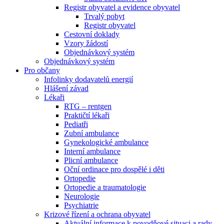
Registr obyvatel a evidence obyvatel
Trvalý pobyt
Registr obyvatel
Cestovní doklady
Vzory žádostí
Objednávkový systém
Objednávkový systém
Pro občany
Infolinky dodavatelů energií
Hlášení závad
Lékaři
RTG – rentgen
Praktičtí lékaři
Pediatři
Zubní ambulance
Gynekologické ambulance
Interní ambulance
Plicní ambulance
Oční ordinace pro dospělé i děti
Ortopedie
Ortopedie a traumatologie
Neurologie
Psychiatrie
Krizové řízení a ochrana obyvatel
Aktuální informace k povodňové situaci a rady