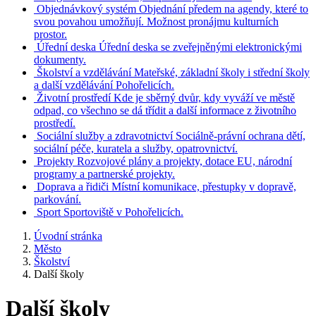
Objednávkový systém
Objednání předem na agendy, které to
svou povahou umožňují. Možnost pronájmu kulturních
prostor.
Úřední deska
Úřední deska se zveřejněnými elektronickými
dokumenty.
Školství a vzdělávání
Mateřské, základní školy i střední školy
a další vzdělávání Pohořelicích.
Životní prostředí
Kde je sběrný dvůr, kdy vyváží ve městě
odpad, co všechno se dá třídit a další informace z životního
prostředí.
Sociální služby a zdravotnictví
Sociálně-právní ochrana dětí,
sociální péče, kuratela a služby, opatrovnictví.
Projekty
Rozvojové plány a projekty, dotace EU, národní
programy a partnerské projekty.
Doprava a řidiči
Místní komunikace, přestupky v dopravě,
parkování.
Sport
Sportoviště v Pohořelicích.
Úvodní stránka
Město
Školství
Další školy
Další školy