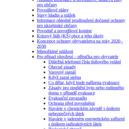
pro občany
Povodňové plány
Stavy hladin a srážek
Informace ohledně prodloužení dočasné ochrany
pro ukrajinské občany
Povodně a povodňové komise
Krizový štáb (KŠ) obce a jeho úkoly
Koncepce ochrany obyvatelstva na roky 2020 -
2030
Mimořádné události
Pro případ ohrožení – příručka pro obyvatele
Důležitá telefonní čísla tísňového volání
Obecné zásady
Varovný signál
Když zazní siréna
Co dělat, když bude nařízena evakuace
Zásady pro opuštění bytu nebo rodinného
domu v případě evakuace
Evakuační zavazadlo
Ochrana před povodněmi
Havárie v chemickém závodě s únikem
nebezpečných látek
Havárie v jaderném energetickém zařízení
s únikem radioaktivních látek