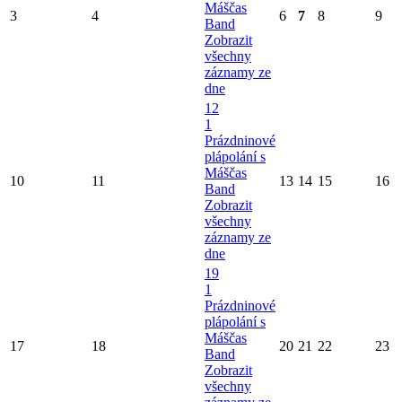
Máščas
3
4
6
7
8
9
Band
Zobrazit
všechny
záznamy ze
dne
12
1
Prázdninové
plápolání s
Máščas
10
11
13
14
15
16
Band
Zobrazit
všechny
záznamy ze
dne
19
1
Prázdninové
plápolání s
Máščas
17
18
20
21
22
23
Band
Zobrazit
všechny