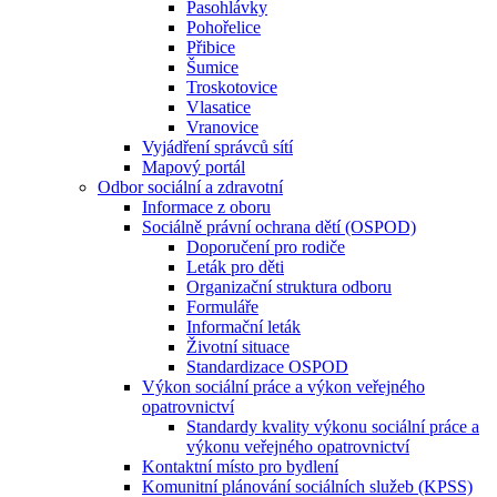
Pasohlávky
Pohořelice
Přibice
Šumice
Troskotovice
Vlasatice
Vranovice
Vyjádření správců sítí
Mapový portál
Odbor sociální a zdravotní
Informace z oboru
Sociálně právní ochrana dětí (OSPOD)
Doporučení pro rodiče
Leták pro děti
Organizační struktura odboru
Formuláře
Informační leták
Životní situace
Standardizace OSPOD
Výkon sociální práce a výkon veřejného
opatrovnictví
Standardy kvality výkonu sociální práce a
výkonu veřejného opatrovnictví
Kontaktní místo pro bydlení
Komunitní plánování sociálních služeb (KPSS)