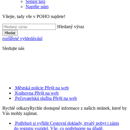
Senior taxi
Napište nám
Vítejte, tady vše v POHO najdete!
Hledaný výraz
Hledat
rozšířené vyhledávání
Sledujte nás
Městská policie
Přejít na web
Knihovna
Přejít na web
Pečovatelská služba
Přejít na web
Rychlé odkazy
Rychle dostupné informace z našich stránek, které by
Vás mohly zajímat.
Potřebuji si vyřídit
Cestovní doklady, trvalý pobyt i zápis
do registru vozidel. Vše, co potřebujete na úřadě.