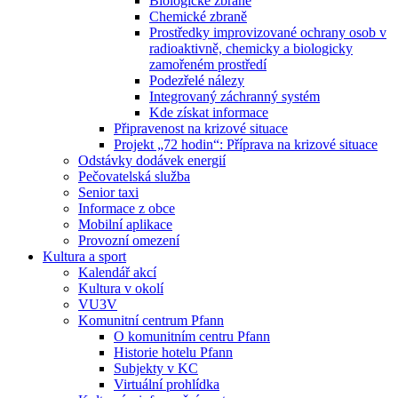
Biologické zbraně
Chemické zbraně
Prostředky improvizované ochrany osob v
radioaktivně, chemicky a biologicky
zamořeném prostředí
Podezřelé nálezy
Integrovaný záchranný systém
Kde získat informace
Připravenost na krizové situace
Projekt „72 hodin“: Příprava na krizové situace
Odstávky dodávek energií
Pečovatelská služba
Senior taxi
Informace z obce
Mobilní aplikace
Provozní omezení
Kultura a sport
Kalendář akcí
Kultura v okolí
VU3V
Komunitní centrum Pfann
O komunitním centru Pfann
Historie hotelu Pfann
Subjekty v KC
Virtuální prohlídka