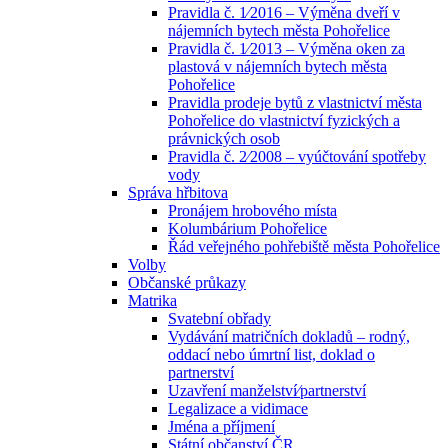
Pravidla č. 1⁄2016 – Výměna dveří v
nájemních bytech města Pohořelice
Pravidla č. 1⁄2013 – Výměna oken za
plastová v nájemních bytech města
Pohořelice
Pravidla prodeje bytů z vlastnictví města
Pohořelice do vlastnictví fyzických a
právnických osob
Pravidla č. 2⁄2008 – vyúčtování spotřeby
vody
Správa hřbitova
Pronájem hrobového místa
Kolumbárium Pohořelice
Řád veřejného pohřebiště města Pohořelice
Volby
Občanské průkazy
Matrika
Svatební obřady
Vydávání matričních dokladů – rodný,
oddací nebo úmrtní list, doklad o
partnerství
Uzavření manželství⁄partnerství
Legalizace a vidimace
Jména a příjmení
Státní občanství ČR