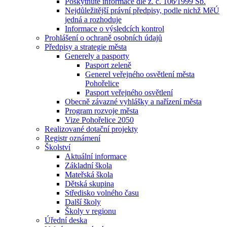
Poskytnuté informace dle z. č. 106⁄1999 Sb.
Nejdůležitější právní předpisy, podle nichž MěÚ
jedná a rozhoduje
Informace o výsledcích kontrol
Prohlášení o ochraně osobních údajů
Předpisy a strategie města
Generely a pasporty
Pasport zeleně
Generel veřejného osvětlení města
Pohořelice
Pasport veřejného osvětlení
Obecně závazné vyhlášky a nařízení města
Program rozvoje města
Vize Pohořelice 2050
Realizované dotační projekty
Registr oznámení
Školství
Aktuální informace
Základní škola
Mateřská škola
Dětská skupina
Středisko volného času
Další školy
Školy v regionu
Úřední deska