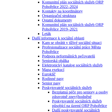
Komunitní plán sociálních služeb ORP
Pohořelice 2022–2024
Kontakty na koordinátory
Organizační struktura
Ostatní dokumenty
Komunitní plán sociálních služeb ORP
Pohořelice 2019–2021
Leták
Další informace k sociální oblasti
Kam se obrátit v tíživé sociální situaci
Profesionalizace sociální práce Města
Pohořelice
Podpora neformálních pečovatelů
Seniorská obálka
Elektronický katalog sociálních služeb
Mapa exekucí
Euroklíč
Rodinné pasy
Senior pasy
Poskytovatelé sociálních služeb
Bezplatná péče pro seniory a osoby
zdravotně znevýhodněné
Poskytovatelé sociálních služeb
působící na území ORP Pohořelice
Další poskytovatelé sociálních