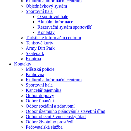
Kulturní a informační centrum
Objednávkový systém
Sportovní hala
O sportovní hale
Aktuální informace
Rezervační systém sportovišť
Kontakty
Turistické informační centrum
Tenisové kurty
Army Dirt Park
Skatepark
Konírna
Kontakty
Městská policie
Knihovna
Kulturní a informační centrum
Sportovní hala
Kancelář tajemníka
Odbor dopravy
Odbor finanční
Odbor sociální a zdravotní
Odbor územního plánování a stavební úřad
Odbor obecní živnostenský úřad
Odbor životního prostředí
Pečovatelská služba