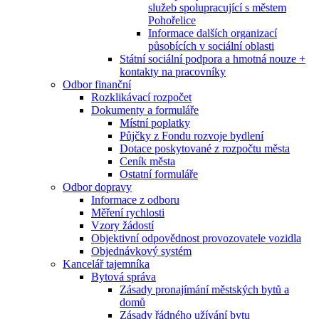
služeb spolupracující s městem
Pohořelice
Informace dalších organizací
působících v sociální oblasti
Státní sociální podpora a hmotná nouze +
kontakty na pracovníky
Odbor finanční
Rozklikávací rozpočet
Dokumenty a formuláře
Místní poplatky
Půjčky z Fondu rozvoje bydlení
Dotace poskytované z rozpočtu města
Ceník města
Ostatní formuláře
Odbor dopravy
Informace z odboru
Měření rychlosti
Vzory žádostí
Objektivní odpovědnost provozovatele vozidla
Objednávkový systém
Kancelář tajemníka
Bytová správa
Zásady pronajímání městských bytů a
domů
Zásady řádného užívání bytu