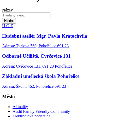
Název
Hledat
H
O
Z
Hudební ateliér Mgr. Pavla Kratochvíla
Adresa: Tyršova 560, Pohořelice 691 23
Odborné Učiliště, Cvrčovice 131
Adresa: Cvrčovice 131, 691 23 Pohořelice
Základní umělecká škola Pohořelice
Adresa: Školní 462, Pohořelice 691 23
Město
Aktuality
Audit Family Friendly Community
Elektronická podatelna