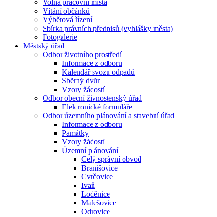
Volná pracovní místa
Vítání občánků
Výběrová řízení
Sbírka právních předpisů (vyhlášky města)
Fotogalerie
Městský úřad
Odbor životního prostředí
Informace z odboru
Kalendář svozu odpadů
Sběrný dvůr
Vzory žádostí
Odbor obecní živnostenský úřad
Elektronické formuláře
Odbor územního plánování a stavební úřad
Informace z odboru
Památky
Vzory žádostí
Územní plánování
Celý správní obvod
Branišovice
Cvrčovice
Ivaň
Loděnice
Malešovice
Odrovice