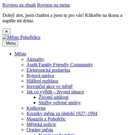
Rovnou na obsah
Rovnou na menu
Dobrý den, jsem chatbot a jsem tu pro vás! Klikněte na ikonu a
napište mi dotaz.
✕
Menu
Město
Aktuality
Audit Family Friendly Community
Elektronická podatelna
Bytová správa
Hlášení rozhlasu
Investiční akce ve městě
Jak co vyřídit – životní situace
Životní události
Služby veřejné správy
Knihovna
Kroniky města za období 1927–1994
Magazín z Pohořelic
Městská policie
Orgány města