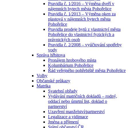
Pravidla č. 1⁄2016 – Výměna dveří v
nájemních bytech města Pohořelice
Pravidla č. 1⁄2013 – Výměna oken za
plastová v nájemních bytech města
Pohořelice
Pravidla prodeje bytů z vlastnictví města
Pohořelice do vlastnictví fyzických a
právnických osob
Pravidla č. 2⁄2008 – vyúčtování spotřeby
vody
Správa hřbitova
Pronájem hrobového místa
Kolumbárium Pohořelice
Řád veřejného pohřebiště města Pohořelice
Volby
Občanské průkazy
Matrika
Svatební obřady
Vydávání matričních dokladů – rodný,
oddací nebo úmrtní list, doklad o
partnerství
Uzavření manželství⁄partnerství
Legalizace a vidimace
Jména a příjmení
Státní občanství ČR