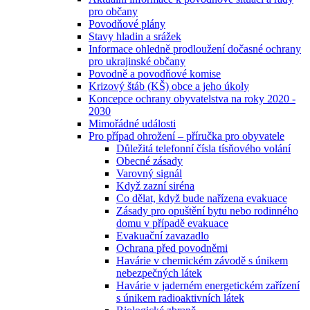
pro občany
Povodňové plány
Stavy hladin a srážek
Informace ohledně prodloužení dočasné ochrany
pro ukrajinské občany
Povodně a povodňové komise
Krizový štáb (KŠ) obce a jeho úkoly
Koncepce ochrany obyvatelstva na roky 2020 -
2030
Mimořádné události
Pro případ ohrožení – příručka pro obyvatele
Důležitá telefonní čísla tísňového volání
Obecné zásady
Varovný signál
Když zazní siréna
Co dělat, když bude nařízena evakuace
Zásady pro opuštění bytu nebo rodinného
domu v případě evakuace
Evakuační zavazadlo
Ochrana před povodněmi
Havárie v chemickém závodě s únikem
nebezpečných látek
Havárie v jaderném energetickém zařízení
s únikem radioaktivních látek