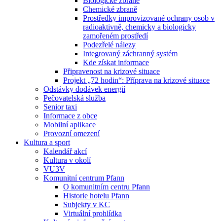
Biologické zbraně
Chemické zbraně
Prostředky improvizované ochrany osob v
radioaktivně, chemicky a biologicky
zamořeném prostředí
Podezřelé nálezy
Integrovaný záchranný systém
Kde získat informace
Připravenost na krizové situace
Projekt „72 hodin“: Příprava na krizové situace
Odstávky dodávek energií
Pečovatelská služba
Senior taxi
Informace z obce
Mobilní aplikace
Provozní omezení
Kultura a sport
Kalendář akcí
Kultura v okolí
VU3V
Komunitní centrum Pfann
O komunitním centru Pfann
Historie hotelu Pfann
Subjekty v KC
Virtuální prohlídka