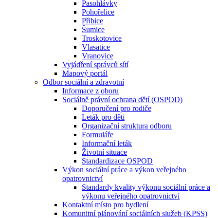
Pasohlávky
Pohořelice
Přibice
Šumice
Troskotovice
Vlasatice
Vranovice
Vyjádření správců sítí
Mapový portál
Odbor sociální a zdravotní
Informace z oboru
Sociálně právní ochrana dětí (OSPOD)
Doporučení pro rodiče
Leták pro děti
Organizační struktura odboru
Formuláře
Informační leták
Životní situace
Standardizace OSPOD
Výkon sociální práce a výkon veřejného
opatrovnictví
Standardy kvality výkonu sociální práce a
výkonu veřejného opatrovnictví
Kontaktní místo pro bydlení
Komunitní plánování sociálních služeb (KPSS)