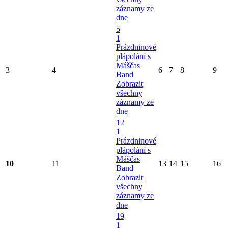
záznamy ze
dne
5
1
Prázdninové
plápolání s
Máščas
3
4
6
7
8
9
Band
Zobrazit
všechny
záznamy ze
dne
12
1
Prázdninové
plápolání s
Máščas
10
11
13
14
15
16
Band
Zobrazit
všechny
záznamy ze
dne
19
1