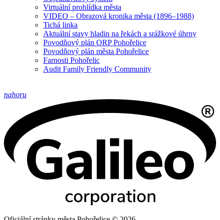
Virtuální prohlídka města
VIDEO – Obrazová kronika města (1896–1988)
Tichá linka
Aktuální stavy hladin na řekách a srážkové úhrny
Povodňový plán ORP Pohořelice
Povodňový plán města Pohořelice
Farnosti Pohořelic
Audit Family Friendly Community
nahoru
Oficiální stránky města Pohořelice © 2026