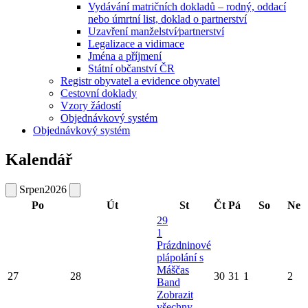
Vydávání matričních dokladů – rodný, oddací
nebo úmrtní list, doklad o partnerství
Uzavření manželství⁄partnerství
Legalizace a vidimace
Jména a příjmení
Státní občanství ČR
Registr obyvatel a evidence obyvatel
Cestovní doklady
Vzory žádostí
Objednávkový systém
Objednávkový systém
Kalendář
Srpen
2026
Po
Út
St
Čt
Pá
So
Ne
29
1
Prázdninové
plápolání s
Máščas
27
28
30
31
1
2
Band
Zobrazit
všechny