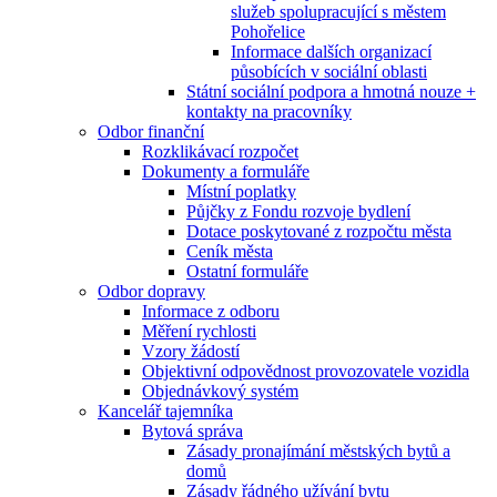
služeb spolupracující s městem
Pohořelice
Informace dalších organizací
působících v sociální oblasti
Státní sociální podpora a hmotná nouze +
kontakty na pracovníky
Odbor finanční
Rozklikávací rozpočet
Dokumenty a formuláře
Místní poplatky
Půjčky z Fondu rozvoje bydlení
Dotace poskytované z rozpočtu města
Ceník města
Ostatní formuláře
Odbor dopravy
Informace z odboru
Měření rychlosti
Vzory žádostí
Objektivní odpovědnost provozovatele vozidla
Objednávkový systém
Kancelář tajemníka
Bytová správa
Zásady pronajímání městských bytů a
domů
Zásady řádného užívání bytu