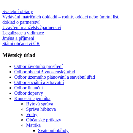
Svatební obřady
Vydávání matričních dokladů – rodný, oddací nebo úmrtní list,
doklad o partnerství
Uzavření manželství⁄partnerství
Legalizace a vidimace
Jména a příjmení
Státní občanství ČR
Městský úřad
Odbor životního prostředí
Odbor obecní živnostenský úřad
Odbor územního plánování a stavební úřad
Odbor sociální a zdravotní
Odbor finanční
Odbor dopravy
Kancelář tajemníka
Bytová správa
Správa hřbitova
Volby
Občanské průkazy
Matrika
Svatební obřady