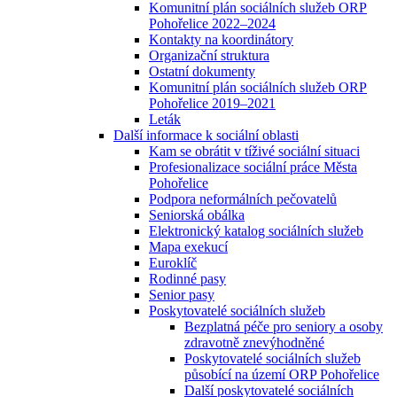
Komunitní plán sociálních služeb ORP
Pohořelice 2022–2024
Kontakty na koordinátory
Organizační struktura
Ostatní dokumenty
Komunitní plán sociálních služeb ORP
Pohořelice 2019–2021
Leták
Další informace k sociální oblasti
Kam se obrátit v tíživé sociální situaci
Profesionalizace sociální práce Města
Pohořelice
Podpora neformálních pečovatelů
Seniorská obálka
Elektronický katalog sociálních služeb
Mapa exekucí
Euroklíč
Rodinné pasy
Senior pasy
Poskytovatelé sociálních služeb
Bezplatná péče pro seniory a osoby
zdravotně znevýhodněné
Poskytovatelé sociálních služeb
působící na území ORP Pohořelice
Další poskytovatelé sociálních