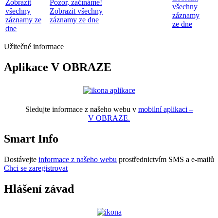
Zobrazit
Pozor, začínáme!
všechny
všechny
Zobrazit všechny
záznamy
záznamy ze
záznamy ze dne
ze dne
dne
Užitečné informace
Aplikace V OBRAZE
Sledujte informace z našeho webu v
mobilní aplikaci –
V OBRAZE.
Smart Info
Dostávejte
informace z našeho webu
prostřednictvím SMS a e-mailů
Chci se zaregistrovat
Hlášení závad