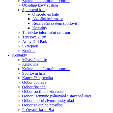
Kulturní a informační centrum
Objednávkový systém
Sportovní hala
O sportovní hale
Aktuální informace
Rezervační systém sportovišť
Kontakty
Turistické informační centrum
Tenisové kurty
Army Dirt Park
Skatepark
Konírna
Kontakty
Městská policie
Knihovna
Kulturní a informační centrum
Sportovní hala
Kancelář tajemníka
Odbor dopravy
Odbor finanční
Odbor sociální a zdravotní
Odbor územního plánování a stavební úřad
Odbor obecní živnostenský úřad
Odbor životního prostředí
Pečovatelská služba