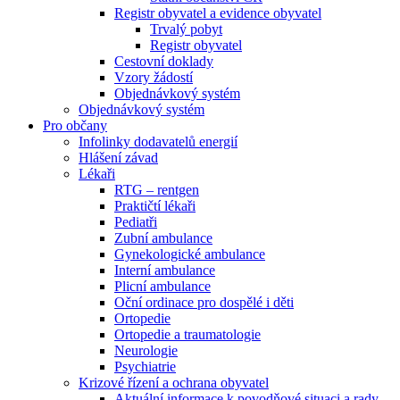
Registr obyvatel a evidence obyvatel
Trvalý pobyt
Registr obyvatel
Cestovní doklady
Vzory žádostí
Objednávkový systém
Objednávkový systém
Pro občany
Infolinky dodavatelů energií
Hlášení závad
Lékaři
RTG – rentgen
Praktičtí lékaři
Pediatři
Zubní ambulance
Gynekologické ambulance
Interní ambulance
Plicní ambulance
Oční ordinace pro dospělé i děti
Ortopedie
Ortopedie a traumatologie
Neurologie
Psychiatrie
Krizové řízení a ochrana obyvatel
Aktuální informace k povodňové situaci a rady