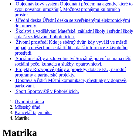
Objednávkový systém
Objednání předem na agendy, které to
svou povahou umožňují. Možnost pronájmu kulturních
prostor.
Úřední deska
Úřední deska se zveřejněnými elektronickými
dokumenty.
Školství a vzdělávání
Mateřské, základní školy i střední školy
a další vzdělávání Pohořelicích.
Životní prostředí
Kde je sběrný dvůr, kdy vyváží ve městě
odpad, co všechno se dá třídit a další informace z životního
prostředí.
Sociální služby a zdravotnictví
Sociálně-právní ochrana dětí,
sociální péče, kuratela a služby, opatrovnictví.
Projekty
Rozvojové plány a projekty, dotace EU, národní
programy a partnerské projekty.
Doprava a řidiči
Místní komunikace, přestupky v dopravě,
parkování.
Sport
Sportoviště v Pohořelicích.
Úvodní stránka
Městský úřad
Kancelář tajemníka
Matrika
Matrika