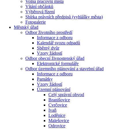
Volná pracovní místa
Vítání občánků
Výběrová řízení
Sbírka právních předpisů (vyhlášky města)
Fotogalerie
Městský úřad
Odbor životního prostředí
Informace z odboru
Kalendář svozu odpadů
Sběrný dvůr
Vzory žádostí
Odbor obecní živnostenský úřad
Elektronické formuláře
Odbor územního plánování a stavební úřad
Informace z odboru
Památky
Vzory žádostí
Územní plánování
Celý správní obvod
Branišovice
Cvrčovice
Ivaň
Loděnice
Malešovice
Odrovice