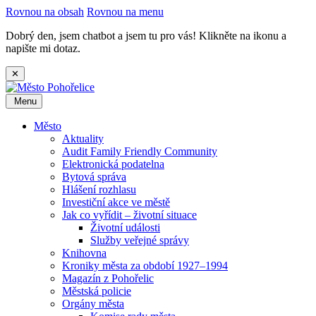
Rovnou na obsah
Rovnou na menu
Dobrý den, jsem chatbot a jsem tu pro vás! Klikněte na ikonu a
napište mi dotaz.
✕
Menu
Město
Aktuality
Audit Family Friendly Community
Elektronická podatelna
Bytová správa
Hlášení rozhlasu
Investiční akce ve městě
Jak co vyřídit – životní situace
Životní události
Služby veřejné správy
Knihovna
Kroniky města za období 1927–1994
Magazín z Pohořelic
Městská policie
Orgány města