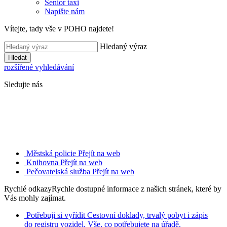
Senior taxi
Napište nám
Vítejte, tady vše v POHO najdete!
Hledaný výraz
Hledat
rozšířené vyhledávání
Sledujte nás
Městská policie
Přejít na web
Knihovna
Přejít na web
Pečovatelská služba
Přejít na web
Rychlé odkazy
Rychle dostupné informace z našich stránek, které by
Vás mohly zajímat.
Potřebuji si vyřídit
Cestovní doklady, trvalý pobyt i zápis
do registru vozidel. Vše, co potřebujete na úřadě.