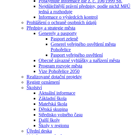
Poskytnuté informace dle z. č. 106⁄1999 Sb.
Nejdůležitější právní předpisy, podle nichž MěÚ
jedná a rozhoduje
Informace o výsledcích kontrol
Prohlášení o ochraně osobních údajů
Předpisy a strategie města
Generely a pasporty
Pasport zeleně
Generel veřejného osvětlení města
Pohořelice
Pasport veřejného osvětlení
Obecně závazné vyhlášky a nařízení města
Program rozvoje města
Vize Pohořelice 2050
Realizované dotační projekty
Registr oznámení
Školství
Aktuální informace
Základní škola
Mateřská škola
Dětská skupina
Středisko volného času
Další školy
Školy v regionu
Úřední deska