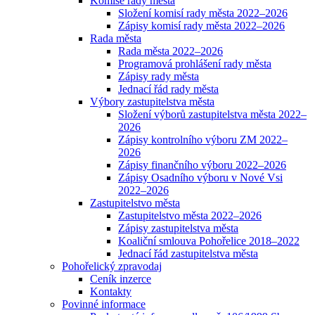
Komise rady města
Složení komisí rady města 2022–2026
Zápisy komisí rady města 2022–2026
Rada města
Rada města 2022–2026
Programová prohlášení rady města
Zápisy rady města
Jednací řád rady města
Výbory zastupitelstva města
Složení výborů zastupitelstva města 2022–
2026
Zápisy kontrolního výboru ZM 2022–
2026
Zápisy finančního výboru 2022–2026
Zápisy Osadního výboru v Nové Vsi
2022–2026
Zastupitelstvo města
Zastupitelstvo města 2022–2026
Zápisy zastupitelstva města
Koaliční smlouva Pohořelice 2018–2022
Jednací řád zastupitelstva města
Pohořelický zpravodaj
Ceník inzerce
Kontakty
Povinné informace