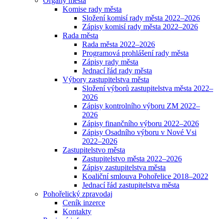
Orgány města
Komise rady města
Složení komisí rady města 2022–2026
Zápisy komisí rady města 2022–2026
Rada města
Rada města 2022–2026
Programová prohlášení rady města
Zápisy rady města
Jednací řád rady města
Výbory zastupitelstva města
Složení výborů zastupitelstva města 2022–
2026
Zápisy kontrolního výboru ZM 2022–
2026
Zápisy finančního výboru 2022–2026
Zápisy Osadního výboru v Nové Vsi
2022–2026
Zastupitelstvo města
Zastupitelstvo města 2022–2026
Zápisy zastupitelstva města
Koaliční smlouva Pohořelice 2018–2022
Jednací řád zastupitelstva města
Pohořelický zpravodaj
Ceník inzerce
Kontakty