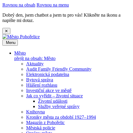
Rovnou na obsah
Rovnou na menu
Dobrý den, jsem chatbot a jsem tu pro vás! Klikněte na ikonu a
napište mi dotaz.
✕
Menu
Město
přejít na obsah: Město
Aktuality
Audit Family Friendly Community
Elektronická podatelna
Bytová správa
Hlášení rozhlasu
Investiční akce ve městě
Jak co vyřídit – životní situace
Životní události
Služby veřejné správy
Knihovna
Kroniky města za období 1927–1994
Magazín z Pohořelic
Městská policie