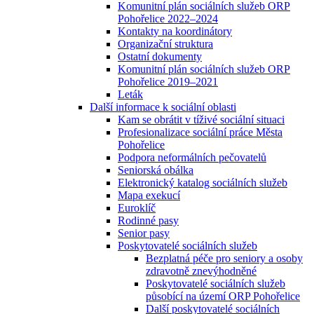
Komunitní plán sociálních služeb ORP
Pohořelice 2022–2024
Kontakty na koordinátory
Organizační struktura
Ostatní dokumenty
Komunitní plán sociálních služeb ORP
Pohořelice 2019–2021
Leták
Další informace k sociální oblasti
Kam se obrátit v tíživé sociální situaci
Profesionalizace sociální práce Města
Pohořelice
Podpora neformálních pečovatelů
Seniorská obálka
Elektronický katalog sociálních služeb
Mapa exekucí
Euroklíč
Rodinné pasy
Senior pasy
Poskytovatelé sociálních služeb
Bezplatná péče pro seniory a osoby
zdravotně znevýhodněné
Poskytovatelé sociálních služeb
působící na území ORP Pohořelice
Další poskytovatelé sociálních