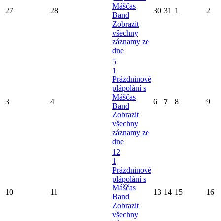
Máščas
27
28
30
31
1
2
Band
Zobrazit
všechny
záznamy ze
dne
5
1
Prázdninové
plápolání s
Máščas
3
4
6
7
8
9
Band
Zobrazit
všechny
záznamy ze
dne
12
1
Prázdninové
plápolání s
Máščas
10
11
13
14
15
16
Band
Zobrazit
všechny