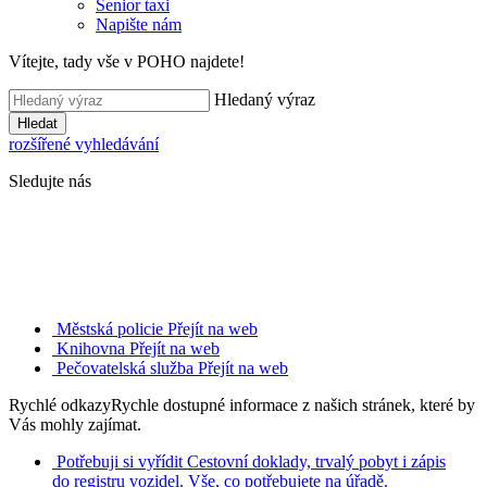
Senior taxi
Napište nám
Vítejte, tady vše v POHO najdete!
Hledaný výraz
Hledat
rozšířené vyhledávání
Sledujte nás
Městská policie
Přejít na web
Knihovna
Přejít na web
Pečovatelská služba
Přejít na web
Rychlé odkazy
Rychle dostupné informace z našich stránek, které by
Vás mohly zajímat.
Potřebuji si vyřídit
Cestovní doklady, trvalý pobyt i zápis
do registru vozidel. Vše, co potřebujete na úřadě.