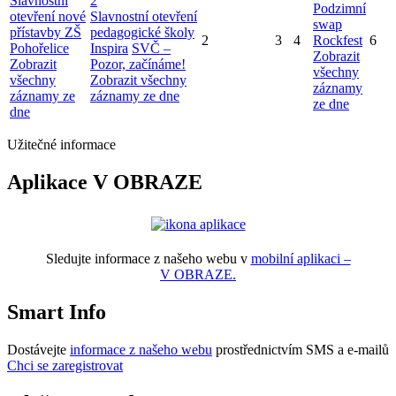
Slavnostní
2
Podzimní
otevření nové
Slavnostní otevření
swap
přístavby ZŠ
pedagogické školy
2
3
4
Rockfest
6
Pohořelice
Inspira
SVČ –
Zobrazit
Zobrazit
Pozor, začínáme!
všechny
všechny
Zobrazit všechny
záznamy
záznamy ze
záznamy ze dne
ze dne
dne
Užitečné informace
Aplikace V OBRAZE
Sledujte informace z našeho webu v
mobilní aplikaci –
V OBRAZE.
Smart Info
Dostávejte
informace z našeho webu
prostřednictvím SMS a e-mailů
Chci se zaregistrovat