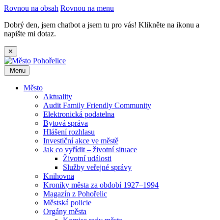
Rovnou na obsah
Rovnou na menu
Dobrý den, jsem chatbot a jsem tu pro vás! Klikněte na ikonu a
napište mi dotaz.
✕
Menu
Město
Aktuality
Audit Family Friendly Community
Elektronická podatelna
Bytová správa
Hlášení rozhlasu
Investiční akce ve městě
Jak co vyřídit – životní situace
Životní události
Služby veřejné správy
Knihovna
Kroniky města za období 1927–1994
Magazín z Pohořelic
Městská policie
Orgány města