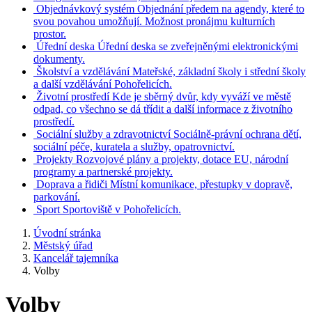
Objednávkový systém
Objednání předem na agendy, které to
svou povahou umožňují. Možnost pronájmu kulturních
prostor.
Úřední deska
Úřední deska se zveřejněnými elektronickými
dokumenty.
Školství a vzdělávání
Mateřské, základní školy i střední školy
a další vzdělávání Pohořelicích.
Životní prostředí
Kde je sběrný dvůr, kdy vyváží ve městě
odpad, co všechno se dá třídit a další informace z životního
prostředí.
Sociální služby a zdravotnictví
Sociálně-právní ochrana dětí,
sociální péče, kuratela a služby, opatrovnictví.
Projekty
Rozvojové plány a projekty, dotace EU, národní
programy a partnerské projekty.
Doprava a řidiči
Místní komunikace, přestupky v dopravě,
parkování.
Sport
Sportoviště v Pohořelicích.
Úvodní stránka
Městský úřad
Kancelář tajemníka
Volby
Volby