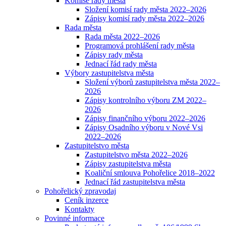
Komise rady města
Složení komisí rady města 2022–2026
Zápisy komisí rady města 2022–2026
Rada města
Rada města 2022–2026
Programová prohlášení rady města
Zápisy rady města
Jednací řád rady města
Výbory zastupitelstva města
Složení výborů zastupitelstva města 2022–
2026
Zápisy kontrolního výboru ZM 2022–
2026
Zápisy finančního výboru 2022–2026
Zápisy Osadního výboru v Nové Vsi
2022–2026
Zastupitelstvo města
Zastupitelstvo města 2022–2026
Zápisy zastupitelstva města
Koaliční smlouva Pohořelice 2018–2022
Jednací řád zastupitelstva města
Pohořelický zpravodaj
Ceník inzerce
Kontakty
Povinné informace