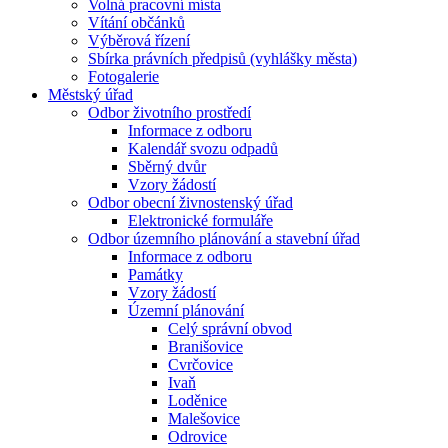
Volná pracovní místa
Vítání občánků
Výběrová řízení
Sbírka právních předpisů (vyhlášky města)
Fotogalerie
Městský úřad
Odbor životního prostředí
Informace z odboru
Kalendář svozu odpadů
Sběrný dvůr
Vzory žádostí
Odbor obecní živnostenský úřad
Elektronické formuláře
Odbor územního plánování a stavební úřad
Informace z odboru
Památky
Vzory žádostí
Územní plánování
Celý správní obvod
Branišovice
Cvrčovice
Ivaň
Loděnice
Malešovice
Odrovice