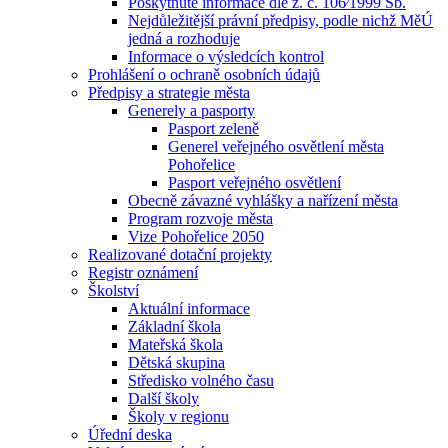
Poskytnuté informace dle z. č. 106⁄1999 Sb.
Nejdůležitější právní předpisy, podle nichž MěÚ
jedná a rozhoduje
Informace o výsledcích kontrol
Prohlášení o ochraně osobních údajů
Předpisy a strategie města
Generely a pasporty
Pasport zeleně
Generel veřejného osvětlení města
Pohořelice
Pasport veřejného osvětlení
Obecně závazné vyhlášky a nařízení města
Program rozvoje města
Vize Pohořelice 2050
Realizované dotační projekty
Registr oznámení
Školství
Aktuální informace
Základní škola
Mateřská škola
Dětská skupina
Středisko volného času
Další školy
Školy v regionu
Úřední deska