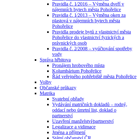
Pravidla č. 1⁄2016 – Výměna dveří v
nájemních bytech města Pohořelice
Pravidla č. 1⁄2013 – Výměna oken za
plastová v nájemních bytech města
Pohořelice
Pravidla prodeje bytů z vlastnictví města
Pohořelice do vlastnictví fyzických a
právnických osob
Pravidla č. 2⁄2008 – vyúčtování spotřeby
vody
Správa hřbitova
Pronájem hrobového místa
Kolumbárium Pohořelice
Řád veřejného pohřebiště města Pohořelice
Volby
Občanské průkazy
Matrika
Svatební obřady
Vydávání matričních dokladů – rodný,
oddací nebo úmrtní list, doklad o
partnerství
Uzavření manželství⁄partnerství
Legalizace a vidimace
Jména a příjmení
Státní občanství ČR