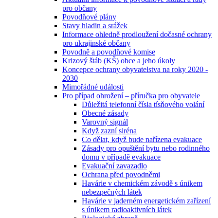
pro občany
Povodňové plány
Stavy hladin a srážek
Informace ohledně prodloužení dočasné ochrany
pro ukrajinské občany
Povodně a povodňové komise
Krizový štáb (KŠ) obce a jeho úkoly
Koncepce ochrany obyvatelstva na roky 2020 -
2030
Mimořádné události
Pro případ ohrožení – příručka pro obyvatele
Důležitá telefonní čísla tísňového volání
Obecné zásady
Varovný signál
Když zazní siréna
Co dělat, když bude nařízena evakuace
Zásady pro opuštění bytu nebo rodinného
domu v případě evakuace
Evakuační zavazadlo
Ochrana před povodněmi
Havárie v chemickém závodě s únikem
nebezpečných látek
Havárie v jaderném energetickém zařízení
s únikem radioaktivních látek