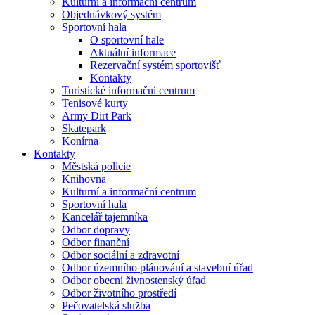
Kulturní a informační centrum
Objednávkový systém
Sportovní hala
O sportovní hale
Aktuální informace
Rezervační systém sportovišť
Kontakty
Turistické informační centrum
Tenisové kurty
Army Dirt Park
Skatepark
Konírna
Kontakty
Městská policie
Knihovna
Kulturní a informační centrum
Sportovní hala
Kancelář tajemníka
Odbor dopravy
Odbor finanční
Odbor sociální a zdravotní
Odbor územního plánování a stavební úřad
Odbor obecní živnostenský úřad
Odbor životního prostředí
Pečovatelská služba