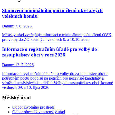
Stanovení minimálního počtu členů okrskových
volebních komisí
Datum:
7. 8. 2026
Městský úřad zveřejňuje informaci o minimálním počtu členů OVK
pro volby do ZO konaných ve dnech 9. a 10.10. 2026
Informace o registračním úřadě pro volby do
zastupitelstev obcí v roce 2026
Datum:
13. 7. 2026
Informace o registračním úřadě pro volby do zastupitelstev obcí a
potřebném počtu podpisů na peticích pro nezávislé kandidáty a
sdružení nezávislých kandidátů Volby do zastupitelstev obcí, konané
ve dnech 09. a 10. října 2026
Městský úřad
Odbor životního prostředí
Odbor obecní živnostenský úřad