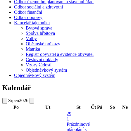
Odbor územního plánování a stavební úřad
Odbor sociální a zdravotní
Odbor finanční
Odbor dopravy
Kancelář tajemníka
Bytová správa
Správa hřbitova
Volby
Občanské průkazy
Matrika
Registr obyvatel a evidence obyvatel
Cestovní doklady
Vzory žádostí
Objednávkový systém
Objednávkový systém
Kalendář
Srpen
2026
Po
Út
St
Čt
Pá
So
Ne
29
1
Prázdninové
plápolání s