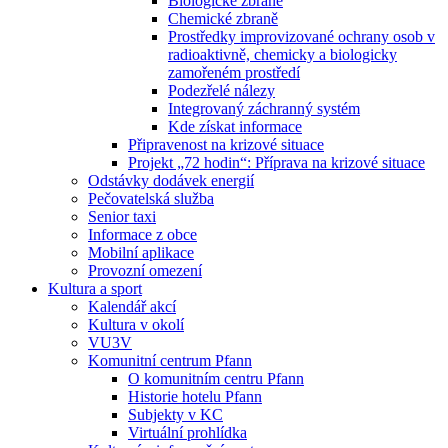
Biologické zbraně
Chemické zbraně
Prostředky improvizované ochrany osob v
radioaktivně, chemicky a biologicky
zamořeném prostředí
Podezřelé nálezy
Integrovaný záchranný systém
Kde získat informace
Připravenost na krizové situace
Projekt „72 hodin“: Příprava na krizové situace
Odstávky dodávek energií
Pečovatelská služba
Senior taxi
Informace z obce
Mobilní aplikace
Provozní omezení
Kultura a sport
Kalendář akcí
Kultura v okolí
VU3V
Komunitní centrum Pfann
O komunitním centru Pfann
Historie hotelu Pfann
Subjekty v KC
Virtuální prohlídka