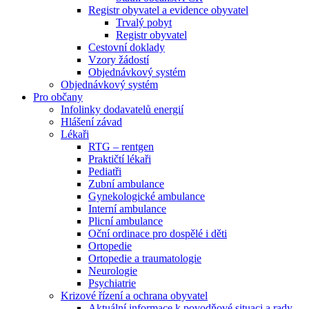
Registr obyvatel a evidence obyvatel
Trvalý pobyt
Registr obyvatel
Cestovní doklady
Vzory žádostí
Objednávkový systém
Objednávkový systém
Pro občany
Infolinky dodavatelů energií
Hlášení závad
Lékaři
RTG – rentgen
Praktičtí lékaři
Pediatři
Zubní ambulance
Gynekologické ambulance
Interní ambulance
Plicní ambulance
Oční ordinace pro dospělé i děti
Ortopedie
Ortopedie a traumatologie
Neurologie
Psychiatrie
Krizové řízení a ochrana obyvatel
Aktuální informace k povodňové situaci a rady