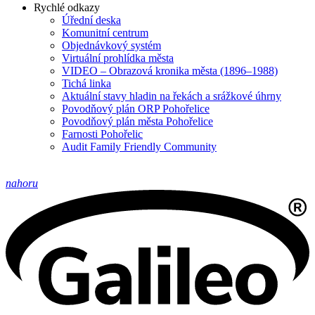
Rychlé odkazy
Úřední deska
Komunitní centrum
Objednávkový systém
Virtuální prohlídka města
VIDEO – Obrazová kronika města (1896–1988)
Tichá linka
Aktuální stavy hladin na řekách a srážkové úhrny
Povodňový plán ORP Pohořelice
Povodňový plán města Pohořelice
Farnosti Pohořelic
Audit Family Friendly Community
nahoru