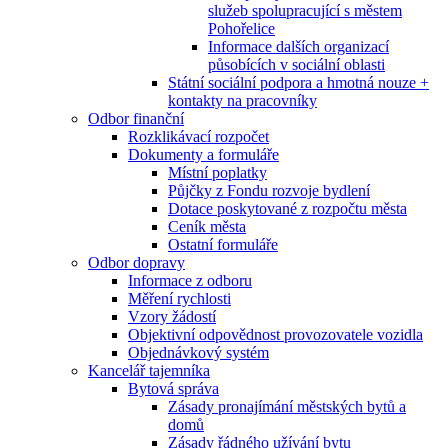
služeb spolupracující s městem
Pohořelice
Informace dalších organizací
působících v sociální oblasti
Státní sociální podpora a hmotná nouze +
kontakty na pracovníky
Odbor finanční
Rozklikávací rozpočet
Dokumenty a formuláře
Místní poplatky
Půjčky z Fondu rozvoje bydlení
Dotace poskytované z rozpočtu města
Ceník města
Ostatní formuláře
Odbor dopravy
Informace z odboru
Měření rychlosti
Vzory žádostí
Objektivní odpovědnost provozovatele vozidla
Objednávkový systém
Kancelář tajemníka
Bytová správa
Zásady pronajímání městských bytů a
domů
Zásady řádného užívání bytu