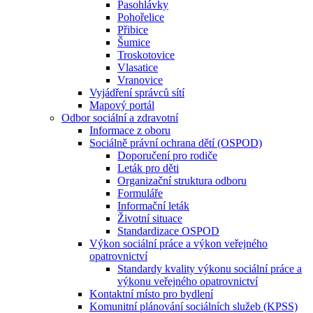
Pasohlávky
Pohořelice
Přibice
Šumice
Troskotovice
Vlasatice
Vranovice
Vyjádření správců sítí
Mapový portál
Odbor sociální a zdravotní
Informace z oboru
Sociálně právní ochrana dětí (OSPOD)
Doporučení pro rodiče
Leták pro děti
Organizační struktura odboru
Formuláře
Informační leták
Životní situace
Standardizace OSPOD
Výkon sociální práce a výkon veřejného
opatrovnictví
Standardy kvality výkonu sociální práce a
výkonu veřejného opatrovnictví
Kontaktní místo pro bydlení
Komunitní plánování sociálních služeb (KPSS)