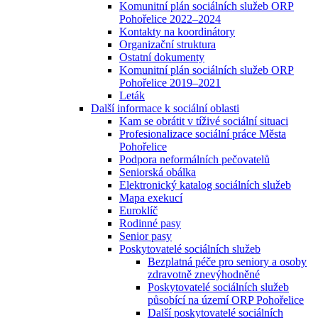
Komunitní plán sociálních služeb ORP
Pohořelice 2022–2024
Kontakty na koordinátory
Organizační struktura
Ostatní dokumenty
Komunitní plán sociálních služeb ORP
Pohořelice 2019–2021
Leták
Další informace k sociální oblasti
Kam se obrátit v tíživé sociální situaci
Profesionalizace sociální práce Města
Pohořelice
Podpora neformálních pečovatelů
Seniorská obálka
Elektronický katalog sociálních služeb
Mapa exekucí
Euroklíč
Rodinné pasy
Senior pasy
Poskytovatelé sociálních služeb
Bezplatná péče pro seniory a osoby
zdravotně znevýhodněné
Poskytovatelé sociálních služeb
působící na území ORP Pohořelice
Další poskytovatelé sociálních