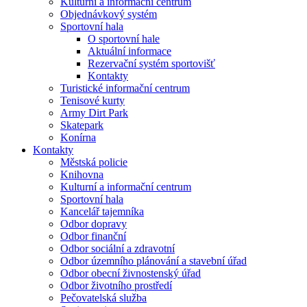
Kulturní a informační centrum
Objednávkový systém
Sportovní hala
O sportovní hale
Aktuální informace
Rezervační systém sportovišť
Kontakty
Turistické informační centrum
Tenisové kurty
Army Dirt Park
Skatepark
Konírna
Kontakty
Městská policie
Knihovna
Kulturní a informační centrum
Sportovní hala
Kancelář tajemníka
Odbor dopravy
Odbor finanční
Odbor sociální a zdravotní
Odbor územního plánování a stavební úřad
Odbor obecní živnostenský úřad
Odbor životního prostředí
Pečovatelská služba