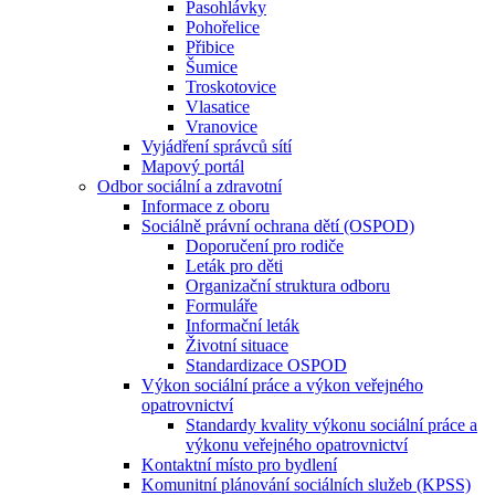
Pasohlávky
Pohořelice
Přibice
Šumice
Troskotovice
Vlasatice
Vranovice
Vyjádření správců sítí
Mapový portál
Odbor sociální a zdravotní
Informace z oboru
Sociálně právní ochrana dětí (OSPOD)
Doporučení pro rodiče
Leták pro děti
Organizační struktura odboru
Formuláře
Informační leták
Životní situace
Standardizace OSPOD
Výkon sociální práce a výkon veřejného
opatrovnictví
Standardy kvality výkonu sociální práce a
výkonu veřejného opatrovnictví
Kontaktní místo pro bydlení
Komunitní plánování sociálních služeb (KPSS)