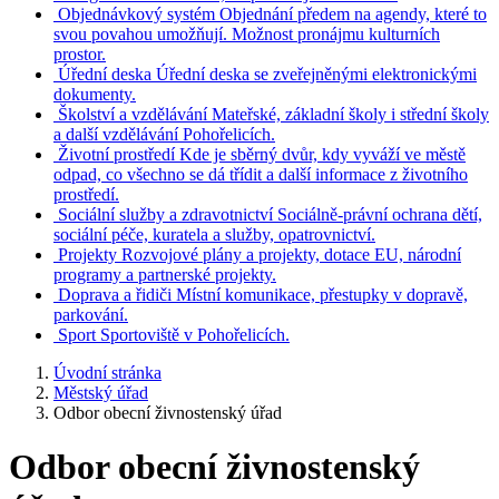
Objednávkový systém
Objednání předem na agendy, které to
svou povahou umožňují. Možnost pronájmu kulturních
prostor.
Úřední deska
Úřední deska se zveřejněnými elektronickými
dokumenty.
Školství a vzdělávání
Mateřské, základní školy i střední školy
a další vzdělávání Pohořelicích.
Životní prostředí
Kde je sběrný dvůr, kdy vyváží ve městě
odpad, co všechno se dá třídit a další informace z životního
prostředí.
Sociální služby a zdravotnictví
Sociálně-právní ochrana dětí,
sociální péče, kuratela a služby, opatrovnictví.
Projekty
Rozvojové plány a projekty, dotace EU, národní
programy a partnerské projekty.
Doprava a řidiči
Místní komunikace, přestupky v dopravě,
parkování.
Sport
Sportoviště v Pohořelicích.
Úvodní stránka
Městský úřad
Odbor obecní živnostenský úřad
Odbor obecní živnostenský