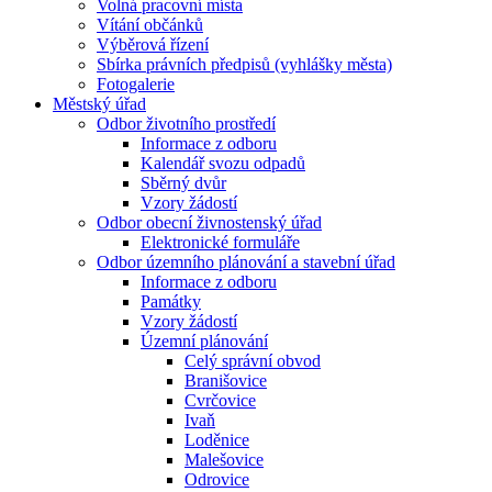
Volná pracovní místa
Vítání občánků
Výběrová řízení
Sbírka právních předpisů (vyhlášky města)
Fotogalerie
Městský úřad
Odbor životního prostředí
Informace z odboru
Kalendář svozu odpadů
Sběrný dvůr
Vzory žádostí
Odbor obecní živnostenský úřad
Elektronické formuláře
Odbor územního plánování a stavební úřad
Informace z odboru
Památky
Vzory žádostí
Územní plánování
Celý správní obvod
Branišovice
Cvrčovice
Ivaň
Loděnice
Malešovice
Odrovice