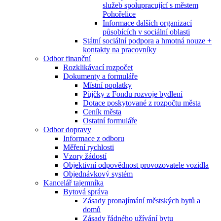
služeb spolupracující s městem
Pohořelice
Informace dalších organizací
působících v sociální oblasti
Státní sociální podpora a hmotná nouze +
kontakty na pracovníky
Odbor finanční
Rozklikávací rozpočet
Dokumenty a formuláře
Místní poplatky
Půjčky z Fondu rozvoje bydlení
Dotace poskytované z rozpočtu města
Ceník města
Ostatní formuláře
Odbor dopravy
Informace z odboru
Měření rychlosti
Vzory žádostí
Objektivní odpovědnost provozovatele vozidla
Objednávkový systém
Kancelář tajemníka
Bytová správa
Zásady pronajímání městských bytů a
domů
Zásady řádného užívání bytu