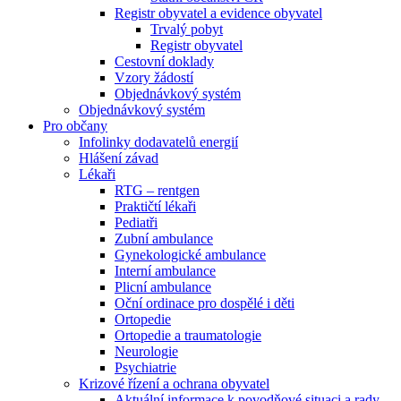
Registr obyvatel a evidence obyvatel
Trvalý pobyt
Registr obyvatel
Cestovní doklady
Vzory žádostí
Objednávkový systém
Objednávkový systém
Pro občany
Infolinky dodavatelů energií
Hlášení závad
Lékaři
RTG – rentgen
Praktičtí lékaři
Pediatři
Zubní ambulance
Gynekologické ambulance
Interní ambulance
Plicní ambulance
Oční ordinace pro dospělé i děti
Ortopedie
Ortopedie a traumatologie
Neurologie
Psychiatrie
Krizové řízení a ochrana obyvatel
Aktuální informace k povodňové situaci a rady