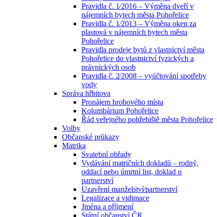
Pravidla č. 1⁄2016 – Výměna dveří v
nájemních bytech města Pohořelice
Pravidla č. 1⁄2013 – Výměna oken za
plastová v nájemních bytech města
Pohořelice
Pravidla prodeje bytů z vlastnictví města
Pohořelice do vlastnictví fyzických a
právnických osob
Pravidla č. 2⁄2008 – vyúčtování spotřeby
vody
Správa hřbitova
Pronájem hrobového místa
Kolumbárium Pohořelice
Řád veřejného pohřebiště města Pohořelice
Volby
Občanské průkazy
Matrika
Svatební obřady
Vydávání matričních dokladů – rodný,
oddací nebo úmrtní list, doklad o
partnerství
Uzavření manželství⁄partnerství
Legalizace a vidimace
Jména a příjmení
Státní občanství ČR