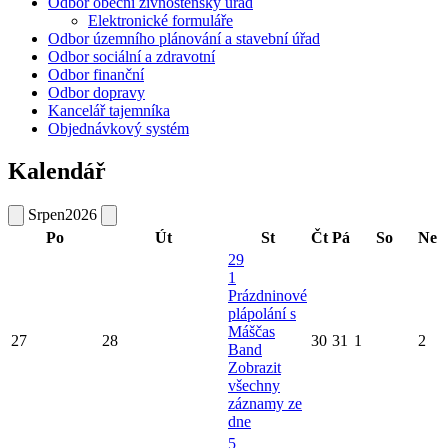
Odbor obecní živnostenský úřad
Elektronické formuláře
Odbor územního plánování a stavební úřad
Odbor sociální a zdravotní
Odbor finanční
Odbor dopravy
Kancelář tajemníka
Objednávkový systém
Kalendář
Srpen
2026
Po
Út
St
Čt
Pá
So
Ne
29
1
Prázdninové
plápolání s
Máščas
27
28
30
31
1
2
Band
Zobrazit
všechny
záznamy ze
dne
5