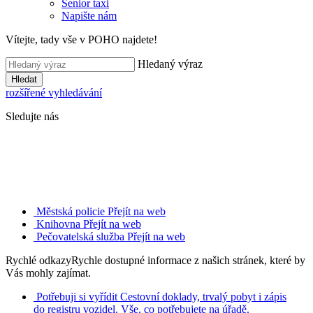
Senior taxi
Napište nám
Vítejte, tady vše v POHO najdete!
Hledaný výraz
Hledat
rozšířené vyhledávání
Sledujte nás
Městská policie
Přejít na web
Knihovna
Přejít na web
Pečovatelská služba
Přejít na web
Rychlé odkazy
Rychle dostupné informace z našich stránek, které by
Vás mohly zajímat.
Potřebuji si vyřídit
Cestovní doklady, trvalý pobyt i zápis
do registru vozidel. Vše, co potřebujete na úřadě.