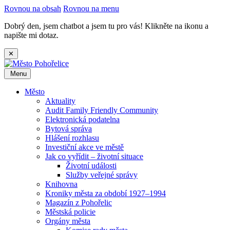
Rovnou na obsah
Rovnou na menu
Dobrý den, jsem chatbot a jsem tu pro vás! Klikněte na ikonu a
napište mi dotaz.
✕
Menu
Město
Aktuality
Audit Family Friendly Community
Elektronická podatelna
Bytová správa
Hlášení rozhlasu
Investiční akce ve městě
Jak co vyřídit – životní situace
Životní události
Služby veřejné správy
Knihovna
Kroniky města za období 1927–1994
Magazín z Pohořelic
Městská policie
Orgány města