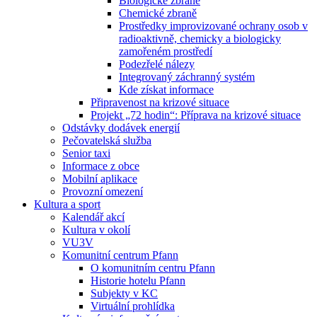
Biologické zbraně
Chemické zbraně
Prostředky improvizované ochrany osob v
radioaktivně, chemicky a biologicky
zamořeném prostředí
Podezřelé nálezy
Integrovaný záchranný systém
Kde získat informace
Připravenost na krizové situace
Projekt „72 hodin“: Příprava na krizové situace
Odstávky dodávek energií
Pečovatelská služba
Senior taxi
Informace z obce
Mobilní aplikace
Provozní omezení
Kultura a sport
Kalendář akcí
Kultura v okolí
VU3V
Komunitní centrum Pfann
O komunitním centru Pfann
Historie hotelu Pfann
Subjekty v KC
Virtuální prohlídka