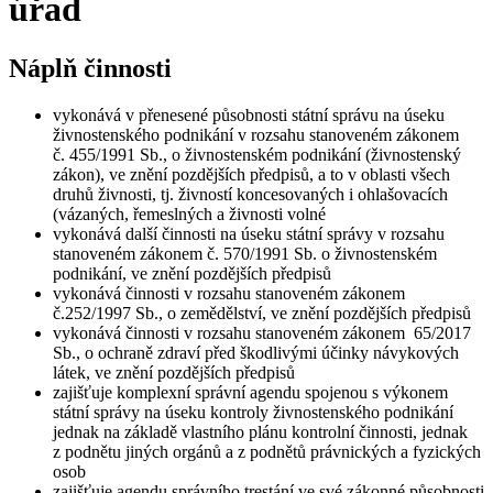
úřad
Náplň činnosti
vykonává v přenesené působnosti státní správu na úseku
živnostenského podnikání v rozsahu stanoveném zákonem
č. 455/1991 Sb., o živnostenském podnikání (živnostenský
zákon), ve znění pozdějších předpisů, a to v oblasti všech
druhů živnosti, tj. živností koncesovaných i ohlašovacích
(vázaných, řemeslných a živnosti volné
vykonává další činnosti na úseku státní správy v rozsahu
stanoveném zákonem č. 570/1991 Sb. o živnostenském
podnikání, ve znění pozdějších předpisů
vykonává činnosti v rozsahu stanoveném zákonem
č.252/1997 Sb., o zemědělství, ve znění pozdějších předpisů
vykonává činnosti v rozsahu stanoveném zákonem 65/2017
Sb., o ochraně zdraví před škodlivými účinky návykových
látek, ve znění pozdějších předpisů
zajišťuje komplexní správní agendu spojenou s výkonem
státní správy na úseku kontroly živnostenského podnikání
jednak na základě vlastního plánu kontrolní činnosti, jednak
z podnětu jiných orgánů a z podnětů právnických a fyzických
osob
zajišťuje agendu správního trestání ve své zákonné působnosti