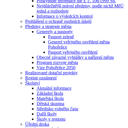
Poskytnuté informace dle z. č. 106⁄1999 Sb.
Nejdůležitější právní předpisy, podle nichž MěÚ
jedná a rozhoduje
Informace o výsledcích kontrol
Prohlášení o ochraně osobních údajů
Předpisy a strategie města
Generely a pasporty
Pasport zeleně
Generel veřejného osvětlení města
Pohořelice
Pasport veřejného osvětlení
Obecně závazné vyhlášky a nařízení města
Program rozvoje města
Vize Pohořelice 2050
Realizované dotační projekty
Registr oznámení
Školství
Aktuální informace
Základní škola
Mateřská škola
Dětská skupina
Středisko volného času
Další školy
Školy v regionu
Úřední deska