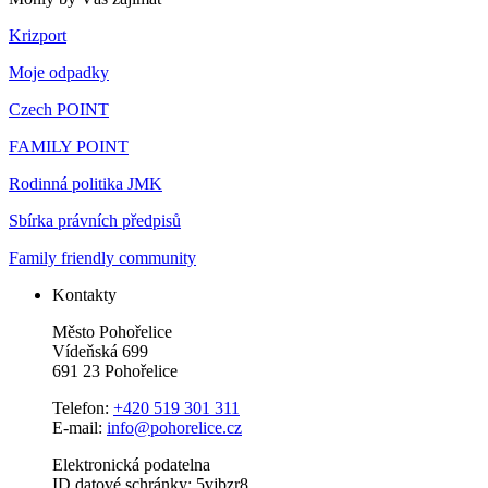
Krizport
Moje odpadky
Czech POINT
FAMILY POINT
Rodinná politika JMK
Sbírka právních předpisů
Family friendly community
Kontakty
Město Pohořelice
Vídeňská 699
691 23 Pohořelice
Telefon:
+420 519 301 311
E-mail:
info@pohorelice.cz
Elektronická podatelna
ID datové schránky: 5vjbzr8