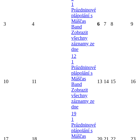
1
Prázdninové
plápolání s
Máščas
3
4
6
7
8
9
Band
Zobrazit
všechny
záznamy ze
dne
12
1
Prázdninové
plápolání s
Máščas
10
11
13
14
15
16
Band
Zobrazit
všechny
záznamy ze
dne
19
1
Prázdninové
plápolání s
Máščas
17
18
20
21
22
23