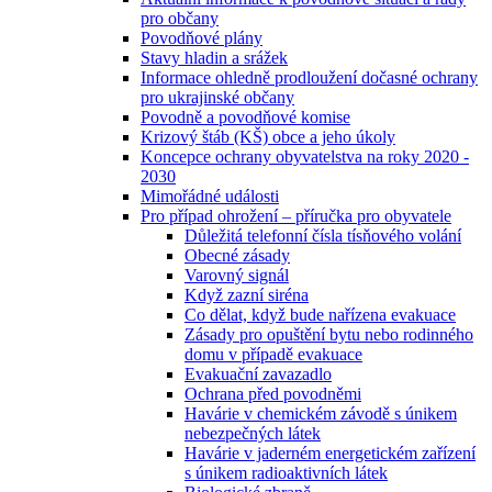
pro občany
Povodňové plány
Stavy hladin a srážek
Informace ohledně prodloužení dočasné ochrany
pro ukrajinské občany
Povodně a povodňové komise
Krizový štáb (KŠ) obce a jeho úkoly
Koncepce ochrany obyvatelstva na roky 2020 -
2030
Mimořádné události
Pro případ ohrožení – příručka pro obyvatele
Důležitá telefonní čísla tísňového volání
Obecné zásady
Varovný signál
Když zazní siréna
Co dělat, když bude nařízena evakuace
Zásady pro opuštění bytu nebo rodinného
domu v případě evakuace
Evakuační zavazadlo
Ochrana před povodněmi
Havárie v chemickém závodě s únikem
nebezpečných látek
Havárie v jaderném energetickém zařízení
s únikem radioaktivních látek