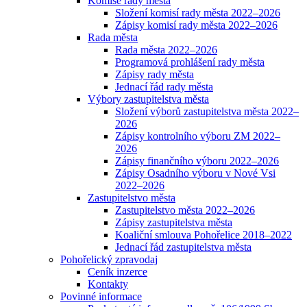
Komise rady města
Složení komisí rady města 2022–2026
Zápisy komisí rady města 2022–2026
Rada města
Rada města 2022–2026
Programová prohlášení rady města
Zápisy rady města
Jednací řád rady města
Výbory zastupitelstva města
Složení výborů zastupitelstva města 2022–
2026
Zápisy kontrolního výboru ZM 2022–
2026
Zápisy finančního výboru 2022–2026
Zápisy Osadního výboru v Nové Vsi
2022–2026
Zastupitelstvo města
Zastupitelstvo města 2022–2026
Zápisy zastupitelstva města
Koaliční smlouva Pohořelice 2018–2022
Jednací řád zastupitelstva města
Pohořelický zpravodaj
Ceník inzerce
Kontakty
Povinné informace