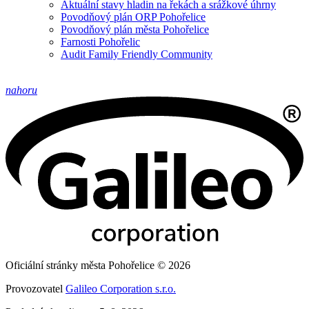
Aktuální stavy hladin na řekách a srážkové úhrny
Povodňový plán ORP Pohořelice
Povodňový plán města Pohořelice
Farnosti Pohořelic
Audit Family Friendly Community
nahoru
Oficiální stránky města Pohořelice © 2026
Provozovatel
Galileo Corporation s.r.o.