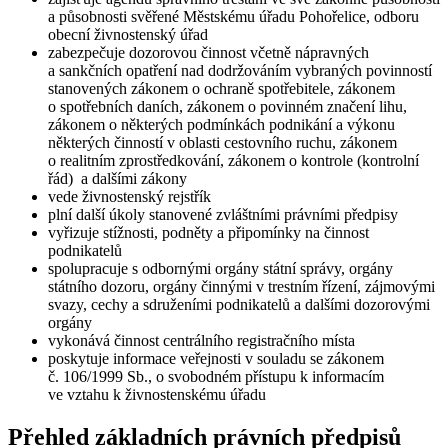
a působnosti svěřené Městskému úřadu Pohořelice, odboru
obecní živnostenský úřad
zabezpečuje dozorovou činnost včetně nápravných
a sankčních opatření nad dodržováním vybraných povinností
stanovených zákonem o ochraně spotřebitele, zákonem
o spotřebních daních, zákonem o povinném značení lihu,
zákonem o některých podmínkách podnikání a výkonu
některých činností v oblasti cestovního ruchu, zákonem
o realitním zprostředkování, zákonem o kontrole (kontrolní
řád) a dalšími zákony
vede živnostenský rejstřík
plní další úkoly stanovené zvláštními právními předpisy
vyřizuje stížnosti, podněty a připomínky na činnost
podnikatelů
spolupracuje s odbornými orgány státní správy, orgány
státního dozoru, orgány činnými v trestním řízení, zájmovými
svazy, cechy a sdruženími podnikatelů a dalšími dozorovými
orgány
vykonává činnost centrálního registračního místa
poskytuje informace veřejnosti v souladu se zákonem
č. 106/1999 Sb., o svobodném přístupu k informacím
ve vztahu k živnostenskému úřadu
Přehled základních právních předpisů