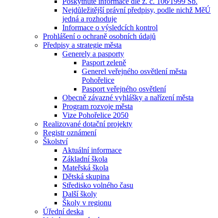
Poskytnuté informace dle z. č. 106⁄1999 Sb.
Nejdůležitější právní předpisy, podle nichž MěÚ
jedná a rozhoduje
Informace o výsledcích kontrol
Prohlášení o ochraně osobních údajů
Předpisy a strategie města
Generely a pasporty
Pasport zeleně
Generel veřejného osvětlení města
Pohořelice
Pasport veřejného osvětlení
Obecně závazné vyhlášky a nařízení města
Program rozvoje města
Vize Pohořelice 2050
Realizované dotační projekty
Registr oznámení
Školství
Aktuální informace
Základní škola
Mateřská škola
Dětská skupina
Středisko volného času
Další školy
Školy v regionu
Úřední deska