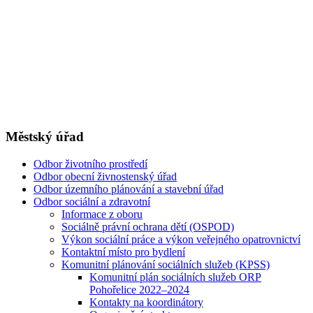
Městský úřad
Odbor životního prostředí
Odbor obecní živnostenský úřad
Odbor územního plánování a stavební úřad
Odbor sociální a zdravotní
Informace z oboru
Sociálně právní ochrana dětí (OSPOD)
Výkon sociální práce a výkon veřejného opatrovnictví
Kontaktní místo pro bydlení
Komunitní plánování sociálních služeb (KPSS)
Komunitní plán sociálních služeb ORP
Pohořelice 2022–2024
Kontakty na koordinátory