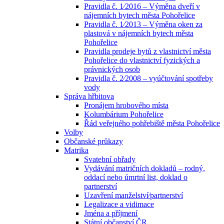
Pravidla č. 1⁄2016 – Výměna dveří v
nájemních bytech města Pohořelice
Pravidla č. 1⁄2013 – Výměna oken za
plastová v nájemních bytech města
Pohořelice
Pravidla prodeje bytů z vlastnictví města
Pohořelice do vlastnictví fyzických a
právnických osob
Pravidla č. 2⁄2008 – vyúčtování spotřeby
vody
Správa hřbitova
Pronájem hrobového místa
Kolumbárium Pohořelice
Řád veřejného pohřebiště města Pohořelice
Volby
Občanské průkazy
Matrika
Svatební obřady
Vydávání matričních dokladů – rodný,
oddací nebo úmrtní list, doklad o
partnerství
Uzavření manželství⁄partnerství
Legalizace a vidimace
Jména a příjmení
Státní občanství ČR