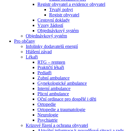
Registr obyvatel a evidence obyvatel
Trvalý pobyt
Registr obyvatel
Cestovní doklady
Vzory žádostí
Objednávkový systém
Objednávkový systém
Pro občany
Infolinky dodavatelů energií
Hlášení závad
Lékaři
RTG – rentgen
Praktičtí lékaři
Pediatři
Zubní ambulance
Gynekologické ambulance
Interní ambulance
Plicní ambulance
Oční ordinace pro dospělé i děti
Ortopedie
Ortopedie a traumatologie
Neurologie
Psychiatrie
Krizové řízení a ochrana obyvatel
Aktuální informace k povodňové situaci a rady