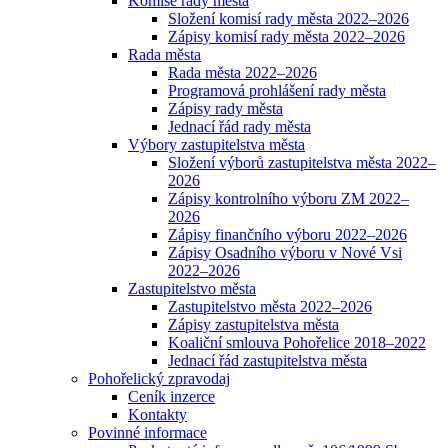
Komise rady města
Složení komisí rady města 2022–2026
Zápisy komisí rady města 2022–2026
Rada města
Rada města 2022–2026
Programová prohlášení rady města
Zápisy rady města
Jednací řád rady města
Výbory zastupitelstva města
Složení výborů zastupitelstva města 2022–
2026
Zápisy kontrolního výboru ZM 2022–
2026
Zápisy finančního výboru 2022–2026
Zápisy Osadního výboru v Nové Vsi
2022–2026
Zastupitelstvo města
Zastupitelstvo města 2022–2026
Zápisy zastupitelstva města
Koaliční smlouva Pohořelice 2018–2022
Jednací řád zastupitelstva města
Pohořelický zpravodaj
Ceník inzerce
Kontakty
Povinné informace