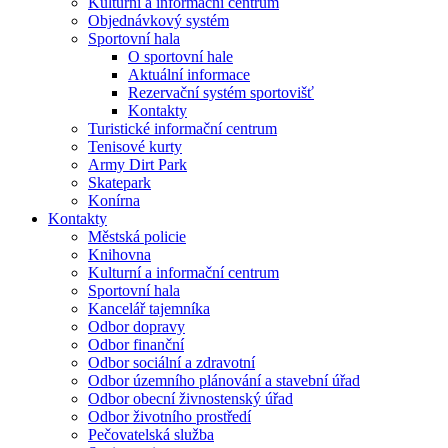
Kulturní a informační centrum
Objednávkový systém
Sportovní hala
O sportovní hale
Aktuální informace
Rezervační systém sportovišť
Kontakty
Turistické informační centrum
Tenisové kurty
Army Dirt Park
Skatepark
Konírna
Kontakty
Městská policie
Knihovna
Kulturní a informační centrum
Sportovní hala
Kancelář tajemníka
Odbor dopravy
Odbor finanční
Odbor sociální a zdravotní
Odbor územního plánování a stavební úřad
Odbor obecní živnostenský úřad
Odbor životního prostředí
Pečovatelská služba