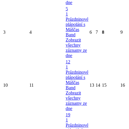
dne
5
1
Prázdninové
plápolání s
Máščas
3
4
6
7
8
9
Band
Zobrazit
všechny
záznamy ze
dne
12
1
Prázdninové
plápolání s
Máščas
10
11
13
14
15
16
Band
Zobrazit
všechny
záznamy ze
dne
19
1
Prázdninové