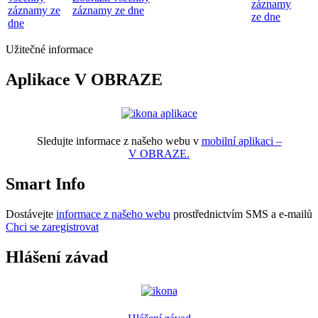
záznamy
záznamy ze
záznamy ze dne
ze dne
dne
Užitečné informace
Aplikace V OBRAZE
Sledujte informace z našeho webu v
mobilní aplikaci –
V OBRAZE.
Smart Info
Dostávejte
informace z našeho webu
prostřednictvím SMS a e-mailů
Chci se zaregistrovat
Hlášení závad