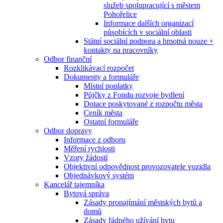
služeb spolupracující s městem
Pohořelice
Informace dalších organizací
působících v sociální oblasti
Státní sociální podpora a hmotná nouze +
kontakty na pracovníky
Odbor finanční
Rozklikávací rozpočet
Dokumenty a formuláře
Místní poplatky
Půjčky z Fondu rozvoje bydlení
Dotace poskytované z rozpočtu města
Ceník města
Ostatní formuláře
Odbor dopravy
Informace z odboru
Měření rychlosti
Vzory žádostí
Objektivní odpovědnost provozovatele vozidla
Objednávkový systém
Kancelář tajemníka
Bytová správa
Zásady pronajímání městských bytů a
domů
Zásady řádného užívání bytu