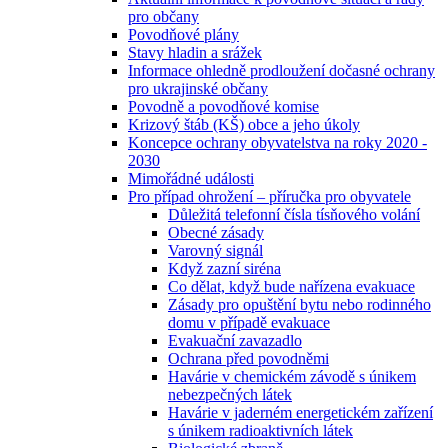
pro občany
Povodňové plány
Stavy hladin a srážek
Informace ohledně prodloužení dočasné ochrany
pro ukrajinské občany
Povodně a povodňové komise
Krizový štáb (KŠ) obce a jeho úkoly
Koncepce ochrany obyvatelstva na roky 2020 -
2030
Mimořádné události
Pro případ ohrožení – příručka pro obyvatele
Důležitá telefonní čísla tísňového volání
Obecné zásady
Varovný signál
Když zazní siréna
Co dělat, když bude nařízena evakuace
Zásady pro opuštění bytu nebo rodinného
domu v případě evakuace
Evakuační zavazadlo
Ochrana před povodněmi
Havárie v chemickém závodě s únikem
nebezpečných látek
Havárie v jaderném energetickém zařízení
s únikem radioaktivních látek