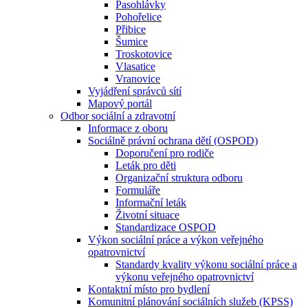
Pasohlávky
Pohořelice
Přibice
Šumice
Troskotovice
Vlasatice
Vranovice
Vyjádření správců sítí
Mapový portál
Odbor sociální a zdravotní
Informace z oboru
Sociálně právní ochrana dětí (OSPOD)
Doporučení pro rodiče
Leták pro děti
Organizační struktura odboru
Formuláře
Informační leták
Životní situace
Standardizace OSPOD
Výkon sociální práce a výkon veřejného
opatrovnictví
Standardy kvality výkonu sociální práce a
výkonu veřejného opatrovnictví
Kontaktní místo pro bydlení
Komunitní plánování sociálních služeb (KPSS)