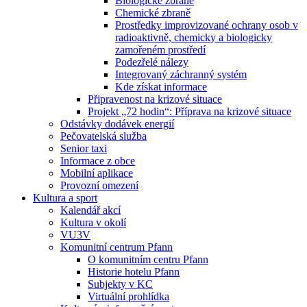
Biologické zbraně
Chemické zbraně
Prostředky improvizované ochrany osob v
radioaktivně, chemicky a biologicky
zamořeném prostředí
Podezřelé nálezy
Integrovaný záchranný systém
Kde získat informace
Připravenost na krizové situace
Projekt „72 hodin“: Příprava na krizové situace
Odstávky dodávek energií
Pečovatelská služba
Senior taxi
Informace z obce
Mobilní aplikace
Provozní omezení
Kultura a sport
Kalendář akcí
Kultura v okolí
VU3V
Komunitní centrum Pfann
O komunitním centru Pfann
Historie hotelu Pfann
Subjekty v KC
Virtuální prohlídka