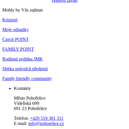
Hlášení závad
Mohly by Vás zajímat
Krizport
Moje odpadky
Czech POINT
FAMILY POINT
Rodinná politika JMK
Sbírka právních předpisů
Family friendly community
Kontakty
Město Pohořelice
Vídeňská 699
691 23 Pohořelice
Telefon:
+420 519 301 311
E-mail:
info@pohorelice.cz