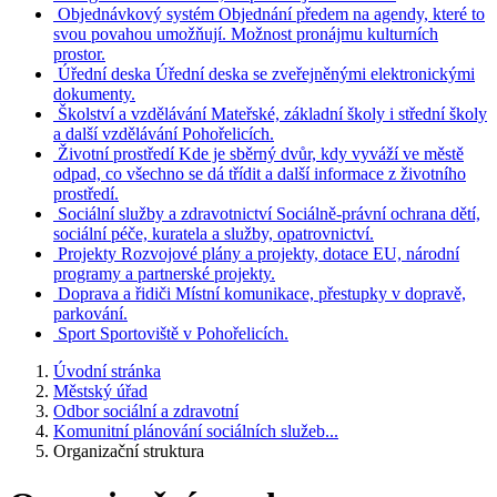
Objednávkový systém
Objednání předem na agendy, které to
svou povahou umožňují. Možnost pronájmu kulturních
prostor.
Úřední deska
Úřední deska se zveřejněnými elektronickými
dokumenty.
Školství a vzdělávání
Mateřské, základní školy i střední školy
a další vzdělávání Pohořelicích.
Životní prostředí
Kde je sběrný dvůr, kdy vyváží ve městě
odpad, co všechno se dá třídit a další informace z životního
prostředí.
Sociální služby a zdravotnictví
Sociálně-právní ochrana dětí,
sociální péče, kuratela a služby, opatrovnictví.
Projekty
Rozvojové plány a projekty, dotace EU, národní
programy a partnerské projekty.
Doprava a řidiči
Místní komunikace, přestupky v dopravě,
parkování.
Sport
Sportoviště v Pohořelicích.
Úvodní stránka
Městský úřad
Odbor sociální a zdravotní
Komunitní plánování sociálních služeb...
Organizační struktura