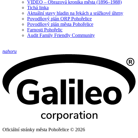
VIDEO – Obrazová kronika města (1896–1988)
Tichá linka
Aktuální stavy hladin na řekách a srážkové úhrny
Povodňový plán ORP Pohořelice
Povodňový plán města Pohořelice
Farnosti Pohořelic
Audit Family Friendly Community
nahoru
Oficiální stránky města Pohořelice © 2026