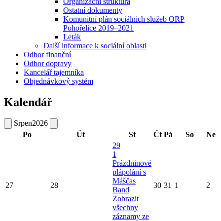
Organizační struktura
Ostatní dokumenty
Komunitní plán sociálních služeb ORP
Pohořelice 2019–2021
Leták
Další informace k sociální oblasti
Odbor finanční
Odbor dopravy
Kancelář tajemníka
Objednávkový systém
Kalendář
Srpen
2026
Po
Út
St
Čt
Pá
So
Ne
29
1
Prázdninové
plápolání s
Máščas
27
28
30
31
1
2
Band
Zobrazit
všechny
záznamy ze