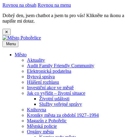
Rovnou na obsah
Rovnou na menu
Dobrý den, jsem chatbot a jsem tu pro vás! Klikněte na ikonu a
napište mi dotaz.
✕
Menu
Město
Aktuality
Audit Family Friendly Community
Elektronická podatelna
Bytová správa
Hlášení rozhlasu
Investiční akce ve městě
Jak co vyřídit – životní situace
Životní události
Služby veřejné správy
Knihovna
Kroniky města za období 1927–1994
Magazín z Pohořelic
Městská policie
Orgány města