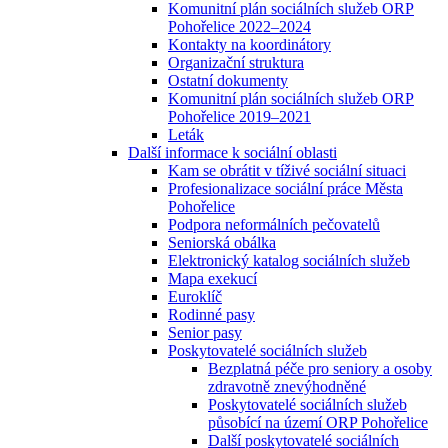
Komunitní plán sociálních služeb ORP
Pohořelice 2022–2024
Kontakty na koordinátory
Organizační struktura
Ostatní dokumenty
Komunitní plán sociálních služeb ORP
Pohořelice 2019–2021
Leták
Další informace k sociální oblasti
Kam se obrátit v tíživé sociální situaci
Profesionalizace sociální práce Města
Pohořelice
Podpora neformálních pečovatelů
Seniorská obálka
Elektronický katalog sociálních služeb
Mapa exekucí
Euroklíč
Rodinné pasy
Senior pasy
Poskytovatelé sociálních služeb
Bezplatná péče pro seniory a osoby
zdravotně znevýhodněné
Poskytovatelé sociálních služeb
působící na území ORP Pohořelice
Další poskytovatelé sociálních