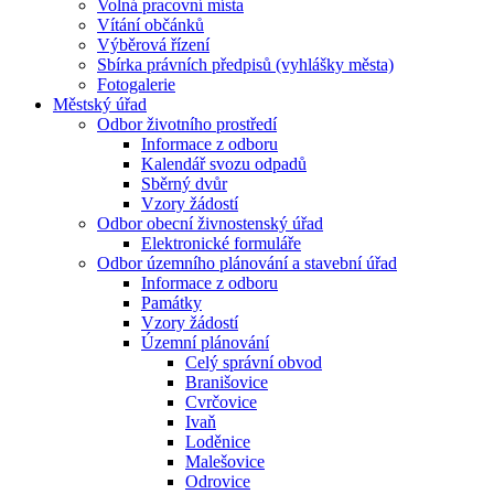
Volná pracovní místa
Vítání občánků
Výběrová řízení
Sbírka právních předpisů (vyhlášky města)
Fotogalerie
Městský úřad
Odbor životního prostředí
Informace z odboru
Kalendář svozu odpadů
Sběrný dvůr
Vzory žádostí
Odbor obecní živnostenský úřad
Elektronické formuláře
Odbor územního plánování a stavební úřad
Informace z odboru
Památky
Vzory žádostí
Územní plánování
Celý správní obvod
Branišovice
Cvrčovice
Ivaň
Loděnice
Malešovice
Odrovice