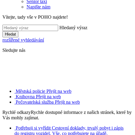
Senior taxi
Napište nám
Vítejte, tady vše v POHO najdete!
Hledaný výraz
Hledat
rozšířené vyhledávání
Sledujte nás
Městská policie
Přejít na web
Knihovna
Přejít na web
Pečovatelská služba
Přejít na web
Rychlé odkazy
Rychle dostupné informace z našich stránek, které by
Vás mohly zajímat.
Potřebuji si vyřídit
Cestovní doklady, trvalý pobyt i zápis
do registru vozidel. Vše, co potřebujete na úřadě.