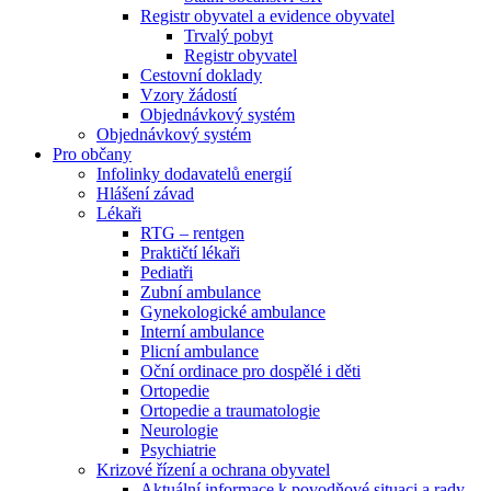
Registr obyvatel a evidence obyvatel
Trvalý pobyt
Registr obyvatel
Cestovní doklady
Vzory žádostí
Objednávkový systém
Objednávkový systém
Pro občany
Infolinky dodavatelů energií
Hlášení závad
Lékaři
RTG – rentgen
Praktičtí lékaři
Pediatři
Zubní ambulance
Gynekologické ambulance
Interní ambulance
Plicní ambulance
Oční ordinace pro dospělé i děti
Ortopedie
Ortopedie a traumatologie
Neurologie
Psychiatrie
Krizové řízení a ochrana obyvatel
Aktuální informace k povodňové situaci a rady