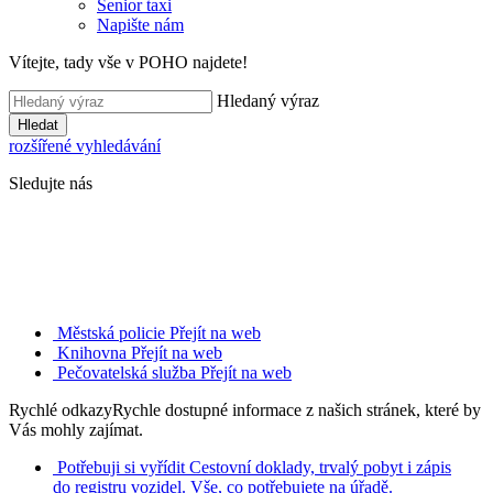
Senior taxi
Napište nám
Vítejte, tady vše v POHO najdete!
Hledaný výraz
Hledat
rozšířené vyhledávání
Sledujte nás
Městská policie
Přejít na web
Knihovna
Přejít na web
Pečovatelská služba
Přejít na web
Rychlé odkazy
Rychle dostupné informace z našich stránek, které by
Vás mohly zajímat.
Potřebuji si vyřídit
Cestovní doklady, trvalý pobyt i zápis
do registru vozidel. Vše, co potřebujete na úřadě.