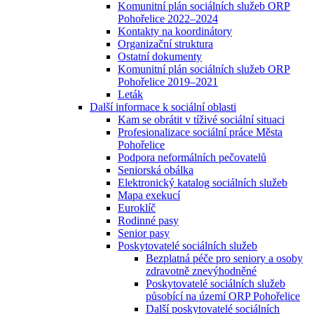
Komunitní plán sociálních služeb ORP
Pohořelice 2022–2024
Kontakty na koordinátory
Organizační struktura
Ostatní dokumenty
Komunitní plán sociálních služeb ORP
Pohořelice 2019–2021
Leták
Další informace k sociální oblasti
Kam se obrátit v tíživé sociální situaci
Profesionalizace sociální práce Města
Pohořelice
Podpora neformálních pečovatelů
Seniorská obálka
Elektronický katalog sociálních služeb
Mapa exekucí
Euroklíč
Rodinné pasy
Senior pasy
Poskytovatelé sociálních služeb
Bezplatná péče pro seniory a osoby
zdravotně znevýhodněné
Poskytovatelé sociálních služeb
působící na území ORP Pohořelice
Další poskytovatelé sociálních