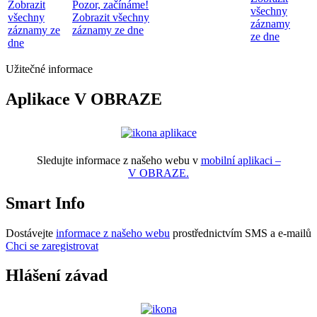
Zobrazit
Pozor, začínáme!
všechny
všechny
Zobrazit všechny
záznamy
záznamy ze
záznamy ze dne
ze dne
dne
Užitečné informace
Aplikace V OBRAZE
Sledujte informace z našeho webu v
mobilní aplikaci –
V OBRAZE.
Smart Info
Dostávejte
informace z našeho webu
prostřednictvím SMS a e-mailů
Chci se zaregistrovat
Hlášení závad