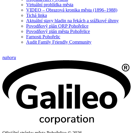
Virtuální prohlídka města
VIDEO – Obrazová kronika města (1896–1988)
Tichá linka
Aktuální stavy hladin na řekách a srážkové úhrny
Povodňový plán ORP Pohořelice
Povodňový plán města Pohořelice
Farnosti Pohořelic
Audit Family Friendly Community
nahoru
Oficiální stránky města Pohořelice © 2026