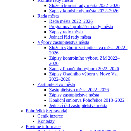
Komise rady města
Složení komisí rady města 2022–2026
Zápisy komisí rady města 2022–2026
Rada města
Rada města 2022–2026
Programová prohlášení rady města
Zápisy rady města
Jednací řád rady města
Výbory zastupitelstva města
Složení výborů zastupitelstva města 2022–
2026
Zápisy kontrolního výboru ZM 2022–
2026
Zápisy finančního výboru 2022–2026
Zápisy Osadního výboru v Nové Vsi
2022–2026
Zastupitelstvo města
Zastupitelstvo města 2022–2026
Zápisy zastupitelstva města
Koaliční smlouva Pohořelice 2018–2022
Jednací řád zastupitelstva města
Pohořelický zpravodaj
Ceník inzerce
Kontakty
Povinné informace