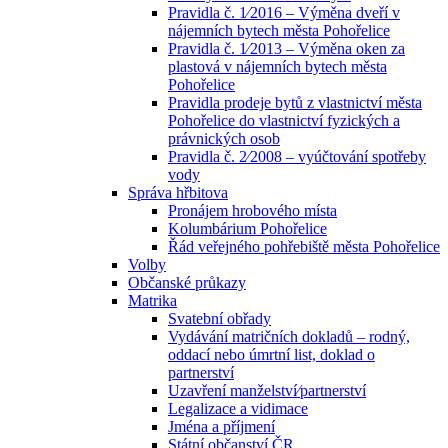
Pravidla č. 1⁄2016 – Výměna dveří v
nájemních bytech města Pohořelice
Pravidla č. 1⁄2013 – Výměna oken za
plastová v nájemních bytech města
Pohořelice
Pravidla prodeje bytů z vlastnictví města
Pohořelice do vlastnictví fyzických a
právnických osob
Pravidla č. 2⁄2008 – vyúčtování spotřeby
vody
Správa hřbitova
Pronájem hrobového místa
Kolumbárium Pohořelice
Řád veřejného pohřebiště města Pohořelice
Volby
Občanské průkazy
Matrika
Svatební obřady
Vydávání matričních dokladů – rodný,
oddací nebo úmrtní list, doklad o
partnerství
Uzavření manželství⁄partnerství
Legalizace a vidimace
Jména a příjmení
Státní občanství ČR