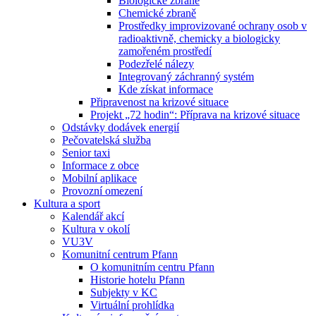
Biologické zbraně
Chemické zbraně
Prostředky improvizované ochrany osob v
radioaktivně, chemicky a biologicky
zamořeném prostředí
Podezřelé nálezy
Integrovaný záchranný systém
Kde získat informace
Připravenost na krizové situace
Projekt „72 hodin“: Příprava na krizové situace
Odstávky dodávek energií
Pečovatelská služba
Senior taxi
Informace z obce
Mobilní aplikace
Provozní omezení
Kultura a sport
Kalendář akcí
Kultura v okolí
VU3V
Komunitní centrum Pfann
O komunitním centru Pfann
Historie hotelu Pfann
Subjekty v KC
Virtuální prohlídka