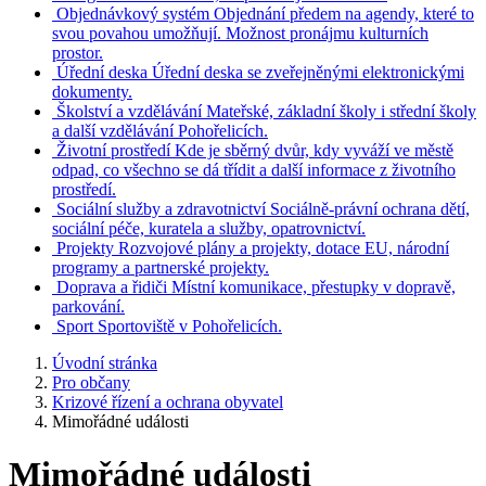
Objednávkový systém
Objednání předem na agendy, které to
svou povahou umožňují. Možnost pronájmu kulturních
prostor.
Úřední deska
Úřední deska se zveřejněnými elektronickými
dokumenty.
Školství a vzdělávání
Mateřské, základní školy i střední školy
a další vzdělávání Pohořelicích.
Životní prostředí
Kde je sběrný dvůr, kdy vyváží ve městě
odpad, co všechno se dá třídit a další informace z životního
prostředí.
Sociální služby a zdravotnictví
Sociálně-právní ochrana dětí,
sociální péče, kuratela a služby, opatrovnictví.
Projekty
Rozvojové plány a projekty, dotace EU, národní
programy a partnerské projekty.
Doprava a řidiči
Místní komunikace, přestupky v dopravě,
parkování.
Sport
Sportoviště v Pohořelicích.
Úvodní stránka
Pro občany
Krizové řízení a ochrana obyvatel
Mimořádné události
Mimořádné události