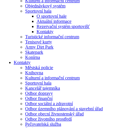
Kulturní a informační centrum
Objednávkový systém
Sportovní hala
O sportovní hale
Aktuální informace
Rezervační systém sportovišť
Kontakty
Turistické informační centrum
Tenisové kurty
Army Dirt Park
Skatepark
Konírna
Kontakty
Městská policie
Knihovna
Kulturní a informační centrum
Sportovní hala
Kancelář tajemníka
Odbor dopravy
Odbor finanční
Odbor sociální a zdravotní
Odbor územního plánování a stavební úřad
Odbor obecní živnostenský úřad
Odbor životního prostředí
Pečovatelská služba