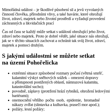
Mimořádná událost – je škodlivé působení sil a jevů vyvolaných
činností člověka, přírodními vlivy, a také havárie, které ohrožují
život, zdraví, majetek nebo životní prostředí a vyžadují provedení
záchranných a likvidačních prací
Čas od času se každý může setkat s událostí ohrožující jeho život,
zdraví nebo majetek. Proto je dobré vědět, jaké situace nás ohrožují,
jak se v těchto situacích zachovat a ochránit tak svůj život, zdraví,
majetek a pomoci druhým.
S jakými událostmi se můžete setkat
na území Pohořelicka
extrémní situace způsobené rozmary počasí (větrná smršť,
kalamitní výskyt sněhových srážek – omezení dopravy
a přístupnosti postižených oblastí, námrazová kalamita,
katastrofální sucho);
povodně, záplavy (protržení hrází rybníků, ohrožení ledovými
bariérami);
onemocnění většího počtu osob, epidemie, hromadné
nákazy zvířat (slintavka a kulhavka, prasečí mor apod.);
požáry, lesní požáry;