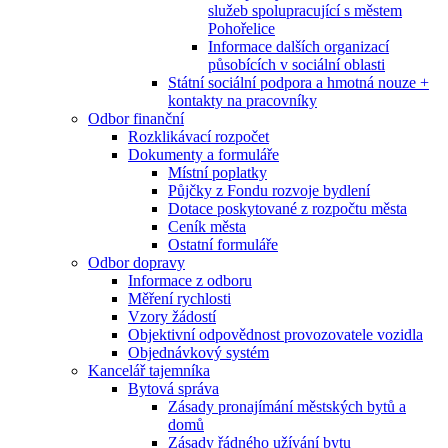
služeb spolupracující s městem
Pohořelice
Informace dalších organizací
působících v sociální oblasti
Státní sociální podpora a hmotná nouze +
kontakty na pracovníky
Odbor finanční
Rozklikávací rozpočet
Dokumenty a formuláře
Místní poplatky
Půjčky z Fondu rozvoje bydlení
Dotace poskytované z rozpočtu města
Ceník města
Ostatní formuláře
Odbor dopravy
Informace z odboru
Měření rychlosti
Vzory žádostí
Objektivní odpovědnost provozovatele vozidla
Objednávkový systém
Kancelář tajemníka
Bytová správa
Zásady pronajímání městských bytů a
domů
Zásady řádného užívání bytu