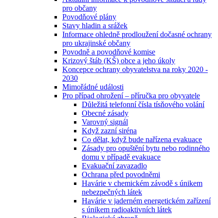
pro občany
Povodňové plány
Stavy hladin a srážek
Informace ohledně prodloužení dočasné ochrany
pro ukrajinské občany
Povodně a povodňové komise
Krizový štáb (KŠ) obce a jeho úkoly
Koncepce ochrany obyvatelstva na roky 2020 -
2030
Mimořádné události
Pro případ ohrožení – příručka pro obyvatele
Důležitá telefonní čísla tísňového volání
Obecné zásady
Varovný signál
Když zazní siréna
Co dělat, když bude nařízena evakuace
Zásady pro opuštění bytu nebo rodinného
domu v případě evakuace
Evakuační zavazadlo
Ochrana před povodněmi
Havárie v chemickém závodě s únikem
nebezpečných látek
Havárie v jaderném energetickém zařízení
s únikem radioaktivních látek