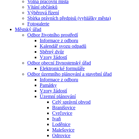
Volná pracovní místa
Vítání občánků
Výběrová řízení
Sbírka právních předpisů (vyhlášky města)
Fotogalerie
Městský úřad
Odbor životního prostředí
Informace z odboru
Kalendář svozu odpadů
Sběrný dvůr
Vzory žádostí
Odbor obecní živnostenský úřad
Elektronické formuláře
Odbor územního plánování a stavební úřad
Informace z odboru
Památky
Vzory žádostí
Územní plánování
Celý správní obvod
Branišovice
Cvrčovice
Ivaň
Loděnice
Malešovice
Odrovice