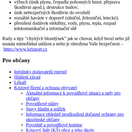
výbuch (únik plynu, čerpadla pohonných hmot, přeprava
škodlivin apod.), destrukce budov;
únik nebezpečných škodlivin do ovzduší
rozsáhlé havárie v dopravě (silniční, železniční, letecké);
přerušení dodávek elektřiny, vody, plynu, tepla, rozpad
telekomunikační a informační sítě
Rady a tipy “chytrých blondýnek” jak se chovat, když hrozí nebo již
nastala mimořádná událost a nebo je ohrožena Vaše bezpečnost –
https://www.krizport.cz
Pro občany
Infolinky dodavatelů energií
Hlášení závad
Lékaři
Krizové řízení a ochrana obyvatel
Aktuální informace k povodňové situaci a rady pro
občany
Povodňové plány
Stavy hladin a srážek
Informace ohledně prodloužení dočasné ochrany pro
ukrajinské občany
Povodně a povodňové komise
Krizový štáb (KŠ) obce a jeho úkoly