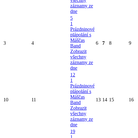
všechny
záznamy ze
dne
5
1
Prázdninové
plápolání s
Máščas
3
4
6
7
8
9
Band
Zobrazit
všechny
záznamy ze
dne
12
1
Prázdninové
plápolání s
Máščas
10
11
13
14
15
16
Band
Zobrazit
všechny
záznamy ze
dne
19
1