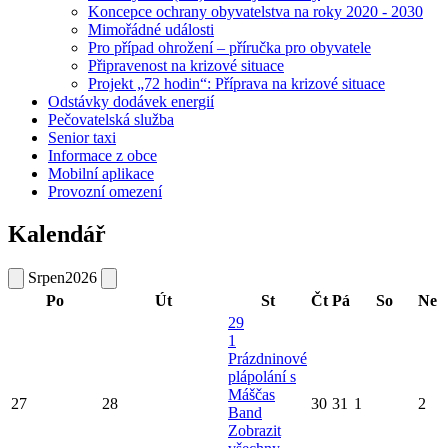
Koncepce ochrany obyvatelstva na roky 2020 - 2030
Mimořádné události
Pro případ ohrožení – příručka pro obyvatele
Připravenost na krizové situace
Projekt „72 hodin“: Příprava na krizové situace
Odstávky dodávek energií
Pečovatelská služba
Senior taxi
Informace z obce
Mobilní aplikace
Provozní omezení
Kalendář
Srpen
2026
Po
Út
St
Čt
Pá
So
Ne
29
1
Prázdninové
plápolání s
Máščas
27
28
30
31
1
2
Band
Zobrazit