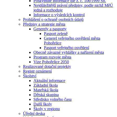
Poskytnuté informace dle z. č. 106⁄1999 Sb.
Nejdůležitější právní předpisy, podle nichž MěÚ
jedná a rozhoduje
Informace o výsledcích kontrol
Prohlášení o ochraně osobních údajů
Předpisy a strategie města
Generely a pasporty
Pasport zeleně
Generel veřejného osvětlení města
Pohořelice
Pasport veřejného osvětlení
Obecně závazné vyhlášky a nařízení města
Program rozvoje města
Vize Pohořelice 2050
Realizované dotační projekty
Registr oznámení
Školství
Aktuální informace
Základní škola
Mateřská škola
Dětská skupina
Středisko volného času
Další školy
Školy v regionu
Úřední deska