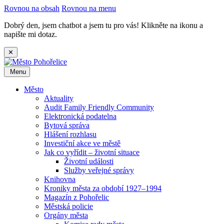
Rovnou na obsah
Rovnou na menu
Dobrý den, jsem chatbot a jsem tu pro vás! Klikněte na ikonu a
napište mi dotaz.
✕
Menu
Město
Aktuality
Audit Family Friendly Community
Elektronická podatelna
Bytová správa
Hlášení rozhlasu
Investiční akce ve městě
Jak co vyřídit – životní situace
Životní události
Služby veřejné správy
Knihovna
Kroniky města za období 1927–1994
Magazín z Pohořelic
Městská policie
Orgány města