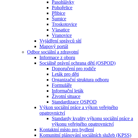
Pasohlávky
Pohořelice
Přibice
Šumice
Troskotovice
Vlasatice
Vranovice
Vyjádření správců sítí
Mapový portál
Odbor sociální a zdravotní
Informace z oboru
Sociálně právní ochrana dětí (OSPOD)
Doporučení pro rodiče
Leták pro děti
Organizační struktura odboru
Formuláře
Informační leták
Životní situace
Standardizace OSPOD
Výkon sociální práce a výkon veřejného
opatrovnictví
Standardy kvality výkonu sociální práce a
výkonu veřejného opatrovnictví
Kontaktní místo pro bydlení
Komunitní plánování sociálních služeb (KPSS)