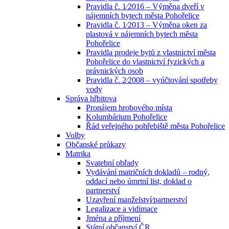
Pravidla č. 1⁄2016 – Výměna dveří v
nájemních bytech města Pohořelice
Pravidla č. 1⁄2013 – Výměna oken za
plastová v nájemních bytech města
Pohořelice
Pravidla prodeje bytů z vlastnictví města
Pohořelice do vlastnictví fyzických a
právnických osob
Pravidla č. 2⁄2008 – vyúčtování spotřeby
vody
Správa hřbitova
Pronájem hrobového místa
Kolumbárium Pohořelice
Řád veřejného pohřebiště města Pohořelice
Volby
Občanské průkazy
Matrika
Svatební obřady
Vydávání matričních dokladů – rodný,
oddací nebo úmrtní list, doklad o
partnerství
Uzavření manželství⁄partnerství
Legalizace a vidimace
Jména a příjmení
Státní občanství ČR