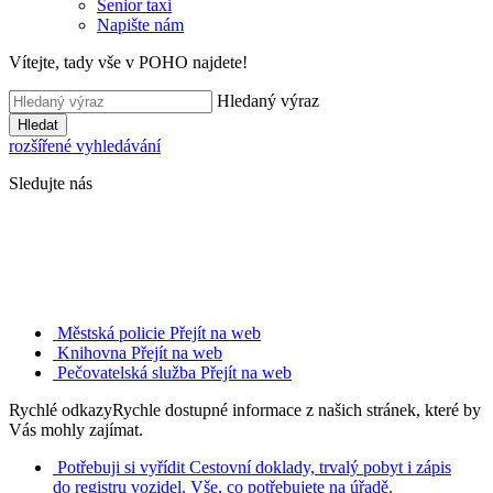
Senior taxi
Napište nám
Vítejte, tady vše v POHO najdete!
Hledaný výraz
Hledat
rozšířené vyhledávání
Sledujte nás
Městská policie
Přejít na web
Knihovna
Přejít na web
Pečovatelská služba
Přejít na web
Rychlé odkazy
Rychle dostupné informace z našich stránek, které by
Vás mohly zajímat.
Potřebuji si vyřídit
Cestovní doklady, trvalý pobyt i zápis
do registru vozidel. Vše, co potřebujete na úřadě.