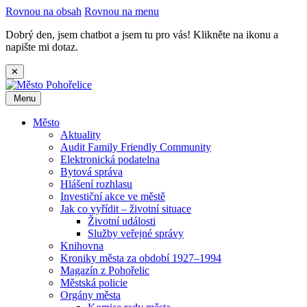
Rovnou na obsah
Rovnou na menu
Dobrý den, jsem chatbot a jsem tu pro vás! Klikněte na ikonu a
napište mi dotaz.
✕
Menu
Město
Aktuality
Audit Family Friendly Community
Elektronická podatelna
Bytová správa
Hlášení rozhlasu
Investiční akce ve městě
Jak co vyřídit – životní situace
Životní události
Služby veřejné správy
Knihovna
Kroniky města za období 1927–1994
Magazín z Pohořelic
Městská policie
Orgány města