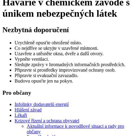
Havárie v chemickém závodě s
únikem nebezpečných látek
Nezbytná doporučení
Urychleně opusťte ohrožené místo.
Co nejdříve se ukryjte v uzavřené místnosti.
Uzavřete a utěsněte okna, dveře a další otvory.
Vypněte ventilaci.
Sledujte zprávy v hromadných informačních prostředcích.
Připravte si prostředky improvizované ochrany osob.
Připravte si evakuační zavazadlo.
Budovu opusťte jen na pokyn.
Pro občany
Infolinky dodavatelů energií
Hlášení závad
Lékaři
Krizové řízení a ochrana obyvatel
Aktuální informace k povodňové situaci a rady pro
občany