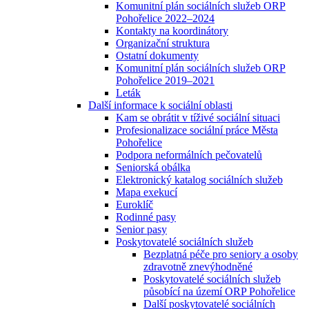
Komunitní plán sociálních služeb ORP
Pohořelice 2022–2024
Kontakty na koordinátory
Organizační struktura
Ostatní dokumenty
Komunitní plán sociálních služeb ORP
Pohořelice 2019–2021
Leták
Další informace k sociální oblasti
Kam se obrátit v tíživé sociální situaci
Profesionalizace sociální práce Města
Pohořelice
Podpora neformálních pečovatelů
Seniorská obálka
Elektronický katalog sociálních služeb
Mapa exekucí
Euroklíč
Rodinné pasy
Senior pasy
Poskytovatelé sociálních služeb
Bezplatná péče pro seniory a osoby
zdravotně znevýhodněné
Poskytovatelé sociálních služeb
působící na území ORP Pohořelice
Další poskytovatelé sociálních