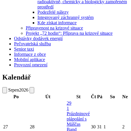
radioaktivně, chemicky a biologicky zamořeném
prostředí
Podezřelé nálezy
Integrovaný záchranný systém
Kde získat informace
Připravenost na krizové situace
Projekt „72 hodin“: Příprava na krizové situace
Odstávky dodávek energií
Pečovatelská služba
Senior taxi
Informace z obce
Mobilní aplikace
Provozní omezení
Kalendář
Srpen
2026
Po
Út
St
Čt
Pá
So
Ne
29
1
Prázdninové
plápolání s
Máščas
27
28
30
31
1
2
Band