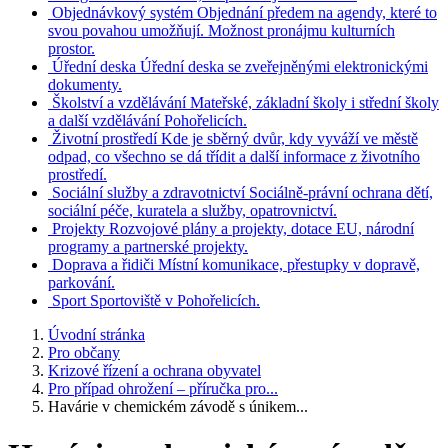
Objednávkový systém
Objednání předem na agendy, které to
svou povahou umožňují. Možnost pronájmu kulturních
prostor.
Úřední deska
Úřední deska se zveřejněnými elektronickými
dokumenty.
Školství a vzdělávání
Mateřské, základní školy i střední školy
a další vzdělávání Pohořelicích.
Životní prostředí
Kde je sběrný dvůr, kdy vyváží ve městě
odpad, co všechno se dá třídit a další informace z životního
prostředí.
Sociální služby a zdravotnictví
Sociálně-právní ochrana dětí,
sociální péče, kuratela a služby, opatrovnictví.
Projekty
Rozvojové plány a projekty, dotace EU, národní
programy a partnerské projekty.
Doprava a řidiči
Místní komunikace, přestupky v dopravě,
parkování.
Sport
Sportoviště v Pohořelicích.
Úvodní stránka
Pro občany
Krizové řízení a ochrana obyvatel
Pro případ ohrožení – příručka pro...
Havárie v chemickém závodě s únikem...