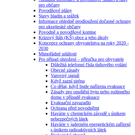
pro občany
Povodňové plány
Stavy hladin a srážek
Informace ohledně prodloužení dočasné ochrany
pro ukrajinské občany
Povodně a povodňové komise
Krizový štáb (KŠ) obce a jeho úkoly
Koncepce ochrany obyvatelstva na roky 2020 -
2030
Mimořádné události
Pro případ ohrožení – příručka pro obyvatele
Důležitá telefonní čísla tísňového volání
Obecné zásady
Varovný signál
Když zazní siréna
Co dělat, když bude nařízena evakuace
Zásady pro opuštění bytu nebo rodinného
domu v případě evakuace
Evakuační zavazadlo
Ochrana před povodněmi
Havárie v chemickém závodě s únikem
nebezpečných látek
Havárie v jaderném energetickém zařízení
s únikem radioaktivních látek