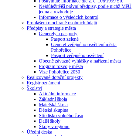
Poskytnuté informace dle z. č. 106⁄1999 Sb.
Nejdůležitější právní předpisy, podle nichž MěÚ
jedná a rozhoduje
Informace o výsledcích kontrol
Prohlášení o ochraně osobních údajů
Předpisy a strategie města
Generely a pasporty
Pasport zeleně
Generel veřejného osvětlení města
Pohořelice
Pasport veřejného osvětlení
Obecně závazné vyhlášky a nařízení města
Program rozvoje města
Vize Pohořelice 2050
Realizované dotační projekty
Registr oznámení
Školství
Aktuální informace
Základní škola
Mateřská škola
Dětská skupina
Středisko volného času
Další školy
Školy v regionu
Úřední deska