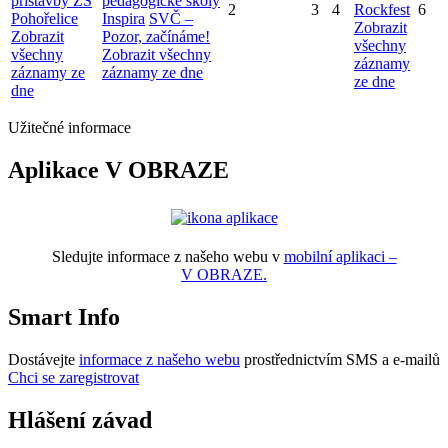
přístavby ZŠ
pedagogické školy
2
3
4
Rockfest
6
Pohořelice
Inspira
SVČ –
Zobrazit
Zobrazit
Pozor, začínáme!
všechny
všechny
Zobrazit všechny
záznamy
záznamy ze
záznamy ze dne
ze dne
dne
Užitečné informace
Aplikace V OBRAZE
Sledujte informace z našeho webu v
mobilní aplikaci –
V OBRAZE.
Smart Info
Dostávejte
informace z našeho webu
prostřednictvím SMS a e-mailů
Chci se zaregistrovat
Hlášení závad