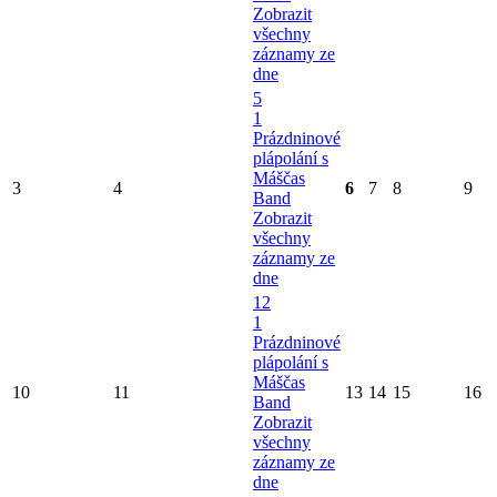
Zobrazit
všechny
záznamy ze
dne
5
1
Prázdninové
plápolání s
Máščas
3
4
6
7
8
9
Band
Zobrazit
všechny
záznamy ze
dne
12
1
Prázdninové
plápolání s
Máščas
10
11
13
14
15
16
Band
Zobrazit
všechny
záznamy ze
dne