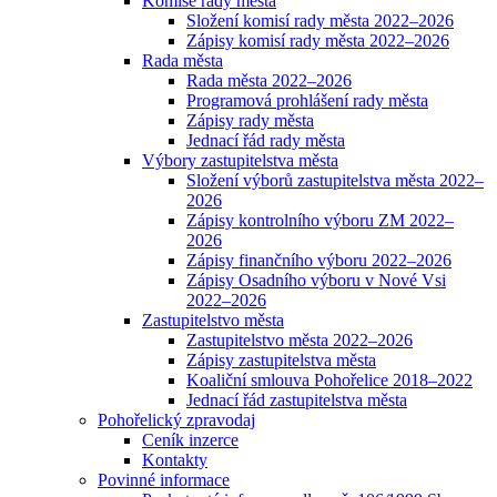
Komise rady města
Složení komisí rady města 2022–2026
Zápisy komisí rady města 2022–2026
Rada města
Rada města 2022–2026
Programová prohlášení rady města
Zápisy rady města
Jednací řád rady města
Výbory zastupitelstva města
Složení výborů zastupitelstva města 2022–
2026
Zápisy kontrolního výboru ZM 2022–
2026
Zápisy finančního výboru 2022–2026
Zápisy Osadního výboru v Nové Vsi
2022–2026
Zastupitelstvo města
Zastupitelstvo města 2022–2026
Zápisy zastupitelstva města
Koaliční smlouva Pohořelice 2018–2022
Jednací řád zastupitelstva města
Pohořelický zpravodaj
Ceník inzerce
Kontakty
Povinné informace