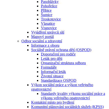
Pasohlávky
Pohořelice
Přibice
Šumice
Troskotovice
Vlasatice
Vranovice
Vyjádření správců sítí
Mapový portál
Odbor sociální a zdravotní
Informace z oboru
Sociálně právní ochrana dětí (OSPOD)
Doporučení pro rodiče
Leták pro děti
Organizační struktura odboru
Formuláře
Informační leták
Životní situace
Standardizace OSPOD
Výkon sociální práce a výkon veřejného
opatrovnictví
Standardy kvality výkonu sociální práce a
výkonu veřejného opatrovnictví
Kontaktní místo pro bydlení
Komunitní plánování sociálních služeb (KPSS)