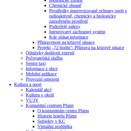
Biologické zbraně
Chemické zbraně
Prostředky improvizované ochrany osob v
radioaktivně, chemicky a biologicky
zamořeném prostředí
Podezřelé nálezy
Integrovaný záchranný systém
Kde získat informace
Připravenost na krizové situace
Projekt „72 hodin“: Příprava na krizové situace
Odstávky dodávek energií
Pečovatelská služba
Senior taxi
Informace z obce
Mobilní aplikace
Provozní omezení
Kultura a sport
Kalendář akcí
Kultura v okolí
VU3V
Komunitní centrum Pfann
O komunitním centru Pfann
Historie hotelu Pfann
Subjekty v KC
Virtuální prohlídka