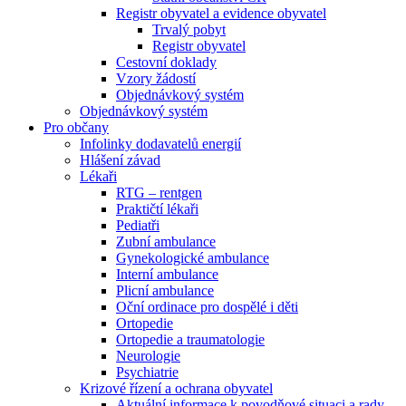
Registr obyvatel a evidence obyvatel
Trvalý pobyt
Registr obyvatel
Cestovní doklady
Vzory žádostí
Objednávkový systém
Objednávkový systém
Pro občany
Infolinky dodavatelů energií
Hlášení závad
Lékaři
RTG – rentgen
Praktičtí lékaři
Pediatři
Zubní ambulance
Gynekologické ambulance
Interní ambulance
Plicní ambulance
Oční ordinace pro dospělé i děti
Ortopedie
Ortopedie a traumatologie
Neurologie
Psychiatrie
Krizové řízení a ochrana obyvatel
Aktuální informace k povodňové situaci a rady