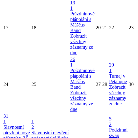
19
1
Prázdninové
plápolání s
Máščas
17
18
20
21
22
23
Band
Zobrazit
všechny
záznamy ze
dne
26
1
29
Prázdninové
1
plápolání s
Turnaj v
Máščas
Petanque
24
25
27
28
30
Band
Zobrazit
Zobrazit
všechny
všechny
záznamy
záznamy ze
ze dne
dne
31
5
1
1
2
Slavnostní
2
Podzimní
otevření nové
Slavnostní otevření
swap