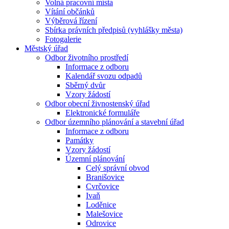
Volná pracovní místa
Vítání občánků
Výběrová řízení
Sbírka právních předpisů (vyhlášky města)
Fotogalerie
Městský úřad
Odbor životního prostředí
Informace z odboru
Kalendář svozu odpadů
Sběrný dvůr
Vzory žádostí
Odbor obecní živnostenský úřad
Elektronické formuláře
Odbor územního plánování a stavební úřad
Informace z odboru
Památky
Vzory žádostí
Územní plánování
Celý správní obvod
Branišovice
Cvrčovice
Ivaň
Loděnice
Malešovice
Odrovice