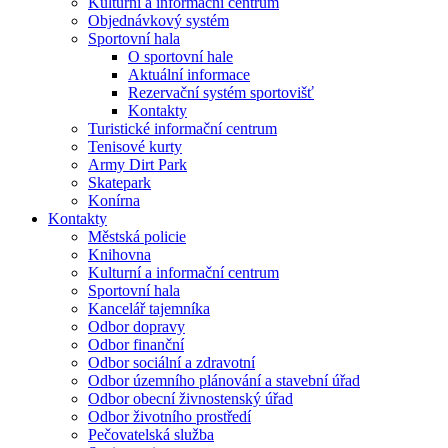
Kulturní a informační centrum
Objednávkový systém
Sportovní hala
O sportovní hale
Aktuální informace
Rezervační systém sportovišť
Kontakty
Turistické informační centrum
Tenisové kurty
Army Dirt Park
Skatepark
Konírna
Kontakty
Městská policie
Knihovna
Kulturní a informační centrum
Sportovní hala
Kancelář tajemníka
Odbor dopravy
Odbor finanční
Odbor sociální a zdravotní
Odbor územního plánování a stavební úřad
Odbor obecní živnostenský úřad
Odbor životního prostředí
Pečovatelská služba