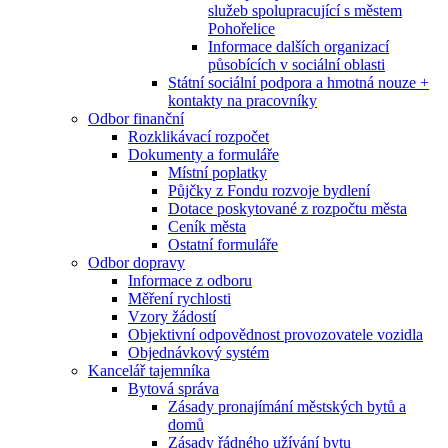
služeb spolupracující s městem
Pohořelice
Informace dalších organizací
působících v sociální oblasti
Státní sociální podpora a hmotná nouze +
kontakty na pracovníky
Odbor finanční
Rozklikávací rozpočet
Dokumenty a formuláře
Místní poplatky
Půjčky z Fondu rozvoje bydlení
Dotace poskytované z rozpočtu města
Ceník města
Ostatní formuláře
Odbor dopravy
Informace z odboru
Měření rychlosti
Vzory žádostí
Objektivní odpovědnost provozovatele vozidla
Objednávkový systém
Kancelář tajemníka
Bytová správa
Zásady pronajímání městských bytů a
domů
Zásady řádného užívání bytu