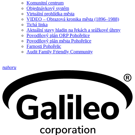
Komunitní centrum
Objednávkový systém
Virtuální prohlídka města
VIDEO – Obrazová kronika města (1896–1988)
Tichá linka
Aktuální stavy hladin na řekách a srážkové úhrny
Povodňový plán ORP Pohořelice
Povodňový plán města Pohořelice
Farnosti Pohořelic
Audit Family Friendly Community
nahoru