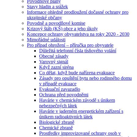
Povodňové plány
Stavy hladin a srážek
Informace ohledně prodloužení dočasné ochrany pro
ukrajinské občany
Povodně a povodňové komise
Krizový štáb (KŠ) obce a jeho úkoly
Koncepce ochrany obyvatelstva na roky 2020 - 2030
Mimořádné události
Pro případ ohrožení – příručka pro obyvatele
Důležitá telefonní čísla tísňového volání
Obecné zásady
Varovný signál
Když zazní siréna
Co dělat, když bude nařízena evakuace
Zásady pro opuštění bytu nebo rodinného domu
v případě evakuace
Evakuační zavazadlo
Ochrana před povodněmi
Havárie v chemickém závodě s únikem
nebezpečných látek
Havárie v jaderném energetickém zařízení s
únikem radioaktivních látek
Biologické zbraně
Chemické zbraně
Prostředky improvizované ochrany osob v