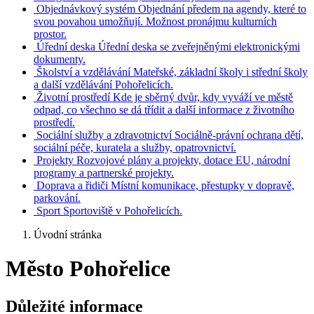
Objednávkový systém
Objednání předem na agendy, které to
svou povahou umožňují. Možnost pronájmu kulturních
prostor.
Úřední deska
Úřední deska se zveřejněnými elektronickými
dokumenty.
Školství a vzdělávání
Mateřské, základní školy i střední školy
a další vzdělávání Pohořelicích.
Životní prostředí
Kde je sběrný dvůr, kdy vyváží ve městě
odpad, co všechno se dá třídit a další informace z životního
prostředí.
Sociální služby a zdravotnictví
Sociálně-právní ochrana dětí,
sociální péče, kuratela a služby, opatrovnictví.
Projekty
Rozvojové plány a projekty, dotace EU, národní
programy a partnerské projekty.
Doprava a řidiči
Místní komunikace, přestupky v dopravě,
parkování.
Sport
Sportoviště v Pohořelicích.
Úvodní stránka
Město Pohořelice
Důležité informace