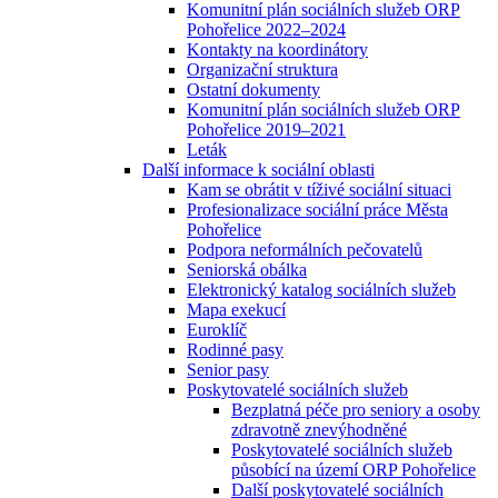
Komunitní plán sociálních služeb ORP
Pohořelice 2022–2024
Kontakty na koordinátory
Organizační struktura
Ostatní dokumenty
Komunitní plán sociálních služeb ORP
Pohořelice 2019–2021
Leták
Další informace k sociální oblasti
Kam se obrátit v tíživé sociální situaci
Profesionalizace sociální práce Města
Pohořelice
Podpora neformálních pečovatelů
Seniorská obálka
Elektronický katalog sociálních služeb
Mapa exekucí
Euroklíč
Rodinné pasy
Senior pasy
Poskytovatelé sociálních služeb
Bezplatná péče pro seniory a osoby
zdravotně znevýhodněné
Poskytovatelé sociálních služeb
působící na území ORP Pohořelice
Další poskytovatelé sociálních