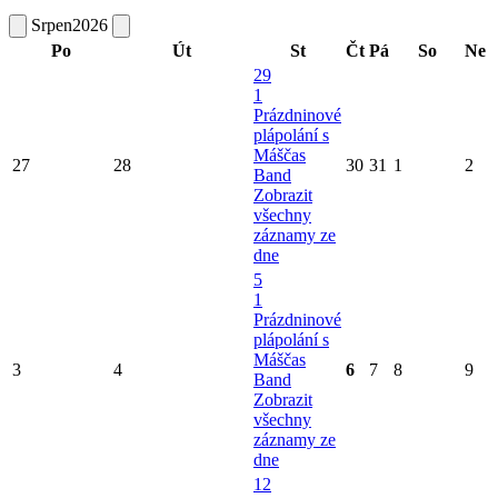
Srpen
2026
Po
Út
St
Čt
Pá
So
Ne
29
1
Prázdninové
plápolání s
Máščas
27
28
30
31
1
2
Band
Zobrazit
všechny
záznamy ze
dne
5
1
Prázdninové
plápolání s
Máščas
3
4
6
7
8
9
Band
Zobrazit
všechny
záznamy ze
dne
12