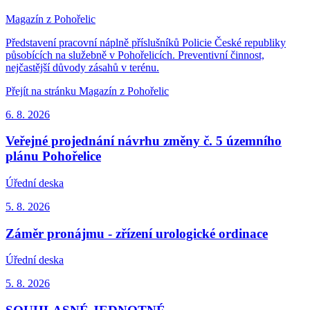
Magazín z Pohořelic
Představení pracovní náplně příslušníků Policie České republiky
působících na služebně v Pohořelicích. Preventivní činnost,
nejčastější důvody zásahů v terénu.
Přejít na stránku Magazín z Pohořelic
6. 8.
2026
Veřejné projednání návrhu změny č. 5 územního
plánu Pohořelice
Úřední deska
5. 8.
2026
Záměr pronájmu - zřízení urologické ordinace
Úřední deska
5. 8.
2026