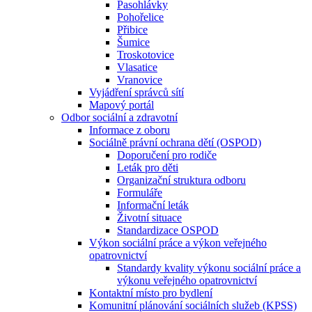
Pasohlávky
Pohořelice
Přibice
Šumice
Troskotovice
Vlasatice
Vranovice
Vyjádření správců sítí
Mapový portál
Odbor sociální a zdravotní
Informace z oboru
Sociálně právní ochrana dětí (OSPOD)
Doporučení pro rodiče
Leták pro děti
Organizační struktura odboru
Formuláře
Informační leták
Životní situace
Standardizace OSPOD
Výkon sociální práce a výkon veřejného
opatrovnictví
Standardy kvality výkonu sociální práce a
výkonu veřejného opatrovnictví
Kontaktní místo pro bydlení
Komunitní plánování sociálních služeb (KPSS)