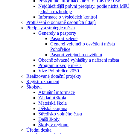
Poskytnuté informace dle z. č. 106⁄1999 Sb.
Nejdůležitější právní předpisy, podle nichž MěÚ
jedná a rozhoduje
Informace o výsledcích kontrol
Prohlášení o ochraně osobních údajů
Předpisy a strategie města
Generely a pasporty
Pasport zeleně
Generel veřejného osvětlení města
Pohořelice
Pasport veřejného osvětlení
Obecně závazné vyhlášky a nařízení města
Program rozvoje města
Vize Pohořelice 2050
Realizované dotační projekty
Registr oznámení
Školství
Aktuální informace
Základní škola
Mateřská škola
Dětská skupina
Středisko volného času
Další školy
Školy v regionu
Úřední deska