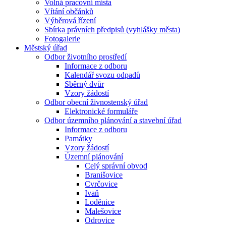
Volná pracovní místa
Vítání občánků
Výběrová řízení
Sbírka právních předpisů (vyhlášky města)
Fotogalerie
Městský úřad
Odbor životního prostředí
Informace z odboru
Kalendář svozu odpadů
Sběrný dvůr
Vzory žádostí
Odbor obecní živnostenský úřad
Elektronické formuláře
Odbor územního plánování a stavební úřad
Informace z odboru
Památky
Vzory žádostí
Územní plánování
Celý správní obvod
Branišovice
Cvrčovice
Ivaň
Loděnice
Malešovice
Odrovice