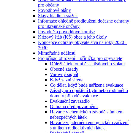
pro občany
Povodňové plány
Stavy hladin a srážek
Informace ohledně prodloužení dočasné ochrany
pro ukrajinské občany
Povodně a povodňové komise
Krizový štáb (KŠ) obce a jeho úkoly
Koncepce ochrany obyvatelstva na roky 2020 -
2030
Mimořádné události
Pro případ ohrožení – příručka pro obyvatele
Důležitá telefonní čísla tísňového volání
Obecné zásady
Varovný signál
Když zazní siréna
Co dělat, když bude nařízena evakuace
Zásady pro opuštění bytu nebo rodinného
domu v případě evakuace
Evakuační zavazadlo
Ochrana před povodněmi
Havárie v chemickém závodě s únikem
nebezpečných látek
Havárie v jaderném energetickém zařízení
s únikem radioaktivních látek