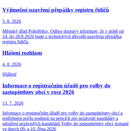
Výjimečné uzavření přepážky registru řidičů
5. 8.
2026
Městský úřad Pohořelice, Odbor dopravy informuje, že v době od
24. do 28.8.2026 bude z technických důvodů uzavřena přepážka
registru řidičů.
Hlášení rozhlasu
4. 8.
2026
Hlášení
Informace o registračním úřadě pro volby do
zastupitelstev obcí v roce 2026
13. 7.
2026
Informace o registračním úřadě pro volby do zastupitelstev obcí a
potřebném počtu podpisů na peticích pro nezávislé kandidáty a
sdružení nezávislých kandidátů Volby do zastupitelstev obcí, konané
ve dnech 09. a 10. října 2026