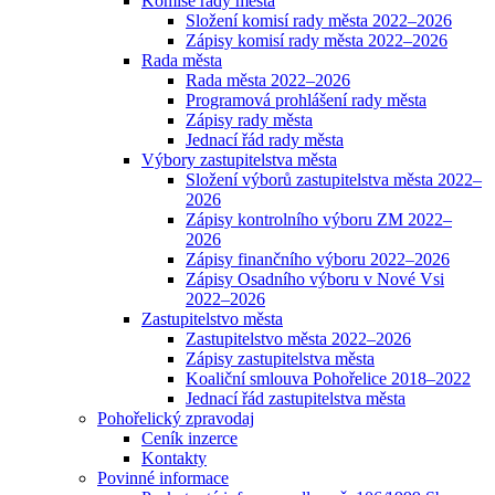
Komise rady města
Složení komisí rady města 2022–2026
Zápisy komisí rady města 2022–2026
Rada města
Rada města 2022–2026
Programová prohlášení rady města
Zápisy rady města
Jednací řád rady města
Výbory zastupitelstva města
Složení výborů zastupitelstva města 2022–
2026
Zápisy kontrolního výboru ZM 2022–
2026
Zápisy finančního výboru 2022–2026
Zápisy Osadního výboru v Nové Vsi
2022–2026
Zastupitelstvo města
Zastupitelstvo města 2022–2026
Zápisy zastupitelstva města
Koaliční smlouva Pohořelice 2018–2022
Jednací řád zastupitelstva města
Pohořelický zpravodaj
Ceník inzerce
Kontakty
Povinné informace