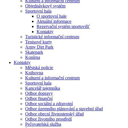
Kulturní a informační centrum
Objednávkový systém
Sportovní hala
O sportovní hale
Aktuální informace
Rezervační systém sportovišť
Kontakty
Turistické informační centrum
Tenisové kurty
Army Dirt Park
Skatepark
Konírna
Kontakty
Městská policie
Knihovna
Kulturní a informační centrum
Sportovní hala
Kancelář tajemníka
Odbor dopravy
Odbor finanční
Odbor sociální a zdravotní
Odbor územního plánování a stavební úřad
Odbor obecní živnostenský úřad
Odbor životního prostředí
Pečovatelská služba