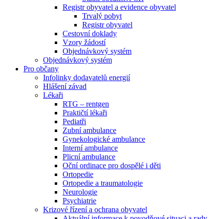
Registr obyvatel a evidence obyvatel
Trvalý pobyt
Registr obyvatel
Cestovní doklady
Vzory žádostí
Objednávkový systém
Objednávkový systém
Pro občany
Infolinky dodavatelů energií
Hlášení závad
Lékaři
RTG – rentgen
Praktičtí lékaři
Pediatři
Zubní ambulance
Gynekologické ambulance
Interní ambulance
Plicní ambulance
Oční ordinace pro dospělé i děti
Ortopedie
Ortopedie a traumatologie
Neurologie
Psychiatrie
Krizové řízení a ochrana obyvatel
Aktuální informace k povodňové situaci a rady