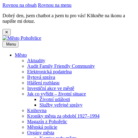
Rovnou na obsah
Rovnou na menu
Dobrý den, jsem chatbot a jsem tu pro vás! Klikněte na ikonu a
napište mi dotaz.
✕
Menu
Město
Aktuality
Audit Family Friendly Community
Elektronická podatelna
Bytová správa
Hlášení rozhlasu
Investiční akce ve městě
Jak co vyřídit – životní situace
Životní události
Služby veřejné správy
Knihovna
Kroniky města za období 1927–1994
Magazín z Pohořelic
Městská policie
Orgány města