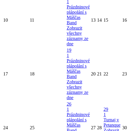
1
Prázdninové
plápolání s
Máščas
10
11
13
14
15
16
Band
Zobrazit
všechny
záznamy ze
dne
19
1
Prázdninové
plápolání s
Máščas
17
18
20
21
22
23
Band
Zobrazit
všechny
záznamy ze
dne
26
1
29
Prázdninové
1
plápolání s
Turnaj v
Máščas
Petanque
24
25
27
28
30
Band
Zobrazit