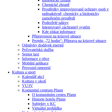
Biologické zbraně
Chemické zbraně
Prostředky improvizované ochrany osob v
radioaktivně, chemicky a biologicky
zamořeném prostředí
Podezřelé nálezy
Integrovaný záchranný systém
Kde získat informace
Připravenost na krizové situace
Projekt „72 hodin“: Příprava na krizové situace
Odstávky dodávek energií
Pečovatelská služba
Senior taxi
Informace z obce
Mobilní aplikace
Provozní omezení
Kultura a sport
Kalendář akcí
Kultura v okolí
VU3V
Komunitní centrum Pfann
O komunitním centru Pfann
Historie hotelu Pfann
Subjekty v KC
Virtuální prohlídka