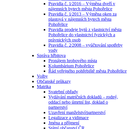
Pravidla č. 1⁄2016 – Výměna dveří v
nájemních bytech města Pohořelice
Pravidla č. 1⁄2013 – Výměna oken za
plastová v nájemních bytech města
Pohořelice
Pravidla prodeje bytů z vlastnictví města
Pohořelice do vlastnictví fyzických a
právnických osob
Pravidla č. 2⁄2008 – vyúčtování spotřeby
vody
Správa hřbitova
Pronájem hrobového místa
Kolumbárium Pohořelice
Řád veřejného pohřebiště města Pohořelice
Volby
Občanské průkazy
Matrika
Svatební obřady
Vydávání matričních dokladů – rodný,
oddací nebo úmrtní list, doklad o
partnerství
Uzavření manželství⁄partnerství
Legalizace a vidimace
Jména a příjmení
Státní občanství ČR