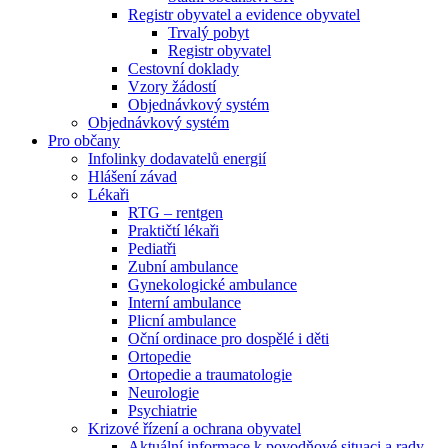
Registr obyvatel a evidence obyvatel
Trvalý pobyt
Registr obyvatel
Cestovní doklady
Vzory žádostí
Objednávkový systém
Objednávkový systém
Pro občany
Infolinky dodavatelů energií
Hlášení závad
Lékaři
RTG – rentgen
Praktičtí lékaři
Pediatři
Zubní ambulance
Gynekologické ambulance
Interní ambulance
Plicní ambulance
Oční ordinace pro dospělé i děti
Ortopedie
Ortopedie a traumatologie
Neurologie
Psychiatrie
Krizové řízení a ochrana obyvatel
Aktuální informace k povodňové situaci a rady