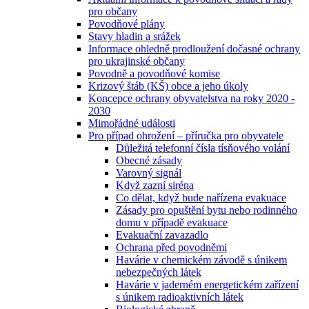
pro občany
Povodňové plány
Stavy hladin a srážek
Informace ohledně prodloužení dočasné ochrany
pro ukrajinské občany
Povodně a povodňové komise
Krizový štáb (KŠ) obce a jeho úkoly
Koncepce ochrany obyvatelstva na roky 2020 -
2030
Mimořádné události
Pro případ ohrožení – příručka pro obyvatele
Důležitá telefonní čísla tísňového volání
Obecné zásady
Varovný signál
Když zazní siréna
Co dělat, když bude nařízena evakuace
Zásady pro opuštění bytu nebo rodinného
domu v případě evakuace
Evakuační zavazadlo
Ochrana před povodněmi
Havárie v chemickém závodě s únikem
nebezpečných látek
Havárie v jaderném energetickém zařízení
s únikem radioaktivních látek