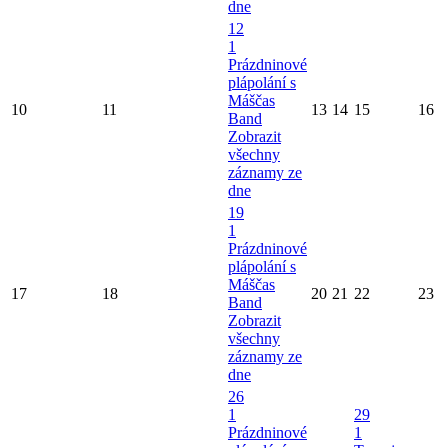
dne
12
1
Prázdninové
plápolání s
Máščas
10
11
13
14
15
16
Band
Zobrazit
všechny
záznamy ze
dne
19
1
Prázdninové
plápolání s
Máščas
17
18
20
21
22
23
Band
Zobrazit
všechny
záznamy ze
dne
26
1
29
Prázdninové
1