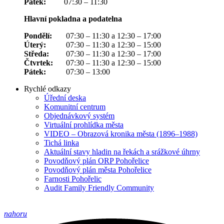
Pátek:
07:30 – 11:30
Hlavní pokladna a podatelna
Pondělí:
07:30 – 11:30 a 12:30 – 17:00
Úterý:
07:30 – 11:30 a 12:30 – 15:00
Středa:
07:30 – 11:30 a 12:30 – 17:00
Čtvrtek:
07:30 – 11:30 a 12:30 – 15:00
Pátek:
07:30 – 13:00
Rychlé odkazy
Úřední deska
Komunitní centrum
Objednávkový systém
Virtuální prohlídka města
VIDEO – Obrazová kronika města (1896–1988)
Tichá linka
Aktuální stavy hladin na řekách a srážkové úhrny
Povodňový plán ORP Pohořelice
Povodňový plán města Pohořelice
Farnosti Pohořelic
Audit Family Friendly Community
nahoru