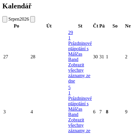
Kalendář
Srpen
2026
Po
Út
St
Čt
Pá
So
Ne
29
1
Prázdninové
plápolání s
Máščas
27
28
30
31
1
2
Band
Zobrazit
všechny
záznamy ze
dne
5
1
Prázdninové
plápolání s
Máščas
3
4
6
7
8
9
Band
Zobrazit
všechny
záznamy ze