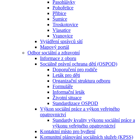
Pasohlávky
Pohořelice
Přibice
Šumice
Troskotovice
Vlasatice
Vranovice
Vyjádření správců sítí
Mapový portál
Odbor sociální a zdravotní
Informace z oboru
Sociálně právní ochrana dětí (OSPOD)
Doporučení pro rodiče
Leták pro děti
Organizační struktura odboru
Formuláře
Informační leták
Životní situace
Standardizace OSPOD
Výkon sociální práce a výkon veřejného
opatrovnictví
Standardy kvality výkonu sociální práce a
výkonu veřejného opatrovnictví
Kontaktní místo pro bydlení
Komunitní plánování sociálních služeb (KPSS)