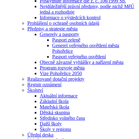
Poskytnuté informace dle z. č. 106⁄1999 Sb.
Nejdůležitější právní předpisy, podle nichž MěÚ
jedná a rozhoduje
Informace o výsledcích kontrol
Prohlášení o ochraně osobních údajů
Předpisy a strategie města
Generely a pasporty
Pasport zeleně
Generel veřejného osvětlení města
Pohořelice
Pasport veřejného osvětlení
Obecně závazné vyhlášky a nařízení města
Program rozvoje města
Vize Pohořelice 2050
Realizované dotační projekty
Registr oznámení
Školství
Aktuální informace
Základní škola
Mateřská škola
Dětská skupina
Středisko volného času
Další školy
Školy v regionu
Úřední deska