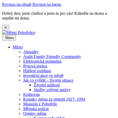
Rovnou na obsah
Rovnou na menu
Dobrý den, jsem chatbot a jsem tu pro vás! Klikněte na ikonu a
napište mi dotaz.
✕
Menu
Město
Aktuality
Audit Family Friendly Community
Elektronická podatelna
Bytová správa
Hlášení rozhlasu
Investiční akce ve městě
Jak co vyřídit – životní situace
Životní události
Služby veřejné správy
Knihovna
Kroniky města za období 1927–1994
Magazín z Pohořelic
Městská policie
Orgány města