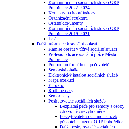
Komunitní plán sociálních služeb ORP
Pohořelice 2022–2024
Kontakty na koordinátory
Organizační struktura
Ostatní dokumenty
Komunitní plán sociálních služeb ORP
Pohořelice 2019–2021
Leták
Další informace k sociální oblasti
Kam se obrátit v tíživé sociální situaci
Profesionalizace sociální práce Města
Pohořelice
Podpora neformálních pečovatelů
Seniorská obálka
Elektronický katalog sociálních služeb
Mapa exekucí
Euroklíč
Rodinné pasy
Senior pasy
Poskytovatelé sociálních služeb
Bezplatná péče pro seniory a osoby
zdravotně znevýhodněné
Poskytovatelé sociálních služeb
působící na území ORP Pohořelice
Další poskytovatelé sociálních