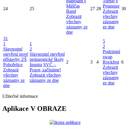
plápolání s
Turnaj v
Máščas
Petanque
24
25
27
28
30
Band
Zobrazit
Zobrazit
všechny
všechny
záznamy
záznamy ze
ze dne
dne
31
5
1
1
2
Slavnostní
2
Podzimní
otevření nové
Slavnostní otevření
swap
přístavby ZŠ
pedagogické školy
2
3
4
Rockfest
6
Pohořelice
Inspira
SVČ –
Zobrazit
Zobrazit
Pozor, začínáme!
všechny
všechny
Zobrazit všechny
záznamy
záznamy ze
záznamy ze dne
ze dne
dne
Užitečné informace
Aplikace V OBRAZE