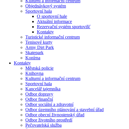
Kulturní a informační centrum
Objednávkový systém
Sportovní hala
O sportovní hale
Aktuální informace
Rezervační systém sportovišť
Kontakty
Turistické informační centrum
Tenisové kurty
Army Dirt Park
Skatepark
Konírna
Kontakty
Městská policie
Knihovna
Kulturní a informační centrum
Sportovní hala
Kancelář tajemníka
Odbor dopravy
Odbor finanční
Odbor sociální a zdravotní
Odbor územního plánování a stavební úřad
Odbor obecní živnostenský úřad
Odbor životního prostředí
Pečovatelská služba