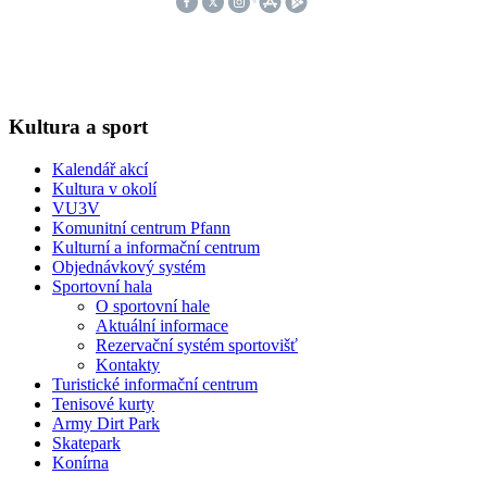
Kultura a sport
Kalendář akcí
Kultura v okolí
VU3V
Komunitní centrum Pfann
Kulturní a informační centrum
Objednávkový systém
Sportovní hala
O sportovní hale
Aktuální informace
Rezervační systém sportovišť
Kontakty
Turistické informační centrum
Tenisové kurty
Army Dirt Park
Skatepark
Konírna