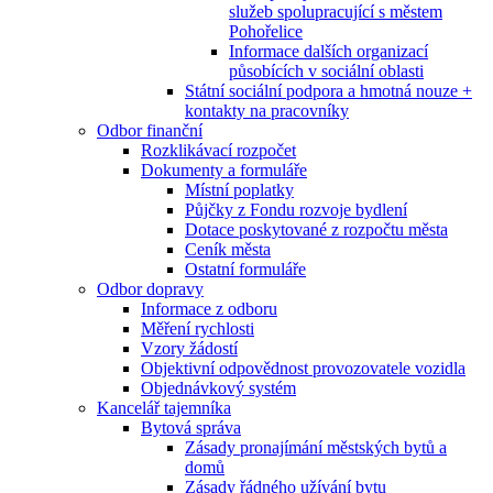
služeb spolupracující s městem
Pohořelice
Informace dalších organizací
působících v sociální oblasti
Státní sociální podpora a hmotná nouze +
kontakty na pracovníky
Odbor finanční
Rozklikávací rozpočet
Dokumenty a formuláře
Místní poplatky
Půjčky z Fondu rozvoje bydlení
Dotace poskytované z rozpočtu města
Ceník města
Ostatní formuláře
Odbor dopravy
Informace z odboru
Měření rychlosti
Vzory žádostí
Objektivní odpovědnost provozovatele vozidla
Objednávkový systém
Kancelář tajemníka
Bytová správa
Zásady pronajímání městských bytů a
domů
Zásady řádného užívání bytu