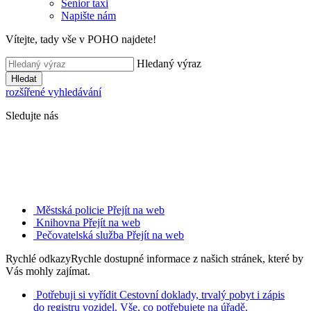
Senior taxi
Napište nám
Vítejte, tady vše v POHO najdete!
Hledaný výraz
Hledat
rozšířené vyhledávání
Sledujte nás
Městská policie
Přejít na web
Knihovna
Přejít na web
Pečovatelská služba
Přejít na web
Rychlé odkazy
Rychle dostupné informace z našich stránek, které by
Vás mohly zajímat.
Potřebuji si vyřídit
Cestovní doklady, trvalý pobyt i zápis
do registru vozidel. Vše, co potřebujete na úřadě.