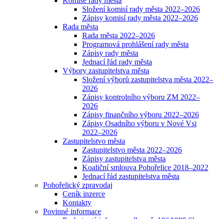
Komise rady města
Složení komisí rady města 2022–2026
Zápisy komisí rady města 2022–2026
Rada města
Rada města 2022–2026
Programová prohlášení rady města
Zápisy rady města
Jednací řád rady města
Výbory zastupitelstva města
Složení výborů zastupitelstva města 2022–
2026
Zápisy kontrolního výboru ZM 2022–
2026
Zápisy finančního výboru 2022–2026
Zápisy Osadního výboru v Nové Vsi
2022–2026
Zastupitelstvo města
Zastupitelstvo města 2022–2026
Zápisy zastupitelstva města
Koaliční smlouva Pohořelice 2018–2022
Jednací řád zastupitelstva města
Pohořelický zpravodaj
Ceník inzerce
Kontakty
Povinné informace