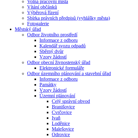
Volná pracovní místa
Vítání občánků
Výběrová řízení
Sbírka právních předpisů (vyhlášky města)
Fotogalerie
Městský úřad
Odbor životního prostředí
Informace z odboru
Kalendář svozu odpadů
Sběrný dvůr
Vzory žádostí
Odbor obecní živnostenský úřad
Elektronické formuláře
Odbor územního plánování a stavební úřad
Informace z odboru
Památky
Vzory žádostí
Územní plánování
Celý správní obvod
Branišovice
Cvrčovice
Ivaň
Loděnice
Malešovice
Odrovice