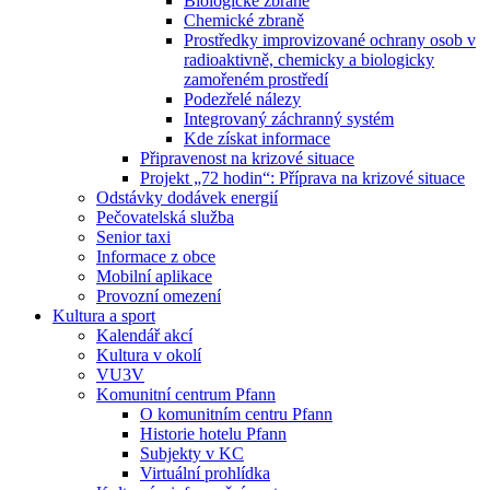
Biologické zbraně
Chemické zbraně
Prostředky improvizované ochrany osob v
radioaktivně, chemicky a biologicky
zamořeném prostředí
Podezřelé nálezy
Integrovaný záchranný systém
Kde získat informace
Připravenost na krizové situace
Projekt „72 hodin“: Příprava na krizové situace
Odstávky dodávek energií
Pečovatelská služba
Senior taxi
Informace z obce
Mobilní aplikace
Provozní omezení
Kultura a sport
Kalendář akcí
Kultura v okolí
VU3V
Komunitní centrum Pfann
O komunitním centru Pfann
Historie hotelu Pfann
Subjekty v KC
Virtuální prohlídka