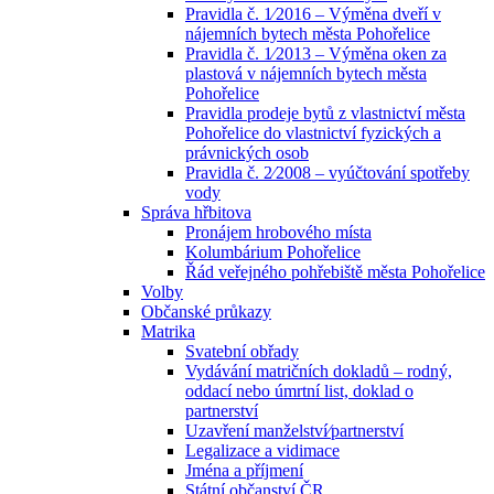
Pravidla č. 1⁄2016 – Výměna dveří v
nájemních bytech města Pohořelice
Pravidla č. 1⁄2013 – Výměna oken za
plastová v nájemních bytech města
Pohořelice
Pravidla prodeje bytů z vlastnictví města
Pohořelice do vlastnictví fyzických a
právnických osob
Pravidla č. 2⁄2008 – vyúčtování spotřeby
vody
Správa hřbitova
Pronájem hrobového místa
Kolumbárium Pohořelice
Řád veřejného pohřebiště města Pohořelice
Volby
Občanské průkazy
Matrika
Svatební obřady
Vydávání matričních dokladů – rodný,
oddací nebo úmrtní list, doklad o
partnerství
Uzavření manželství⁄partnerství
Legalizace a vidimace
Jména a příjmení
Státní občanství ČR