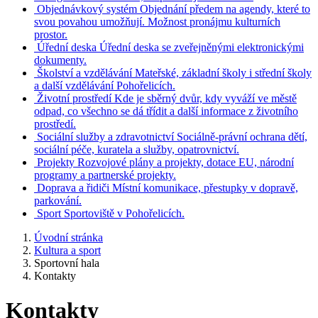
Objednávkový systém
Objednání předem na agendy, které to
svou povahou umožňují. Možnost pronájmu kulturních
prostor.
Úřední deska
Úřední deska se zveřejněnými elektronickými
dokumenty.
Školství a vzdělávání
Mateřské, základní školy i střední školy
a další vzdělávání Pohořelicích.
Životní prostředí
Kde je sběrný dvůr, kdy vyváží ve městě
odpad, co všechno se dá třídit a další informace z životního
prostředí.
Sociální služby a zdravotnictví
Sociálně-právní ochrana dětí,
sociální péče, kuratela a služby, opatrovnictví.
Projekty
Rozvojové plány a projekty, dotace EU, národní
programy a partnerské projekty.
Doprava a řidiči
Místní komunikace, přestupky v dopravě,
parkování.
Sport
Sportoviště v Pohořelicích.
Úvodní stránka
Kultura a sport
Sportovní hala
Kontakty
Kontakty