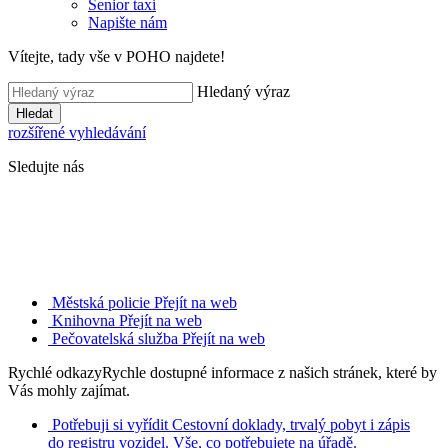
Senior taxi
Napište nám
Vítejte, tady vše v POHO najdete!
Hledaný výraz
Hledat
rozšířené vyhledávání
Sledujte nás
Městská policie
Přejít na web
Knihovna
Přejít na web
Pečovatelská služba
Přejít na web
Rychlé odkazy
Rychle dostupné informace z našich stránek, které by
Vás mohly zajímat.
Potřebuji si vyřídit
Cestovní doklady, trvalý pobyt i zápis
do registru vozidel. Vše, co potřebujete na úřadě.