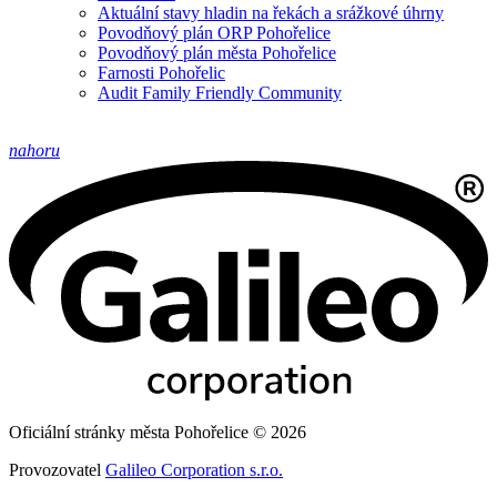
Aktuální stavy hladin na řekách a srážkové úhrny
Povodňový plán ORP Pohořelice
Povodňový plán města Pohořelice
Farnosti Pohořelic
Audit Family Friendly Community
nahoru
Oficiální stránky města Pohořelice © 2026
Provozovatel
Galileo Corporation s.r.o.