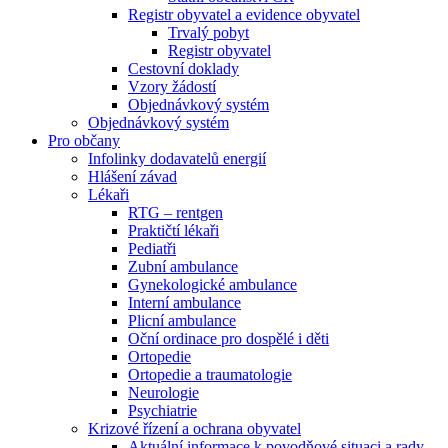
Registr obyvatel a evidence obyvatel
Trvalý pobyt
Registr obyvatel
Cestovní doklady
Vzory žádostí
Objednávkový systém
Objednávkový systém
Pro občany
Infolinky dodavatelů energií
Hlášení závad
Lékaři
RTG – rentgen
Praktičtí lékaři
Pediatři
Zubní ambulance
Gynekologické ambulance
Interní ambulance
Plicní ambulance
Oční ordinace pro dospělé i děti
Ortopedie
Ortopedie a traumatologie
Neurologie
Psychiatrie
Krizové řízení a ochrana obyvatel
Aktuální informace k povodňové situaci a rady