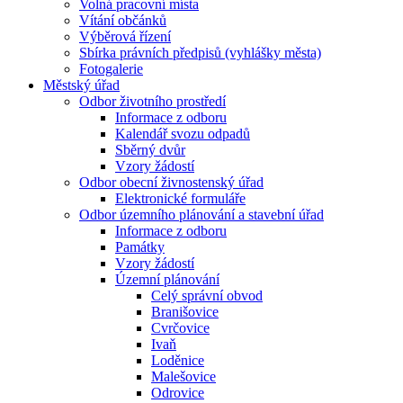
Volná pracovní místa
Vítání občánků
Výběrová řízení
Sbírka právních předpisů (vyhlášky města)
Fotogalerie
Městský úřad
Odbor životního prostředí
Informace z odboru
Kalendář svozu odpadů
Sběrný dvůr
Vzory žádostí
Odbor obecní živnostenský úřad
Elektronické formuláře
Odbor územního plánování a stavební úřad
Informace z odboru
Památky
Vzory žádostí
Územní plánování
Celý správní obvod
Branišovice
Cvrčovice
Ivaň
Loděnice
Malešovice
Odrovice