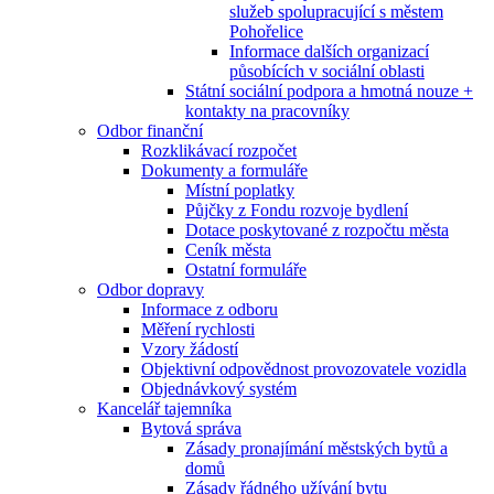
služeb spolupracující s městem
Pohořelice
Informace dalších organizací
působících v sociální oblasti
Státní sociální podpora a hmotná nouze +
kontakty na pracovníky
Odbor finanční
Rozklikávací rozpočet
Dokumenty a formuláře
Místní poplatky
Půjčky z Fondu rozvoje bydlení
Dotace poskytované z rozpočtu města
Ceník města
Ostatní formuláře
Odbor dopravy
Informace z odboru
Měření rychlosti
Vzory žádostí
Objektivní odpovědnost provozovatele vozidla
Objednávkový systém
Kancelář tajemníka
Bytová správa
Zásady pronajímání městských bytů a
domů
Zásady řádného užívání bytu