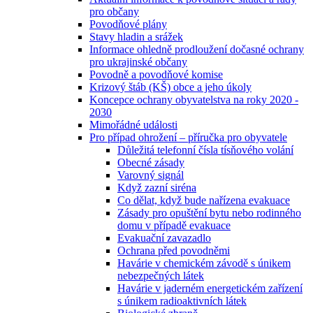
pro občany
Povodňové plány
Stavy hladin a srážek
Informace ohledně prodloužení dočasné ochrany
pro ukrajinské občany
Povodně a povodňové komise
Krizový štáb (KŠ) obce a jeho úkoly
Koncepce ochrany obyvatelstva na roky 2020 -
2030
Mimořádné události
Pro případ ohrožení – příručka pro obyvatele
Důležitá telefonní čísla tísňového volání
Obecné zásady
Varovný signál
Když zazní siréna
Co dělat, když bude nařízena evakuace
Zásady pro opuštění bytu nebo rodinného
domu v případě evakuace
Evakuační zavazadlo
Ochrana před povodněmi
Havárie v chemickém závodě s únikem
nebezpečných látek
Havárie v jaderném energetickém zařízení
s únikem radioaktivních látek