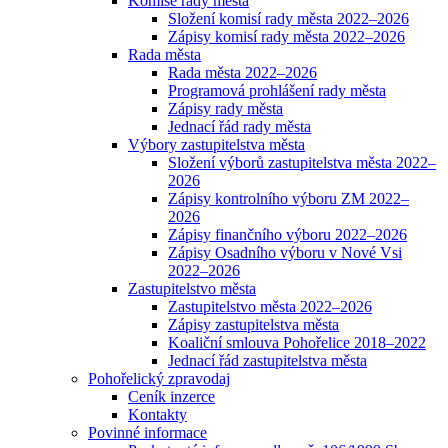
Komise rady města
Složení komisí rady města 2022–2026
Zápisy komisí rady města 2022–2026
Rada města
Rada města 2022–2026
Programová prohlášení rady města
Zápisy rady města
Jednací řád rady města
Výbory zastupitelstva města
Složení výborů zastupitelstva města 2022–
2026
Zápisy kontrolního výboru ZM 2022–
2026
Zápisy finančního výboru 2022–2026
Zápisy Osadního výboru v Nové Vsi
2022–2026
Zastupitelstvo města
Zastupitelstvo města 2022–2026
Zápisy zastupitelstva města
Koaliční smlouva Pohořelice 2018–2022
Jednací řád zastupitelstva města
Pohořelický zpravodaj
Ceník inzerce
Kontakty
Povinné informace