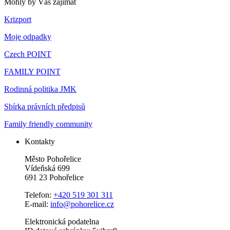
Mohly by Vás zajímat
Krizport
Moje odpadky
Czech POINT
FAMILY POINT
Rodinná politika JMK
Sbírka právních předpisů
Family friendly community
Kontakty
Město Pohořelice
Vídeňská 699
691 23 Pohořelice
Telefon:
+420 519 301 311
E-mail:
info@pohorelice.cz
Elektronická podatelna