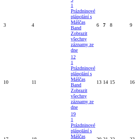
1
Prázdninové
plápolání s
Máščas
3
4
6
7
8
9
Band
Zobrazit
všechny
záznamy ze
dne
12
1
Prázdninové
plápolání s
Máščas
10
11
13
14
15
16
Band
Zobrazit
všechny
záznamy ze
dne
19
1
Prázdninové
plápolání s
Máščas