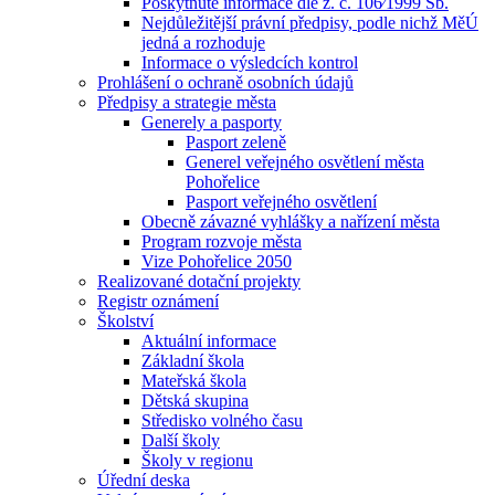
Poskytnuté informace dle z. č. 106⁄1999 Sb.
Nejdůležitější právní předpisy, podle nichž MěÚ
jedná a rozhoduje
Informace o výsledcích kontrol
Prohlášení o ochraně osobních údajů
Předpisy a strategie města
Generely a pasporty
Pasport zeleně
Generel veřejného osvětlení města
Pohořelice
Pasport veřejného osvětlení
Obecně závazné vyhlášky a nařízení města
Program rozvoje města
Vize Pohořelice 2050
Realizované dotační projekty
Registr oznámení
Školství
Aktuální informace
Základní škola
Mateřská škola
Dětská skupina
Středisko volného času
Další školy
Školy v regionu
Úřední deska