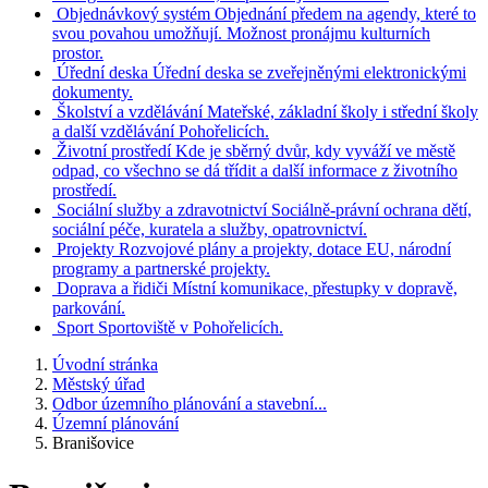
Objednávkový systém
Objednání předem na agendy, které to
svou povahou umožňují. Možnost pronájmu kulturních
prostor.
Úřední deska
Úřední deska se zveřejněnými elektronickými
dokumenty.
Školství a vzdělávání
Mateřské, základní školy i střední školy
a další vzdělávání Pohořelicích.
Životní prostředí
Kde je sběrný dvůr, kdy vyváží ve městě
odpad, co všechno se dá třídit a další informace z životního
prostředí.
Sociální služby a zdravotnictví
Sociálně-právní ochrana dětí,
sociální péče, kuratela a služby, opatrovnictví.
Projekty
Rozvojové plány a projekty, dotace EU, národní
programy a partnerské projekty.
Doprava a řidiči
Místní komunikace, přestupky v dopravě,
parkování.
Sport
Sportoviště v Pohořelicích.
Úvodní stránka
Městský úřad
Odbor územního plánování a stavební...
Územní plánování
Branišovice