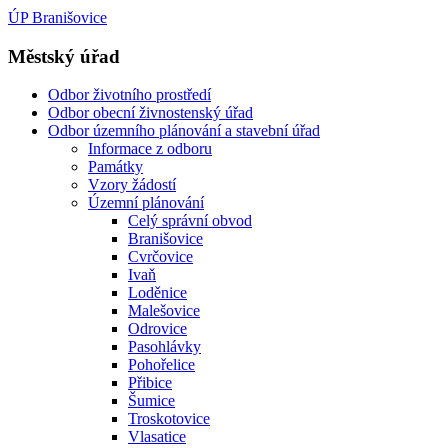
ÚP Branišovice
Městský úřad
Odbor životního prostředí
Odbor obecní živnostenský úřad
Odbor územního plánování a stavební úřad
Informace z odboru
Památky
Vzory žádostí
Územní plánování
Celý správní obvod
Branišovice
Cvrčovice
Ivaň
Loděnice
Malešovice
Odrovice
Pasohlávky
Pohořelice
Přibice
Šumice
Troskotovice
Vlasatice