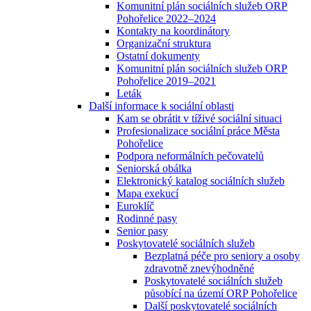
Komunitní plán sociálních služeb ORP
Pohořelice 2022–2024
Kontakty na koordinátory
Organizační struktura
Ostatní dokumenty
Komunitní plán sociálních služeb ORP
Pohořelice 2019–2021
Leták
Další informace k sociální oblasti
Kam se obrátit v tíživé sociální situaci
Profesionalizace sociální práce Města
Pohořelice
Podpora neformálních pečovatelů
Seniorská obálka
Elektronický katalog sociálních služeb
Mapa exekucí
Euroklíč
Rodinné pasy
Senior pasy
Poskytovatelé sociálních služeb
Bezplatná péče pro seniory a osoby
zdravotně znevýhodněné
Poskytovatelé sociálních služeb
působící na území ORP Pohořelice
Další poskytovatelé sociálních