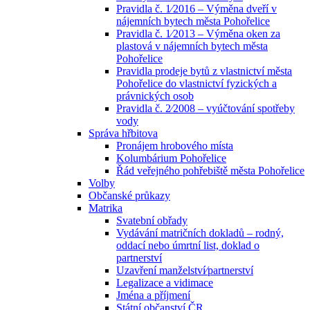
Pravidla č. 1⁄2016 – Výměna dveří v
nájemních bytech města Pohořelice
Pravidla č. 1⁄2013 – Výměna oken za
plastová v nájemních bytech města
Pohořelice
Pravidla prodeje bytů z vlastnictví města
Pohořelice do vlastnictví fyzických a
právnických osob
Pravidla č. 2⁄2008 – vyúčtování spotřeby
vody
Správa hřbitova
Pronájem hrobového místa
Kolumbárium Pohořelice
Řád veřejného pohřebiště města Pohořelice
Volby
Občanské průkazy
Matrika
Svatební obřady
Vydávání matričních dokladů – rodný,
oddací nebo úmrtní list, doklad o
partnerství
Uzavření manželství⁄partnerství
Legalizace a vidimace
Jména a příjmení
Státní občanství ČR