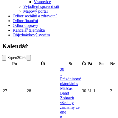
Vranovice
Vyjádření správců sítí
Mapový portál
Odbor sociální a zdravotní
Odbor finanční
Odbor dopravy
Kancelář tajemníka
Objednávkový systém
Kalendář
Srpen
2026
Po
Út
St
Čt
Pá
So
Ne
29
1
Prázdninové
plápolání s
Máščas
27
28
30
31
1
2
Band
Zobrazit
všechny
záznamy ze
dne
5