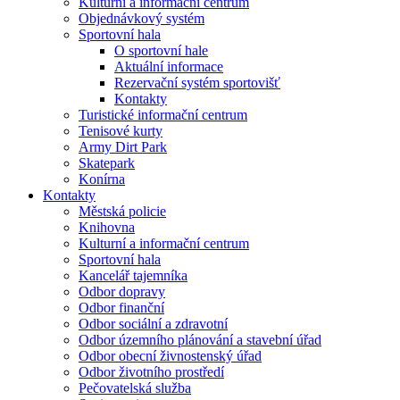
Kulturní a informační centrum
Objednávkový systém
Sportovní hala
O sportovní hale
Aktuální informace
Rezervační systém sportovišť
Kontakty
Turistické informační centrum
Tenisové kurty
Army Dirt Park
Skatepark
Konírna
Kontakty
Městská policie
Knihovna
Kulturní a informační centrum
Sportovní hala
Kancelář tajemníka
Odbor dopravy
Odbor finanční
Odbor sociální a zdravotní
Odbor územního plánování a stavební úřad
Odbor obecní živnostenský úřad
Odbor životního prostředí
Pečovatelská služba