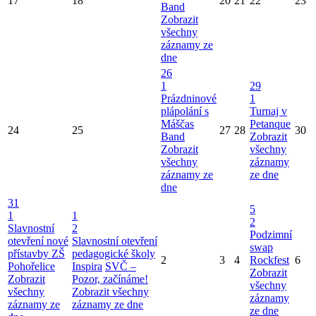
17
18
20
21
22
23
Band
Zobrazit
všechny
záznamy ze
dne
26
1
29
Prázdninové
1
plápolání s
Turnaj v
Máščas
Petanque
24
25
27
28
30
Band
Zobrazit
Zobrazit
všechny
všechny
záznamy
záznamy ze
ze dne
dne
31
5
1
1
2
Slavnostní
2
Podzimní
otevření nové
Slavnostní otevření
swap
přístavby ZŠ
pedagogické školy
2
3
4
Rockfest
6
Pohořelice
Inspira
SVČ –
Zobrazit
Zobrazit
Pozor, začínáme!
všechny
všechny
Zobrazit všechny
záznamy
záznamy ze
záznamy ze dne
ze dne