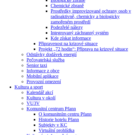
Biologické zbraně
Chemické zbraně
Prostředky improvizované ochrany osob v
radioaktivně, chemicky a biologicky
zamořeném prostředí
Podezřelé nálezy
Integrovaný záchranný systém
Kde získat informace
Připravenost na krizové situace
Projekt „72 hodin“: Příprava na krizové situace
Odstávky dodávek energií
Pečovatelská služba
Senior taxi
Informace z obce
Mobilní aplikace
Provozní omezení
Kultura a sport
Kalendář akcí
Kultura v okolí
VU3V
Komunitní centrum Pfann
O komunitním centru Pfann
Historie hotelu Pfann
Subjekty v KC
Virtuální prohlídka