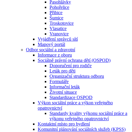
Pasohlávky
Pohořelice
Přibice
Šumice
Troskotovice
Vlasatice
Vranovice
Vyjádření správců sítí
Mapový portál
Odbor sociální a zdravotní
Informace z oboru
Sociálně právní ochrana dětí (OSPOD)
Doporučení pro rodiče
Leták pro děti
Organizační struktura odboru
Formuláře
Informační leták
Životní situace
Standardizace OSPOD
Výkon sociální práce a výkon veřejného
opatrovnictví
Standardy kvality výkonu sociální práce a
výkonu veřejného opatrovnictví
Kontaktní místo pro bydlení
Komunitní plánování sociálních služeb (KPSS)