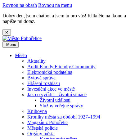
Rovnou na obsah
Rovnou na menu
Dobrý den, jsem chatbot a jsem tu pro vás! Klikněte na ikonu a
napište mi dotaz.
✕
Menu
Město
Aktuality
Audit Family Friendly Community
Elektronická podatelna
Bytová správa
Hlášení rozhlasu
Investiční akce ve městě
Jak co vyřídit – životní situace
Životní události
Služby veřejné správy
Knihovna
Kroniky města za období 1927–1994
Magazín z Pohořelic
Městská policie
Orgány města