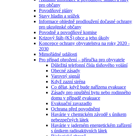
pro občany
Povodňové plány
Stavy hladin a srážek
Informace ohledně prodloužení dočasné ochrany
pro ukrajinské občany
Povodně a povodňové komise
Krizový štáb (KŠ) obce a jeho úkoly
Koncepce ochrany obyvatelstva na roky 2020 -
2030
Mimořádné události
Pro případ ohrožení – příručka pro obyvatele
Důležitá telefonní čísla tísňového volání
Obecné zásady
Varovný signál
Když zazní siréna
Co dělat, když bude nařízena evakuace
Zásady pro opuštění bytu nebo rodinného
domu v případě evakuace
Evakuační zavazadlo
Ochrana před povodněmi
Havárie v chemickém závodě s únikem
nebezpečných látek
Havárie v jaderném energetickém zařízení
s únikem radioaktivních látek