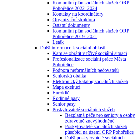
Komunitní plán sociálních služeb ORP
Pohořelice 2022–2024
Kontakty na koordinátory
Organizační struktura
Ostatní dokumenty
Komunitní plán sociálních služeb ORP
Pohořelice 2019–2021
Leták
Další informace k sociální oblasti
Kam se obrátit v tíživé sociální situaci
Profesionalizace sociální práce Města
Pohořelice
Podpora neformálních pečovatelů
Seniorská obálka
Elektronický katalog sociálních služeb
Mapa exekucí
Euroklíč
Rodinné pasy
Senior pasy
Poskytovatelé sociálních služeb
Bezplatná péče pro seniory a osoby
zdravotně znevýhodněné
Poskytovatelé sociálních služeb
působící na území ORP Pohořelice
Další poskytovatelé sociálních