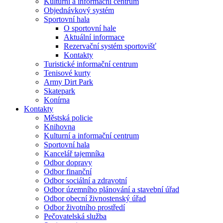
Kulturní a informační centrum
Objednávkový systém
Sportovní hala
O sportovní hale
Aktuální informace
Rezervační systém sportovišť
Kontakty
Turistické informační centrum
Tenisové kurty
Army Dirt Park
Skatepark
Konírna
Kontakty
Městská policie
Knihovna
Kulturní a informační centrum
Sportovní hala
Kancelář tajemníka
Odbor dopravy
Odbor finanční
Odbor sociální a zdravotní
Odbor územního plánování a stavební úřad
Odbor obecní živnostenský úřad
Odbor životního prostředí
Pečovatelská služba