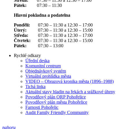
Středa:
07:30 – 11:30 a 12:30 – 17:00
Pátek:
07:30 – 11:30
Hlavní pokladna a podatelna
Pondělí:
07:30 – 11:30 a 12:30 – 17:00
Úterý:
07:30 – 11:30 a 12:30 – 15:00
Středa:
07:30 – 11:30 a 12:30 – 17:00
Čtvrtek:
07:30 – 11:30 a 12:30 – 15:00
Pátek:
07:30 – 13:00
Rychlé odkazy
Úřední deska
Komunitní centrum
Objednávkový systém
Virtuální prohlídka města
VIDEO – Obrazová kronika města (1896–1988)
Tichá linka
Aktuální stavy hladin na řekách a srážkové úhrny
Povodňový plán ORP Pohořelice
Povodňový plán města Pohořelice
Farnosti Pohořelic
Audit Family Friendly Community
nahoru