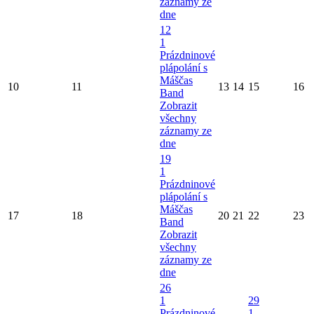
záznamy ze
dne
12
1
Prázdninové
plápolání s
Máščas
10
11
13
14
15
16
Band
Zobrazit
všechny
záznamy ze
dne
19
1
Prázdninové
plápolání s
Máščas
17
18
20
21
22
23
Band
Zobrazit
všechny
záznamy ze
dne
26
1
29
Prázdninové
1