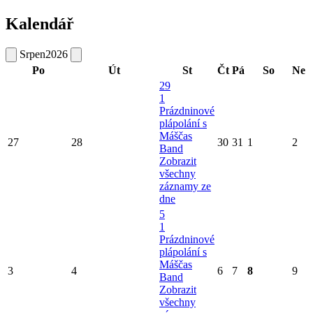
Kalendář
Srpen
2026
Po
Út
St
Čt
Pá
So
Ne
29
1
Prázdninové
plápolání s
Máščas
27
28
30
31
1
2
Band
Zobrazit
všechny
záznamy ze
dne
5
1
Prázdninové
plápolání s
Máščas
3
4
6
7
8
9
Band
Zobrazit
všechny