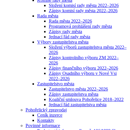
Komise rady města
Složení komisí rady města 2022–2026
Zápisy komisí rady města 2022–2026
Rada města
Rada města 2022–2026
Programová prohlášení rady města
Zápisy rady města
Jednací řád rady města
Výbory zastupitelstva města
Složení výborů zastupitelstva města 2022–
2026
Zápisy kontrolního výboru ZM 2022–
2026
Zápisy finančního výboru 2022–2026
Zápisy Osadního výboru v Nové Vsi
2022–2026
Zastupitelstvo města
Zastupitelstvo města 2022–2026
Zápisy zastupitelstva města
Koaliční smlouva Pohořelice 2018–2022
Jednací řád zastupitelstva města
Pohořelický zpravodaj
Ceník inzerce
Kontakty
Povinné informace