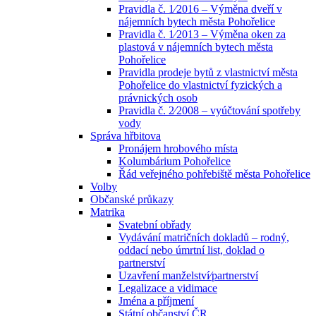
Pravidla č. 1⁄2016 – Výměna dveří v
nájemních bytech města Pohořelice
Pravidla č. 1⁄2013 – Výměna oken za
plastová v nájemních bytech města
Pohořelice
Pravidla prodeje bytů z vlastnictví města
Pohořelice do vlastnictví fyzických a
právnických osob
Pravidla č. 2⁄2008 – vyúčtování spotřeby
vody
Správa hřbitova
Pronájem hrobového místa
Kolumbárium Pohořelice
Řád veřejného pohřebiště města Pohořelice
Volby
Občanské průkazy
Matrika
Svatební obřady
Vydávání matričních dokladů – rodný,
oddací nebo úmrtní list, doklad o
partnerství
Uzavření manželství⁄partnerství
Legalizace a vidimace
Jména a příjmení
Státní občanství ČR