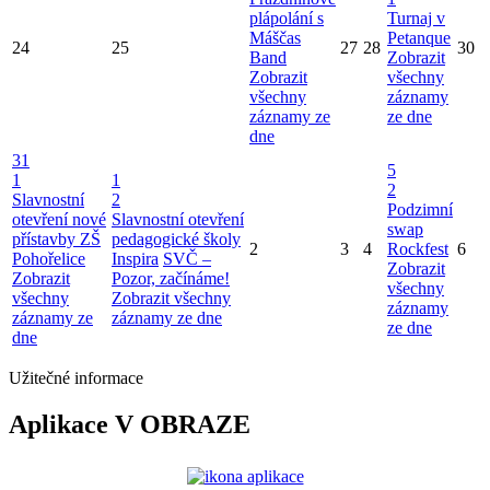
plápolání s
Turnaj v
Máščas
Petanque
24
25
27
28
30
Band
Zobrazit
Zobrazit
všechny
všechny
záznamy
záznamy ze
ze dne
dne
31
5
1
1
2
Slavnostní
2
Podzimní
otevření nové
Slavnostní otevření
swap
přístavby ZŠ
pedagogické školy
2
3
4
Rockfest
6
Pohořelice
Inspira
SVČ –
Zobrazit
Zobrazit
Pozor, začínáme!
všechny
všechny
Zobrazit všechny
záznamy
záznamy ze
záznamy ze dne
ze dne
dne
Užitečné informace
Aplikace V OBRAZE