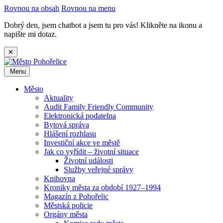
Rovnou na obsah
Rovnou na menu
Dobrý den, jsem chatbot a jsem tu pro vás! Klikněte na ikonu a
napište mi dotaz.
✕
Menu
Město
Aktuality
Audit Family Friendly Community
Elektronická podatelna
Bytová správa
Hlášení rozhlasu
Investiční akce ve městě
Jak co vyřídit – životní situace
Životní události
Služby veřejné správy
Knihovna
Kroniky města za období 1927–1994
Magazín z Pohořelic
Městská policie
Orgány města