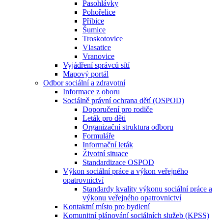
Pasohlávky
Pohořelice
Přibice
Šumice
Troskotovice
Vlasatice
Vranovice
Vyjádření správců sítí
Mapový portál
Odbor sociální a zdravotní
Informace z oboru
Sociálně právní ochrana dětí (OSPOD)
Doporučení pro rodiče
Leták pro děti
Organizační struktura odboru
Formuláře
Informační leták
Životní situace
Standardizace OSPOD
Výkon sociální práce a výkon veřejného
opatrovnictví
Standardy kvality výkonu sociální práce a
výkonu veřejného opatrovnictví
Kontaktní místo pro bydlení
Komunitní plánování sociálních služeb (KPSS)