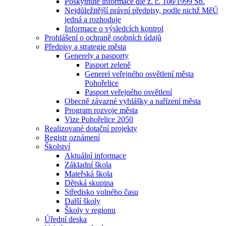
Poskytnuté informace dle z. č. 106⁄1999 Sb.
Nejdůležitější právní předpisy, podle nichž MěÚ
jedná a rozhoduje
Informace o výsledcích kontrol
Prohlášení o ochraně osobních údajů
Předpisy a strategie města
Generely a pasporty
Pasport zeleně
Generel veřejného osvětlení města
Pohořelice
Pasport veřejného osvětlení
Obecně závazné vyhlášky a nařízení města
Program rozvoje města
Vize Pohořelice 2050
Realizované dotační projekty
Registr oznámení
Školství
Aktuální informace
Základní škola
Mateřská škola
Dětská skupina
Středisko volného času
Další školy
Školy v regionu
Úřední deska