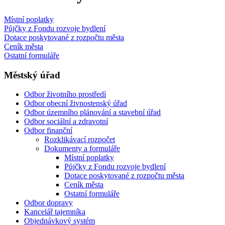
Místní poplatky
Půjčky z Fondu rozvoje bydlení
Dotace poskytované z rozpočtu města
Ceník města
Ostatní formuláře
Městský úřad
Odbor životního prostředí
Odbor obecní živnostenský úřad
Odbor územního plánování a stavební úřad
Odbor sociální a zdravotní
Odbor finanční
Rozklikávací rozpočet
Dokumenty a formuláře
Místní poplatky
Půjčky z Fondu rozvoje bydlení
Dotace poskytované z rozpočtu města
Ceník města
Ostatní formuláře
Odbor dopravy
Kancelář tajemníka
Objednávkový systém