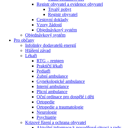
Registr obyvatel a evidence obyvatel
Trvalý pobyt
Registr obyvatel
Cestovní doklady
Vzory žádostí
Objednávkový systém
Objednávkový systém
Pro občany
Infolinky dodavatelů energií
Hlášení závad
Lékaři
RTG – rentgen
Praktičtí lékaři
Pediatři
Zubní ambulance
Gynekologické ambulance
Interní ambulance
Plicní ambulance
Oční ordinace pro dospělé i děti
Ortopedie
Ortopedie a traumatologie
Neurologie
Psychiatrie
Krizové řízení a ochrana obyvatel
Aktuální informace k povodňové situaci a rady