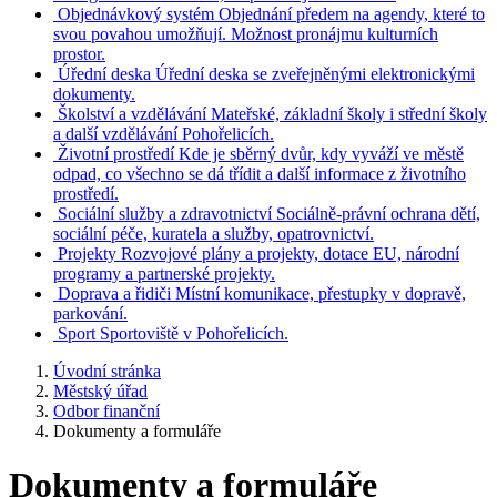
Objednávkový systém
Objednání předem na agendy, které to
svou povahou umožňují. Možnost pronájmu kulturních
prostor.
Úřední deska
Úřední deska se zveřejněnými elektronickými
dokumenty.
Školství a vzdělávání
Mateřské, základní školy i střední školy
a další vzdělávání Pohořelicích.
Životní prostředí
Kde je sběrný dvůr, kdy vyváží ve městě
odpad, co všechno se dá třídit a další informace z životního
prostředí.
Sociální služby a zdravotnictví
Sociálně-právní ochrana dětí,
sociální péče, kuratela a služby, opatrovnictví.
Projekty
Rozvojové plány a projekty, dotace EU, národní
programy a partnerské projekty.
Doprava a řidiči
Místní komunikace, přestupky v dopravě,
parkování.
Sport
Sportoviště v Pohořelicích.
Úvodní stránka
Městský úřad
Odbor finanční
Dokumenty a formuláře
Dokumenty a formuláře