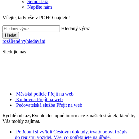
Senior taxi
Napište nám
Vítejte, tady vše v POHO najdete!
Hledaný výraz
Hledat
rozšířené vyhledávání
Sledujte nás
Městská policie
Přejít na web
Knihovna
Přejít na web
Pečovatelská služba
Přejít na web
Rychlé odkazy
Rychle dostupné informace z našich stránek, které by
Vás mohly zajímat.
Potřebuji si vyřídit
Cestovní doklady, trvalý pobyt i zápis
do registru vozidel. Vše, co potřebujete na úřadě.