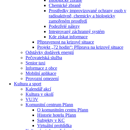
Biologické zbraně
Chemické zbraně
Prostředky improvizované ochrany osob v
radioaktivně, chemicky a biologicky
zamořeném prostředí
Podezřelé nálezy
Integrovaný záchranný systém
Kde získat informace
Připravenost na krizové situace
Projekt „72 hodin“: Příprava na krizové situace
Odstávky dodávek energií
Pečovatelská služba
Senior taxi
Informace z obce
Mobilní aplikace
Provozní omezení
Kultura a sport
Kalendář akcí
Kultura v okolí
VU3V
Komunitní centrum Pfann
O komunitním centru Pfann
Historie hotelu Pfann
Subjekty v KC
Virtuální prohlídka