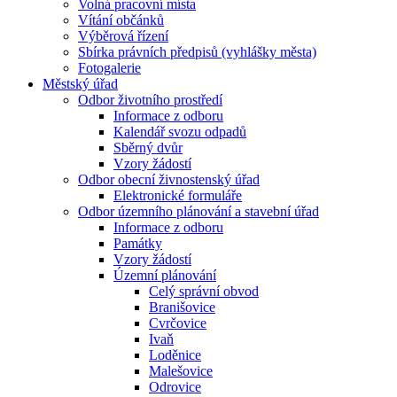
Volná pracovní místa
Vítání občánků
Výběrová řízení
Sbírka právních předpisů (vyhlášky města)
Fotogalerie
Městský úřad
Odbor životního prostředí
Informace z odboru
Kalendář svozu odpadů
Sběrný dvůr
Vzory žádostí
Odbor obecní živnostenský úřad
Elektronické formuláře
Odbor územního plánování a stavební úřad
Informace z odboru
Památky
Vzory žádostí
Územní plánování
Celý správní obvod
Branišovice
Cvrčovice
Ivaň
Loděnice
Malešovice
Odrovice