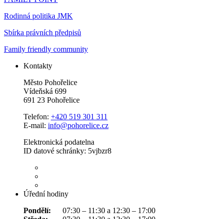
Rodinná politika JMK
Sbírka právních předpisů
Family friendly community
Kontakty
Město Pohořelice
Vídeňská 699
691 23 Pohořelice
Telefon:
+420 519 301 311
E-mail:
info@pohorelice.cz
Elektronická podatelna
ID datové schránky: 5vjbzr8
Úřední hodiny
Pondělí:
07:30 – 11:30 a 12:30 – 17:00