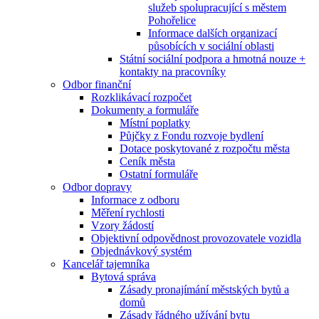
služeb spolupracující s městem
Pohořelice
Informace dalších organizací
působících v sociální oblasti
Státní sociální podpora a hmotná nouze +
kontakty na pracovníky
Odbor finanční
Rozklikávací rozpočet
Dokumenty a formuláře
Místní poplatky
Půjčky z Fondu rozvoje bydlení
Dotace poskytované z rozpočtu města
Ceník města
Ostatní formuláře
Odbor dopravy
Informace z odboru
Měření rychlosti
Vzory žádostí
Objektivní odpovědnost provozovatele vozidla
Objednávkový systém
Kancelář tajemníka
Bytová správa
Zásady pronajímání městských bytů a
domů
Zásady řádného užívání bytu