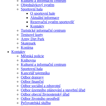
Kulturní a informační centrum
Objednávkový systém
Sportovní hala
O sportovní hale
Aktuální informace
Rezervační systém sportovišť
Kontakty
Turistické informační centrum
Tenisové kurty
Army Dirt Park
Skatepark
Konírna
Kontakty
Městská policie
Knihovna
Kulturní a informační centrum
Sportovní hala
Kancelář tajemníka
Odbor dopravy
Odbor finanční
Odbor sociální a zdravotní
Odbor územního plánování a stavební úřad
Odbor obecní živnostenský úřad
Odbor životního prostředí
Pečovatelská služba