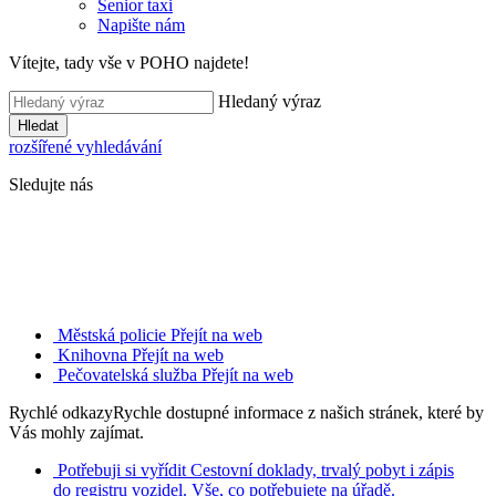
Senior taxi
Napište nám
Vítejte, tady vše v POHO najdete!
Hledaný výraz
Hledat
rozšířené vyhledávání
Sledujte nás
Městská policie
Přejít na web
Knihovna
Přejít na web
Pečovatelská služba
Přejít na web
Rychlé odkazy
Rychle dostupné informace z našich stránek, které by
Vás mohly zajímat.
Potřebuji si vyřídit
Cestovní doklady, trvalý pobyt i zápis
do registru vozidel. Vše, co potřebujete na úřadě.