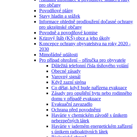
pro občany
Povodňové plány
Stavy hladin a srážek
Informace ohledně prodloužení dočasné ochrany
pro ukrajinské občany
Povodně a povodňové komise
Krizový štáb (KŠ) obce a jeho úkoly
Koncepce ochrany obyvatelstva na roky 2020 -
2030
Mimořádné události
Pro případ ohrožení – příručka pro obyvatele
Důležitá telefonní čísla tísňového volání
Obecné zásady
Varovný signál
Když zazní siréna
Co dělat, když bude nařízena evakuace
Zásady pro opuštění bytu nebo rodinného
domu v případě evakuace
Evakuační zavazadlo
Ochrana před povodněmi
Havárie v chemickém závodě s únikem
nebezpečných látek
Havárie v jaderném energetickém zařízení
s únikem radioaktivních látek