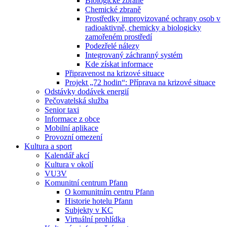
Biologické zbraně
Chemické zbraně
Prostředky improvizované ochrany osob v
radioaktivně, chemicky a biologicky
zamořeném prostředí
Podezřelé nálezy
Integrovaný záchranný systém
Kde získat informace
Připravenost na krizové situace
Projekt „72 hodin“: Příprava na krizové situace
Odstávky dodávek energií
Pečovatelská služba
Senior taxi
Informace z obce
Mobilní aplikace
Provozní omezení
Kultura a sport
Kalendář akcí
Kultura v okolí
VU3V
Komunitní centrum Pfann
O komunitním centru Pfann
Historie hotelu Pfann
Subjekty v KC
Virtuální prohlídka