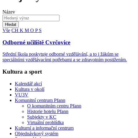
Název
Hledat
Vše
CH
K
M
O
P
S
Odborné učiliště Cvrčovice
Střední škola poskytuje odborné vzdělávání, a to i žákům se
speciálními vzdělávacími potřebami a se zdravotním postižením.
Kultura a sport
Kalendář akcí
Kultura v okolí
VU3V
Komunitní centrum Pfann
O komunitním centru Pfann
Historie hotelu Pfann
Subjekty v KC
Virtuální prohlídka
Kulturní a informační centrum
Objednávkový systém