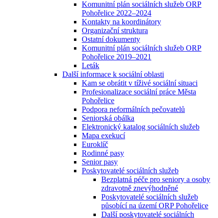
Komunitní plán sociálních služeb ORP
Pohořelice 2022–2024
Kontakty na koordinátory
Organizační struktura
Ostatní dokumenty
Komunitní plán sociálních služeb ORP
Pohořelice 2019–2021
Leták
Další informace k sociální oblasti
Kam se obrátit v tíživé sociální situaci
Profesionalizace sociální práce Města
Pohořelice
Podpora neformálních pečovatelů
Seniorská obálka
Elektronický katalog sociálních služeb
Mapa exekucí
Euroklíč
Rodinné pasy
Senior pasy
Poskytovatelé sociálních služeb
Bezplatná péče pro seniory a osoby
zdravotně znevýhodněné
Poskytovatelé sociálních služeb
působící na území ORP Pohořelice
Další poskytovatelé sociálních