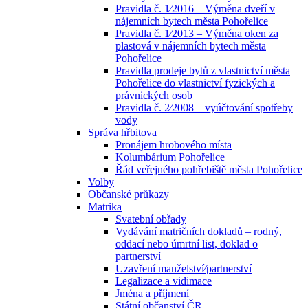
Pravidla č. 1⁄2016 – Výměna dveří v
nájemních bytech města Pohořelice
Pravidla č. 1⁄2013 – Výměna oken za
plastová v nájemních bytech města
Pohořelice
Pravidla prodeje bytů z vlastnictví města
Pohořelice do vlastnictví fyzických a
právnických osob
Pravidla č. 2⁄2008 – vyúčtování spotřeby
vody
Správa hřbitova
Pronájem hrobového místa
Kolumbárium Pohořelice
Řád veřejného pohřebiště města Pohořelice
Volby
Občanské průkazy
Matrika
Svatební obřady
Vydávání matričních dokladů – rodný,
oddací nebo úmrtní list, doklad o
partnerství
Uzavření manželství⁄partnerství
Legalizace a vidimace
Jména a příjmení
Státní občanství ČR