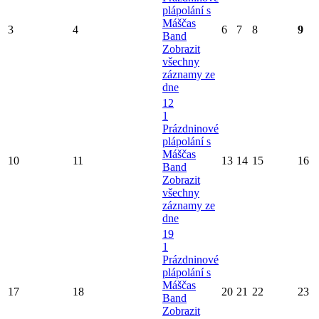
plápolání s
Máščas
3
4
6
7
8
9
Band
Zobrazit
všechny
záznamy ze
dne
12
1
Prázdninové
plápolání s
Máščas
10
11
13
14
15
16
Band
Zobrazit
všechny
záznamy ze
dne
19
1
Prázdninové
plápolání s
Máščas
17
18
20
21
22
23
Band
Zobrazit