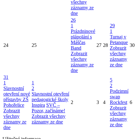
všechny
záznamy ze
dne
26
1
29
Prázdninové
1
plápolání s
Turnaj v
Máščas
Petanque
24
25
27
28
30
Band
Zobrazit
Zobrazit
všechny
všechny
záznamy
záznamy ze
ze dne
dne
31
5
1
1
2
Slavnostní
2
Podzimní
otevření nové
Slavnostní otevření
swap
přístavby ZŠ
pedagogické školy
2
3
4
Rockfest
6
Pohořelice
Inspira
SVČ –
Zobrazit
Zobrazit
Pozor, začínáme!
všechny
všechny
Zobrazit všechny
záznamy
záznamy ze
záznamy ze dne
ze dne
dne
Užitečné informace