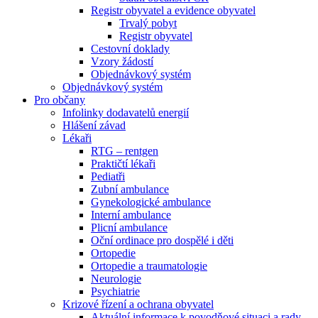
Registr obyvatel a evidence obyvatel
Trvalý pobyt
Registr obyvatel
Cestovní doklady
Vzory žádostí
Objednávkový systém
Objednávkový systém
Pro občany
Infolinky dodavatelů energií
Hlášení závad
Lékaři
RTG – rentgen
Praktičtí lékaři
Pediatři
Zubní ambulance
Gynekologické ambulance
Interní ambulance
Plicní ambulance
Oční ordinace pro dospělé i děti
Ortopedie
Ortopedie a traumatologie
Neurologie
Psychiatrie
Krizové řízení a ochrana obyvatel
Aktuální informace k povodňové situaci a rady