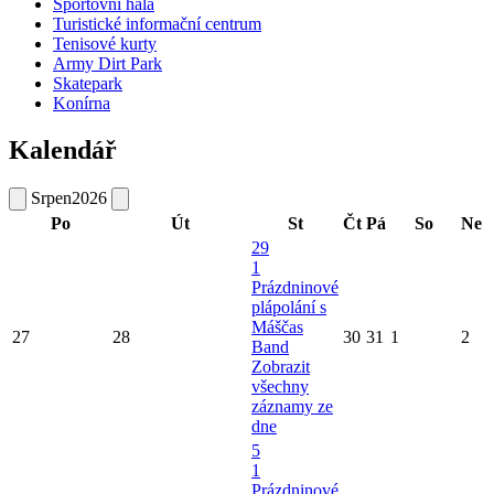
Sportovní hala
Turistické informační centrum
Tenisové kurty
Army Dirt Park
Skatepark
Konírna
Kalendář
Srpen
2026
Po
Út
St
Čt
Pá
So
Ne
29
1
Prázdninové
plápolání s
Máščas
27
28
30
31
1
2
Band
Zobrazit
všechny
záznamy ze
dne
5
1
Prázdninové