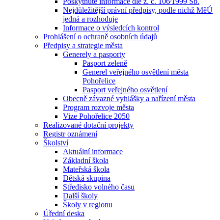
Poskytnuté informace dle z. č. 106⁄1999 Sb.
Nejdůležitější právní předpisy, podle nichž MěÚ
jedná a rozhoduje
Informace o výsledcích kontrol
Prohlášení o ochraně osobních údajů
Předpisy a strategie města
Generely a pasporty
Pasport zeleně
Generel veřejného osvětlení města
Pohořelice
Pasport veřejného osvětlení
Obecně závazné vyhlášky a nařízení města
Program rozvoje města
Vize Pohořelice 2050
Realizované dotační projekty
Registr oznámení
Školství
Aktuální informace
Základní škola
Mateřská škola
Dětská skupina
Středisko volného času
Další školy
Školy v regionu
Úřední deska