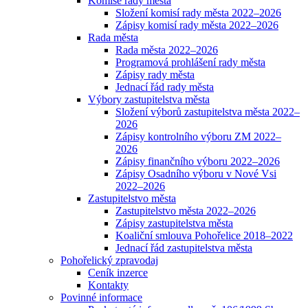
Komise rady města
Složení komisí rady města 2022–2026
Zápisy komisí rady města 2022–2026
Rada města
Rada města 2022–2026
Programová prohlášení rady města
Zápisy rady města
Jednací řád rady města
Výbory zastupitelstva města
Složení výborů zastupitelstva města 2022–
2026
Zápisy kontrolního výboru ZM 2022–
2026
Zápisy finančního výboru 2022–2026
Zápisy Osadního výboru v Nové Vsi
2022–2026
Zastupitelstvo města
Zastupitelstvo města 2022–2026
Zápisy zastupitelstva města
Koaliční smlouva Pohořelice 2018–2022
Jednací řád zastupitelstva města
Pohořelický zpravodaj
Ceník inzerce
Kontakty
Povinné informace