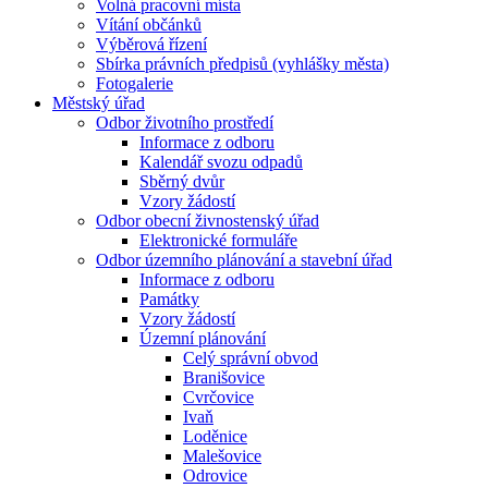
Volná pracovní místa
Vítání občánků
Výběrová řízení
Sbírka právních předpisů (vyhlášky města)
Fotogalerie
Městský úřad
Odbor životního prostředí
Informace z odboru
Kalendář svozu odpadů
Sběrný dvůr
Vzory žádostí
Odbor obecní živnostenský úřad
Elektronické formuláře
Odbor územního plánování a stavební úřad
Informace z odboru
Památky
Vzory žádostí
Územní plánování
Celý správní obvod
Branišovice
Cvrčovice
Ivaň
Loděnice
Malešovice
Odrovice