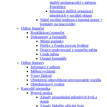
služeb spolupracující s městem
Pohořelice
Informace dalších organizací
působících v sociální oblasti
Státní sociální podpora a hmotná nouze +
kontakty na pracovníky
Odbor finanční
Rozklikávací rozpočet
Dokumenty a formuláře
Místní poplatky
Půjčky z Fondu rozvoje bydlení
Dotace poskytované z rozpočtu města
Ceník města
Ostatní formuláře
Odbor dopravy
Informace z odboru
Měření rychlosti
Vzory žádostí
Objektivní odpovědnost provozovatele vozidla
Objednávkový systém
Kancelář tajemníka
Bytová správa
Zásady pronajímání městských bytů a
domů
Zásady řádného užívání bytu