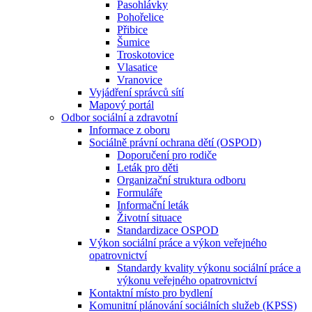
Pasohlávky
Pohořelice
Přibice
Šumice
Troskotovice
Vlasatice
Vranovice
Vyjádření správců sítí
Mapový portál
Odbor sociální a zdravotní
Informace z oboru
Sociálně právní ochrana dětí (OSPOD)
Doporučení pro rodiče
Leták pro děti
Organizační struktura odboru
Formuláře
Informační leták
Životní situace
Standardizace OSPOD
Výkon sociální práce a výkon veřejného
opatrovnictví
Standardy kvality výkonu sociální práce a
výkonu veřejného opatrovnictví
Kontaktní místo pro bydlení
Komunitní plánování sociálních služeb (KPSS)