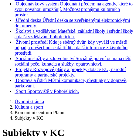
Objednávkový systém
Objednání předem na agendy, které to
svou povahou umožňují. Možnost pronájmu kulturních
prostor.
Úřední deska
Úřední deska se zveřejněnými elektronickými
dokumenty.
Školství a vzdělávání
Mateřské, základní školy i střední školy
a další vzdělávání Pohořelicích.
Životní prostředí
Kde je sběrný dvůr, kdy vyváží ve městě
odpad, co všechno se dá třídit a další informace z životního
prostředí.
Sociální služby a zdravotnictví
Sociálně-právní ochrana dětí,
sociální péče, kuratela a služby, opatrovnictví.
Projekty
Rozvojové plány a projekty, dotace EU, národní
programy a partnerské projekty.
Doprava a řidiči
Místní komunikace, přestupky v dopravě,
parkování.
Sport
Sportoviště v Pohořelicích.
Úvodní stránka
Kultura a sport
Komunitní centrum Pfann
Subjekty v KC
Subjekty v KC