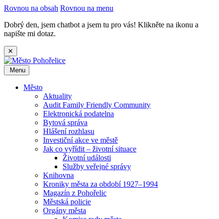
Rovnou na obsah
Rovnou na menu
Dobrý den, jsem chatbot a jsem tu pro vás! Klikněte na ikonu a
napište mi dotaz.
✕
Menu
Město
Aktuality
Audit Family Friendly Community
Elektronická podatelna
Bytová správa
Hlášení rozhlasu
Investiční akce ve městě
Jak co vyřídit – životní situace
Životní události
Služby veřejné správy
Knihovna
Kroniky města za období 1927–1994
Magazín z Pohořelic
Městská policie
Orgány města