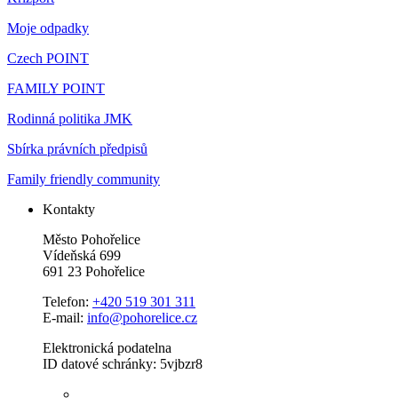
Moje odpadky
Czech POINT
FAMILY POINT
Rodinná politika JMK
Sbírka právních předpisů
Family friendly community
Kontakty
Město Pohořelice
Vídeňská 699
691 23 Pohořelice
Telefon:
+420 519 301 311
E-mail:
info@pohorelice.cz
Elektronická podatelna
ID datové schránky: 5vjbzr8