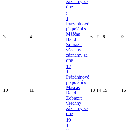
záznamy ze
dne
5
1
Prázdninové
plápolání s
Máščas
3
4
6
7
8
9
Band
Zobrazit
všechny
záznamy ze
dne
12
1
Prázdninové
plápolání s
Máščas
10
11
13
14
15
16
Band
Zobrazit
všechny
záznamy ze
dne
19
1