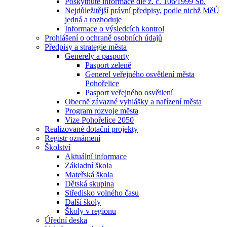
Poskytnuté informace dle z. č. 106⁄1999 Sb.
Nejdůležitější právní předpisy, podle nichž MěÚ
jedná a rozhoduje
Informace o výsledcích kontrol
Prohlášení o ochraně osobních údajů
Předpisy a strategie města
Generely a pasporty
Pasport zeleně
Generel veřejného osvětlení města
Pohořelice
Pasport veřejného osvětlení
Obecně závazné vyhlášky a nařízení města
Program rozvoje města
Vize Pohořelice 2050
Realizované dotační projekty
Registr oznámení
Školství
Aktuální informace
Základní škola
Mateřská škola
Dětská skupina
Středisko volného času
Další školy
Školy v regionu
Úřední deska