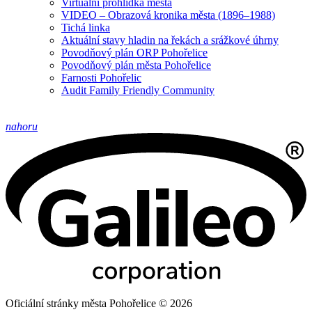
Virtuální prohlídka města
VIDEO – Obrazová kronika města (1896–1988)
Tichá linka
Aktuální stavy hladin na řekách a srážkové úhrny
Povodňový plán ORP Pohořelice
Povodňový plán města Pohořelice
Farnosti Pohořelic
Audit Family Friendly Community
nahoru
Oficiální stránky města Pohořelice © 2026