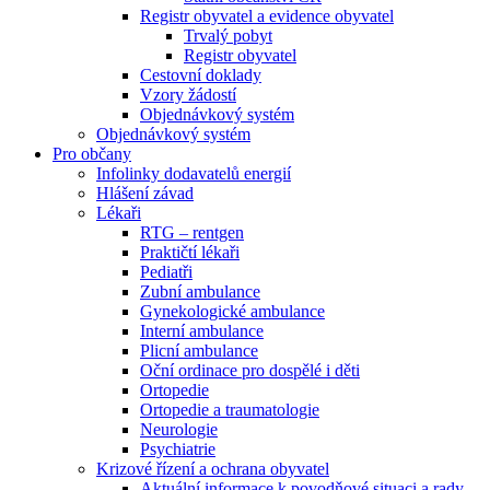
Registr obyvatel a evidence obyvatel
Trvalý pobyt
Registr obyvatel
Cestovní doklady
Vzory žádostí
Objednávkový systém
Objednávkový systém
Pro občany
Infolinky dodavatelů energií
Hlášení závad
Lékaři
RTG – rentgen
Praktičtí lékaři
Pediatři
Zubní ambulance
Gynekologické ambulance
Interní ambulance
Plicní ambulance
Oční ordinace pro dospělé i děti
Ortopedie
Ortopedie a traumatologie
Neurologie
Psychiatrie
Krizové řízení a ochrana obyvatel
Aktuální informace k povodňové situaci a rady