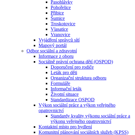
Pasohlávky
Pohořelice
Přibice
Šumice
Troskotovice
Vlasatice
Vranovice
Vyjádření správců sítí
Mapový portál
Odbor sociální a zdravotní
Informace z oboru
Sociálně právní ochrana dětí (OSPOD)
Doporučení pro rodiče
Leták pro děti
Organizační struktura odboru
Formuláře
Informační leták
Životní situace
Standardizace OSPOD
Výkon sociální práce a výkon veřejného
opatrovnictví
Standardy kvality výkonu sociální práce a
výkonu veřejného opatrovnictví
Kontaktní místo pro bydlení
Komunitní plánování sociálních služeb (KPSS)