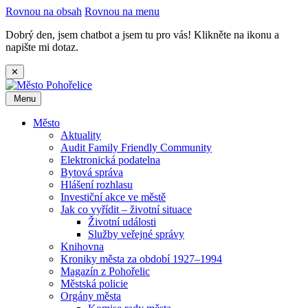
Rovnou na obsah
Rovnou na menu
Dobrý den, jsem chatbot a jsem tu pro vás! Klikněte na ikonu a
napište mi dotaz.
✕
Menu
Město
Aktuality
Audit Family Friendly Community
Elektronická podatelna
Bytová správa
Hlášení rozhlasu
Investiční akce ve městě
Jak co vyřídit – životní situace
Životní události
Služby veřejné správy
Knihovna
Kroniky města za období 1927–1994
Magazín z Pohořelic
Městská policie
Orgány města