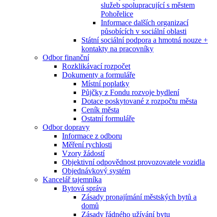
služeb spolupracující s městem
Pohořelice
Informace dalších organizací
působících v sociální oblasti
Státní sociální podpora a hmotná nouze +
kontakty na pracovníky
Odbor finanční
Rozklikávací rozpočet
Dokumenty a formuláře
Místní poplatky
Půjčky z Fondu rozvoje bydlení
Dotace poskytované z rozpočtu města
Ceník města
Ostatní formuláře
Odbor dopravy
Informace z odboru
Měření rychlosti
Vzory žádostí
Objektivní odpovědnost provozovatele vozidla
Objednávkový systém
Kancelář tajemníka
Bytová správa
Zásady pronajímání městských bytů a
domů
Zásady řádného užívání bytu