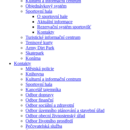
Kulturní a informační centrum
Objednávkový systém
Sportovní hala
O sportovní hale
Aktuální informace
Rezervační systém sportovišť
Kontakty
Turistické informační centrum
Tenisové kurty
Army Dirt Park
Skatepark
Konírna
Kontakty
Městská policie
Knihovna
Kulturní a informační centrum
Sportovní hala
Kancelář tajemníka
Odbor dopravy
Odbor finanční
Odbor sociální a zdravotní
Odbor územního plánování a stavební úřad
Odbor obecní živnostenský úřad
Odbor životního prostředí
Pečovatelská služba