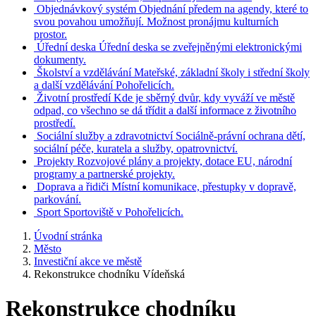
Objednávkový systém
Objednání předem na agendy, které to
svou povahou umožňují. Možnost pronájmu kulturních
prostor.
Úřední deska
Úřední deska se zveřejněnými elektronickými
dokumenty.
Školství a vzdělávání
Mateřské, základní školy i střední školy
a další vzdělávání Pohořelicích.
Životní prostředí
Kde je sběrný dvůr, kdy vyváží ve městě
odpad, co všechno se dá třídit a další informace z životního
prostředí.
Sociální služby a zdravotnictví
Sociálně-právní ochrana dětí,
sociální péče, kuratela a služby, opatrovnictví.
Projekty
Rozvojové plány a projekty, dotace EU, národní
programy a partnerské projekty.
Doprava a řidiči
Místní komunikace, přestupky v dopravě,
parkování.
Sport
Sportoviště v Pohořelicích.
Úvodní stránka
Město
Investiční akce ve městě
Rekonstrukce chodníku Vídeňská
Rekonstrukce chodníku