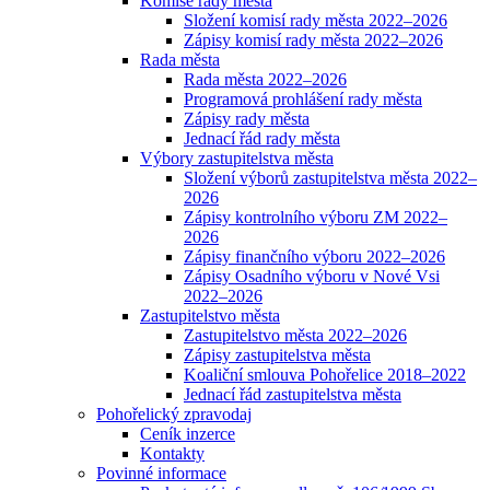
Komise rady města
Složení komisí rady města 2022–2026
Zápisy komisí rady města 2022–2026
Rada města
Rada města 2022–2026
Programová prohlášení rady města
Zápisy rady města
Jednací řád rady města
Výbory zastupitelstva města
Složení výborů zastupitelstva města 2022–
2026
Zápisy kontrolního výboru ZM 2022–
2026
Zápisy finančního výboru 2022–2026
Zápisy Osadního výboru v Nové Vsi
2022–2026
Zastupitelstvo města
Zastupitelstvo města 2022–2026
Zápisy zastupitelstva města
Koaliční smlouva Pohořelice 2018–2022
Jednací řád zastupitelstva města
Pohořelický zpravodaj
Ceník inzerce
Kontakty
Povinné informace