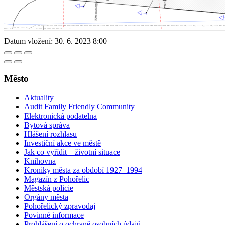
Datum vložení:
30. 6. 2023 8:00
Město
Aktuality
Audit Family Friendly Community
Elektronická podatelna
Bytová správa
Hlášení rozhlasu
Investiční akce ve městě
Jak co vyřídit – životní situace
Knihovna
Kroniky města za období 1927–1994
Magazín z Pohořelic
Městská policie
Orgány města
Pohořelický zpravodaj
Povinné informace
Prohlášení o ochraně osobních údajů