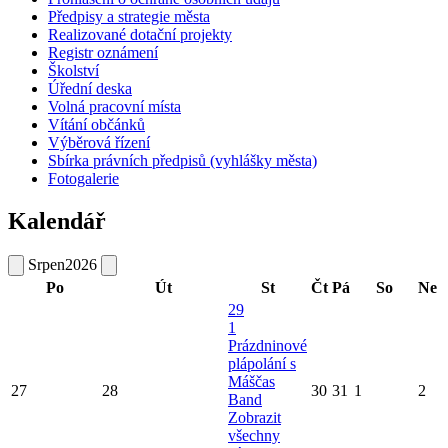
Předpisy a strategie města
Realizované dotační projekty
Registr oznámení
Školství
Úřední deska
Volná pracovní místa
Vítání občánků
Výběrová řízení
Sbírka právních předpisů (vyhlášky města)
Fotogalerie
Kalendář
Srpen
2026
Po
Út
St
Čt
Pá
So
Ne
29
1
Prázdninové
plápolání s
Máščas
27
28
30
31
1
2
Band
Zobrazit
všechny