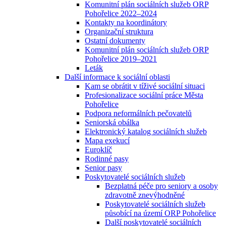
Komunitní plán sociálních služeb ORP
Pohořelice 2022–2024
Kontakty na koordinátory
Organizační struktura
Ostatní dokumenty
Komunitní plán sociálních služeb ORP
Pohořelice 2019–2021
Leták
Další informace k sociální oblasti
Kam se obrátit v tíživé sociální situaci
Profesionalizace sociální práce Města
Pohořelice
Podpora neformálních pečovatelů
Seniorská obálka
Elektronický katalog sociálních služeb
Mapa exekucí
Euroklíč
Rodinné pasy
Senior pasy
Poskytovatelé sociálních služeb
Bezplatná péče pro seniory a osoby
zdravotně znevýhodněné
Poskytovatelé sociálních služeb
působící na území ORP Pohořelice
Další poskytovatelé sociálních