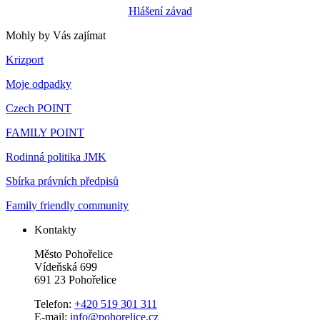
Hlášení závad
Mohly by Vás zajímat
Krizport
Moje odpadky
Czech POINT
FAMILY POINT
Rodinná politika JMK
Sbírka právních předpisů
Family friendly community
Kontakty
Město Pohořelice
Vídeňská 699
691 23 Pohořelice
Telefon:
+420 519 301 311
E-mail:
info@pohorelice.cz