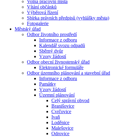
Volná pracovní místa
Vítání občánků
Výběrová řízení
Sbírka právních předpisů (vyhlášky města)
Fotogalerie
Městský úřad
Odbor životního prostředí
Informace z odboru
Kalendář svozu odpadů
Sběrný dvůr
Vzory žádostí
Odbor obecní živnostenský úřad
Elektronické formuláře
Odbor územního plánování a stavební úřad
Informace z odboru
Památky
Vzory žádostí
Územní plánování
Celý správní obvod
Branišovice
Cvrčovice
Ivaň
Loděnice
Malešovice
Odrovice