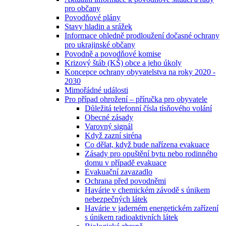
pro občany
Povodňové plány
Stavy hladin a srážek
Informace ohledně prodloužení dočasné ochrany
pro ukrajinské občany
Povodně a povodňové komise
Krizový štáb (KŠ) obce a jeho úkoly
Koncepce ochrany obyvatelstva na roky 2020 -
2030
Mimořádné události
Pro případ ohrožení – příručka pro obyvatele
Důležitá telefonní čísla tísňového volání
Obecné zásady
Varovný signál
Když zazní siréna
Co dělat, když bude nařízena evakuace
Zásady pro opuštění bytu nebo rodinného
domu v případě evakuace
Evakuační zavazadlo
Ochrana před povodněmi
Havárie v chemickém závodě s únikem
nebezpečných látek
Havárie v jaderném energetickém zařízení
s únikem radioaktivních látek