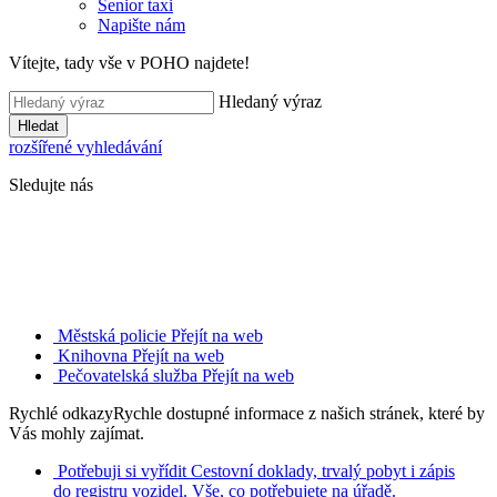
Senior taxi
Napište nám
Vítejte, tady vše v POHO najdete!
Hledaný výraz
Hledat
rozšířené vyhledávání
Sledujte nás
Městská policie
Přejít na web
Knihovna
Přejít na web
Pečovatelská služba
Přejít na web
Rychlé odkazy
Rychle dostupné informace z našich stránek, které by
Vás mohly zajímat.
Potřebuji si vyřídit
Cestovní doklady, trvalý pobyt i zápis
do registru vozidel. Vše, co potřebujete na úřadě.