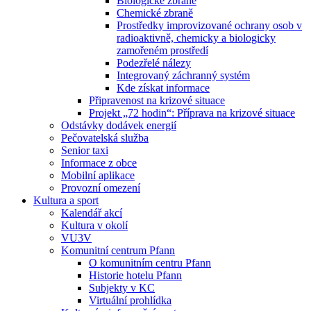
Biologické zbraně
Chemické zbraně
Prostředky improvizované ochrany osob v
radioaktivně, chemicky a biologicky
zamořeném prostředí
Podezřelé nálezy
Integrovaný záchranný systém
Kde získat informace
Připravenost na krizové situace
Projekt „72 hodin“: Příprava na krizové situace
Odstávky dodávek energií
Pečovatelská služba
Senior taxi
Informace z obce
Mobilní aplikace
Provozní omezení
Kultura a sport
Kalendář akcí
Kultura v okolí
VU3V
Komunitní centrum Pfann
O komunitním centru Pfann
Historie hotelu Pfann
Subjekty v KC
Virtuální prohlídka