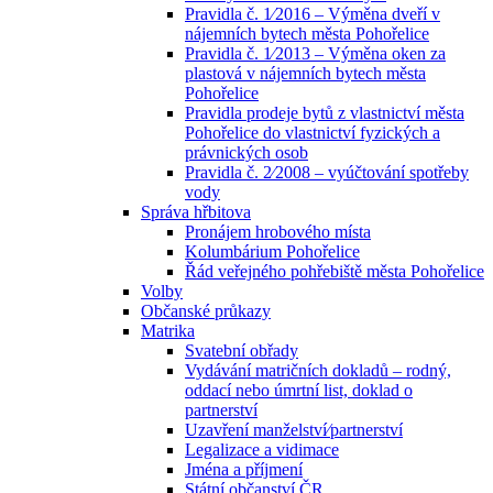
Pravidla č. 1⁄2016 – Výměna dveří v
nájemních bytech města Pohořelice
Pravidla č. 1⁄2013 – Výměna oken za
plastová v nájemních bytech města
Pohořelice
Pravidla prodeje bytů z vlastnictví města
Pohořelice do vlastnictví fyzických a
právnických osob
Pravidla č. 2⁄2008 – vyúčtování spotřeby
vody
Správa hřbitova
Pronájem hrobového místa
Kolumbárium Pohořelice
Řád veřejného pohřebiště města Pohořelice
Volby
Občanské průkazy
Matrika
Svatební obřady
Vydávání matričních dokladů – rodný,
oddací nebo úmrtní list, doklad o
partnerství
Uzavření manželství⁄partnerství
Legalizace a vidimace
Jména a příjmení
Státní občanství ČR