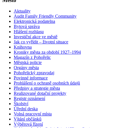
Město
Aktuality
Audit Family Friendly Community
Elektronická podatelna
Bytová správa
Hlášení rozhlasu
Investiční akce ve městě
Jak co vyřídit – životní situace
Knihovna
Kroniky města za období 1927–1994
Magazín z Pohořelic
Městská policie
Orgány města
Pohořelický zpravodaj
Povinné informace
Prohlášení o ochraně osobních údajů
Předpisy a strategie města
Realizované dotační projekty
Registr oznámení
Školství
Úřední deska
Volná pracovní místa
Vítání občánků
Výběrová řízení