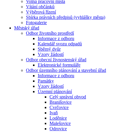
Volná pracovní místa
Vítání občánků
Výběrová řízení
Sbírka právních předpisů (vyhlášky města)
Fotogalerie
Městský úřad
Odbor životního prostředí
Informace z odboru
Kalendář svozu odpadů
Sběrný dvůr
Vzory žádostí
Odbor obecní živnostenský úřad
Elektronické formuláře
Odbor územního plánování a stavební úřad
Informace z odboru
Památky
Vzory žádostí
Územní plánování
Celý správní obvod
Branišovice
Cvrčovice
Ivaň
Loděnice
Malešovice
Odrovice