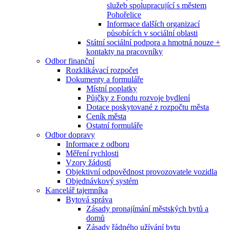
služeb spolupracující s městem
Pohořelice
Informace dalších organizací
působících v sociální oblasti
Státní sociální podpora a hmotná nouze +
kontakty na pracovníky
Odbor finanční
Rozklikávací rozpočet
Dokumenty a formuláře
Místní poplatky
Půjčky z Fondu rozvoje bydlení
Dotace poskytované z rozpočtu města
Ceník města
Ostatní formuláře
Odbor dopravy
Informace z odboru
Měření rychlosti
Vzory žádostí
Objektivní odpovědnost provozovatele vozidla
Objednávkový systém
Kancelář tajemníka
Bytová správa
Zásady pronajímání městských bytů a
domů
Zásady řádného užívání bytu