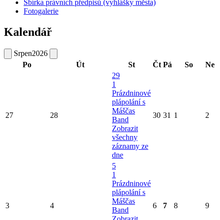
Sbírka právních předpisů (vyhlášky města)
Fotogalerie
Kalendář
Srpen
2026
Po
Út
St
Čt
Pá
So
Ne
29
1
Prázdninové
plápolání s
Máščas
27
28
30
31
1
2
Band
Zobrazit
všechny
záznamy ze
dne
5
1
Prázdninové
plápolání s
Máščas
3
4
6
7
8
9
Band
Zobrazit