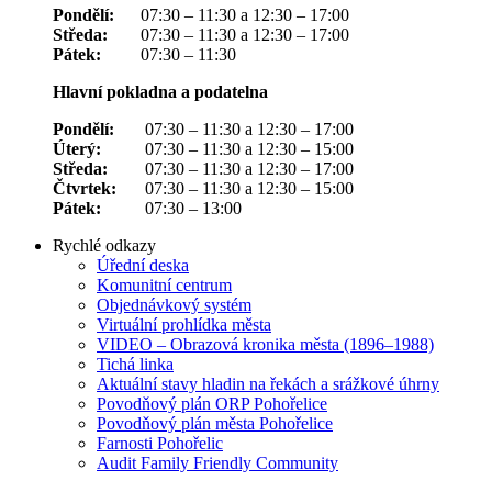
Pondělí:
07:30 – 11:30 a 12:30 – 17:00
Středa:
07:30 – 11:30 a 12:30 – 17:00
Pátek:
07:30 – 11:30
Hlavní pokladna a podatelna
Pondělí:
07:30 – 11:30 a 12:30 – 17:00
Úterý:
07:30 – 11:30 a 12:30 – 15:00
Středa:
07:30 – 11:30 a 12:30 – 17:00
Čtvrtek:
07:30 – 11:30 a 12:30 – 15:00
Pátek:
07:30 – 13:00
Rychlé odkazy
Úřední deska
Komunitní centrum
Objednávkový systém
Virtuální prohlídka města
VIDEO – Obrazová kronika města (1896–1988)
Tichá linka
Aktuální stavy hladin na řekách a srážkové úhrny
Povodňový plán ORP Pohořelice
Povodňový plán města Pohořelice
Farnosti Pohořelic
Audit Family Friendly Community