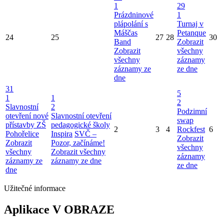
1
29
Prázdninové
1
plápolání s
Turnaj v
Máščas
Petanque
24
25
27
28
30
Band
Zobrazit
Zobrazit
všechny
všechny
záznamy
záznamy ze
ze dne
dne
31
5
1
1
2
Slavnostní
2
Podzimní
otevření nové
Slavnostní otevření
swap
přístavby ZŠ
pedagogické školy
2
3
4
Rockfest
6
Pohořelice
Inspira
SVČ –
Zobrazit
Zobrazit
Pozor, začínáme!
všechny
všechny
Zobrazit všechny
záznamy
záznamy ze
záznamy ze dne
ze dne
dne
Užitečné informace
Aplikace V OBRAZE