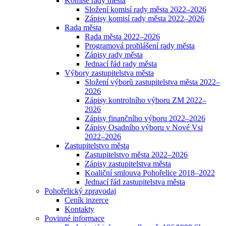
Komise rady města
Složení komisí rady města 2022–2026
Zápisy komisí rady města 2022–2026
Rada města
Rada města 2022–2026
Programová prohlášení rady města
Zápisy rady města
Jednací řád rady města
Výbory zastupitelstva města
Složení výborů zastupitelstva města 2022–
2026
Zápisy kontrolního výboru ZM 2022–
2026
Zápisy finančního výboru 2022–2026
Zápisy Osadního výboru v Nové Vsi
2022–2026
Zastupitelstvo města
Zastupitelstvo města 2022–2026
Zápisy zastupitelstva města
Koaliční smlouva Pohořelice 2018–2022
Jednací řád zastupitelstva města
Pohořelický zpravodaj
Ceník inzerce
Kontakty
Povinné informace