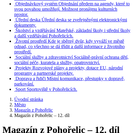
Objednávkový systém
Objednání předem na agendy, které to
svou povahou umožňují. Možnost pronájmu kulturních
prostor.
Úřední deska
Úřední deska se zveřejněnými elektronickými
dokumenty.
Školství a vzdělávání
Mateřské, základní školy i střední školy
a další vzdělávání Pohořelicích.
Životní prostředí
Kde je sběrný dvůr, kdy vyváží ve městě
odpad, co všechno se dá třídit a další informace z životního
prostředí.
Sociální služby a zdravotnictví
Sociálně-právní ochrana dětí,
sociální péče, kuratela a služby, opatrovnictví.
Projekty
Rozvojové plány a projekty, dotace EU, národní
programy a partnerské projekty.
Doprava a řidiči
Místní komunikace, přestupky v dopravě,
parkování.
Sport
Sportoviště v Pohořelicích.
Úvodní stránka
Město
Magazín z Pohořelic
Magazín z Pohořelic – 12. díl
Magazín z Pohořelic – 12. díl