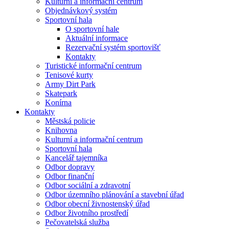
Kulturní a informační centrum
Objednávkový systém
Sportovní hala
O sportovní hale
Aktuální informace
Rezervační systém sportovišť
Kontakty
Turistické informační centrum
Tenisové kurty
Army Dirt Park
Skatepark
Konírna
Kontakty
Městská policie
Knihovna
Kulturní a informační centrum
Sportovní hala
Kancelář tajemníka
Odbor dopravy
Odbor finanční
Odbor sociální a zdravotní
Odbor územního plánování a stavební úřad
Odbor obecní živnostenský úřad
Odbor životního prostředí
Pečovatelská služba