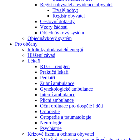
Registr obyvatel a evidence obyvatel
Trvalý pobyt
Registr obyvatel
Cestovní doklady
Vzory žádostí
Objednávkový systém
Objednávkový systém
Pro občany
Infolinky dodavatelů energií
Hlášení závad
Lékaři
RTG – rentgen
Praktičtí lékaři
Pediatři
Zubní ambulance
Gynekologické ambulance
Interní ambulance
Plicní ambulance
Oční ordinace pro dospělé i děti
Ortopedie
Ortopedie a traumatologie
Neurologie
Psychiatrie
Krizové řízení a ochrana obyvatel
Aktuální informace k povodňové situaci a rady