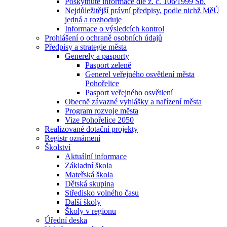
Poskytnuté informace dle z. č. 106⁄1999 Sb.
Nejdůležitější právní předpisy, podle nichž MěÚ
jedná a rozhoduje
Informace o výsledcích kontrol
Prohlášení o ochraně osobních údajů
Předpisy a strategie města
Generely a pasporty
Pasport zeleně
Generel veřejného osvětlení města
Pohořelice
Pasport veřejného osvětlení
Obecně závazné vyhlášky a nařízení města
Program rozvoje města
Vize Pohořelice 2050
Realizované dotační projekty
Registr oznámení
Školství
Aktuální informace
Základní škola
Mateřská škola
Dětská skupina
Středisko volného času
Další školy
Školy v regionu
Úřední deska