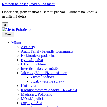
Rovnou na obsah
Rovnou na menu
Dobrý den, jsem chatbot a jsem tu pro vás! Klikněte na ikonu a
napište mi dotaz.
✕
Menu
Město
Aktuality
Audit Family Friendly Community
Elektronická podatelna
Bytová správa
Hlášení rozhlasu
Investiční akce ve městě
Jak co vyřídit – životní situace
Životní události
Služby veřejné správy
Knihovna
Kroniky města za období 1927–1994
Magazín z Pohořelic
Městská policie
Orgány města