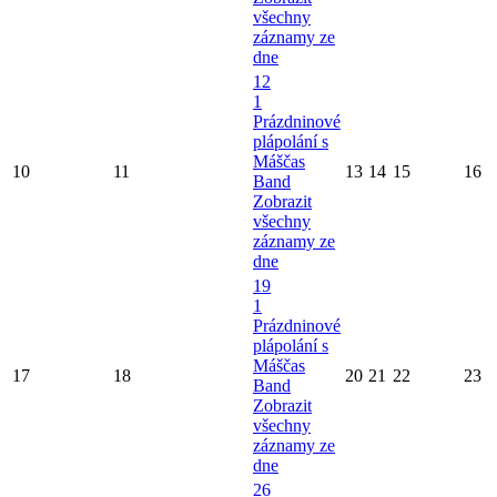
všechny
záznamy ze
dne
12
1
Prázdninové
plápolání s
Máščas
10
11
13
14
15
16
Band
Zobrazit
všechny
záznamy ze
dne
19
1
Prázdninové
plápolání s
Máščas
17
18
20
21
22
23
Band
Zobrazit
všechny
záznamy ze
dne
26