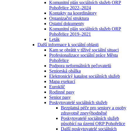
Komunitní plán sociálních služeb ORP
Pohořelice 2022–2024
Kontakty na koordinátory
Organizační struktura
Ostatní dokumenty
Komunitní plán sociálních služeb ORP
Pohořelice 2019–2021
Leták
Další informace k sociální oblasti
Kam se obrátit v tíživé sociální situaci
Profesionalizace sociální práce Města
Pohořelice
Podpora neformálních pečovatelů
Seniorská obálka
Elektronický katalog sociálních služeb
Mapa exekucí
Euroklíč
Rodinné pasy
Senior pasy
Poskytovatelé sociálních služeb
Bezplatná péče pro seniory a osoby
zdravotně znevýhodněné
Poskytovatelé sociálních služeb
působící na území ORP Pohořelice
Další poskytovatelé sociálních