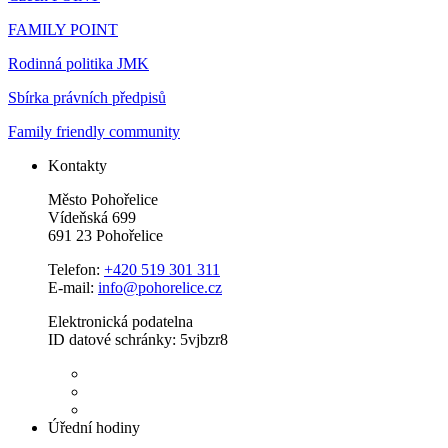
FAMILY POINT
Rodinná politika JMK
Sbírka právních předpisů
Family friendly community
Kontakty
Město Pohořelice
Vídeňská 699
691 23 Pohořelice
Telefon:
+420 519 301 311
E-mail:
info@pohorelice.cz
Elektronická podatelna
ID datové schránky: 5vjbzr8
Úřední hodiny