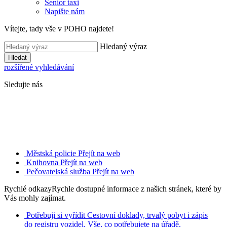
Senior taxi
Napište nám
Vítejte, tady vše v POHO najdete!
Hledaný výraz
Hledat
rozšířené vyhledávání
Sledujte nás
Městská policie
Přejít na web
Knihovna
Přejít na web
Pečovatelská služba
Přejít na web
Rychlé odkazy
Rychle dostupné informace z našich stránek, které by
Vás mohly zajímat.
Potřebuji si vyřídit
Cestovní doklady, trvalý pobyt i zápis
do registru vozidel. Vše, co potřebujete na úřadě.