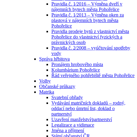
Pravidla č. 1⁄2016 – Výměna dveří v
nájemních bytech města Pohořelice
Pravidla č. 1⁄2013 – Výměna oken za
plastová v nájemních bytech města
Pohořelice
Pravidla prodeje bytů z vlastnictví města
Pohořelice do vlastnictví fyzických a
právnických osob
Pravidla č. 2⁄2008 – vyúčtování spotřeby
vody
Správa hřbitova
Pronájem hrobového místa
Kolumbárium Pohořelice
Řád veřejného pohřebiště města Pohořelice
Volby
Občanské průkazy
Matrika
Svatební obřady
Vydávání matričních dokladů – rodný,
oddací nebo úmrtní list, doklad o
partnerství
Uzavření manželství⁄partnerství
Legalizace a vidimace
Jména a příjmení
Státní občanství ČR