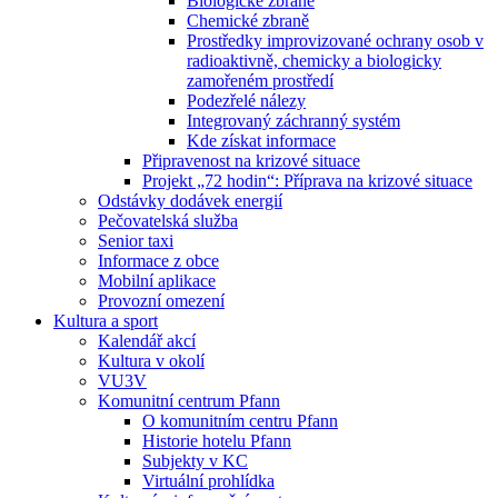
Biologické zbraně
Chemické zbraně
Prostředky improvizované ochrany osob v
radioaktivně, chemicky a biologicky
zamořeném prostředí
Podezřelé nálezy
Integrovaný záchranný systém
Kde získat informace
Připravenost na krizové situace
Projekt „72 hodin“: Příprava na krizové situace
Odstávky dodávek energií
Pečovatelská služba
Senior taxi
Informace z obce
Mobilní aplikace
Provozní omezení
Kultura a sport
Kalendář akcí
Kultura v okolí
VU3V
Komunitní centrum Pfann
O komunitním centru Pfann
Historie hotelu Pfann
Subjekty v KC
Virtuální prohlídka