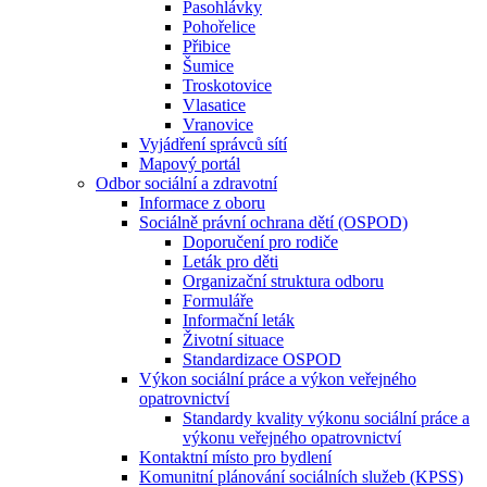
Pasohlávky
Pohořelice
Přibice
Šumice
Troskotovice
Vlasatice
Vranovice
Vyjádření správců sítí
Mapový portál
Odbor sociální a zdravotní
Informace z oboru
Sociálně právní ochrana dětí (OSPOD)
Doporučení pro rodiče
Leták pro děti
Organizační struktura odboru
Formuláře
Informační leták
Životní situace
Standardizace OSPOD
Výkon sociální práce a výkon veřejného
opatrovnictví
Standardy kvality výkonu sociální práce a
výkonu veřejného opatrovnictví
Kontaktní místo pro bydlení
Komunitní plánování sociálních služeb (KPSS)