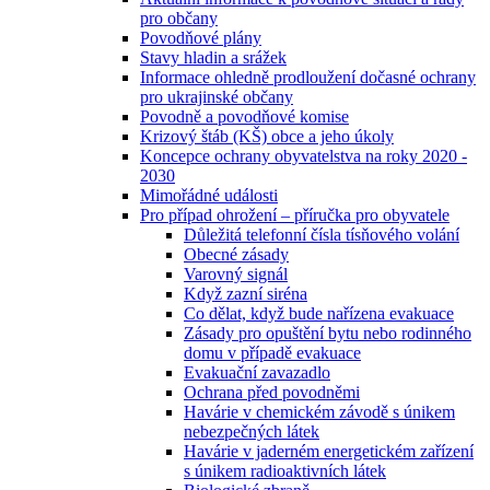
pro občany
Povodňové plány
Stavy hladin a srážek
Informace ohledně prodloužení dočasné ochrany
pro ukrajinské občany
Povodně a povodňové komise
Krizový štáb (KŠ) obce a jeho úkoly
Koncepce ochrany obyvatelstva na roky 2020 -
2030
Mimořádné události
Pro případ ohrožení – příručka pro obyvatele
Důležitá telefonní čísla tísňového volání
Obecné zásady
Varovný signál
Když zazní siréna
Co dělat, když bude nařízena evakuace
Zásady pro opuštění bytu nebo rodinného
domu v případě evakuace
Evakuační zavazadlo
Ochrana před povodněmi
Havárie v chemickém závodě s únikem
nebezpečných látek
Havárie v jaderném energetickém zařízení
s únikem radioaktivních látek