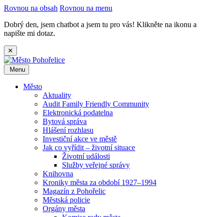
Rovnou na obsah
Rovnou na menu
Dobrý den, jsem chatbot a jsem tu pro vás! Klikněte na ikonu a
napište mi dotaz.
✕
Menu
Město
Aktuality
Audit Family Friendly Community
Elektronická podatelna
Bytová správa
Hlášení rozhlasu
Investiční akce ve městě
Jak co vyřídit – životní situace
Životní události
Služby veřejné správy
Knihovna
Kroniky města za období 1927–1994
Magazín z Pohořelic
Městská policie
Orgány města