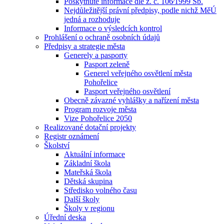
Poskytnuté informace dle z. č. 106⁄1999 Sb.
Nejdůležitější právní předpisy, podle nichž MěÚ
jedná a rozhoduje
Informace o výsledcích kontrol
Prohlášení o ochraně osobních údajů
Předpisy a strategie města
Generely a pasporty
Pasport zeleně
Generel veřejného osvětlení města
Pohořelice
Pasport veřejného osvětlení
Obecně závazné vyhlášky a nařízení města
Program rozvoje města
Vize Pohořelice 2050
Realizované dotační projekty
Registr oznámení
Školství
Aktuální informace
Základní škola
Mateřská škola
Dětská skupina
Středisko volného času
Další školy
Školy v regionu
Úřední deska