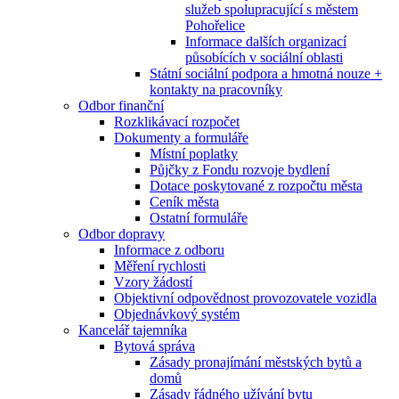
služeb spolupracující s městem
Pohořelice
Informace dalších organizací
působících v sociální oblasti
Státní sociální podpora a hmotná nouze +
kontakty na pracovníky
Odbor finanční
Rozklikávací rozpočet
Dokumenty a formuláře
Místní poplatky
Půjčky z Fondu rozvoje bydlení
Dotace poskytované z rozpočtu města
Ceník města
Ostatní formuláře
Odbor dopravy
Informace z odboru
Měření rychlosti
Vzory žádostí
Objektivní odpovědnost provozovatele vozidla
Objednávkový systém
Kancelář tajemníka
Bytová správa
Zásady pronajímání městských bytů a
domů
Zásady řádného užívání bytu