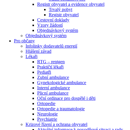
Registr obyvatel a evidence obyvatel
Trvalý pobyt
Registr obyvatel
Cestovní doklady
Vzory žádostí
Objednávkový systém
Objednávkový systém
Pro občany
Infolinky dodavatelů energií
Hlášení závad
Lékaři
RTG – rentgen
Praktičtí lékaři
Pediatři
Zubní ambulance
Gynekologické ambulance
Interní ambulance
Plicní ambulance
Oční ordinace pro dospělé i děti
Ortopedie
Ortopedie a traumatologie
Neurologie
Psychiatrie
Krizové řízení a ochrana obyvatel
Aktuální informace k povodňové situaci a rady