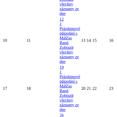
všechny
záznamy ze
dne
12
1
Prázdninové
plápolání s
Máščas
10
11
13
14
15
16
Band
Zobrazit
všechny
záznamy ze
dne
19
1
Prázdninové
plápolání s
Máščas
17
18
20
21
22
23
Band
Zobrazit
všechny
záznamy ze
dne
26