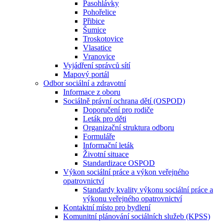
Pasohlávky
Pohořelice
Přibice
Šumice
Troskotovice
Vlasatice
Vranovice
Vyjádření správců sítí
Mapový portál
Odbor sociální a zdravotní
Informace z oboru
Sociálně právní ochrana dětí (OSPOD)
Doporučení pro rodiče
Leták pro děti
Organizační struktura odboru
Formuláře
Informační leták
Životní situace
Standardizace OSPOD
Výkon sociální práce a výkon veřejného
opatrovnictví
Standardy kvality výkonu sociální práce a
výkonu veřejného opatrovnictví
Kontaktní místo pro bydlení
Komunitní plánování sociálních služeb (KPSS)