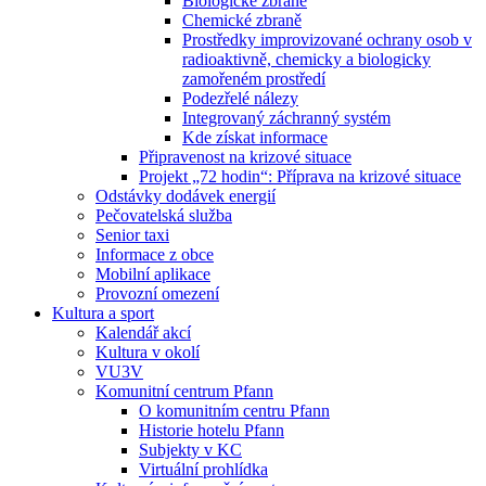
Biologické zbraně
Chemické zbraně
Prostředky improvizované ochrany osob v
radioaktivně, chemicky a biologicky
zamořeném prostředí
Podezřelé nálezy
Integrovaný záchranný systém
Kde získat informace
Připravenost na krizové situace
Projekt „72 hodin“: Příprava na krizové situace
Odstávky dodávek energií
Pečovatelská služba
Senior taxi
Informace z obce
Mobilní aplikace
Provozní omezení
Kultura a sport
Kalendář akcí
Kultura v okolí
VU3V
Komunitní centrum Pfann
O komunitním centru Pfann
Historie hotelu Pfann
Subjekty v KC
Virtuální prohlídka