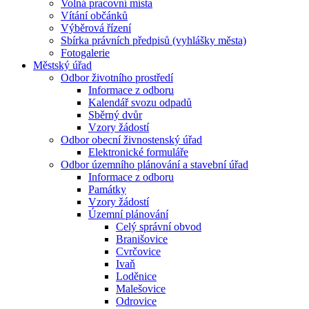
Volná pracovní místa
Vítání občánků
Výběrová řízení
Sbírka právních předpisů (vyhlášky města)
Fotogalerie
Městský úřad
Odbor životního prostředí
Informace z odboru
Kalendář svozu odpadů
Sběrný dvůr
Vzory žádostí
Odbor obecní živnostenský úřad
Elektronické formuláře
Odbor územního plánování a stavební úřad
Informace z odboru
Památky
Vzory žádostí
Územní plánování
Celý správní obvod
Branišovice
Cvrčovice
Ivaň
Loděnice
Malešovice
Odrovice