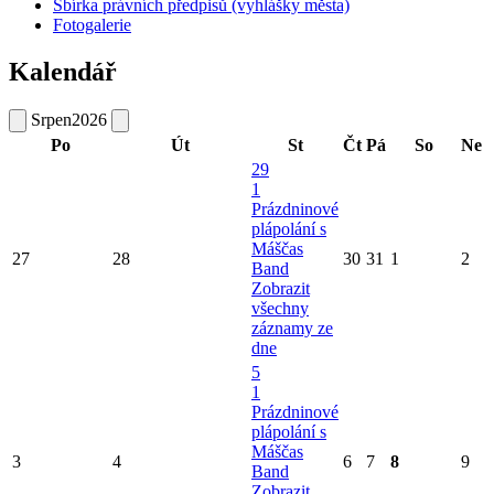
Sbírka právních předpisů (vyhlášky města)
Fotogalerie
Kalendář
Srpen
2026
Po
Út
St
Čt
Pá
So
Ne
29
1
Prázdninové
plápolání s
Máščas
27
28
30
31
1
2
Band
Zobrazit
všechny
záznamy ze
dne
5
1
Prázdninové
plápolání s
Máščas
3
4
6
7
8
9
Band
Zobrazit