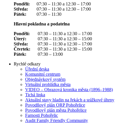
Pondělí:
07:30 – 11:30 a 12:30 – 17:00
Středa:
07:30 – 11:30 a 12:30 – 17:00
Pátek:
07:30 – 11:30
Hlavní pokladna a podatelna
Pondělí:
07:30 – 11:30 a 12:30 – 17:00
Úterý:
07:30 – 11:30 a 12:30 – 15:00
Středa:
07:30 – 11:30 a 12:30 – 17:00
Čtvrtek:
07:30 – 11:30 a 12:30 – 15:00
Pátek:
07:30 – 13:00
Rychlé odkazy
Úřední deska
Komunitní centrum
Objednávkový systém
Virtuální prohlídka města
VIDEO – Obrazová kronika města (1896–1988)
Tichá linka
Aktuální stavy hladin na řekách a srážkové úhrny
Povodňový plán ORP Pohořelice
Povodňový plán města Pohořelice
Farnosti Pohořelic
Audit Family Friendly Community