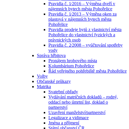
Pravidla č. 1⁄2016 – Výměna dveří v
nájemních bytech města Pohořelice
Pravidla č. 1⁄2013 – Výměna oken za
plastová v nájemních bytech města
Pohořelice
Pravidla prodeje bytů z vlastnictví města
Pohořelice do vlastnictví fyzických a
právnických osob
Pravidla č. 2⁄2008 – vyúčtování spotřeby
vody
Správa hřbitova
Pronájem hrobového místa
Kolumbárium Pohořelice
Řád veřejného pohřebiště města Pohořelice
Volby
Občanské průkazy
Matrika
Svatební obřady
Vydávání matričních dokladů – rodný,
oddací nebo úmrtní list, doklad o
partnerství
Uzavření manželství⁄partnerství
Legalizace a vidimace
Jména a příjmení
Státní občanství ČR