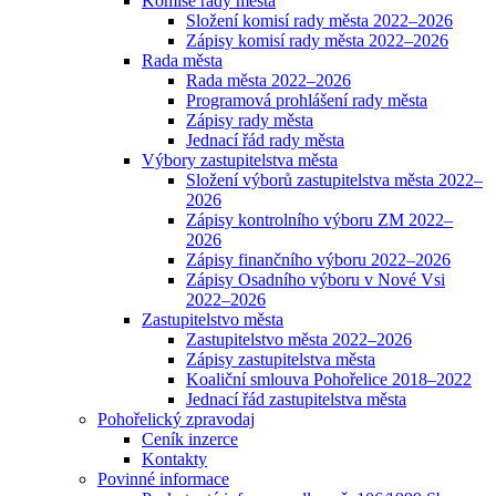
Komise rady města
Složení komisí rady města 2022–2026
Zápisy komisí rady města 2022–2026
Rada města
Rada města 2022–2026
Programová prohlášení rady města
Zápisy rady města
Jednací řád rady města
Výbory zastupitelstva města
Složení výborů zastupitelstva města 2022–
2026
Zápisy kontrolního výboru ZM 2022–
2026
Zápisy finančního výboru 2022–2026
Zápisy Osadního výboru v Nové Vsi
2022–2026
Zastupitelstvo města
Zastupitelstvo města 2022–2026
Zápisy zastupitelstva města
Koaliční smlouva Pohořelice 2018–2022
Jednací řád zastupitelstva města
Pohořelický zpravodaj
Ceník inzerce
Kontakty
Povinné informace