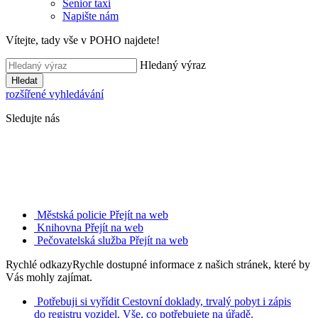
Senior taxi
Napište nám
Vítejte, tady vše v POHO najdete!
Hledaný výraz
Hledat
rozšířené vyhledávání
Sledujte nás
Městská policie
Přejít na web
Knihovna
Přejít na web
Pečovatelská služba
Přejít na web
Rychlé odkazy
Rychle dostupné informace z našich stránek, které by
Vás mohly zajímat.
Potřebuji si vyřídit
Cestovní doklady, trvalý pobyt i zápis
do registru vozidel. Vše, co potřebujete na úřadě.