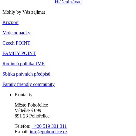
Hlášení závad
Mohly by Vás zajímat
Krizport
Moje odpadky
Czech POINT
FAMILY POINT
Rodinná politika JMK
Sbírka právních předpisů
Family friendly community
Kontakty
Město Pohořelice
Vídeňská 699
691 23 Pohořelice
Telefon:
+420 519 301 311
E-mail:
info@pohorelice.cz