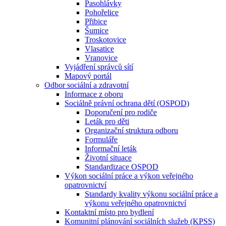
Pasohlávky
Pohořelice
Přibice
Šumice
Troskotovice
Vlasatice
Vranovice
Vyjádření správců sítí
Mapový portál
Odbor sociální a zdravotní
Informace z oboru
Sociálně právní ochrana dětí (OSPOD)
Doporučení pro rodiče
Leták pro děti
Organizační struktura odboru
Formuláře
Informační leták
Životní situace
Standardizace OSPOD
Výkon sociální práce a výkon veřejného
opatrovnictví
Standardy kvality výkonu sociální práce a
výkonu veřejného opatrovnictví
Kontaktní místo pro bydlení
Komunitní plánování sociálních služeb (KPSS)