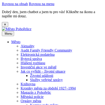
Rovnou na obsah
Rovnou na menu
Dobrý den, jsem chatbot a jsem tu pro vás! Klikněte na ikonu a
napište mi dotaz.
✕
Menu
Město
Aktuality
Audit Family Friendly Community
Elektronická podatelna
Bytová správa
Hlášení rozhlasu
Investiční akce ve městě
Jak co vyřídit – životní situace
Životní události
Služby veřejné správy
Knihovna
Kroniky města za období 1927–1994
Magazín z Pohořelic
Městská policie
Orgány města