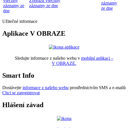
všechny
Zobrazit všechny
záznamy
záznamy ze
záznamy ze dne
ze dne
dne
Užitečné informace
Aplikace V OBRAZE
Sledujte informace z našeho webu v
mobilní aplikaci –
V OBRAZE.
Smart Info
Dostávejte
informace z našeho webu
prostřednictvím SMS a e-mailů
Chci se zaregistrovat
Hlášení závad