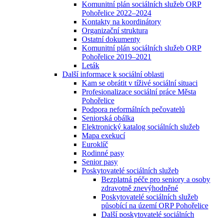
Komunitní plán sociálních služeb ORP
Pohořelice 2022–2024
Kontakty na koordinátory
Organizační struktura
Ostatní dokumenty
Komunitní plán sociálních služeb ORP
Pohořelice 2019–2021
Leták
Další informace k sociální oblasti
Kam se obrátit v tíživé sociální situaci
Profesionalizace sociální práce Města
Pohořelice
Podpora neformálních pečovatelů
Seniorská obálka
Elektronický katalog sociálních služeb
Mapa exekucí
Euroklíč
Rodinné pasy
Senior pasy
Poskytovatelé sociálních služeb
Bezplatná péče pro seniory a osoby
zdravotně znevýhodněné
Poskytovatelé sociálních služeb
působící na území ORP Pohořelice
Další poskytovatelé sociálních