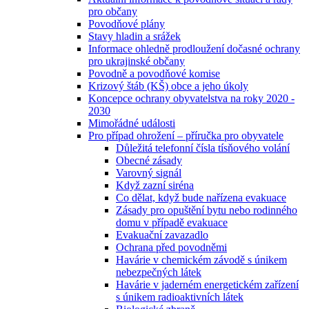
pro občany
Povodňové plány
Stavy hladin a srážek
Informace ohledně prodloužení dočasné ochrany
pro ukrajinské občany
Povodně a povodňové komise
Krizový štáb (KŠ) obce a jeho úkoly
Koncepce ochrany obyvatelstva na roky 2020 -
2030
Mimořádné události
Pro případ ohrožení – příručka pro obyvatele
Důležitá telefonní čísla tísňového volání
Obecné zásady
Varovný signál
Když zazní siréna
Co dělat, když bude nařízena evakuace
Zásady pro opuštění bytu nebo rodinného
domu v případě evakuace
Evakuační zavazadlo
Ochrana před povodněmi
Havárie v chemickém závodě s únikem
nebezpečných látek
Havárie v jaderném energetickém zařízení
s únikem radioaktivních látek