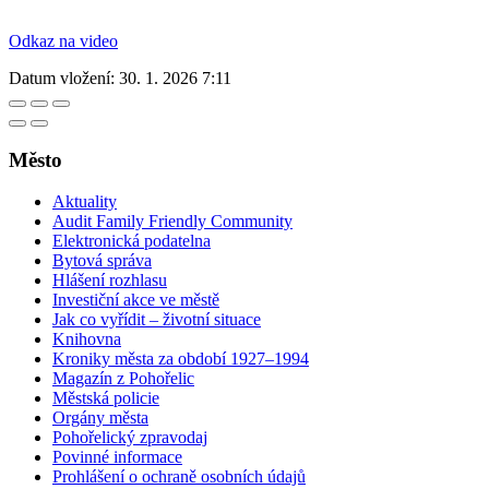
Odkaz na video
Datum vložení:
30. 1. 2026 7:11
Město
Aktuality
Audit Family Friendly Community
Elektronická podatelna
Bytová správa
Hlášení rozhlasu
Investiční akce ve městě
Jak co vyřídit – životní situace
Knihovna
Kroniky města za období 1927–1994
Magazín z Pohořelic
Městská policie
Orgány města
Pohořelický zpravodaj
Povinné informace
Prohlášení o ochraně osobních údajů