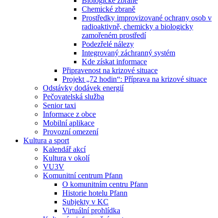
Biologické zbraně
Chemické zbraně
Prostředky improvizované ochrany osob v
radioaktivně, chemicky a biologicky
zamořeném prostředí
Podezřelé nálezy
Integrovaný záchranný systém
Kde získat informace
Připravenost na krizové situace
Projekt „72 hodin“: Příprava na krizové situace
Odstávky dodávek energií
Pečovatelská služba
Senior taxi
Informace z obce
Mobilní aplikace
Provozní omezení
Kultura a sport
Kalendář akcí
Kultura v okolí
VU3V
Komunitní centrum Pfann
O komunitním centru Pfann
Historie hotelu Pfann
Subjekty v KC
Virtuální prohlídka