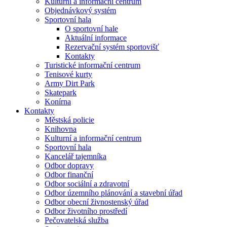
Kulturní a informační centrum
Objednávkový systém
Sportovní hala
O sportovní hale
Aktuální informace
Rezervační systém sportovišť
Kontakty
Turistické informační centrum
Tenisové kurty
Army Dirt Park
Skatepark
Konírna
Kontakty
Městská policie
Knihovna
Kulturní a informační centrum
Sportovní hala
Kancelář tajemníka
Odbor dopravy
Odbor finanční
Odbor sociální a zdravotní
Odbor územního plánování a stavební úřad
Odbor obecní živnostenský úřad
Odbor životního prostředí
Pečovatelská služba