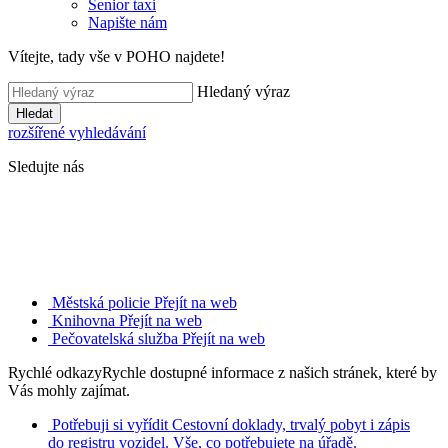
Senior taxi
Napište nám
Vítejte, tady vše v POHO najdete!
Hledaný výraz
Hledat
rozšířené vyhledávání
Sledujte nás
Městská policie
Přejít na web
Knihovna
Přejít na web
Pečovatelská služba
Přejít na web
Rychlé odkazy
Rychle dostupné informace z našich stránek, které by
Vás mohly zajímat.
Potřebuji si vyřídit
Cestovní doklady, trvalý pobyt i zápis
do registru vozidel. Vše, co potřebujete na úřadě.