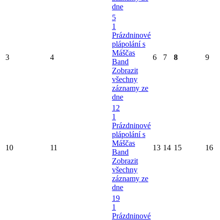
dne
5
1
Prázdninové
plápolání s
Máščas
3
4
6
7
8
9
Band
Zobrazit
všechny
záznamy ze
dne
12
1
Prázdninové
plápolání s
Máščas
10
11
13
14
15
16
Band
Zobrazit
všechny
záznamy ze
dne
19
1
Prázdninové