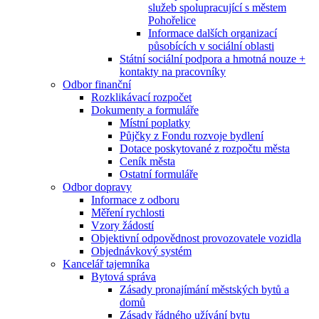
služeb spolupracující s městem
Pohořelice
Informace dalších organizací
působících v sociální oblasti
Státní sociální podpora a hmotná nouze +
kontakty na pracovníky
Odbor finanční
Rozklikávací rozpočet
Dokumenty a formuláře
Místní poplatky
Půjčky z Fondu rozvoje bydlení
Dotace poskytované z rozpočtu města
Ceník města
Ostatní formuláře
Odbor dopravy
Informace z odboru
Měření rychlosti
Vzory žádostí
Objektivní odpovědnost provozovatele vozidla
Objednávkový systém
Kancelář tajemníka
Bytová správa
Zásady pronajímání městských bytů a
domů
Zásady řádného užívání bytu