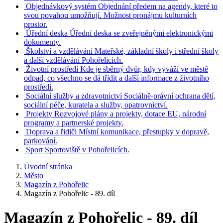
Objednávkový systém
Objednání předem na agendy, které to
svou povahou umožňují. Možnost pronájmu kulturních
prostor.
Úřední deska
Úřední deska se zveřejněnými elektronickými
dokumenty.
Školství a vzdělávání
Mateřské, základní školy i střední školy
a další vzdělávání Pohořelicích.
Životní prostředí
Kde je sběrný dvůr, kdy vyváží ve městě
odpad, co všechno se dá třídit a další informace z životního
prostředí.
Sociální služby a zdravotnictví
Sociálně-právní ochrana dětí,
sociální péče, kuratela a služby, opatrovnictví.
Projekty
Rozvojové plány a projekty, dotace EU, národní
programy a partnerské projekty.
Doprava a řidiči
Místní komunikace, přestupky v dopravě,
parkování.
Sport
Sportoviště v Pohořelicích.
Úvodní stránka
Město
Magazín z Pohořelic
Magazín z Pohořelic - 89. díl
Magazín z Pohořelic - 89. díl