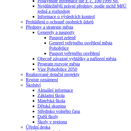
Poskytnuté informace dle z. č. 106⁄1999 Sb.
Nejdůležitější právní předpisy, podle nichž MěÚ
jedná a rozhoduje
Informace o výsledcích kontrol
Prohlášení o ochraně osobních údajů
Předpisy a strategie města
Generely a pasporty
Pasport zeleně
Generel veřejného osvětlení města
Pohořelice
Pasport veřejného osvětlení
Obecně závazné vyhlášky a nařízení města
Program rozvoje města
Vize Pohořelice 2050
Realizované dotační projekty
Registr oznámení
Školství
Aktuální informace
Základní škola
Mateřská škola
Dětská skupina
Středisko volného času
Další školy
Školy v regionu
Úřední deska