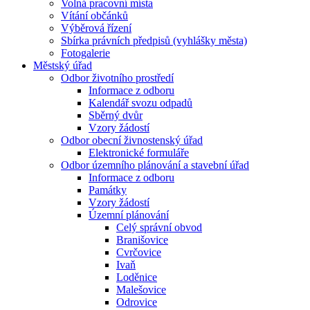
Volná pracovní místa
Vítání občánků
Výběrová řízení
Sbírka právních předpisů (vyhlášky města)
Fotogalerie
Městský úřad
Odbor životního prostředí
Informace z odboru
Kalendář svozu odpadů
Sběrný dvůr
Vzory žádostí
Odbor obecní živnostenský úřad
Elektronické formuláře
Odbor územního plánování a stavební úřad
Informace z odboru
Památky
Vzory žádostí
Územní plánování
Celý správní obvod
Branišovice
Cvrčovice
Ivaň
Loděnice
Malešovice
Odrovice