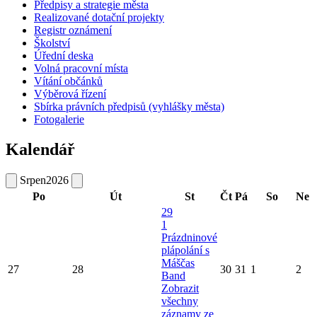
Předpisy a strategie města
Realizované dotační projekty
Registr oznámení
Školství
Úřední deska
Volná pracovní místa
Vítání občánků
Výběrová řízení
Sbírka právních předpisů (vyhlášky města)
Fotogalerie
Kalendář
Srpen
2026
Po
Út
St
Čt
Pá
So
Ne
29
1
Prázdninové
plápolání s
Máščas
27
28
30
31
1
2
Band
Zobrazit
všechny
záznamy ze