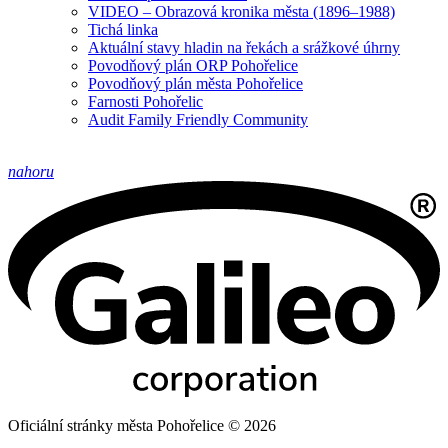
VIDEO – Obrazová kronika města (1896–1988)
Tichá linka
Aktuální stavy hladin na řekách a srážkové úhrny
Povodňový plán ORP Pohořelice
Povodňový plán města Pohořelice
Farnosti Pohořelic
Audit Family Friendly Community
nahoru
Oficiální stránky města Pohořelice © 2026