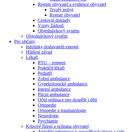
Registr obyvatel a evidence obyvatel
Trvalý pobyt
Registr obyvatel
Cestovní doklady
Vzory žádostí
Objednávkový systém
Objednávkový systém
Pro občany
Infolinky dodavatelů energií
Hlášení závad
Lékaři
RTG – rentgen
Praktičtí lékaři
Pediatři
Zubní ambulance
Gynekologické ambulance
Interní ambulance
Plicní ambulance
Oční ordinace pro dospělé i děti
Ortopedie
Ortopedie a traumatologie
Neurologie
Psychiatrie
Krizové řízení a ochrana obyvatel
Aktuální informace k povodňové situaci a rady