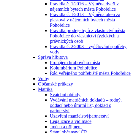
Pravidla č. 1⁄2016 – Výměna dveří v
nájemních bytech města Pohořelice
Pravidla č. 1⁄2013 – Výměna oken za
plastová v nájemních bytech města
Pohořelice
Pravidla prodeje bytů z vlastnictví města
Pohořelice do vlastnictví fyzických a
právnických osob
Pravidla č. 2⁄2008 – vyúčtování spotřeby
vody
Správa hřbitova
Pronájem hrobového místa
Kolumbárium Pohořelice
Řád veřejného pohřebiště města Pohořelice
Volby
Občanské průkazy
Matrika
Svatební obřady
Vydávání matričních dokladů – rodný,
oddací nebo úmrtní list, doklad o
partnerství
Uzavření manželství⁄partnerství
Legalizace a vidimace
Jména a příjmení
Státní občanství ČR