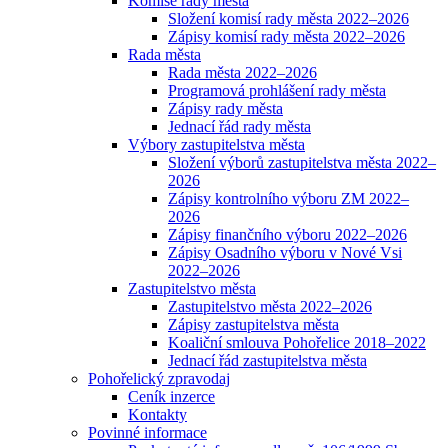
Komise rady města
Složení komisí rady města 2022–2026
Zápisy komisí rady města 2022–2026
Rada města
Rada města 2022–2026
Programová prohlášení rady města
Zápisy rady města
Jednací řád rady města
Výbory zastupitelstva města
Složení výborů zastupitelstva města 2022–
2026
Zápisy kontrolního výboru ZM 2022–
2026
Zápisy finančního výboru 2022–2026
Zápisy Osadního výboru v Nové Vsi
2022–2026
Zastupitelstvo města
Zastupitelstvo města 2022–2026
Zápisy zastupitelstva města
Koaliční smlouva Pohořelice 2018–2022
Jednací řád zastupitelstva města
Pohořelický zpravodaj
Ceník inzerce
Kontakty
Povinné informace