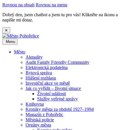
Rovnou na obsah
Rovnou na menu
Dobrý den, jsem chatbot a jsem tu pro vás! Klikněte na ikonu a
napište mi dotaz.
✕
Menu
Město
Aktuality
Audit Family Friendly Community
Elektronická podatelna
Bytová správa
Hlášení rozhlasu
Investiční akce ve městě
Jak co vyřídit – životní situace
Životní události
Služby veřejné správy
Knihovna
Kroniky města za období 1927–1994
Magazín z Pohořelic
Městská policie
Orgány města