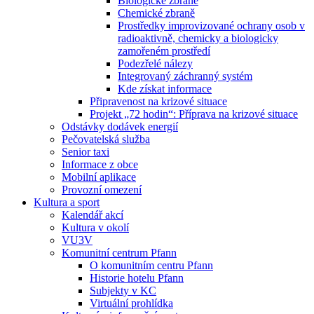
Biologické zbraně
Chemické zbraně
Prostředky improvizované ochrany osob v
radioaktivně, chemicky a biologicky
zamořeném prostředí
Podezřelé nálezy
Integrovaný záchranný systém
Kde získat informace
Připravenost na krizové situace
Projekt „72 hodin“: Příprava na krizové situace
Odstávky dodávek energií
Pečovatelská služba
Senior taxi
Informace z obce
Mobilní aplikace
Provozní omezení
Kultura a sport
Kalendář akcí
Kultura v okolí
VU3V
Komunitní centrum Pfann
O komunitním centru Pfann
Historie hotelu Pfann
Subjekty v KC
Virtuální prohlídka