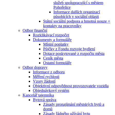
služeb spolupracující s městem
Pohořelice
Informace dalších organizací
působících v sociální oblasti
Státní sociální podpora a hmotná nouze +
kontakty na pracovníky
Odbor finanční
Rozklikávací rozpočet
Dokumenty a formuláře
Místní poplatky
Půjčky z Fondu rozvoje bydlení
Dotace poskytované z rozpočtu města
Ceník města
Ostatní formuláře
Odbor dopravy
Informace z odboru
Měření rychlosti
Vzory žádostí
Objektivní odpovědnost provozovatele vozidla
Objednávkový systém
Kancelář tajemníka
Bytová správa
Zásady pronajímání městských bytů a
domů
Zásady řádného užívání bytu