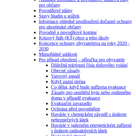
pro občany
Povodňové plány
Stavy hladin a srážek
Informace ohledně prodloužení dočasné ochrany
pro ukrajinské občany
Povodně a povodňové komise
Krizový štáb (KŠ) obce a jeho úkoly
Koncepce ochrany obyvatelstva na roky 2020 -
2030
Mimořádné události
Pro případ ohrožení – příručka pro obyvatele
Důležitá telefonní čísla tísňového volání
Obecné zásady
Varovný signál
Když zazní siréna
Co dělat, když bude nařízena evakuace
Zásady pro opuštění bytu nebo rodinného
domu v případě evakuace
Evakuační zavazadlo
Ochrana před povodněmi
Havárie v chemickém závodě s únikem
nebezpečných látek
Havárie v jaderném energetickém zařízení
s únikem radioaktivních látek