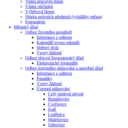
Volná pracovní místa
Vítání občánků
Výběrová řízení
Sbírka právních předpisů (vyhlášky města)
Fotogalerie
Městský úřad
Odbor životního prostředí
Informace z odboru
Kalendář svozu odpadů
Sběrný dvůr
Vzory žádostí
Odbor obecní živnostenský úřad
Elektronické formuláře
Odbor územního plánování a stavební úřad
Informace z odboru
Památky
Vzory žádostí
Územní plánování
Celý správní obvod
Branišovice
Cvrčovice
Ivaň
Loděnice
Malešovice
Odrovice