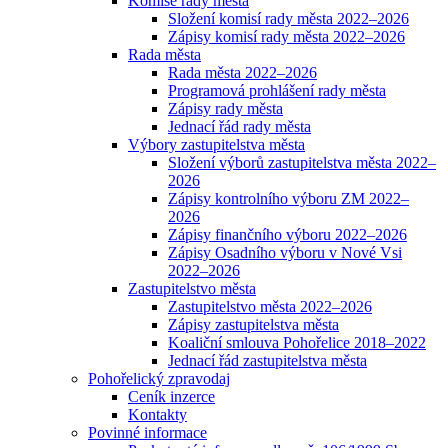
Komise rady města
Složení komisí rady města 2022–2026
Zápisy komisí rady města 2022–2026
Rada města
Rada města 2022–2026
Programová prohlášení rady města
Zápisy rady města
Jednací řád rady města
Výbory zastupitelstva města
Složení výborů zastupitelstva města 2022–
2026
Zápisy kontrolního výboru ZM 2022–
2026
Zápisy finančního výboru 2022–2026
Zápisy Osadního výboru v Nové Vsi
2022–2026
Zastupitelstvo města
Zastupitelstvo města 2022–2026
Zápisy zastupitelstva města
Koaliční smlouva Pohořelice 2018–2022
Jednací řád zastupitelstva města
Pohořelický zpravodaj
Ceník inzerce
Kontakty
Povinné informace