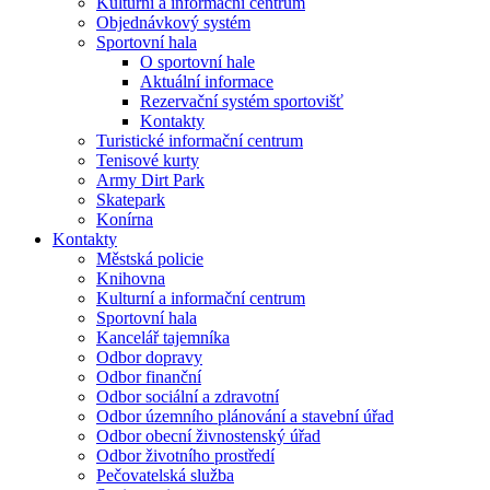
Kulturní a informační centrum
Objednávkový systém
Sportovní hala
O sportovní hale
Aktuální informace
Rezervační systém sportovišť
Kontakty
Turistické informační centrum
Tenisové kurty
Army Dirt Park
Skatepark
Konírna
Kontakty
Městská policie
Knihovna
Kulturní a informační centrum
Sportovní hala
Kancelář tajemníka
Odbor dopravy
Odbor finanční
Odbor sociální a zdravotní
Odbor územního plánování a stavební úřad
Odbor obecní živnostenský úřad
Odbor životního prostředí
Pečovatelská služba