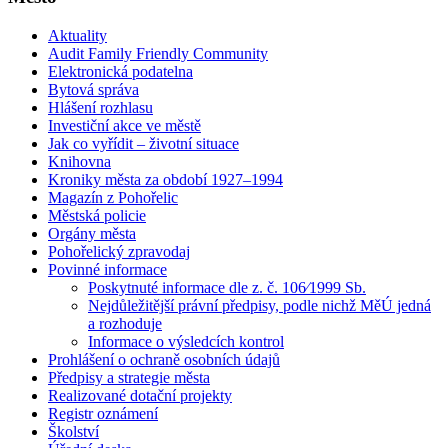
Aktuality
Audit Family Friendly Community
Elektronická podatelna
Bytová správa
Hlášení rozhlasu
Investiční akce ve městě
Jak co vyřídit – životní situace
Knihovna
Kroniky města za období 1927–1994
Magazín z Pohořelic
Městská policie
Orgány města
Pohořelický zpravodaj
Povinné informace
Poskytnuté informace dle z. č. 106⁄1999 Sb.
Nejdůležitější právní předpisy, podle nichž MěÚ jedná
a rozhoduje
Informace o výsledcích kontrol
Prohlášení o ochraně osobních údajů
Předpisy a strategie města
Realizované dotační projekty
Registr oznámení
Školství