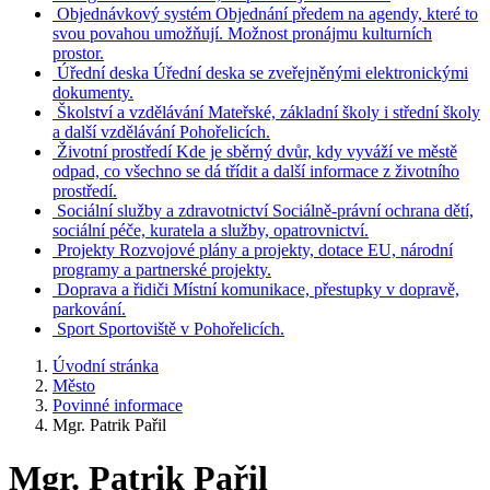
Objednávkový systém
Objednání předem na agendy, které to
svou povahou umožňují. Možnost pronájmu kulturních
prostor.
Úřední deska
Úřední deska se zveřejněnými elektronickými
dokumenty.
Školství a vzdělávání
Mateřské, základní školy i střední školy
a další vzdělávání Pohořelicích.
Životní prostředí
Kde je sběrný dvůr, kdy vyváží ve městě
odpad, co všechno se dá třídit a další informace z životního
prostředí.
Sociální služby a zdravotnictví
Sociálně-právní ochrana dětí,
sociální péče, kuratela a služby, opatrovnictví.
Projekty
Rozvojové plány a projekty, dotace EU, národní
programy a partnerské projekty.
Doprava a řidiči
Místní komunikace, přestupky v dopravě,
parkování.
Sport
Sportoviště v Pohořelicích.
Úvodní stránka
Město
Povinné informace
Mgr. Patrik Pařil
Mgr. Patrik Pařil