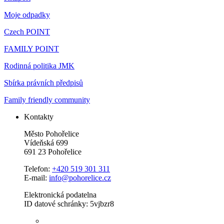
Moje odpadky
Czech POINT
FAMILY POINT
Rodinná politika JMK
Sbírka právních předpisů
Family friendly community
Kontakty
Město Pohořelice
Vídeňská 699
691 23 Pohořelice
Telefon:
+420 519 301 311
E-mail:
info@pohorelice.cz
Elektronická podatelna
ID datové schránky: 5vjbzr8