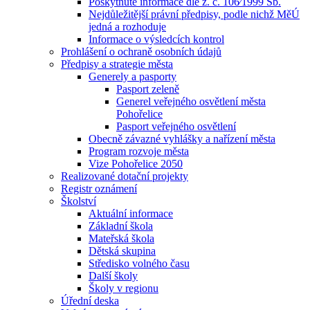
Poskytnuté informace dle z. č. 106⁄1999 Sb.
Nejdůležitější právní předpisy, podle nichž MěÚ
jedná a rozhoduje
Informace o výsledcích kontrol
Prohlášení o ochraně osobních údajů
Předpisy a strategie města
Generely a pasporty
Pasport zeleně
Generel veřejného osvětlení města
Pohořelice
Pasport veřejného osvětlení
Obecně závazné vyhlášky a nařízení města
Program rozvoje města
Vize Pohořelice 2050
Realizované dotační projekty
Registr oznámení
Školství
Aktuální informace
Základní škola
Mateřská škola
Dětská skupina
Středisko volného času
Další školy
Školy v regionu
Úřední deska