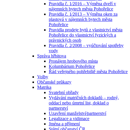
Pravidla č. 1⁄2016 – Výměna dveří v
nájemních bytech města Pohořelice
Pravidla č. 1⁄2013 – Výměna oken za
plastová v nájemních bytech města
Pohořelice
Pravidla prodeje bytů z vlastnictví města
Pohořelice do vlastnictví fyzických a
právnických osob
Pravidla č. 2⁄2008 – vyúčtování spotřeby
vody
Správa hřbitova
Pronájem hrobového místa
Kolumbárium Pohořelice
Řád veřejného pohřebiště města Pohořelice
Volby
Občanské průkazy
Matrika
Svatební obřady
Vydávání matričních dokladů – rodný,
oddací nebo úmrtní list, doklad o
partnerství
Uzavření manželství⁄partnerství
Legalizace a vidimace
Jména a příjmení
Státní občanství ČR