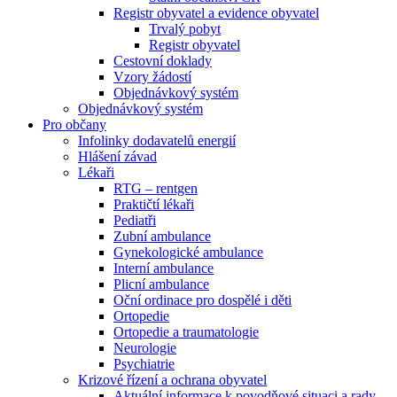
Registr obyvatel a evidence obyvatel
Trvalý pobyt
Registr obyvatel
Cestovní doklady
Vzory žádostí
Objednávkový systém
Objednávkový systém
Pro občany
Infolinky dodavatelů energií
Hlášení závad
Lékaři
RTG – rentgen
Praktičtí lékaři
Pediatři
Zubní ambulance
Gynekologické ambulance
Interní ambulance
Plicní ambulance
Oční ordinace pro dospělé i děti
Ortopedie
Ortopedie a traumatologie
Neurologie
Psychiatrie
Krizové řízení a ochrana obyvatel
Aktuální informace k povodňové situaci a rady