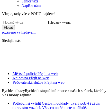
Senior taxi
Napište nám
Vítejte, tady vše v POHO najdete!
Hledaný výraz
Hledat
rozšířené vyhledávání
Sledujte nás
Městská policie
Přejít na web
Knihovna
Přejít na web
Pečovatelská služba
Přejít na web
Rychlé odkazy
Rychle dostupné informace z našich stránek, které by
Vás mohly zajímat.
Potřebuji si vyřídit
Cestovní doklady, trvalý pobyt i zápis
do registru vozidel. Vše, co potřebujete na úřadě.