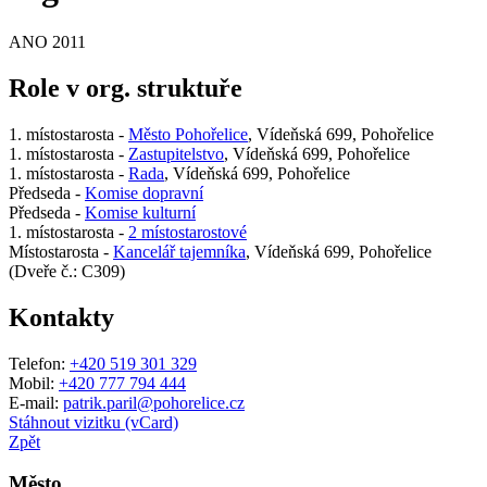
ANO 2011
Role v org. struktuře
1. místostarosta -
Město Pohořelice
, Vídeňská 699, Pohořelice
1. místostarosta -
Zastupitelstvo
, Vídeňská 699, Pohořelice
1. místostarosta -
Rada
, Vídeňská 699, Pohořelice
Předseda -
Komise dopravní
Předseda -
Komise kulturní
1. místostarosta -
2 místostarostové
Místostarosta -
Kancelář tajemníka
, Vídeňská 699, Pohořelice
(Dveře č.: C309)
Kontakty
Telefon:
+420 519 301 329
Mobil:
+420 777 794 444
E-mail:
patrik.paril@pohorelice.cz
Stáhnout vizitku (vCard)
Zpět
Město