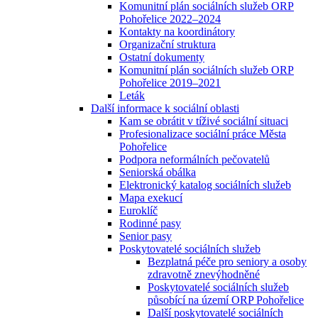
Komunitní plán sociálních služeb ORP
Pohořelice 2022–2024
Kontakty na koordinátory
Organizační struktura
Ostatní dokumenty
Komunitní plán sociálních služeb ORP
Pohořelice 2019–2021
Leták
Další informace k sociální oblasti
Kam se obrátit v tíživé sociální situaci
Profesionalizace sociální práce Města
Pohořelice
Podpora neformálních pečovatelů
Seniorská obálka
Elektronický katalog sociálních služeb
Mapa exekucí
Euroklíč
Rodinné pasy
Senior pasy
Poskytovatelé sociálních služeb
Bezplatná péče pro seniory a osoby
zdravotně znevýhodněné
Poskytovatelé sociálních služeb
působící na území ORP Pohořelice
Další poskytovatelé sociálních