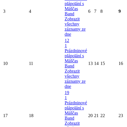
plápolání s
Máščas
3
4
6
7
8
9
Band
Zobrazit
všechny
záznamy ze
dne
12
1
Prázdninové
plápolání s
Máščas
10
11
13
14
15
16
Band
Zobrazit
všechny
záznamy ze
dne
19
1
Prázdninové
plápolání s
Máščas
17
18
20
21
22
23
Band
Zobrazit