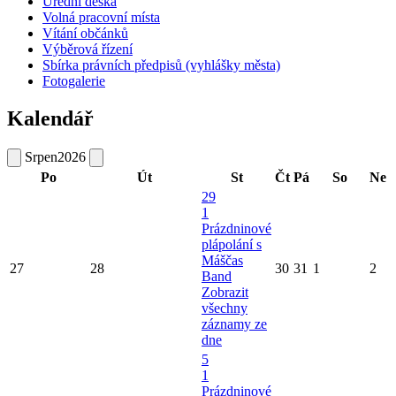
Úřední deska
Volná pracovní místa
Vítání občánků
Výběrová řízení
Sbírka právních předpisů (vyhlášky města)
Fotogalerie
Kalendář
Srpen
2026
Po
Út
St
Čt
Pá
So
Ne
29
1
Prázdninové
plápolání s
Máščas
27
28
30
31
1
2
Band
Zobrazit
všechny
záznamy ze
dne
5
1
Prázdninové