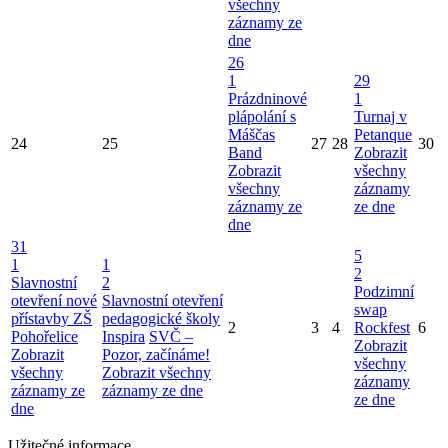
všechny
záznamy ze
dne
26
1
29
Prázdninové
1
plápolání s
Turnaj v
Máščas
Petanque
24
25
27
28
30
Band
Zobrazit
Zobrazit
všechny
všechny
záznamy
záznamy ze
ze dne
dne
31
5
1
1
2
Slavnostní
2
Podzimní
otevření nové
Slavnostní otevření
swap
přístavby ZŠ
pedagogické školy
2
3
4
Rockfest
6
Pohořelice
Inspira
SVČ –
Zobrazit
Zobrazit
Pozor, začínáme!
všechny
všechny
Zobrazit všechny
záznamy
záznamy ze
záznamy ze dne
ze dne
dne
Užitečné informace