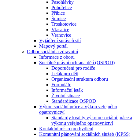
Pasohlávky
Pohořelice
Přibice
Šumice
Troskotovice
Vlasatice
Vranovice
Vyjádření správců sítí
Mapový portál
Odbor sociální a zdravotní
Informace z oboru
Sociálně právní ochrana dětí (OSPOD)
Doporučení pro rodiče
Leták pro děti
Organizační struktura odboru
Formuláře
Informační leták
Životní situace
Standardizace OSPOD
Výkon sociální práce a výkon veřejného
opatrovnictví
Standardy kvality výkonu sociální práce a
výkonu veřejného opatrovnictví
Kontaktní místo pro bydlení
Komunitní plánování sociálních služeb (KPSS)