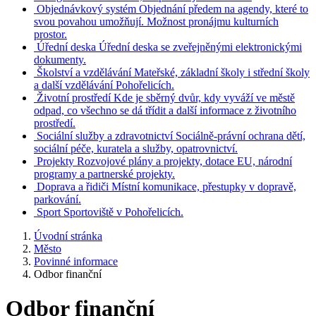
Objednávkový systém
Objednání předem na agendy, které to
svou povahou umožňují. Možnost pronájmu kulturních
prostor.
Úřední deska
Úřední deska se zveřejněnými elektronickými
dokumenty.
Školství a vzdělávání
Mateřské, základní školy i střední školy
a další vzdělávání Pohořelicích.
Životní prostředí
Kde je sběrný dvůr, kdy vyváží ve městě
odpad, co všechno se dá třídit a další informace z životního
prostředí.
Sociální služby a zdravotnictví
Sociálně-právní ochrana dětí,
sociální péče, kuratela a služby, opatrovnictví.
Projekty
Rozvojové plány a projekty, dotace EU, národní
programy a partnerské projekty.
Doprava a řidiči
Místní komunikace, přestupky v dopravě,
parkování.
Sport
Sportoviště v Pohořelicích.
Úvodní stránka
Město
Povinné informace
Odbor finanční
Odbor finanční