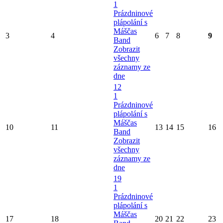
1
Prázdninové
plápolání s
Máščas
3
4
6
7
8
9
Band
Zobrazit
všechny
záznamy ze
dne
12
1
Prázdninové
plápolání s
Máščas
10
11
13
14
15
16
Band
Zobrazit
všechny
záznamy ze
dne
19
1
Prázdninové
plápolání s
Máščas
17
18
20
21
22
23