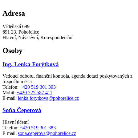
Adresa
Vídeňská 699
691 23, Pohořelice
Hlavní, Návštěvní, Korespondenční
Osoby
Ing. Lenka Forýtková
Vedoucí odboru, finanční kontrola, agenda dotací poskytovaných z
rozpočtu města
Telefon:
+420 519 301 393
Mobil:
+420 725 587 411
E-mail:
lenka.forytkova@pohorelice.cz
Soňa Čeperová
Hlavní účetní
Telefon:
+420 519 301 383
E-mail:
sona.ceperova@pohorelice.cz