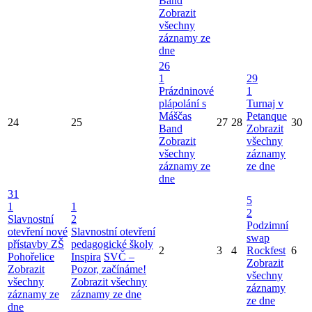
Band
Zobrazit
všechny
záznamy ze
dne
26
1
29
Prázdninové
1
plápolání s
Turnaj v
Máščas
Petanque
24
25
27
28
30
Band
Zobrazit
Zobrazit
všechny
všechny
záznamy
záznamy ze
ze dne
dne
31
5
1
1
2
Slavnostní
2
Podzimní
otevření nové
Slavnostní otevření
swap
přístavby ZŠ
pedagogické školy
2
3
4
Rockfest
6
Pohořelice
Inspira
SVČ –
Zobrazit
Zobrazit
Pozor, začínáme!
všechny
všechny
Zobrazit všechny
záznamy
záznamy ze
záznamy ze dne
ze dne
dne