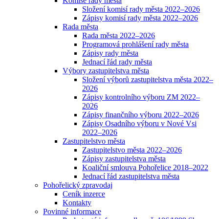
Komise rady města
Složení komisí rady města 2022–2026
Zápisy komisí rady města 2022–2026
Rada města
Rada města 2022–2026
Programová prohlášení rady města
Zápisy rady města
Jednací řád rady města
Výbory zastupitelstva města
Složení výborů zastupitelstva města 2022–
2026
Zápisy kontrolního výboru ZM 2022–
2026
Zápisy finančního výboru 2022–2026
Zápisy Osadního výboru v Nové Vsi
2022–2026
Zastupitelstvo města
Zastupitelstvo města 2022–2026
Zápisy zastupitelstva města
Koaliční smlouva Pohořelice 2018–2022
Jednací řád zastupitelstva města
Pohořelický zpravodaj
Ceník inzerce
Kontakty
Povinné informace