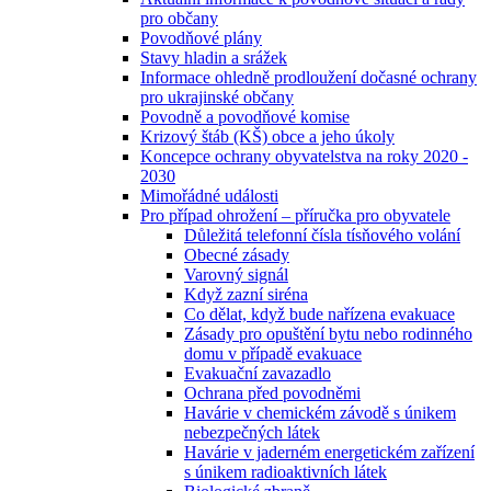
pro občany
Povodňové plány
Stavy hladin a srážek
Informace ohledně prodloužení dočasné ochrany
pro ukrajinské občany
Povodně a povodňové komise
Krizový štáb (KŠ) obce a jeho úkoly
Koncepce ochrany obyvatelstva na roky 2020 -
2030
Mimořádné události
Pro případ ohrožení – příručka pro obyvatele
Důležitá telefonní čísla tísňového volání
Obecné zásady
Varovný signál
Když zazní siréna
Co dělat, když bude nařízena evakuace
Zásady pro opuštění bytu nebo rodinného
domu v případě evakuace
Evakuační zavazadlo
Ochrana před povodněmi
Havárie v chemickém závodě s únikem
nebezpečných látek
Havárie v jaderném energetickém zařízení
s únikem radioaktivních látek