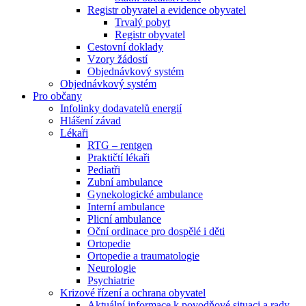
Registr obyvatel a evidence obyvatel
Trvalý pobyt
Registr obyvatel
Cestovní doklady
Vzory žádostí
Objednávkový systém
Objednávkový systém
Pro občany
Infolinky dodavatelů energií
Hlášení závad
Lékaři
RTG – rentgen
Praktičtí lékaři
Pediatři
Zubní ambulance
Gynekologické ambulance
Interní ambulance
Plicní ambulance
Oční ordinace pro dospělé i děti
Ortopedie
Ortopedie a traumatologie
Neurologie
Psychiatrie
Krizové řízení a ochrana obyvatel
Aktuální informace k povodňové situaci a rady