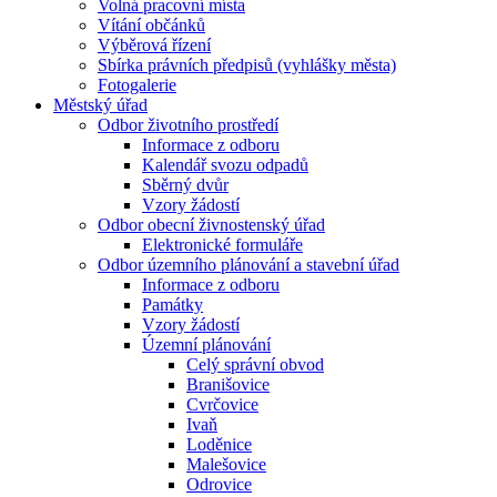
Volná pracovní místa
Vítání občánků
Výběrová řízení
Sbírka právních předpisů (vyhlášky města)
Fotogalerie
Městský úřad
Odbor životního prostředí
Informace z odboru
Kalendář svozu odpadů
Sběrný dvůr
Vzory žádostí
Odbor obecní živnostenský úřad
Elektronické formuláře
Odbor územního plánování a stavební úřad
Informace z odboru
Památky
Vzory žádostí
Územní plánování
Celý správní obvod
Branišovice
Cvrčovice
Ivaň
Loděnice
Malešovice
Odrovice