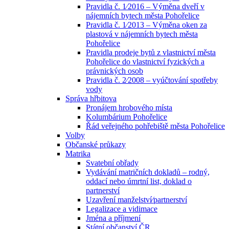
Pravidla č. 1⁄2016 – Výměna dveří v
nájemních bytech města Pohořelice
Pravidla č. 1⁄2013 – Výměna oken za
plastová v nájemních bytech města
Pohořelice
Pravidla prodeje bytů z vlastnictví města
Pohořelice do vlastnictví fyzických a
právnických osob
Pravidla č. 2⁄2008 – vyúčtování spotřeby
vody
Správa hřbitova
Pronájem hrobového místa
Kolumbárium Pohořelice
Řád veřejného pohřebiště města Pohořelice
Volby
Občanské průkazy
Matrika
Svatební obřady
Vydávání matričních dokladů – rodný,
oddací nebo úmrtní list, doklad o
partnerství
Uzavření manželství⁄partnerství
Legalizace a vidimace
Jména a příjmení
Státní občanství ČR