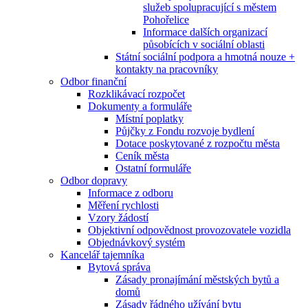
služeb spolupracující s městem
Pohořelice
Informace dalších organizací
působících v sociální oblasti
Státní sociální podpora a hmotná nouze +
kontakty na pracovníky
Odbor finanční
Rozklikávací rozpočet
Dokumenty a formuláře
Místní poplatky
Půjčky z Fondu rozvoje bydlení
Dotace poskytované z rozpočtu města
Ceník města
Ostatní formuláře
Odbor dopravy
Informace z odboru
Měření rychlosti
Vzory žádostí
Objektivní odpovědnost provozovatele vozidla
Objednávkový systém
Kancelář tajemníka
Bytová správa
Zásady pronajímání městských bytů a
domů
Zásady řádného užívání bytu