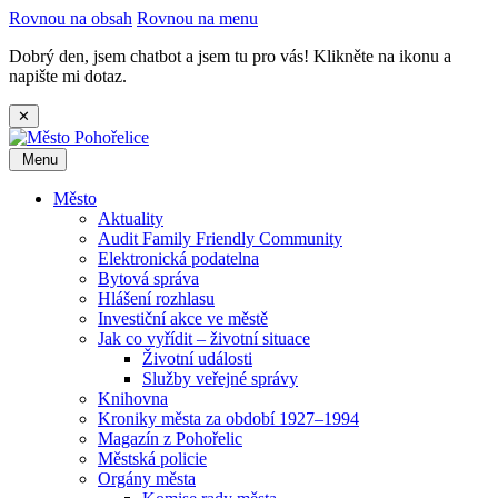
Rovnou na obsah
Rovnou na menu
Dobrý den, jsem chatbot a jsem tu pro vás! Klikněte na ikonu a
napište mi dotaz.
✕
Menu
Město
Aktuality
Audit Family Friendly Community
Elektronická podatelna
Bytová správa
Hlášení rozhlasu
Investiční akce ve městě
Jak co vyřídit – životní situace
Životní události
Služby veřejné správy
Knihovna
Kroniky města za období 1927–1994
Magazín z Pohořelic
Městská policie
Orgány města