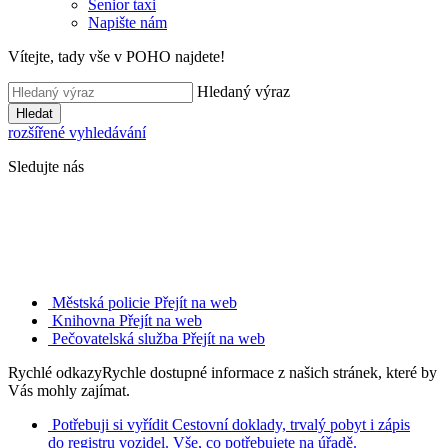
Senior taxi
Napište nám
Vítejte, tady vše v POHO najdete!
Hledaný výraz
Hledat
rozšířené vyhledávání
Sledujte nás
Městská policie
Přejít na web
Knihovna
Přejít na web
Pečovatelská služba
Přejít na web
Rychlé odkazy
Rychle dostupné informace z našich stránek, které by
Vás mohly zajímat.
Potřebuji si vyřídit
Cestovní doklady, trvalý pobyt i zápis
do registru vozidel. Vše, co potřebujete na úřadě.