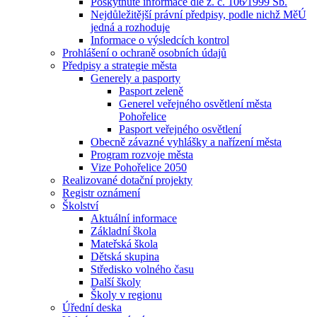
Poskytnuté informace dle z. č. 106⁄1999 Sb.
Nejdůležitější právní předpisy, podle nichž MěÚ
jedná a rozhoduje
Informace o výsledcích kontrol
Prohlášení o ochraně osobních údajů
Předpisy a strategie města
Generely a pasporty
Pasport zeleně
Generel veřejného osvětlení města
Pohořelice
Pasport veřejného osvětlení
Obecně závazné vyhlášky a nařízení města
Program rozvoje města
Vize Pohořelice 2050
Realizované dotační projekty
Registr oznámení
Školství
Aktuální informace
Základní škola
Mateřská škola
Dětská skupina
Středisko volného času
Další školy
Školy v regionu
Úřední deska