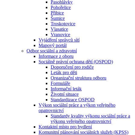
Pasohlávky
Pohořelice
Přibice
Šumice
Troskotovice
Vlasatice
Vranovice
Vyjádření správců sítí
Mapový portál
Odbor sociální a zdravotní
Informace z oboru
Sociálně právní ochrana dětí (OSPOD)
Doporučení pro rodiče
Leták pro děti
Organizační struktura odboru
Formuláře
Informační leták
Životní situace
Standardizace OSPOD
Výkon sociální práce a výkon veřejného
opatrovnictví
Standardy kvality výkonu sociální práce a
výkonu veřejného opatrovnictví
Kontaktní místo pro bydlení
Komunitní plánování sociálních služeb (KPSS)