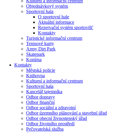
Kulturní a informační centrum
Objednávkový systém
Sportovní hala
O sportovní hale
Aktuální informace
Rezervační systém sportovišť
Kontakty
Turistické informační centrum
Tenisové kurty
Army Dirt Park
Skatepark
Konírna
Kontakty
Městská policie
Knihovna
Kulturní a informační centrum
Sportovní hala
Kancelář tajemníka
Odbor dopravy
Odbor finanční
Odbor sociální a zdravotní
Odbor územního plánování a stavební úřad
Odbor obecní živnostenský úřad
Odbor životního prostředí
Pečovatelská služba