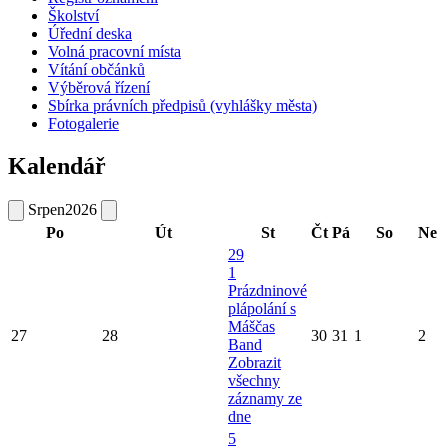
Školství
Úřední deska
Volná pracovní místa
Vítání občánků
Výběrová řízení
Sbírka právních předpisů (vyhlášky města)
Fotogalerie
Kalendář
Srpen
2026
Po
Út
St
Čt
Pá
So
Ne
29
1
Prázdninové
plápolání s
Máščas
27
28
30
31
1
2
Band
Zobrazit
všechny
záznamy ze
dne
5