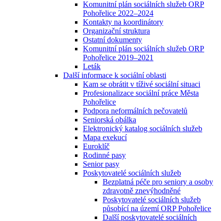
Komunitní plán sociálních služeb ORP
Pohořelice 2022–2024
Kontakty na koordinátory
Organizační struktura
Ostatní dokumenty
Komunitní plán sociálních služeb ORP
Pohořelice 2019–2021
Leták
Další informace k sociální oblasti
Kam se obrátit v tíživé sociální situaci
Profesionalizace sociální práce Města
Pohořelice
Podpora neformálních pečovatelů
Seniorská obálka
Elektronický katalog sociálních služeb
Mapa exekucí
Euroklíč
Rodinné pasy
Senior pasy
Poskytovatelé sociálních služeb
Bezplatná péče pro seniory a osoby
zdravotně znevýhodněné
Poskytovatelé sociálních služeb
působící na území ORP Pohořelice
Další poskytovatelé sociálních