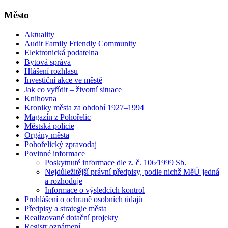
Město
Aktuality
Audit Family Friendly Community
Elektronická podatelna
Bytová správa
Hlášení rozhlasu
Investiční akce ve městě
Jak co vyřídit – životní situace
Knihovna
Kroniky města za období 1927–1994
Magazín z Pohořelic
Městská policie
Orgány města
Pohořelický zpravodaj
Povinné informace
Poskytnuté informace dle z. č. 106⁄1999 Sb.
Nejdůležitější právní předpisy, podle nichž MěÚ jedná
a rozhoduje
Informace o výsledcích kontrol
Prohlášení o ochraně osobních údajů
Předpisy a strategie města
Realizované dotační projekty
Registr oznámení