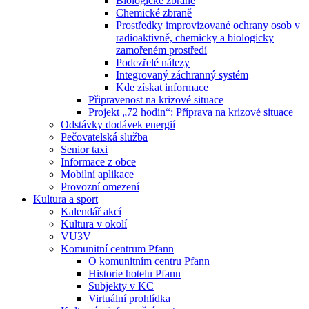
Biologické zbraně
Chemické zbraně
Prostředky improvizované ochrany osob v
radioaktivně, chemicky a biologicky
zamořeném prostředí
Podezřelé nálezy
Integrovaný záchranný systém
Kde získat informace
Připravenost na krizové situace
Projekt „72 hodin“: Příprava na krizové situace
Odstávky dodávek energií
Pečovatelská služba
Senior taxi
Informace z obce
Mobilní aplikace
Provozní omezení
Kultura a sport
Kalendář akcí
Kultura v okolí
VU3V
Komunitní centrum Pfann
O komunitním centru Pfann
Historie hotelu Pfann
Subjekty v KC
Virtuální prohlídka