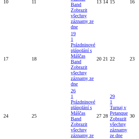
10
11
13
14
15
16
Band
Zobrazit
všechny
záznamy ze
dne
19
1
Prázdninové
plápolání s
Máščas
17
18
20
21
22
23
Band
Zobrazit
všechny
záznamy ze
dne
26
1
29
Prázdninové
1
plápolání s
Turnaj v
Máščas
Petanque
24
25
27
28
30
Band
Zobrazit
Zobrazit
všechny
všechny
záznamy
záznamy ze
ze dne