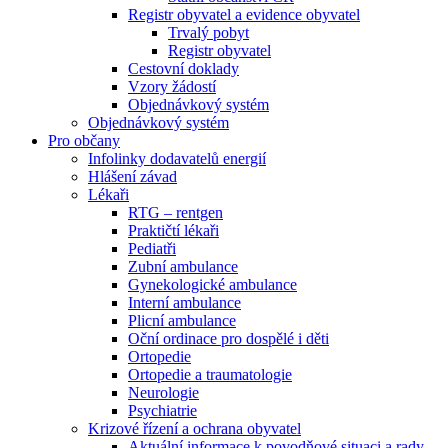
Registr obyvatel a evidence obyvatel
Trvalý pobyt
Registr obyvatel
Cestovní doklady
Vzory žádostí
Objednávkový systém
Objednávkový systém
Pro občany
Infolinky dodavatelů energií
Hlášení závad
Lékaři
RTG – rentgen
Praktičtí lékaři
Pediatři
Zubní ambulance
Gynekologické ambulance
Interní ambulance
Plicní ambulance
Oční ordinace pro dospělé i děti
Ortopedie
Ortopedie a traumatologie
Neurologie
Psychiatrie
Krizové řízení a ochrana obyvatel
Aktuální informace k povodňové situaci a rady