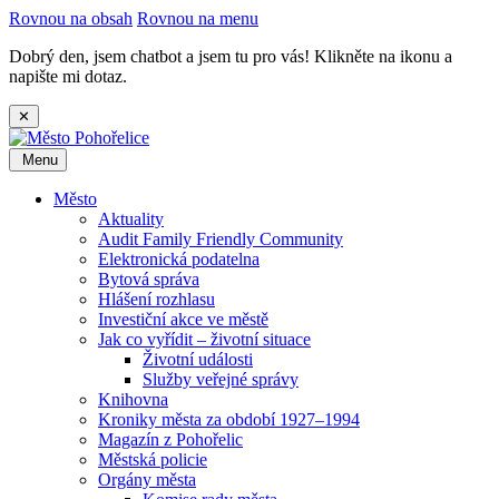
Rovnou na obsah
Rovnou na menu
Dobrý den, jsem chatbot a jsem tu pro vás! Klikněte na ikonu a
napište mi dotaz.
✕
Menu
Město
Aktuality
Audit Family Friendly Community
Elektronická podatelna
Bytová správa
Hlášení rozhlasu
Investiční akce ve městě
Jak co vyřídit – životní situace
Životní události
Služby veřejné správy
Knihovna
Kroniky města za období 1927–1994
Magazín z Pohořelic
Městská policie
Orgány města