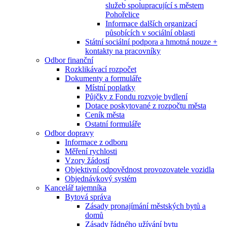
služeb spolupracující s městem
Pohořelice
Informace dalších organizací
působících v sociální oblasti
Státní sociální podpora a hmotná nouze +
kontakty na pracovníky
Odbor finanční
Rozklikávací rozpočet
Dokumenty a formuláře
Místní poplatky
Půjčky z Fondu rozvoje bydlení
Dotace poskytované z rozpočtu města
Ceník města
Ostatní formuláře
Odbor dopravy
Informace z odboru
Měření rychlosti
Vzory žádostí
Objektivní odpovědnost provozovatele vozidla
Objednávkový systém
Kancelář tajemníka
Bytová správa
Zásady pronajímání městských bytů a
domů
Zásady řádného užívání bytu