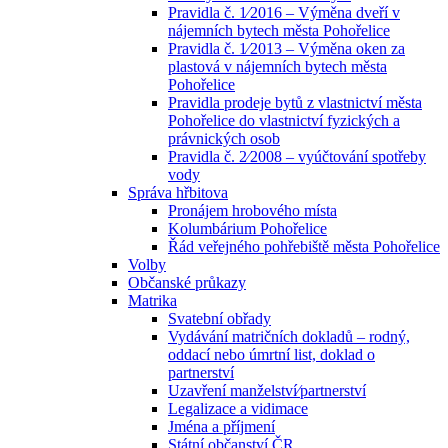
Pravidla č. 1⁄2016 – Výměna dveří v
nájemních bytech města Pohořelice
Pravidla č. 1⁄2013 – Výměna oken za
plastová v nájemních bytech města
Pohořelice
Pravidla prodeje bytů z vlastnictví města
Pohořelice do vlastnictví fyzických a
právnických osob
Pravidla č. 2⁄2008 – vyúčtování spotřeby
vody
Správa hřbitova
Pronájem hrobového místa
Kolumbárium Pohořelice
Řád veřejného pohřebiště města Pohořelice
Volby
Občanské průkazy
Matrika
Svatební obřady
Vydávání matričních dokladů – rodný,
oddací nebo úmrtní list, doklad o
partnerství
Uzavření manželství⁄partnerství
Legalizace a vidimace
Jména a příjmení
Státní občanství ČR