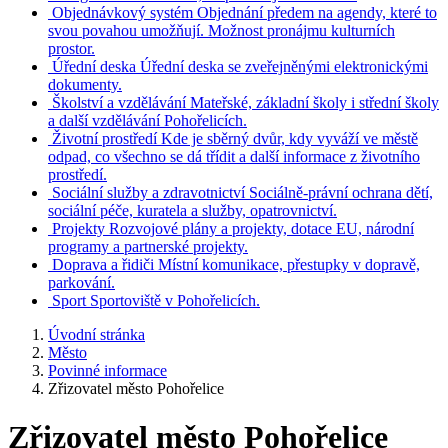
Objednávkový systém
Objednání předem na agendy, které to
svou povahou umožňují. Možnost pronájmu kulturních
prostor.
Úřední deska
Úřední deska se zveřejněnými elektronickými
dokumenty.
Školství a vzdělávání
Mateřské, základní školy i střední školy
a další vzdělávání Pohořelicích.
Životní prostředí
Kde je sběrný dvůr, kdy vyváží ve městě
odpad, co všechno se dá třídit a další informace z životního
prostředí.
Sociální služby a zdravotnictví
Sociálně-právní ochrana dětí,
sociální péče, kuratela a služby, opatrovnictví.
Projekty
Rozvojové plány a projekty, dotace EU, národní
programy a partnerské projekty.
Doprava a řidiči
Místní komunikace, přestupky v dopravě,
parkování.
Sport
Sportoviště v Pohořelicích.
Úvodní stránka
Město
Povinné informace
Zřizovatel město Pohořelice
Zřizovatel město Pohořelice