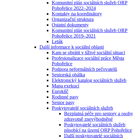
Komunitní plán sociálních služeb ORP
Pohořelice 2022–2024
Kontakty na koordinátory
Organizační struktura
Ostatní dokumenty
Komunitní plán sociálních služeb ORP
Pohořelice 2019–2021
Leták
Další informace k sociální oblasti
Kam se obrátit v tíživé sociální situaci
Profesionalizace sociální práce Města
Pohořelice
Podpora neformálních pečovatelů
Seniorská obálka
Elektronický katalog sociálních služeb
Mapa exekucí
Euroklíč
Rodinné pasy
Senior pasy
Poskytovatelé sociálních služeb
Bezplatná péče pro seniory a osoby
zdravotně znevýhodněné
Poskytovatelé sociálních služeb
působící na území ORP Pohořelice
Další poskytovatelé sociálních