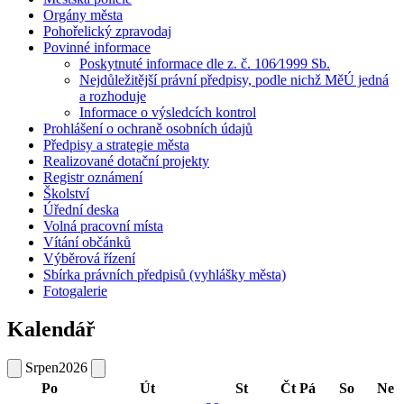
Orgány města
Pohořelický zpravodaj
Povinné informace
Poskytnuté informace dle z. č. 106⁄1999 Sb.
Nejdůležitější právní předpisy, podle nichž MěÚ jedná
a rozhoduje
Informace o výsledcích kontrol
Prohlášení o ochraně osobních údajů
Předpisy a strategie města
Realizované dotační projekty
Registr oznámení
Školství
Úřední deska
Volná pracovní místa
Vítání občánků
Výběrová řízení
Sbírka právních předpisů (vyhlášky města)
Fotogalerie
Kalendář
Srpen
2026
Po
Út
St
Čt
Pá
So
Ne