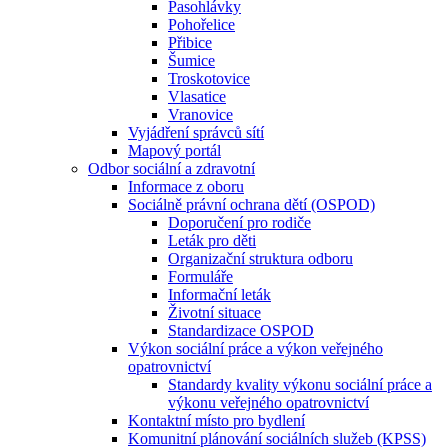
Pasohlávky
Pohořelice
Přibice
Šumice
Troskotovice
Vlasatice
Vranovice
Vyjádření správců sítí
Mapový portál
Odbor sociální a zdravotní
Informace z oboru
Sociálně právní ochrana dětí (OSPOD)
Doporučení pro rodiče
Leták pro děti
Organizační struktura odboru
Formuláře
Informační leták
Životní situace
Standardizace OSPOD
Výkon sociální práce a výkon veřejného
opatrovnictví
Standardy kvality výkonu sociální práce a
výkonu veřejného opatrovnictví
Kontaktní místo pro bydlení
Komunitní plánování sociálních služeb (KPSS)