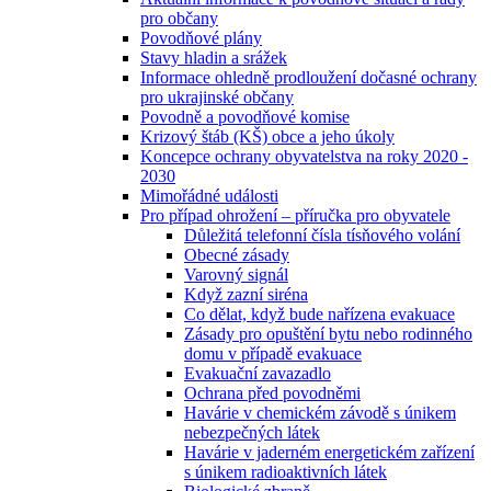
pro občany
Povodňové plány
Stavy hladin a srážek
Informace ohledně prodloužení dočasné ochrany
pro ukrajinské občany
Povodně a povodňové komise
Krizový štáb (KŠ) obce a jeho úkoly
Koncepce ochrany obyvatelstva na roky 2020 -
2030
Mimořádné události
Pro případ ohrožení – příručka pro obyvatele
Důležitá telefonní čísla tísňového volání
Obecné zásady
Varovný signál
Když zazní siréna
Co dělat, když bude nařízena evakuace
Zásady pro opuštění bytu nebo rodinného
domu v případě evakuace
Evakuační zavazadlo
Ochrana před povodněmi
Havárie v chemickém závodě s únikem
nebezpečných látek
Havárie v jaderném energetickém zařízení
s únikem radioaktivních látek