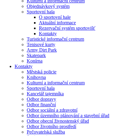
Kulturní a informační centrum
Objednávkový systém
Sportovní hala
O sportovní hale
Aktuální informace
Rezervační systém sportovišť
Kontakty
Turistické informační centrum
Tenisové kurty
Army Dirt Park
Skatepark
Konírna
Kontakty
Městská policie
Knihovna
Kulturní a informační centrum
Sportovní hala
Kancelář tajemníka
Odbor dopravy
Odbor finanční
Odbor sociální a zdravotní
Odbor územního plánování a stavební úřad
Odbor obecní živnostenský úřad
Odbor životního prostředí
Pečovatelská služba