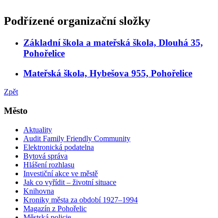
Podřízené organizační složky
Základní škola a mateřská škola, Dlouhá 35,
Pohořelice
Mateřská škola, Hybešova 955, Pohořelice
Zpět
Město
Aktuality
Audit Family Friendly Community
Elektronická podatelna
Bytová správa
Hlášení rozhlasu
Investiční akce ve městě
Jak co vyřídit – životní situace
Knihovna
Kroniky města za období 1927–1994
Magazín z Pohořelic
Městská policie