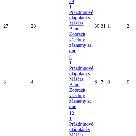
29
1
Prázdninové
plápolání s
Máščas
27
28
30
31
1
2
Band
Zobrazit
všechny
záznamy ze
dne
5
1
Prázdninové
plápolání s
Máščas
3
4
6
7
8
9
Band
Zobrazit
všechny
záznamy ze
dne
12
1
Prázdninové
plápolání s
Máščas