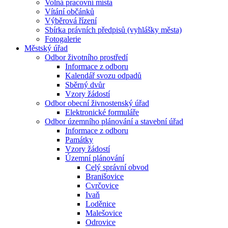
Volná pracovní místa
Vítání občánků
Výběrová řízení
Sbírka právních předpisů (vyhlášky města)
Fotogalerie
Městský úřad
Odbor životního prostředí
Informace z odboru
Kalendář svozu odpadů
Sběrný dvůr
Vzory žádostí
Odbor obecní živnostenský úřad
Elektronické formuláře
Odbor územního plánování a stavební úřad
Informace z odboru
Památky
Vzory žádostí
Územní plánování
Celý správní obvod
Branišovice
Cvrčovice
Ivaň
Loděnice
Malešovice
Odrovice