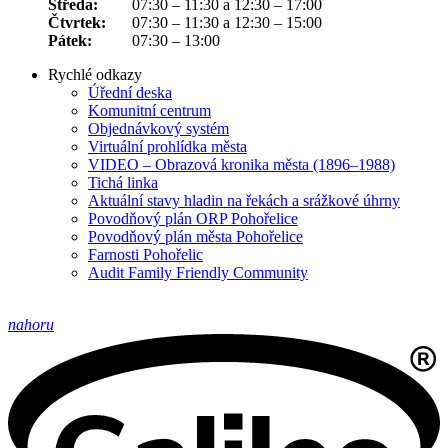
Středa:
07:30 – 11:30 a 12:30 – 17:00
Čtvrtek:
07:30 – 11:30 a 12:30 – 15:00
Pátek:
07:30 – 13:00
Rychlé odkazy
Úřední deska
Komunitní centrum
Objednávkový systém
Virtuální prohlídka města
VIDEO – Obrazová kronika města (1896–1988)
Tichá linka
Aktuální stavy hladin na řekách a srážkové úhrny
Povodňový plán ORP Pohořelice
Povodňový plán města Pohořelice
Farnosti Pohořelic
Audit Family Friendly Community
nahoru