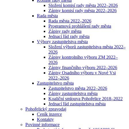
Komise rady města
Složení komisí rady města 2022–2026
Zápisy komisí rady města 2022–2026
Rada města
Rada města 2022–2026
Programová prohlášení rady města
Zápisy rady města
Jednací řád rady města
Výbory zastupitelstva města
Složení výborů zastupitelstva města 2022–
2026
Zápisy kontrolního výboru ZM 2022–
2026
Zápisy finančního výboru 2022–2026
Zápisy Osadního výboru v Nové Vsi
2022–2026
Zastupitelstvo města
Zastupitelstvo města 2022–2026
Zápisy zastupitelstva města
Koaliční smlouva Pohořelice 2018–2022
Jednací řád zastupitelstva města
Pohořelický zpravodaj
Ceník inzerce
Kontakty
Povinné informace