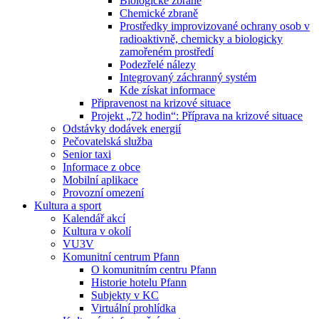
Biologické zbraně
Chemické zbraně
Prostředky improvizované ochrany osob v
radioaktivně, chemicky a biologicky
zamořeném prostředí
Podezřelé nálezy
Integrovaný záchranný systém
Kde získat informace
Připravenost na krizové situace
Projekt „72 hodin“: Příprava na krizové situace
Odstávky dodávek energií
Pečovatelská služba
Senior taxi
Informace z obce
Mobilní aplikace
Provozní omezení
Kultura a sport
Kalendář akcí
Kultura v okolí
VU3V
Komunitní centrum Pfann
O komunitním centru Pfann
Historie hotelu Pfann
Subjekty v KC
Virtuální prohlídka