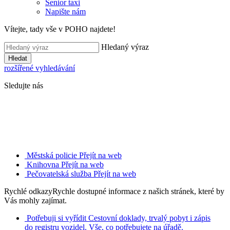
Senior taxi
Napište nám
Vítejte, tady vše v POHO najdete!
Hledaný výraz
Hledat
rozšířené vyhledávání
Sledujte nás
Městská policie
Přejít na web
Knihovna
Přejít na web
Pečovatelská služba
Přejít na web
Rychlé odkazy
Rychle dostupné informace z našich stránek, které by
Vás mohly zajímat.
Potřebuji si vyřídit
Cestovní doklady, trvalý pobyt i zápis
do registru vozidel. Vše, co potřebujete na úřadě.