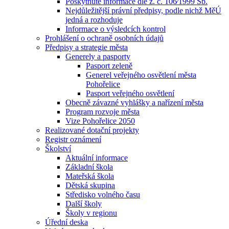
Poskytnuté informace dle z. č. 106⁄1999 Sb.
Nejdůležitější právní předpisy, podle nichž MěÚ
jedná a rozhoduje
Informace o výsledcích kontrol
Prohlášení o ochraně osobních údajů
Předpisy a strategie města
Generely a pasporty
Pasport zeleně
Generel veřejného osvětlení města
Pohořelice
Pasport veřejného osvětlení
Obecně závazné vyhlášky a nařízení města
Program rozvoje města
Vize Pohořelice 2050
Realizované dotační projekty
Registr oznámení
Školství
Aktuální informace
Základní škola
Mateřská škola
Dětská skupina
Středisko volného času
Další školy
Školy v regionu
Úřední deska