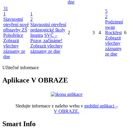
dne
31
5
1
1
2
Slavnostní
2
Podzimní
otevření nové
Slavnostní otevření
swap
přístavby ZŠ
pedagogické školy
2
3
4
Rockfest
6
Pohořelice
Inspira
SVČ –
Zobrazit
Zobrazit
Pozor, začínáme!
všechny
všechny
Zobrazit všechny
záznamy
záznamy ze
záznamy ze dne
ze dne
dne
Užitečné informace
Aplikace V OBRAZE
Sledujte informace z našeho webu v
mobilní aplikaci –
V OBRAZE.
Smart Info