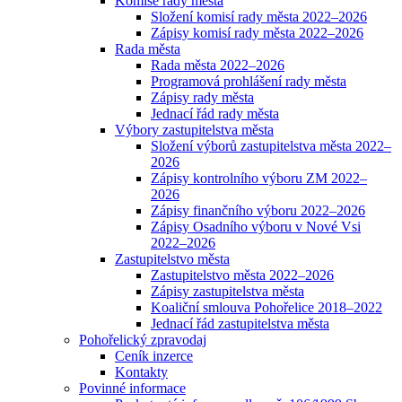
Komise rady města
Složení komisí rady města 2022–2026
Zápisy komisí rady města 2022–2026
Rada města
Rada města 2022–2026
Programová prohlášení rady města
Zápisy rady města
Jednací řád rady města
Výbory zastupitelstva města
Složení výborů zastupitelstva města 2022–
2026
Zápisy kontrolního výboru ZM 2022–
2026
Zápisy finančního výboru 2022–2026
Zápisy Osadního výboru v Nové Vsi
2022–2026
Zastupitelstvo města
Zastupitelstvo města 2022–2026
Zápisy zastupitelstva města
Koaliční smlouva Pohořelice 2018–2022
Jednací řád zastupitelstva města
Pohořelický zpravodaj
Ceník inzerce
Kontakty
Povinné informace