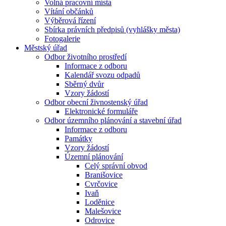
Volná pracovní místa
Vítání občánků
Výběrová řízení
Sbírka právních předpisů (vyhlášky města)
Fotogalerie
Městský úřad
Odbor životního prostředí
Informace z odboru
Kalendář svozu odpadů
Sběrný dvůr
Vzory žádostí
Odbor obecní živnostenský úřad
Elektronické formuláře
Odbor územního plánování a stavební úřad
Informace z odboru
Památky
Vzory žádostí
Územní plánování
Celý správní obvod
Branišovice
Cvrčovice
Ivaň
Loděnice
Malešovice
Odrovice