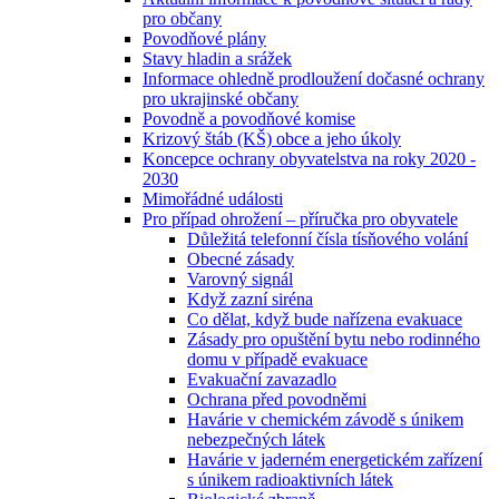
pro občany
Povodňové plány
Stavy hladin a srážek
Informace ohledně prodloužení dočasné ochrany
pro ukrajinské občany
Povodně a povodňové komise
Krizový štáb (KŠ) obce a jeho úkoly
Koncepce ochrany obyvatelstva na roky 2020 -
2030
Mimořádné události
Pro případ ohrožení – příručka pro obyvatele
Důležitá telefonní čísla tísňového volání
Obecné zásady
Varovný signál
Když zazní siréna
Co dělat, když bude nařízena evakuace
Zásady pro opuštění bytu nebo rodinného
domu v případě evakuace
Evakuační zavazadlo
Ochrana před povodněmi
Havárie v chemickém závodě s únikem
nebezpečných látek
Havárie v jaderném energetickém zařízení
s únikem radioaktivních látek