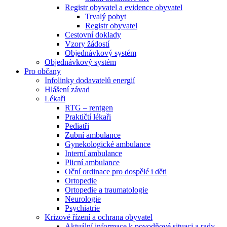
Registr obyvatel a evidence obyvatel
Trvalý pobyt
Registr obyvatel
Cestovní doklady
Vzory žádostí
Objednávkový systém
Objednávkový systém
Pro občany
Infolinky dodavatelů energií
Hlášení závad
Lékaři
RTG – rentgen
Praktičtí lékaři
Pediatři
Zubní ambulance
Gynekologické ambulance
Interní ambulance
Plicní ambulance
Oční ordinace pro dospělé i děti
Ortopedie
Ortopedie a traumatologie
Neurologie
Psychiatrie
Krizové řízení a ochrana obyvatel
Aktuální informace k povodňové situaci a rady