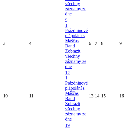
všechny
záznamy ze
dne
5
1
Prázdninové
plápolání s
Máščas
3
4
6
7
8
9
Band
Zobrazit
všechny
záznamy ze
dne
12
1
Prázdninové
plápolání s
Máščas
10
11
13
14
15
16
Band
Zobrazit
všechny
záznamy ze
dne
19