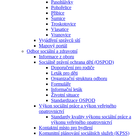
Pasohlávky
Pohořelice
Přibice
Šumice
Troskotovice
Vlasatice
Vranovice
Vyjádření správců sítí
Mapový portál
Odbor sociální a zdravotní
Informace z oboru
Sociálně právní ochrana dětí (OSPOD)
Doporučení pro rodiče
Leták pro děti
Organizační struktura odboru
Formuláře
Informační leták
Životní situace
Standardizace OSPOD
Výkon sociální práce a výkon veřejného
opatrovnictví
Standardy kvality výkonu sociální práce a
výkonu veřejného opatrovnictví
Kontaktní místo pro bydlení
Komunitní plánování sociálních služeb (KPSS)