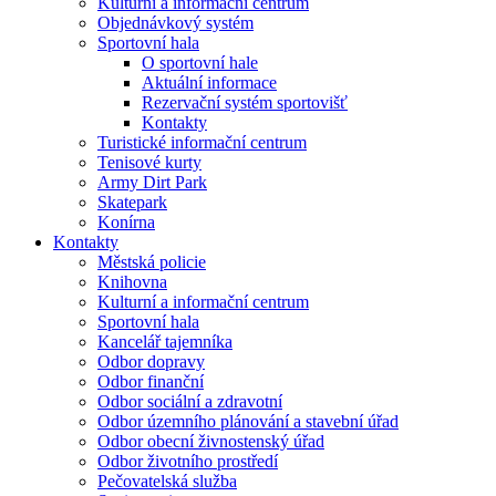
Kulturní a informační centrum
Objednávkový systém
Sportovní hala
O sportovní hale
Aktuální informace
Rezervační systém sportovišť
Kontakty
Turistické informační centrum
Tenisové kurty
Army Dirt Park
Skatepark
Konírna
Kontakty
Městská policie
Knihovna
Kulturní a informační centrum
Sportovní hala
Kancelář tajemníka
Odbor dopravy
Odbor finanční
Odbor sociální a zdravotní
Odbor územního plánování a stavební úřad
Odbor obecní živnostenský úřad
Odbor životního prostředí
Pečovatelská služba