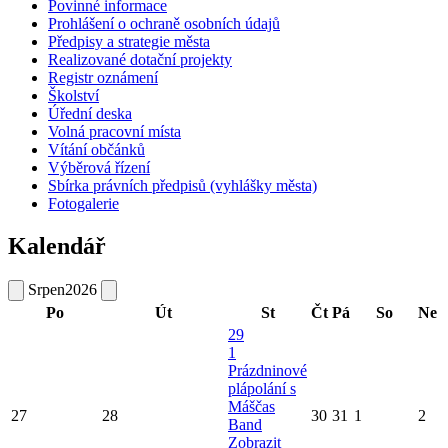
Povinné informace
Prohlášení o ochraně osobních údajů
Předpisy a strategie města
Realizované dotační projekty
Registr oznámení
Školství
Úřední deska
Volná pracovní místa
Vítání občánků
Výběrová řízení
Sbírka právních předpisů (vyhlášky města)
Fotogalerie
Kalendář
Srpen
2026
Po
Út
St
Čt
Pá
So
Ne
29
1
Prázdninové
plápolání s
Máščas
27
28
30
31
1
2
Band
Zobrazit