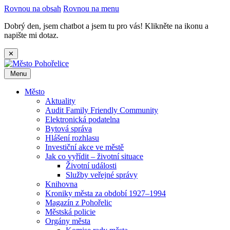
Rovnou na obsah
Rovnou na menu
Dobrý den, jsem chatbot a jsem tu pro vás! Klikněte na ikonu a
napište mi dotaz.
✕
Menu
Město
Aktuality
Audit Family Friendly Community
Elektronická podatelna
Bytová správa
Hlášení rozhlasu
Investiční akce ve městě
Jak co vyřídit – životní situace
Životní události
Služby veřejné správy
Knihovna
Kroniky města za období 1927–1994
Magazín z Pohořelic
Městská policie
Orgány města