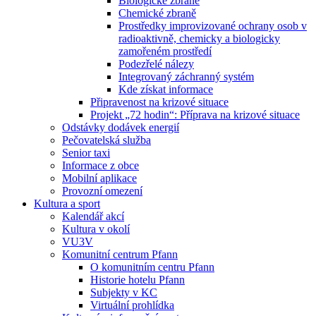
Biologické zbraně
Chemické zbraně
Prostředky improvizované ochrany osob v
radioaktivně, chemicky a biologicky
zamořeném prostředí
Podezřelé nálezy
Integrovaný záchranný systém
Kde získat informace
Připravenost na krizové situace
Projekt „72 hodin“: Příprava na krizové situace
Odstávky dodávek energií
Pečovatelská služba
Senior taxi
Informace z obce
Mobilní aplikace
Provozní omezení
Kultura a sport
Kalendář akcí
Kultura v okolí
VU3V
Komunitní centrum Pfann
O komunitním centru Pfann
Historie hotelu Pfann
Subjekty v KC
Virtuální prohlídka