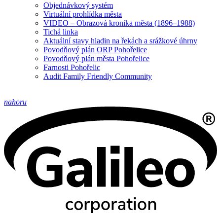
Objednávkový systém
Virtuální prohlídka města
VIDEO – Obrazová kronika města (1896–1988)
Tichá linka
Aktuální stavy hladin na řekách a srážkové úhrny
Povodňový plán ORP Pohořelice
Povodňový plán města Pohořelice
Farnosti Pohořelic
Audit Family Friendly Community
nahoru