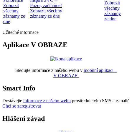
Pohořelice
Inspira
SVČ –
Zobrazit
Zobrazit
Pozor, začínáme!
všechny
všechny
Zobrazit všechny
záznamy
záznamy ze
záznamy ze dne
ze dne
dne
Užitečné informace
Aplikace V OBRAZE
Sledujte informace z našeho webu v
mobilní aplikaci –
V OBRAZE.
Smart Info
Dostávejte
informace z našeho webu
prostřednictvím SMS a e-mailů
Chci se zaregistrovat
Hlášení závad