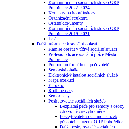
Komunitní plán sociálních služeb ORP
Pohořelice 2022–2024
Kontakty na koordinátory
Organizační struktura
Ostatní dokumenty
Komunitní plán sociálních služeb ORP
Pohořelice 2019–2021
Leták
Další informace k sociální oblasti
Kam se obrátit v tíživé sociální situaci
Profesionalizace sociální práce Města
Pohořelice
Podpora neformálních pečovatelů
Seniorská obálka
Elektronický katalog sociálních služeb
Mapa exekucí
Euroklíč
Rodinné pasy
Senior pasy
Poskytovatelé sociálních služeb
Bezplatná péče pro seniory a osoby
zdravotně znevýhodněné
Poskytovatelé sociálních služeb
působící na území ORP Pohořelice
Další poskytovatelé sociálních