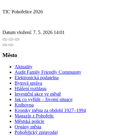
TIC Pohořelice 2026
Datum vložení:
7. 5. 2026 14:01
Město
Aktuality
Audit Family Friendly Community
Elektronická podatelna
Bytová správa
Hlášení rozhlasu
Investiční akce ve městě
Jak co vyřídit – životní situace
Knihovna
Kroniky města za období 1927–1994
Magazín z Pohořelic
Městská policie
Orgány města
Pohořelický zpravodaj