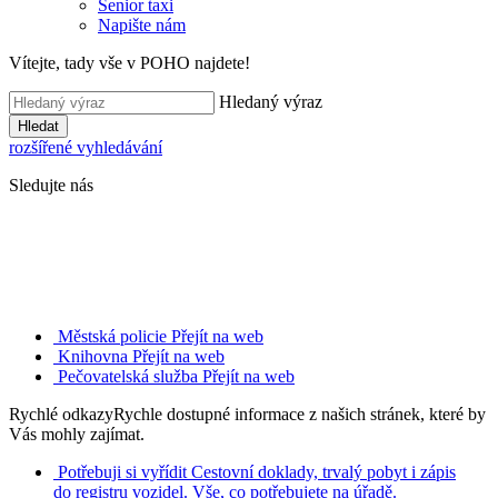
Senior taxi
Napište nám
Vítejte, tady vše v POHO najdete!
Hledaný výraz
Hledat
rozšířené vyhledávání
Sledujte nás
Městská policie
Přejít na web
Knihovna
Přejít na web
Pečovatelská služba
Přejít na web
Rychlé odkazy
Rychle dostupné informace z našich stránek, které by
Vás mohly zajímat.
Potřebuji si vyřídit
Cestovní doklady, trvalý pobyt i zápis
do registru vozidel. Vše, co potřebujete na úřadě.