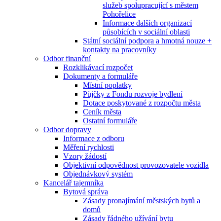
služeb spolupracující s městem
Pohořelice
Informace dalších organizací
působících v sociální oblasti
Státní sociální podpora a hmotná nouze +
kontakty na pracovníky
Odbor finanční
Rozklikávací rozpočet
Dokumenty a formuláře
Místní poplatky
Půjčky z Fondu rozvoje bydlení
Dotace poskytované z rozpočtu města
Ceník města
Ostatní formuláře
Odbor dopravy
Informace z odboru
Měření rychlosti
Vzory žádostí
Objektivní odpovědnost provozovatele vozidla
Objednávkový systém
Kancelář tajemníka
Bytová správa
Zásady pronajímání městských bytů a
domů
Zásady řádného užívání bytu