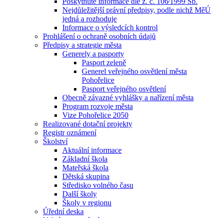
Poskytnuté informace dle z. č. 106⁄1999 Sb.
Nejdůležitější právní předpisy, podle nichž MěÚ
jedná a rozhoduje
Informace o výsledcích kontrol
Prohlášení o ochraně osobních údajů
Předpisy a strategie města
Generely a pasporty
Pasport zeleně
Generel veřejného osvětlení města
Pohořelice
Pasport veřejného osvětlení
Obecně závazné vyhlášky a nařízení města
Program rozvoje města
Vize Pohořelice 2050
Realizované dotační projekty
Registr oznámení
Školství
Aktuální informace
Základní škola
Mateřská škola
Dětská skupina
Středisko volného času
Další školy
Školy v regionu
Úřední deska