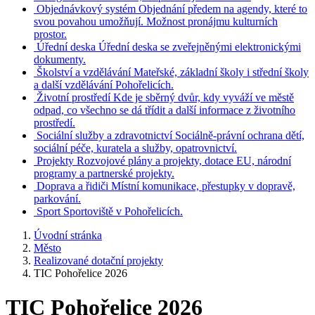
Objednávkový systém
Objednání předem na agendy, které to
svou povahou umožňují. Možnost pronájmu kulturních
prostor.
Úřední deska
Úřední deska se zveřejněnými elektronickými
dokumenty.
Školství a vzdělávání
Mateřské, základní školy i střední školy
a další vzdělávání Pohořelicích.
Životní prostředí
Kde je sběrný dvůr, kdy vyváží ve městě
odpad, co všechno se dá třídit a další informace z životního
prostředí.
Sociální služby a zdravotnictví
Sociálně-právní ochrana dětí,
sociální péče, kuratela a služby, opatrovnictví.
Projekty
Rozvojové plány a projekty, dotace EU, národní
programy a partnerské projekty.
Doprava a řidiči
Místní komunikace, přestupky v dopravě,
parkování.
Sport
Sportoviště v Pohořelicích.
Úvodní stránka
Město
Realizované dotační projekty
TIC Pohořelice 2026
TIC Pohořelice 2026