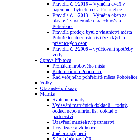
Pravidla č. 1⁄2016 – Výměna dveří v
nájemních bytech města Pohořelice
Pravidla č. 1⁄2013 – Výměna oken za
plastová v nájemních bytech města
Pohořelice
Pravidla prodeje bytů z vlastnictví města
Pohořelice do vlastnictví fyzických a
právnických osob
Pravidla č. 2⁄2008 – vyúčtování spotřeby
vody
Správa hřbitova
Pronájem hrobového místa
Kolumbárium Pohořelice
Řád veřejného pohřebiště města Pohořelice
Volby
Občanské průkazy
Matrika
Svatební obřady
Vydávání matričních dokladů – rodný,
oddací nebo úmrtní list, doklad o
partnerství
Uzavření manželství⁄partnerství
Legalizace a vidimace
Jména a příjmení
Státní občanství ČR