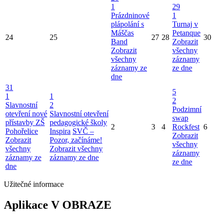
1
29
Prázdninové
1
plápolání s
Turnaj v
Máščas
Petanque
24
25
27
28
30
Band
Zobrazit
Zobrazit
všechny
všechny
záznamy
záznamy ze
ze dne
dne
31
5
1
1
2
Slavnostní
2
Podzimní
otevření nové
Slavnostní otevření
swap
přístavby ZŠ
pedagogické školy
2
3
4
Rockfest
6
Pohořelice
Inspira
SVČ –
Zobrazit
Zobrazit
Pozor, začínáme!
všechny
všechny
Zobrazit všechny
záznamy
záznamy ze
záznamy ze dne
ze dne
dne
Užitečné informace
Aplikace V OBRAZE