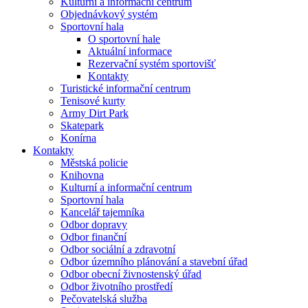
Kulturní a informační centrum
Objednávkový systém
Sportovní hala
O sportovní hale
Aktuální informace
Rezervační systém sportovišť
Kontakty
Turistické informační centrum
Tenisové kurty
Army Dirt Park
Skatepark
Konírna
Kontakty
Městská policie
Knihovna
Kulturní a informační centrum
Sportovní hala
Kancelář tajemníka
Odbor dopravy
Odbor finanční
Odbor sociální a zdravotní
Odbor územního plánování a stavební úřad
Odbor obecní živnostenský úřad
Odbor životního prostředí
Pečovatelská služba