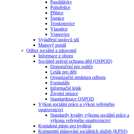
Pasohlávky
Pohořelice
Přibice
Šumice
Troskotovice
Vlasatice
Vranovice
Vyjádření správců sítí
Mapový portál
Odbor sociální a zdravotní
Informace z oboru
Sociálně právní ochrana dětí (OSPOD)
Doporučení pro rodiče
Leták pro děti
Organizační struktura odboru
Formuláře
Informační leták
Životní situace
Standardizace OSPOD
Výkon sociální práce a výkon veřejného
opatrovnictví
Standardy kvality výkonu sociální práce a
výkonu veřejného opatrovnictví
Kontaktní místo pro bydlení
Komunitní plánování sociálních služeb (KPSS)