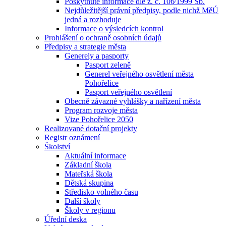
Poskytnuté informace dle z. č. 106⁄1999 Sb.
Nejdůležitější právní předpisy, podle nichž MěÚ
jedná a rozhoduje
Informace o výsledcích kontrol
Prohlášení o ochraně osobních údajů
Předpisy a strategie města
Generely a pasporty
Pasport zeleně
Generel veřejného osvětlení města
Pohořelice
Pasport veřejného osvětlení
Obecně závazné vyhlášky a nařízení města
Program rozvoje města
Vize Pohořelice 2050
Realizované dotační projekty
Registr oznámení
Školství
Aktuální informace
Základní škola
Mateřská škola
Dětská skupina
Středisko volného času
Další školy
Školy v regionu
Úřední deska