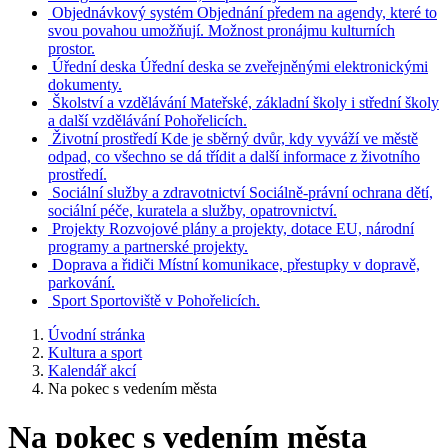
Objednávkový systém
Objednání předem na agendy, které to
svou povahou umožňují. Možnost pronájmu kulturních
prostor.
Úřední deska
Úřední deska se zveřejněnými elektronickými
dokumenty.
Školství a vzdělávání
Mateřské, základní školy i střední školy
a další vzdělávání Pohořelicích.
Životní prostředí
Kde je sběrný dvůr, kdy vyváží ve městě
odpad, co všechno se dá třídit a další informace z životního
prostředí.
Sociální služby a zdravotnictví
Sociálně-právní ochrana dětí,
sociální péče, kuratela a služby, opatrovnictví.
Projekty
Rozvojové plány a projekty, dotace EU, národní
programy a partnerské projekty.
Doprava a řidiči
Místní komunikace, přestupky v dopravě,
parkování.
Sport
Sportoviště v Pohořelicích.
Úvodní stránka
Kultura a sport
Kalendář akcí
Na pokec s vedením města
Na pokec s vedením města