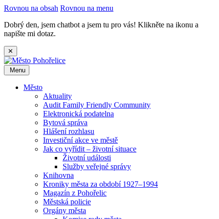
Rovnou na obsah
Rovnou na menu
Dobrý den, jsem chatbot a jsem tu pro vás! Klikněte na ikonu a
napište mi dotaz.
✕
Menu
Město
Aktuality
Audit Family Friendly Community
Elektronická podatelna
Bytová správa
Hlášení rozhlasu
Investiční akce ve městě
Jak co vyřídit – životní situace
Životní události
Služby veřejné správy
Knihovna
Kroniky města za období 1927–1994
Magazín z Pohořelic
Městská policie
Orgány města