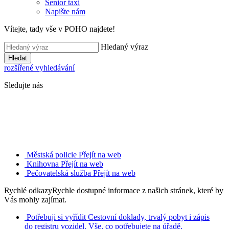
Senior taxi
Napište nám
Vítejte, tady vše v POHO najdete!
Hledaný výraz
Hledat
rozšířené vyhledávání
Sledujte nás
Městská policie
Přejít na web
Knihovna
Přejít na web
Pečovatelská služba
Přejít na web
Rychlé odkazy
Rychle dostupné informace z našich stránek, které by
Vás mohly zajímat.
Potřebuji si vyřídit
Cestovní doklady, trvalý pobyt i zápis
do registru vozidel. Vše, co potřebujete na úřadě.