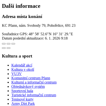
Další informace
Adresa místa konání
KC Pfann, nám. Svobody 79, Pohořelice, 691 23
Souřadnice GPS:
48° 58′ 52.6″N 16° 31′ 29.″E
Datum poslední aktualizace:
6. 1. 2026 9:18
Kultura a sport
Kalendář akcí
Kultura v okolí
VU3V
Komunitní centrum Pfann
Kulturní a informační centrum
Objednávkový systém
Sportovní hala
Turistické informační centrum
Tenisové kurty
Army Dirt Park