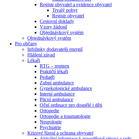
Registr obyvatel a evidence obyvatel
Trvalý pobyt
Registr obyvatel
Cestovní doklady
Vzory žádostí
Objednávkový systém
Objednávkový systém
Pro občany
Infolinky dodavatelů energií
Hlášení závad
Lékaři
RTG – rentgen
Praktičtí lékaři
Pediatři
Zubní ambulance
Gynekologické ambulance
Interní ambulance
Plicní ambulance
Oční ordinace pro dospělé i děti
Ortopedie
Ortopedie a traumatologie
Neurologie
Psychiatrie
Krizové řízení a ochrana obyvatel
Aktuální informace k povodňové situaci a rady