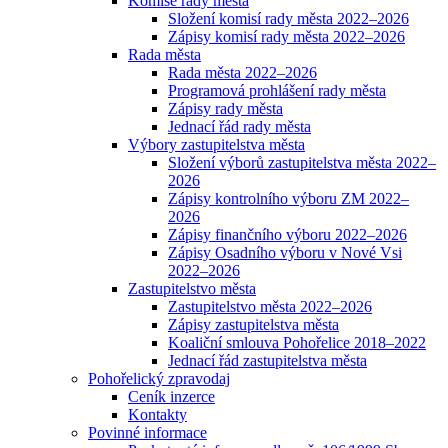
Komise rady města
Složení komisí rady města 2022–2026
Zápisy komisí rady města 2022–2026
Rada města
Rada města 2022–2026
Programová prohlášení rady města
Zápisy rady města
Jednací řád rady města
Výbory zastupitelstva města
Složení výborů zastupitelstva města 2022–
2026
Zápisy kontrolního výboru ZM 2022–
2026
Zápisy finančního výboru 2022–2026
Zápisy Osadního výboru v Nové Vsi
2022–2026
Zastupitelstvo města
Zastupitelstvo města 2022–2026
Zápisy zastupitelstva města
Koaliční smlouva Pohořelice 2018–2022
Jednací řád zastupitelstva města
Pohořelický zpravodaj
Ceník inzerce
Kontakty
Povinné informace