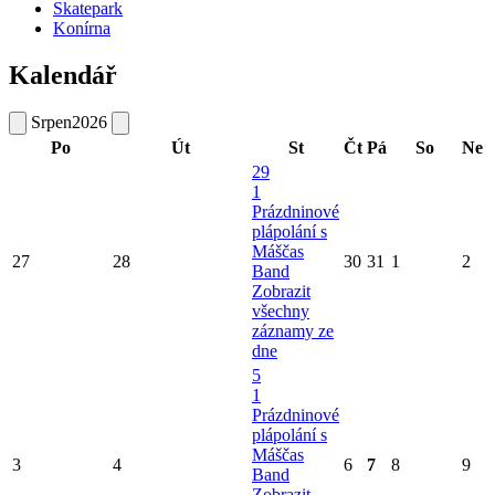
Skatepark
Konírna
Kalendář
Srpen
2026
Po
Út
St
Čt
Pá
So
Ne
29
1
Prázdninové
plápolání s
Máščas
27
28
30
31
1
2
Band
Zobrazit
všechny
záznamy ze
dne
5
1
Prázdninové
plápolání s
Máščas
3
4
6
7
8
9
Band
Zobrazit