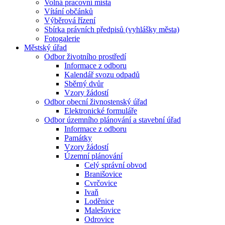
Volná pracovní místa
Vítání občánků
Výběrová řízení
Sbírka právních předpisů (vyhlášky města)
Fotogalerie
Městský úřad
Odbor životního prostředí
Informace z odboru
Kalendář svozu odpadů
Sběrný dvůr
Vzory žádostí
Odbor obecní živnostenský úřad
Elektronické formuláře
Odbor územního plánování a stavební úřad
Informace z odboru
Památky
Vzory žádostí
Územní plánování
Celý správní obvod
Branišovice
Cvrčovice
Ivaň
Loděnice
Malešovice
Odrovice