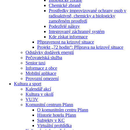
Biologické zbraně
Chemické zbraně
Prostředky improvizované ochrany osob v
radioaktivně, chemicky a biologicky
zamořeném prostředí
Podezřelé nálezy
Integrovaný záchranný systém
Kde získat informace
Připravenost na krizové situace
Projekt „72 hodin“: Příprava na krizové situace
Odstávky dodávek energií
Pečovatelská služba
Senior taxi
Informace z obce
Mobilní aplikace
Provozní omezení
Kultura a sport
Kalendář akcí
Kultura v okolí
VU3V
Komunitní centrum Pfann
O komunitním centru Pfann
Historie hotelu Pfann
Subjekty v KC
Virtuální prohlídka