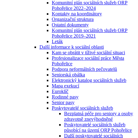
Komunitní plán sociálních služeb ORP
Pohořelice 2022–2024
Kontakty na koordinátory
Organizační struktura
Ostatní dokumenty
Komunitní plán sociálních služeb ORP
Pohořelice 2019–2021
Leták
Další informace k sociální oblasti
Kam se obrátit v tíživé sociální situaci
Profesionalizace sociální práce Města
Pohořelice
Podpora neformálních pečovatelů
Seniorská obálka
Elektronický katalog sociálních služeb
Mapa exekucí
Euroklíč
Rodinné pasy
Senior pasy
Poskytovatelé sociálních služeb
Bezplatná péče pro seniory a osoby
zdravotně znevýhodněné
Poskytovatelé sociálních služeb
působící na území ORP Pohořelice
Další poskytovatelé sociálních