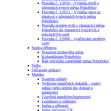
Pravidla č. 1⁄2016 – Výměna dveří v
nájemních bytech města Pohořelice
Pravidla č. 1⁄2013 – Výměna oken za
plastová v nájemních bytech města
Pohořelice
Pravidla prodeje bytů z vlastnictví města
Pohořelice do vlastnictví fyzických a
právnických osob
Pravidla č. 2⁄2008 – vyúčtování spotřeby
vody
Správa hřbitova
Pronájem hrobového místa
Kolumbárium Pohořelice
Řád veřejného pohřebiště města Pohořelice
Volby
Občanské průkazy
Matrika
Svatební obřady
Vydávání matričních dokladů – rodný,
oddací nebo úmrtní list, doklad o
partnerství
Uzavření manželství⁄partnerství
Legalizace a vidimace
Jména a příjmení
Státní občanství ČR