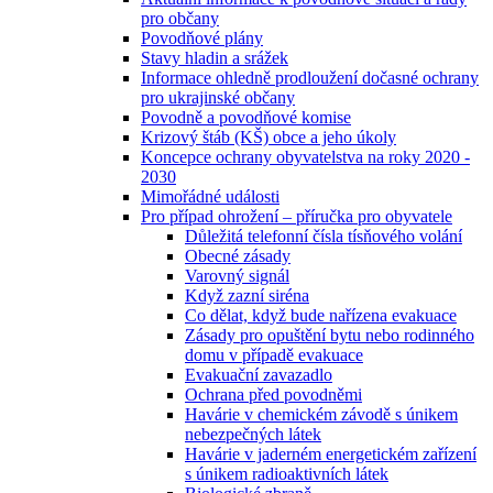
pro občany
Povodňové plány
Stavy hladin a srážek
Informace ohledně prodloužení dočasné ochrany
pro ukrajinské občany
Povodně a povodňové komise
Krizový štáb (KŠ) obce a jeho úkoly
Koncepce ochrany obyvatelstva na roky 2020 -
2030
Mimořádné události
Pro případ ohrožení – příručka pro obyvatele
Důležitá telefonní čísla tísňového volání
Obecné zásady
Varovný signál
Když zazní siréna
Co dělat, když bude nařízena evakuace
Zásady pro opuštění bytu nebo rodinného
domu v případě evakuace
Evakuační zavazadlo
Ochrana před povodněmi
Havárie v chemickém závodě s únikem
nebezpečných látek
Havárie v jaderném energetickém zařízení
s únikem radioaktivních látek