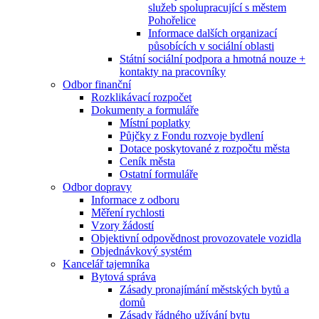
služeb spolupracující s městem
Pohořelice
Informace dalších organizací
působících v sociální oblasti
Státní sociální podpora a hmotná nouze +
kontakty na pracovníky
Odbor finanční
Rozklikávací rozpočet
Dokumenty a formuláře
Místní poplatky
Půjčky z Fondu rozvoje bydlení
Dotace poskytované z rozpočtu města
Ceník města
Ostatní formuláře
Odbor dopravy
Informace z odboru
Měření rychlosti
Vzory žádostí
Objektivní odpovědnost provozovatele vozidla
Objednávkový systém
Kancelář tajemníka
Bytová správa
Zásady pronajímání městských bytů a
domů
Zásady řádného užívání bytu