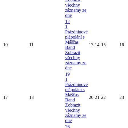
všechny
záznamy ze
dne
12
1
Prázdninové
plápolání s
Máščas
10
11
13
14
15
16
Band
Zobrazit
všechny
záznamy ze
dne
19
1
Prázdninové
plápolání s
Máščas
17
18
20
21
22
23
Band
Zobrazit
všechny
záznamy ze
dne
26