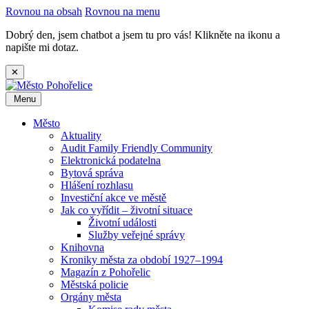
Rovnou na obsah
Rovnou na menu
Dobrý den, jsem chatbot a jsem tu pro vás! Klikněte na ikonu a
napište mi dotaz.
✕
Menu
Město
Aktuality
Audit Family Friendly Community
Elektronická podatelna
Bytová správa
Hlášení rozhlasu
Investiční akce ve městě
Jak co vyřídit – životní situace
Životní události
Služby veřejné správy
Knihovna
Kroniky města za období 1927–1994
Magazín z Pohořelic
Městská policie
Orgány města