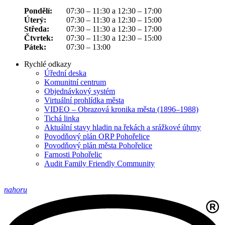
Pondělí:
07:30 – 11:30 a 12:30 – 17:00
Úterý:
07:30 – 11:30 a 12:30 – 15:00
Středa:
07:30 – 11:30 a 12:30 – 17:00
Čtvrtek:
07:30 – 11:30 a 12:30 – 15:00
Pátek:
07:30 – 13:00
Rychlé odkazy
Úřední deska
Komunitní centrum
Objednávkový systém
Virtuální prohlídka města
VIDEO – Obrazová kronika města (1896–1988)
Tichá linka
Aktuální stavy hladin na řekách a srážkové úhrny
Povodňový plán ORP Pohořelice
Povodňový plán města Pohořelice
Farnosti Pohořelic
Audit Family Friendly Community
nahoru