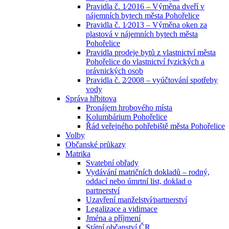
Pravidla č. 1⁄2016 – Výměna dveří v
nájemních bytech města Pohořelice
Pravidla č. 1⁄2013 – Výměna oken za
plastová v nájemních bytech města
Pohořelice
Pravidla prodeje bytů z vlastnictví města
Pohořelice do vlastnictví fyzických a
právnických osob
Pravidla č. 2⁄2008 – vyúčtování spotřeby
vody
Správa hřbitova
Pronájem hrobového místa
Kolumbárium Pohořelice
Řád veřejného pohřebiště města Pohořelice
Volby
Občanské průkazy
Matrika
Svatební obřady
Vydávání matričních dokladů – rodný,
oddací nebo úmrtní list, doklad o
partnerství
Uzavření manželství⁄partnerství
Legalizace a vidimace
Jména a příjmení
Státní občanství ČR