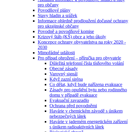
pro občany
Povodňové plány
Stavy hladin a srážek
Informace ohledně prodloužení dočasné ochrany
pro ukrajinské občany
Povodně a povodňové komise
Krizový štáb (KŠ) obce a jeho úkoly
Koncepce ochrany obyvatelstva na roky 2020 -
2030
Mimořádné události
Pro případ ohrožení – příručka pro obyvatele
Důležitá telefonní čísla tísňového volání
Obecné zásady
Varovný signál
Když zazní siréna
Co dělat, když bude nařízena evakuace
Zásady pro opuštění bytu nebo rodinného
domu v případě evakuace
Evakuační zavazadlo
Ochrana před povodněmi
Havárie v chemickém závodě s únikem
nebezpečných látek
Havárie v jaderném energetickém zařízení
s únikem radioaktivních látek