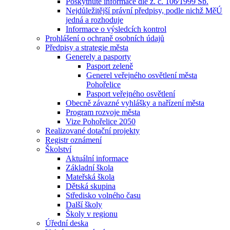
Poskytnuté informace dle z. č. 106⁄1999 Sb.
Nejdůležitější právní předpisy, podle nichž MěÚ
jedná a rozhoduje
Informace o výsledcích kontrol
Prohlášení o ochraně osobních údajů
Předpisy a strategie města
Generely a pasporty
Pasport zeleně
Generel veřejného osvětlení města
Pohořelice
Pasport veřejného osvětlení
Obecně závazné vyhlášky a nařízení města
Program rozvoje města
Vize Pohořelice 2050
Realizované dotační projekty
Registr oznámení
Školství
Aktuální informace
Základní škola
Mateřská škola
Dětská skupina
Středisko volného času
Další školy
Školy v regionu
Úřední deska