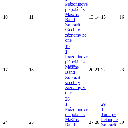
Prázdninové
plápolání s
Máščas
10
11
13
14
15
16
Band
Zobrazit
všechny
záznamy ze
dne
19
1
Prázdninové
plápolání s
Máščas
17
18
20
21
22
23
Band
Zobrazit
všechny
záznamy ze
dne
26
1
29
Prázdninové
1
plápolání s
Turnaj v
Máščas
Petanque
24
25
27
28
30
Band
Zobrazit