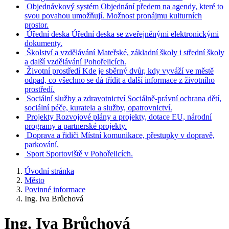
Objednávkový systém
Objednání předem na agendy, které to
svou povahou umožňují. Možnost pronájmu kulturních
prostor.
Úřední deska
Úřední deska se zveřejněnými elektronickými
dokumenty.
Školství a vzdělávání
Mateřské, základní školy i střední školy
a další vzdělávání Pohořelicích.
Životní prostředí
Kde je sběrný dvůr, kdy vyváží ve městě
odpad, co všechno se dá třídit a další informace z životního
prostředí.
Sociální služby a zdravotnictví
Sociálně-právní ochrana dětí,
sociální péče, kuratela a služby, opatrovnictví.
Projekty
Rozvojové plány a projekty, dotace EU, národní
programy a partnerské projekty.
Doprava a řidiči
Místní komunikace, přestupky v dopravě,
parkování.
Sport
Sportoviště v Pohořelicích.
Úvodní stránka
Město
Povinné informace
Ing. Iva Brůchová
Ing. Iva Brůchová