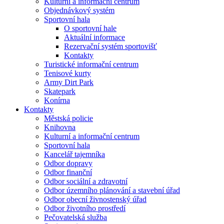
Kulturní a informační centrum
Objednávkový systém
Sportovní hala
O sportovní hale
Aktuální informace
Rezervační systém sportovišť
Kontakty
Turistické informační centrum
Tenisové kurty
Army Dirt Park
Skatepark
Konírna
Kontakty
Městská policie
Knihovna
Kulturní a informační centrum
Sportovní hala
Kancelář tajemníka
Odbor dopravy
Odbor finanční
Odbor sociální a zdravotní
Odbor územního plánování a stavební úřad
Odbor obecní živnostenský úřad
Odbor životního prostředí
Pečovatelská služba