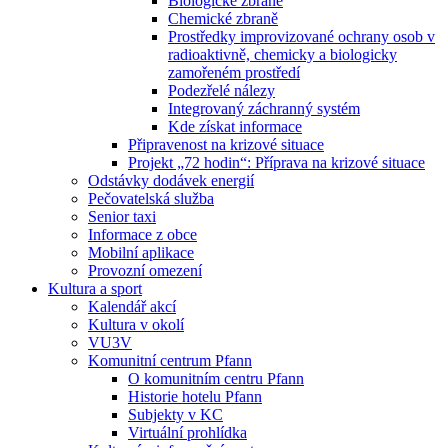
Biologické zbraně
Chemické zbraně
Prostředky improvizované ochrany osob v
radioaktivně, chemicky a biologicky
zamořeném prostředí
Podezřelé nálezy
Integrovaný záchranný systém
Kde získat informace
Připravenost na krizové situace
Projekt „72 hodin“: Příprava na krizové situace
Odstávky dodávek energií
Pečovatelská služba
Senior taxi
Informace z obce
Mobilní aplikace
Provozní omezení
Kultura a sport
Kalendář akcí
Kultura v okolí
VU3V
Komunitní centrum Pfann
O komunitním centru Pfann
Historie hotelu Pfann
Subjekty v KC
Virtuální prohlídka