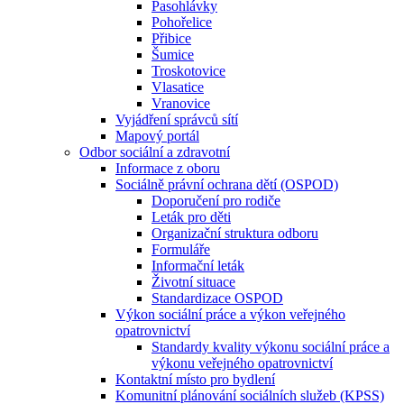
Pasohlávky
Pohořelice
Přibice
Šumice
Troskotovice
Vlasatice
Vranovice
Vyjádření správců sítí
Mapový portál
Odbor sociální a zdravotní
Informace z oboru
Sociálně právní ochrana dětí (OSPOD)
Doporučení pro rodiče
Leták pro děti
Organizační struktura odboru
Formuláře
Informační leták
Životní situace
Standardizace OSPOD
Výkon sociální práce a výkon veřejného
opatrovnictví
Standardy kvality výkonu sociální práce a
výkonu veřejného opatrovnictví
Kontaktní místo pro bydlení
Komunitní plánování sociálních služeb (KPSS)