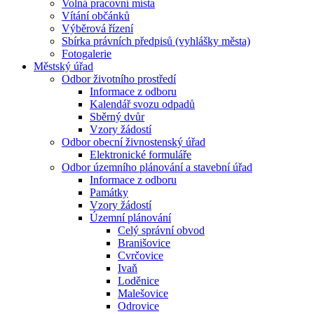
Volná pracovní místa
Vítání občánků
Výběrová řízení
Sbírka právních předpisů (vyhlášky města)
Fotogalerie
Městský úřad
Odbor životního prostředí
Informace z odboru
Kalendář svozu odpadů
Sběrný dvůr
Vzory žádostí
Odbor obecní živnostenský úřad
Elektronické formuláře
Odbor územního plánování a stavební úřad
Informace z odboru
Památky
Vzory žádostí
Územní plánování
Celý správní obvod
Branišovice
Cvrčovice
Ivaň
Loděnice
Malešovice
Odrovice