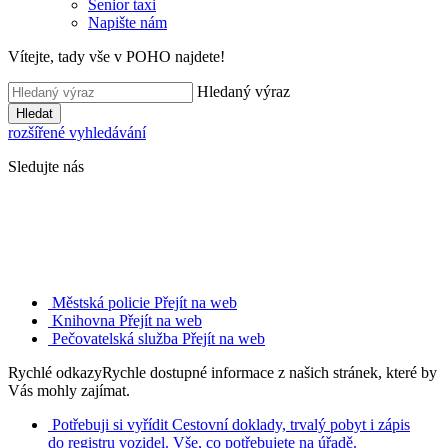
Senior taxi
Napište nám
Vítejte, tady vše v POHO najdete!
Hledaný výraz
Hledat
rozšířené vyhledávání
Sledujte nás
Městská policie
Přejít na web
Knihovna
Přejít na web
Pečovatelská služba
Přejít na web
Rychlé odkazy
Rychle dostupné informace z našich stránek, které by
Vás mohly zajímat.
Potřebuji si vyřídit
Cestovní doklady, trvalý pobyt i zápis
do registru vozidel. Vše, co potřebujete na úřadě.