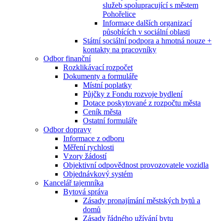
služeb spolupracující s městem
Pohořelice
Informace dalších organizací
působících v sociální oblasti
Státní sociální podpora a hmotná nouze +
kontakty na pracovníky
Odbor finanční
Rozklikávací rozpočet
Dokumenty a formuláře
Místní poplatky
Půjčky z Fondu rozvoje bydlení
Dotace poskytované z rozpočtu města
Ceník města
Ostatní formuláře
Odbor dopravy
Informace z odboru
Měření rychlosti
Vzory žádostí
Objektivní odpovědnost provozovatele vozidla
Objednávkový systém
Kancelář tajemníka
Bytová správa
Zásady pronajímání městských bytů a
domů
Zásady řádného užívání bytu