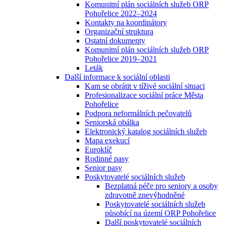
Komunitní plán sociálních služeb ORP
Pohořelice 2022–2024
Kontakty na koordinátory
Organizační struktura
Ostatní dokumenty
Komunitní plán sociálních služeb ORP
Pohořelice 2019–2021
Leták
Další informace k sociální oblasti
Kam se obrátit v tíživé sociální situaci
Profesionalizace sociální práce Města
Pohořelice
Podpora neformálních pečovatelů
Seniorská obálka
Elektronický katalog sociálních služeb
Mapa exekucí
Euroklíč
Rodinné pasy
Senior pasy
Poskytovatelé sociálních služeb
Bezplatná péče pro seniory a osoby
zdravotně znevýhodněné
Poskytovatelé sociálních služeb
působící na území ORP Pohořelice
Další poskytovatelé sociálních