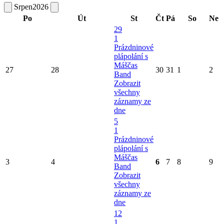
Srpen
2026
Po
Út
St
Čt
Pá
So
Ne
29
1
Prázdninové
plápolání s
Máščas
27
28
30
31
1
2
Band
Zobrazit
všechny
záznamy ze
dne
5
1
Prázdninové
plápolání s
Máščas
3
4
6
7
8
9
Band
Zobrazit
všechny
záznamy ze
dne
12
1