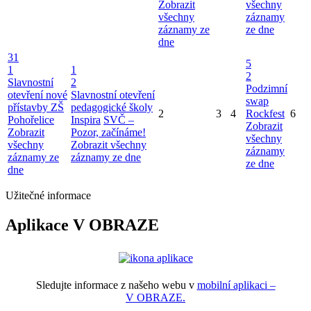
Zobrazit
všechny
všechny
záznamy
záznamy ze
ze dne
dne
31
5
1
1
2
Slavnostní
2
Podzimní
otevření nové
Slavnostní otevření
swap
přístavby ZŠ
pedagogické školy
2
3
4
Rockfest
6
Pohořelice
Inspira
SVČ –
Zobrazit
Zobrazit
Pozor, začínáme!
všechny
všechny
Zobrazit všechny
záznamy
záznamy ze
záznamy ze dne
ze dne
dne
Užitečné informace
Aplikace V OBRAZE
Sledujte informace z našeho webu v
mobilní aplikaci –
V OBRAZE.