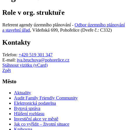
Role v org. struktuře
Referent agendy územního plánování -
Odbor územního plánování
a stavební úřad
, Vídeňská 699, Pohořelice (Dveře č.: C332)
Kontakty
Telefon:
+420 519 301 347
E-mail:
iva.bruchova@pohorelice.cz
Stáhnout vizitku (vCard)
Zpět
Město
Aktuality
Audit Family Friendly Community
Elektronická podatelna
Bytová správa
Hlášení rozhlasu
Investiční akce ve městě
Jak co vyřídit – životní situace
Knihovna