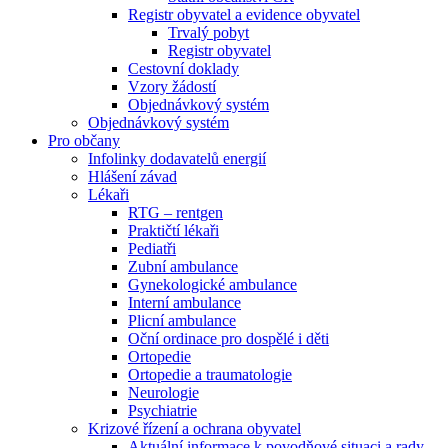
Registr obyvatel a evidence obyvatel
Trvalý pobyt
Registr obyvatel
Cestovní doklady
Vzory žádostí
Objednávkový systém
Objednávkový systém
Pro občany
Infolinky dodavatelů energií
Hlášení závad
Lékaři
RTG – rentgen
Praktičtí lékaři
Pediatři
Zubní ambulance
Gynekologické ambulance
Interní ambulance
Plicní ambulance
Oční ordinace pro dospělé i děti
Ortopedie
Ortopedie a traumatologie
Neurologie
Psychiatrie
Krizové řízení a ochrana obyvatel
Aktuální informace k povodňové situaci a rady