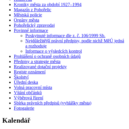
Kroniky města za období 1927–1994
Magazín z Pohořelic
Městská policie
Orgány města
Pohořelický zpravodaj
Povinné informace
Poskytnuté informace dle z. č. 106⁄1999 Sb.
Nejdůležitější právní předpisy, podle nichž MěÚ jedná
a rozhoduje
Informace o výsledcích kontrol
Prohlášení o ochraně osobních údajů
Předpisy a strategie města
Realizované dotační projekty
Registr oznámení
Školství
Úřední deska
Volná pracovní místa
Vítání občánků
Výběrová řízení
Sbírka právních předpisů (vyhlášky města)
Fotogalerie
Kalendář