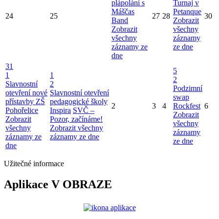
plápolání s
Turnaj v
Máščas
Petanque
24
25
27
28
30
Band
Zobrazit
Zobrazit
všechny
všechny
záznamy
záznamy ze
ze dne
dne
31
5
1
1
2
Slavnostní
2
Podzimní
otevření nové
Slavnostní otevření
swap
přístavby ZŠ
pedagogické školy
2
3
4
Rockfest
6
Pohořelice
Inspira
SVČ –
Zobrazit
Zobrazit
Pozor, začínáme!
všechny
všechny
Zobrazit všechny
záznamy
záznamy ze
záznamy ze dne
ze dne
dne
Užitečné informace
Aplikace V OBRAZE