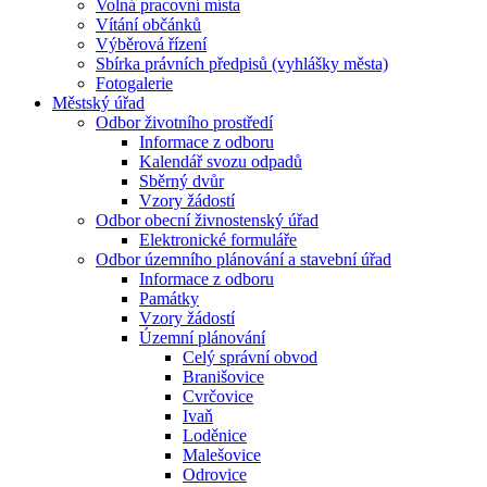
Volná pracovní místa
Vítání občánků
Výběrová řízení
Sbírka právních předpisů (vyhlášky města)
Fotogalerie
Městský úřad
Odbor životního prostředí
Informace z odboru
Kalendář svozu odpadů
Sběrný dvůr
Vzory žádostí
Odbor obecní živnostenský úřad
Elektronické formuláře
Odbor územního plánování a stavební úřad
Informace z odboru
Památky
Vzory žádostí
Územní plánování
Celý správní obvod
Branišovice
Cvrčovice
Ivaň
Loděnice
Malešovice
Odrovice