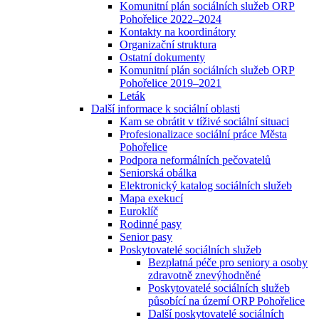
Komunitní plán sociálních služeb ORP
Pohořelice 2022–2024
Kontakty na koordinátory
Organizační struktura
Ostatní dokumenty
Komunitní plán sociálních služeb ORP
Pohořelice 2019–2021
Leták
Další informace k sociální oblasti
Kam se obrátit v tíživé sociální situaci
Profesionalizace sociální práce Města
Pohořelice
Podpora neformálních pečovatelů
Seniorská obálka
Elektronický katalog sociálních služeb
Mapa exekucí
Euroklíč
Rodinné pasy
Senior pasy
Poskytovatelé sociálních služeb
Bezplatná péče pro seniory a osoby
zdravotně znevýhodněné
Poskytovatelé sociálních služeb
působící na území ORP Pohořelice
Další poskytovatelé sociálních