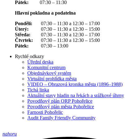
Pátek:
07:30 – 11:30
Hlavní pokladna a podatelna
Pondělí:
07:30 – 11:30 a 12:30 – 17:00
Úterý:
07:30 – 11:30 a 12:30 – 15:00
Středa:
07:30 – 11:30 a 12:30 – 17:00
Čtvrtek:
07:30 – 11:30 a 12:30 – 15:00
Pátek:
07:30 – 13:00
Rychlé odkazy
Úřední deska
Komunitní centrum
Objednávkový systém
Virtuální prohlídka města
VIDEO – Obrazová kronika města (1896–1988)
Tichá linka
Aktuální stavy hladin na řekách a srážkové úhrny
Povodňový plán ORP Pohořelice
Povodňový plán města Pohořelice
Farnosti Pohořelic
Audit Family Friendly Community
nahoru