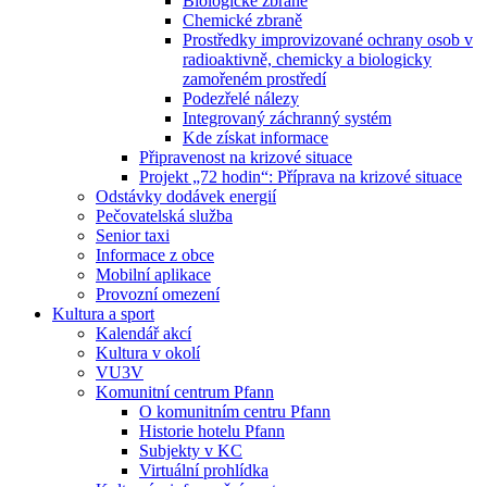
Biologické zbraně
Chemické zbraně
Prostředky improvizované ochrany osob v
radioaktivně, chemicky a biologicky
zamořeném prostředí
Podezřelé nálezy
Integrovaný záchranný systém
Kde získat informace
Připravenost na krizové situace
Projekt „72 hodin“: Příprava na krizové situace
Odstávky dodávek energií
Pečovatelská služba
Senior taxi
Informace z obce
Mobilní aplikace
Provozní omezení
Kultura a sport
Kalendář akcí
Kultura v okolí
VU3V
Komunitní centrum Pfann
O komunitním centru Pfann
Historie hotelu Pfann
Subjekty v KC
Virtuální prohlídka