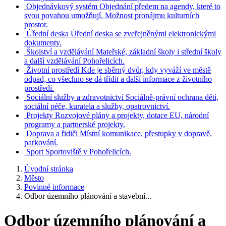
Objednávkový systém
Objednání předem na agendy, které to
svou povahou umožňují. Možnost pronájmu kulturních
prostor.
Úřední deska
Úřední deska se zveřejněnými elektronickými
dokumenty.
Školství a vzdělávání
Mateřské, základní školy i střední školy
a další vzdělávání Pohořelicích.
Životní prostředí
Kde je sběrný dvůr, kdy vyváží ve městě
odpad, co všechno se dá třídit a další informace z životního
prostředí.
Sociální služby a zdravotnictví
Sociálně-právní ochrana dětí,
sociální péče, kuratela a služby, opatrovnictví.
Projekty
Rozvojové plány a projekty, dotace EU, národní
programy a partnerské projekty.
Doprava a řidiči
Místní komunikace, přestupky v dopravě,
parkování.
Sport
Sportoviště v Pohořelicích.
Úvodní stránka
Město
Povinné informace
Odbor územního plánování a stavební...
Odbor územního plánování a