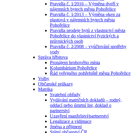
Pravidla č. 1⁄2016 – Výměna dveří v
nájemních bytech města Pohořelice
Pravidla č. 1⁄2013 – Výměna oken za
plastová v nájemních bytech města
Pohořelice
Pravidla prodeje bytů z vlastnictví města
Pohořelice do vlastnictví fyzických a
právnických osob
Pravidla č. 2⁄2008 – vyúčtování spotřeby
vody
Správa hřbitova
Pronájem hrobového místa
Kolumbárium Pohořelice
Řád veřejného pohřebiště města Pohořelice
Volby
Občanské průkazy
Matrika
Svatební obřady
Vydávání matričních dokladů – rodný,
oddací nebo úmrtní list, doklad o
partnerství
Uzavření manželství⁄partnerství
Legalizace a vidimace
Jména a příjmení
Státní občanství ČR