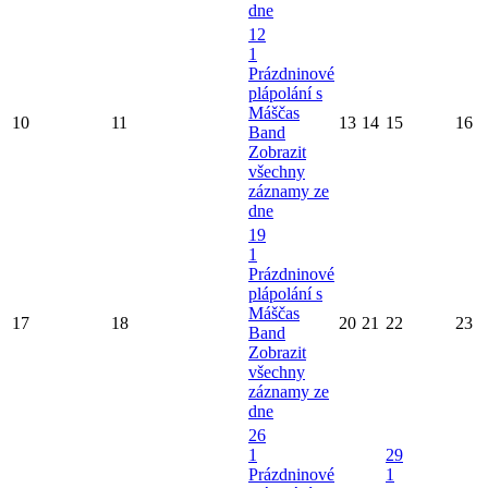
dne
12
1
Prázdninové
plápolání s
Máščas
10
11
13
14
15
16
Band
Zobrazit
všechny
záznamy ze
dne
19
1
Prázdninové
plápolání s
Máščas
17
18
20
21
22
23
Band
Zobrazit
všechny
záznamy ze
dne
26
1
29
Prázdninové
1