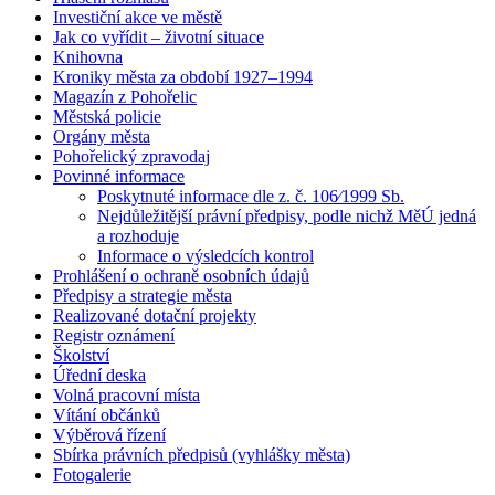
Investiční akce ve městě
Jak co vyřídit – životní situace
Knihovna
Kroniky města za období 1927–1994
Magazín z Pohořelic
Městská policie
Orgány města
Pohořelický zpravodaj
Povinné informace
Poskytnuté informace dle z. č. 106⁄1999 Sb.
Nejdůležitější právní předpisy, podle nichž MěÚ jedná
a rozhoduje
Informace o výsledcích kontrol
Prohlášení o ochraně osobních údajů
Předpisy a strategie města
Realizované dotační projekty
Registr oznámení
Školství
Úřední deska
Volná pracovní místa
Vítání občánků
Výběrová řízení
Sbírka právních předpisů (vyhlášky města)
Fotogalerie