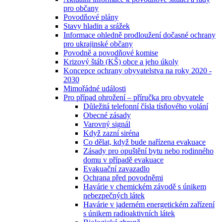
pro občany
Povodňové plány
Stavy hladin a srážek
Informace ohledně prodloužení dočasné ochrany
pro ukrajinské občany
Povodně a povodňové komise
Krizový štáb (KŠ) obce a jeho úkoly
Koncepce ochrany obyvatelstva na roky 2020 -
2030
Mimořádné události
Pro případ ohrožení – příručka pro obyvatele
Důležitá telefonní čísla tísňového volání
Obecné zásady
Varovný signál
Když zazní siréna
Co dělat, když bude nařízena evakuace
Zásady pro opuštění bytu nebo rodinného
domu v případě evakuace
Evakuační zavazadlo
Ochrana před povodněmi
Havárie v chemickém závodě s únikem
nebezpečných látek
Havárie v jaderném energetickém zařízení
s únikem radioaktivních látek