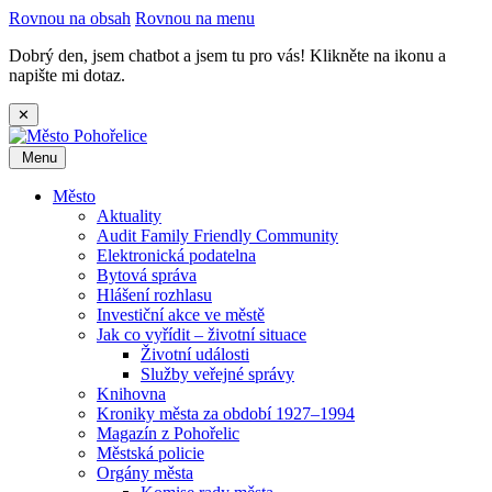
Rovnou na obsah
Rovnou na menu
Dobrý den, jsem chatbot a jsem tu pro vás! Klikněte na ikonu a
napište mi dotaz.
✕
Menu
Město
Aktuality
Audit Family Friendly Community
Elektronická podatelna
Bytová správa
Hlášení rozhlasu
Investiční akce ve městě
Jak co vyřídit – životní situace
Životní události
Služby veřejné správy
Knihovna
Kroniky města za období 1927–1994
Magazín z Pohořelic
Městská policie
Orgány města