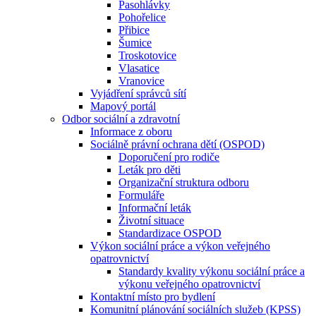
Pasohlávky
Pohořelice
Přibice
Šumice
Troskotovice
Vlasatice
Vranovice
Vyjádření správců sítí
Mapový portál
Odbor sociální a zdravotní
Informace z oboru
Sociálně právní ochrana dětí (OSPOD)
Doporučení pro rodiče
Leták pro děti
Organizační struktura odboru
Formuláře
Informační leták
Životní situace
Standardizace OSPOD
Výkon sociální práce a výkon veřejného
opatrovnictví
Standardy kvality výkonu sociální práce a
výkonu veřejného opatrovnictví
Kontaktní místo pro bydlení
Komunitní plánování sociálních služeb (KPSS)