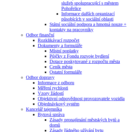
služeb spolupracující s městem
Pohořelice
Informace dalších organizací
působících v sociální oblasti
Státní sociální podpora a hmotná nouze +
kontakty na pracovníky
Odbor finanční
Rozklikávací rozpočet
Dokumenty a formuláře
Místní poplatky
Půjčky z Fondu rozvoje bydlení
Dotace poskytované z rozpočtu města
Ceník města
Ostatní formuláře
Odbor dopravy
Informace z odboru
Měření rychlosti
Vzory žádostí
Objektivní odpovědnost provozovatele vozidla
Objednávkový systém
Kancelář tajemníka
Bytová správa
Zásady pronajímání městských bytů a
domů
Zásady řádného užívání bytu