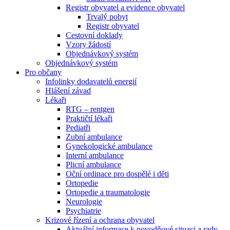
Registr obyvatel a evidence obyvatel
Trvalý pobyt
Registr obyvatel
Cestovní doklady
Vzory žádostí
Objednávkový systém
Objednávkový systém
Pro občany
Infolinky dodavatelů energií
Hlášení závad
Lékaři
RTG – rentgen
Praktičtí lékaři
Pediatři
Zubní ambulance
Gynekologické ambulance
Interní ambulance
Plicní ambulance
Oční ordinace pro dospělé i děti
Ortopedie
Ortopedie a traumatologie
Neurologie
Psychiatrie
Krizové řízení a ochrana obyvatel
Aktuální informace k povodňové situaci a rady