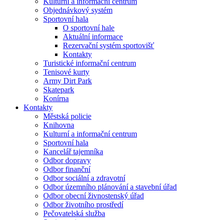
Kulturní a informační centrum
Objednávkový systém
Sportovní hala
O sportovní hale
Aktuální informace
Rezervační systém sportovišť
Kontakty
Turistické informační centrum
Tenisové kurty
Army Dirt Park
Skatepark
Konírna
Kontakty
Městská policie
Knihovna
Kulturní a informační centrum
Sportovní hala
Kancelář tajemníka
Odbor dopravy
Odbor finanční
Odbor sociální a zdravotní
Odbor územního plánování a stavební úřad
Odbor obecní živnostenský úřad
Odbor životního prostředí
Pečovatelská služba