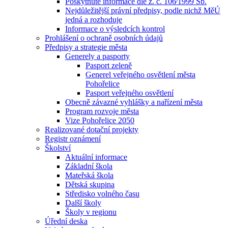
Poskytnuté informace dle z. č. 106⁄1999 Sb.
Nejdůležitější právní předpisy, podle nichž MěÚ
jedná a rozhoduje
Informace o výsledcích kontrol
Prohlášení o ochraně osobních údajů
Předpisy a strategie města
Generely a pasporty
Pasport zeleně
Generel veřejného osvětlení města
Pohořelice
Pasport veřejného osvětlení
Obecně závazné vyhlášky a nařízení města
Program rozvoje města
Vize Pohořelice 2050
Realizované dotační projekty
Registr oznámení
Školství
Aktuální informace
Základní škola
Mateřská škola
Dětská skupina
Středisko volného času
Další školy
Školy v regionu
Úřední deska