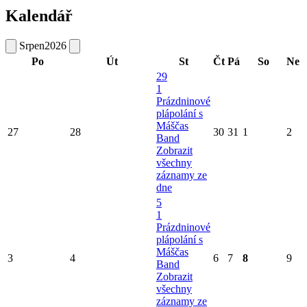
Kalendář
Srpen
2026
Po
Út
St
Čt
Pá
So
Ne
29
1
Prázdninové
plápolání s
Máščas
27
28
30
31
1
2
Band
Zobrazit
všechny
záznamy ze
dne
5
1
Prázdninové
plápolání s
Máščas
3
4
6
7
8
9
Band
Zobrazit
všechny
záznamy ze