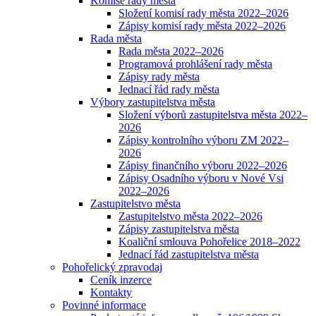
Komise rady města
Složení komisí rady města 2022–2026
Zápisy komisí rady města 2022–2026
Rada města
Rada města 2022–2026
Programová prohlášení rady města
Zápisy rady města
Jednací řád rady města
Výbory zastupitelstva města
Složení výborů zastupitelstva města 2022–
2026
Zápisy kontrolního výboru ZM 2022–
2026
Zápisy finančního výboru 2022–2026
Zápisy Osadního výboru v Nové Vsi
2022–2026
Zastupitelstvo města
Zastupitelstvo města 2022–2026
Zápisy zastupitelstva města
Koaliční smlouva Pohořelice 2018–2022
Jednací řád zastupitelstva města
Pohořelický zpravodaj
Ceník inzerce
Kontakty
Povinné informace