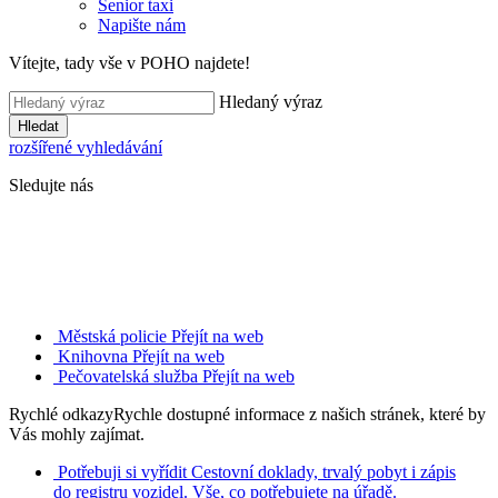
Senior taxi
Napište nám
Vítejte, tady vše v POHO najdete!
Hledaný výraz
Hledat
rozšířené vyhledávání
Sledujte nás
Městská policie
Přejít na web
Knihovna
Přejít na web
Pečovatelská služba
Přejít na web
Rychlé odkazy
Rychle dostupné informace z našich stránek, které by
Vás mohly zajímat.
Potřebuji si vyřídit
Cestovní doklady, trvalý pobyt i zápis
do registru vozidel. Vše, co potřebujete na úřadě.