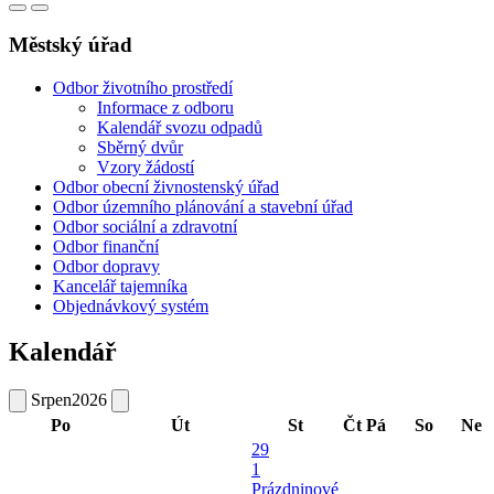
Městský úřad
Odbor životního prostředí
Informace z odboru
Kalendář svozu odpadů
Sběrný dvůr
Vzory žádostí
Odbor obecní živnostenský úřad
Odbor územního plánování a stavební úřad
Odbor sociální a zdravotní
Odbor finanční
Odbor dopravy
Kancelář tajemníka
Objednávkový systém
Kalendář
Srpen
2026
Po
Út
St
Čt
Pá
So
Ne
29
1
Prázdninové