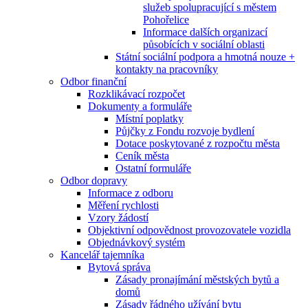
služeb spolupracující s městem
Pohořelice
Informace dalších organizací
působících v sociální oblasti
Státní sociální podpora a hmotná nouze +
kontakty na pracovníky
Odbor finanční
Rozklikávací rozpočet
Dokumenty a formuláře
Místní poplatky
Půjčky z Fondu rozvoje bydlení
Dotace poskytované z rozpočtu města
Ceník města
Ostatní formuláře
Odbor dopravy
Informace z odboru
Měření rychlosti
Vzory žádostí
Objektivní odpovědnost provozovatele vozidla
Objednávkový systém
Kancelář tajemníka
Bytová správa
Zásady pronajímání městských bytů a
domů
Zásady řádného užívání bytu