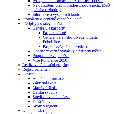
Poskytnuté informace dle z. č. 106⁄1999 Sb.
Nejdůležitější právní předpisy, podle nichž MěÚ
jedná a rozhoduje
Informace o výsledcích kontrol
Prohlášení o ochraně osobních údajů
Předpisy a strategie města
Generely a pasporty
Pasport zeleně
Generel veřejného osvětlení města
Pohořelice
Pasport veřejného osvětlení
Obecně závazné vyhlášky a nařízení města
Program rozvoje města
Vize Pohořelice 2050
Realizované dotační projekty
Registr oznámení
Školství
Aktuální informace
Základní škola
Mateřská škola
Dětská skupina
Středisko volného času
Další školy
Školy v regionu
Úřední deska