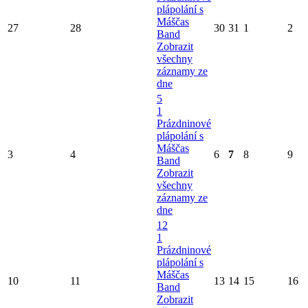
plápolání s
Máščas
27
28
30
31
1
2
Band
Zobrazit
všechny
záznamy ze
dne
5
1
Prázdninové
plápolání s
Máščas
3
4
6
7
8
9
Band
Zobrazit
všechny
záznamy ze
dne
12
1
Prázdninové
plápolání s
Máščas
10
11
13
14
15
16
Band
Zobrazit