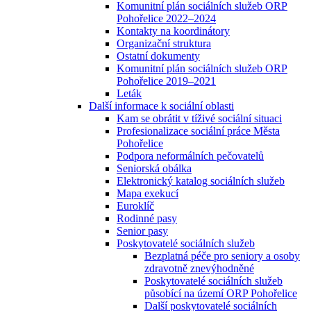
Komunitní plán sociálních služeb ORP
Pohořelice 2022–2024
Kontakty na koordinátory
Organizační struktura
Ostatní dokumenty
Komunitní plán sociálních služeb ORP
Pohořelice 2019–2021
Leták
Další informace k sociální oblasti
Kam se obrátit v tíživé sociální situaci
Profesionalizace sociální práce Města
Pohořelice
Podpora neformálních pečovatelů
Seniorská obálka
Elektronický katalog sociálních služeb
Mapa exekucí
Euroklíč
Rodinné pasy
Senior pasy
Poskytovatelé sociálních služeb
Bezplatná péče pro seniory a osoby
zdravotně znevýhodněné
Poskytovatelé sociálních služeb
působící na území ORP Pohořelice
Další poskytovatelé sociálních