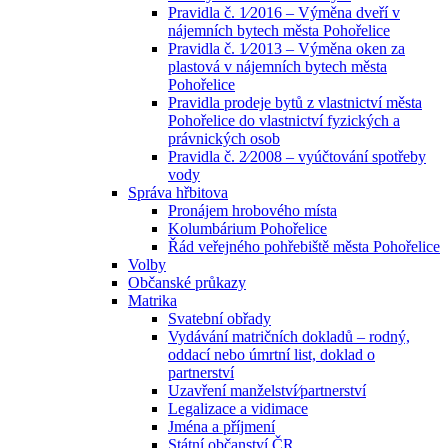
Pravidla č. 1⁄2016 – Výměna dveří v
nájemních bytech města Pohořelice
Pravidla č. 1⁄2013 – Výměna oken za
plastová v nájemních bytech města
Pohořelice
Pravidla prodeje bytů z vlastnictví města
Pohořelice do vlastnictví fyzických a
právnických osob
Pravidla č. 2⁄2008 – vyúčtování spotřeby
vody
Správa hřbitova
Pronájem hrobového místa
Kolumbárium Pohořelice
Řád veřejného pohřebiště města Pohořelice
Volby
Občanské průkazy
Matrika
Svatební obřady
Vydávání matričních dokladů – rodný,
oddací nebo úmrtní list, doklad o
partnerství
Uzavření manželství⁄partnerství
Legalizace a vidimace
Jména a příjmení
Státní občanství ČR