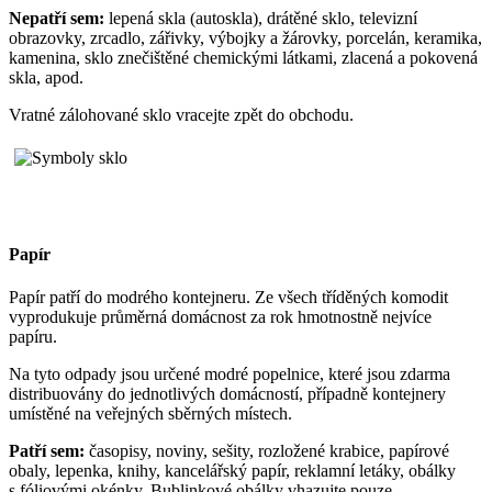
Nepatří sem:
lepená skla (autoskla), drátěné sklo, televizní
obrazovky, zrcadlo, zářivky, výbojky a žárovky, porcelán, keramika,
kamenina, sklo znečištěné chemickými látkami, zlacená a pokovená
skla, apod.
Vratné zálohované sklo vracejte zpět do obchodu.
Papír
Papír patří do modrého kontejneru. Ze všech tříděných komodit
vyprodukuje průměrná domácnost za rok hmotnostně nejvíce
papíru.
Na tyto odpady jsou určené modré popelnice, které jsou zdarma
distribuovány do jednotlivých domácností, případně kontejnery
umístěné na veřejných sběrných místech.
Patří sem:
časopisy, noviny, sešity, rozložené krabice, papírové
obaly, lepenka, knihy, kancelářský papír, reklamní letáky, obálky
s fóliovými okénky. Bublinkové obálky vhazujte pouze