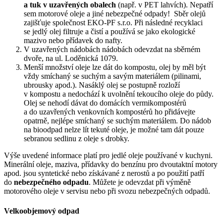
a tuk v uzavřených obalech
(např. v PET lahvích). Nepatří
sem motorové oleje a jiné nebezpečné odpady! Sběr olejů
zajišťuje společnost EKO-PF s.r.o. Při následné recyklaci
se jedlý olej filtruje a čistí a používá se jako ekologické
mazivo nebo přídavek do nafty.
V uzavřených nádobách nádobách odevzdat na sběrném
dvoře, na ul. Loděnická 1079.
Menší množství oleje lze dát do kompostu, olej by měl být
vždy smíchaný se suchým a savým materiálem (pilinami,
ubrousky apod.). Nasáklý olej se postupně rozloží
v kompostu a nedochází k uvolnění tekoucího oleje do půdy.
Olej se nehodí dávat do domácích vermikompostérů
a do uzavřených venkovních kompostérů ho přidávejte
opatrně, nejlépe smíchaný se suchým materiálem. Do nádob
na bioodpad nelze lít tekuté oleje, je možné tam dát pouze
sebranou sedlinu z oleje s drobky.
Výše uvedené informace platí pro jedlé oleje používané v kuchyni.
Minerální oleje, maziva, přídavky do benzínu pro dvoutaktní motory
apod. jsou syntetické nebo získávané z nerostů a po použití patří
do
nebezpečného odpadu
. Můžete je odevzdat při výměně
motorového oleje v servisu nebo při svozu nebezpečných odpadů.
Velkoobjemový odpad