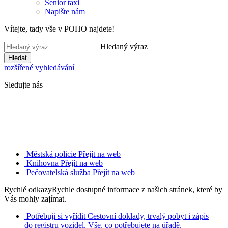
Senior taxi
Napište nám
Vítejte, tady vše v POHO najdete!
Hledaný výraz
Hledat
rozšířené vyhledávání
Sledujte nás
Městská policie
Přejít na web
Knihovna
Přejít na web
Pečovatelská služba
Přejít na web
Rychlé odkazy
Rychle dostupné informace z našich stránek, které by
Vás mohly zajímat.
Potřebuji si vyřídit
Cestovní doklady, trvalý pobyt i zápis
do registru vozidel. Vše, co potřebujete na úřadě.