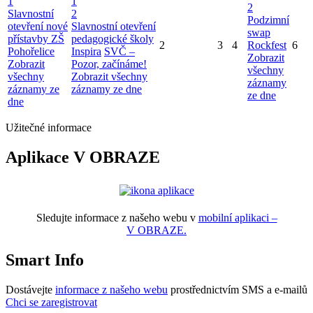
1
1
2
Slavnostní
2
Podzimní
otevření nové
Slavnostní otevření
swap
přístavby ZŠ
pedagogické školy
2
3
4
Rockfest
6
Pohořelice
Inspira
SVČ –
Zobrazit
Zobrazit
Pozor, začínáme!
všechny
všechny
Zobrazit všechny
záznamy
záznamy ze
záznamy ze dne
ze dne
dne
Užitečné informace
Aplikace V OBRAZE
Sledujte informace z našeho webu v
mobilní aplikaci –
V OBRAZE.
Smart Info
Dostávejte
informace z našeho webu
prostřednictvím SMS a e-mailů
Chci se zaregistrovat