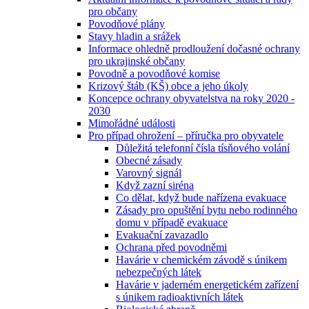
pro občany
Povodňové plány
Stavy hladin a srážek
Informace ohledně prodloužení dočasné ochrany
pro ukrajinské občany
Povodně a povodňové komise
Krizový štáb (KŠ) obce a jeho úkoly
Koncepce ochrany obyvatelstva na roky 2020 -
2030
Mimořádné události
Pro případ ohrožení – příručka pro obyvatele
Důležitá telefonní čísla tísňového volání
Obecné zásady
Varovný signál
Když zazní siréna
Co dělat, když bude nařízena evakuace
Zásady pro opuštění bytu nebo rodinného
domu v případě evakuace
Evakuační zavazadlo
Ochrana před povodněmi
Havárie v chemickém závodě s únikem
nebezpečných látek
Havárie v jaderném energetickém zařízení
s únikem radioaktivních látek