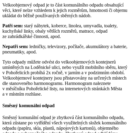
Velkoobjemový odpad je to část komunálního odpadu obsahující
věci, které nelze vzhledem k jejich rozměrům, hmotnosti či objemu
ukládat do běžně používaných sběrných nádob.
Patří sem:
starý nábytek, koberce, linolea, umyvadla, toalety,
kuchyňské linky, obaly větších rozměrů, matrace, odpad
ze zahrádkářské činnosti, apod.
Nepatří sem:
ledničky, televizory, počítače, akumulátory a baterie,
pneumatiky, apod.
Tyto odpady můžete odvést do velkoobjemových kontejnerů
umístěných na Loděnické ulici, nebo využít mobilního sběru, který
v Pohořelicích probíhá 2x ročně, v jarním a v podzimním období.
Velkoobjemové kontejnery jsou přistavovány na určených místech
dle stanoveného harmonogramu. Harmonogram naleznete
v měsíčníku Pohořelické listy, na internetových stránkách Města
a v místním rozhlase.
Směsný komunální odpad
Směsný komunální odpad je zbytková část komunálního odpadu,
která zůstane po vytřídění všech využitelných složek komunálního
odpadu (papíru, skla, plastů, nápojových kartonů), objemného