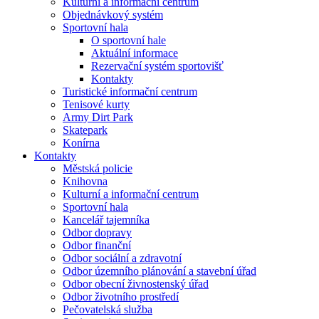
Kulturní a informační centrum
Objednávkový systém
Sportovní hala
O sportovní hale
Aktuální informace
Rezervační systém sportovišť
Kontakty
Turistické informační centrum
Tenisové kurty
Army Dirt Park
Skatepark
Konírna
Kontakty
Městská policie
Knihovna
Kulturní a informační centrum
Sportovní hala
Kancelář tajemníka
Odbor dopravy
Odbor finanční
Odbor sociální a zdravotní
Odbor územního plánování a stavební úřad
Odbor obecní živnostenský úřad
Odbor životního prostředí
Pečovatelská služba