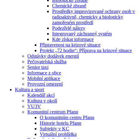
Biologické zbraně
Chemické zbraně
Prostředky improvizované ochrany osob v
radioaktivně, chemicky a biologicky
zamořeném prostředí
Podezřelé nálezy
Integrovaný záchranný systém
Kde získat informace
Připravenost na krizové situace
Projekt „72 hodin“: Příprava na krizové situace
Odstávky dodávek energií
Pečovatelská služba
Senior taxi
Informace z obce
Mobilní aplikace
Provozní omezení
Kultura a sport
Kalendář akcí
Kultura v okolí
VU3V
Komunitní centrum Pfann
O komunitním centru Pfann
Historie hotelu Pfann
Subjekty v KC
Virtuální prohlídka