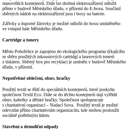
stanovištích kontejnerů. Dále lze drobná elektrozařízení odložit
přímo v budově Městského úřadu, v přízemí do E-boxu. Součástí
sběrných nádob na elektrozařízení jsou i boxy na baterie.
Zářivky a úsporné žárovky je možné odložit do boxu umístěného
ve vstupní hale Městského úřadu.
Cartridge a tonery
Město Pohořelice je zapojeno do ekologického programu týkajícího
se sběru použitých inkoustových cartridgí a laserových tonerů
z tiskáren. Sběrný box pro recyklaci je umístěn v budově Městského
úřadu, v přízemí.
Nepotřebné oblečení, obuv, hračky
Použitý textil se třídí do speciálních kontejnerů, které poskytla
společnost Textil Eco. Dále se do těchto kontejnerů dají vytřídit
obuv, kabelky a dětské hračky. Společnost spolupracuje
s charitativní organizací – Nadací Sova. Použitý textil je možné
odevzdat přímo charitativním organizacím, kde mohou posloužit
sociálně potřebným lidem.
Stavební a demoliční odpady