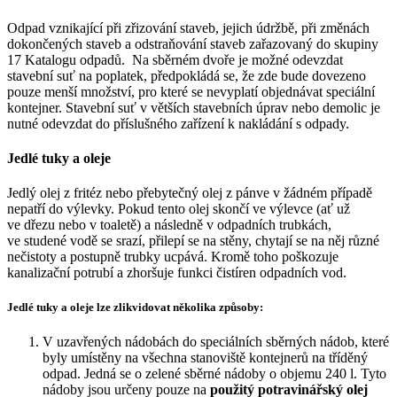
Odpad vznikající při zřizování staveb, jejich údržbě, při změnách
dokončených staveb a odstraňování staveb zařazovaný do skupiny
17 Katalogu odpadů. Na sběrném dvoře je možné odevzdat
stavební suť na poplatek, předpokládá se, že zde bude dovezeno
pouze menší množství, pro které se nevyplatí objednávat speciální
kontejner. Stavební suť v větších stavebních úprav nebo demolic je
nutné odevzdat do příslušného zařízení k nakládání s odpady.
Jedlé tuky a oleje
Jedlý olej z fritéz nebo přebytečný olej z pánve v žádném případě
nepatří do výlevky. Pokud tento olej skončí ve výlevce (ať už
ve dřezu nebo v toaletě) a následně v odpadních trubkách,
ve studené vodě se srazí, přilepí se na stěny, chytají se na něj různé
nečistoty a postupně trubky ucpává. Kromě toho poškozuje
kanalizační potrubí a zhoršuje funkci čistíren odpadních vod.
Jedlé tuky a oleje lze zlikvidovat několika způsoby:
V uzavřených nádobách do speciálních sběrných nádob, které
byly umístěny na všechna stanoviště kontejnerů na tříděný
odpad. Jedná se o zelené sběrné nádoby o objemu 240 l. Tyto
nádoby jsou určeny pouze na
použitý potravinářský olej