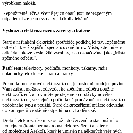
výrobkem naložit.
Nepoužitelné léčiva včetně jejich obalů jsou nebezpečným
odpadem. Lze je odevzdat v jakékoliv lékárně.
Vysloužilá elektrozařízení, zářivky a baterie
Staré a nefunkční elektrické spotřebiče podléhající tzv. „zpětnému
odběru“, který zajišťují specializované firmy. Místa, kde můžete
odkládat takové vysloužilé výrobky, jsou označována jako „Místa
zpětného odběru“.
Patří sem:
televizory, počítače, monitory, tiskárny, rádia,
chladničky, elektrické nářadí a hračky.
Pokud kupujete nové elektrozařízení, je poslední prodejce povinen
Vám zajistit možnost odevzdat ke zpětnému odběru použité
elektrozařízení, a to v místě prodeje nebo dodávky nového
elektrozařízení, ve stejném počtu kusů prodávaného elektrozařízení
podobného typu a použití. Staré elektrozařízení můžete odevzdat
do kontejnerů ve sběrně odpadů na ul. Loděnické.
Drobná elektrozařízení lze odložit do červeného stacionárního
kontejneru (kontejner na drobná elektrozařízení a baterie
od společnosti Asekol), který je umístěn na některých veřejných