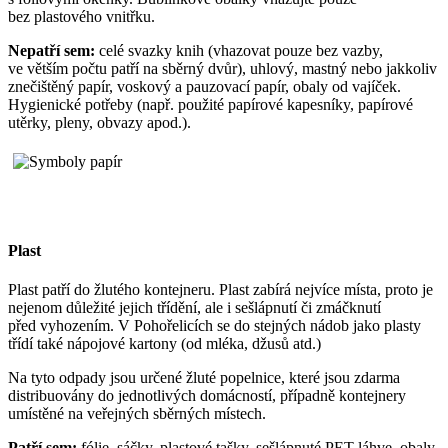
bez plastového vnitřku.
Nepatří sem:
celé svazky knih (vhazovat pouze bez vazby,
ve větším počtu patří na sběrný dvůr), uhlový, mastný nebo jakkoliv
znečištěný papír, voskový a pauzovací papír, obaly od vajíček.
Hygienické potřeby (např. použité papírové kapesníky, papírové
utěrky, pleny, obvazy apod.).
Plast
Plast patří do žlutého kontejneru. Plast zabírá nejvíce místa, proto je
nejenom důležité jejich třídění, ale i sešlápnutí či zmáčknutí
před vyhozením. V Pohořelicích se do stejných nádob jako plasty
třídí také nápojové kartony (od mléka, džusů atd.)
Na tyto odpady jsou určené žluté popelnice, které jsou zdarma
distribuovány do jednotlivých domácností, případně kontejnery
umístěné na veřejných sběrných místech.
Patří sem:
fólie, sáčky, plastové tašky, sešlápnuté PET láhve, obaly