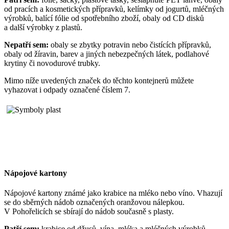
od pracích a kosmetických přípravků, kelímky od jogurtů, mléčných
výrobků, balící fólie od spotřebního zboží, obaly od CD disků
a další výrobky z plastů.
Nepatří sem:
obaly se zbytky potravin nebo čistících přípravků,
obaly od žíravin, barev a jiných nebezpečných látek, podlahové
krytiny či novodurové trubky.
Mimo níže uvedených značek do těchto kontejnerů můžete
vyhazovat i odpady označené číslem 7.
Nápojové kartony
Nápojové kartony známé jako krabice na mléko nebo víno. Vhazují
se do sběrných nádob označených oranžovou nálepkou.
V Pohořelicích se sbírají do nádob současně s plasty.
Patří sem:
krabice od džusů, vína, mléka a mléčných výrobků,