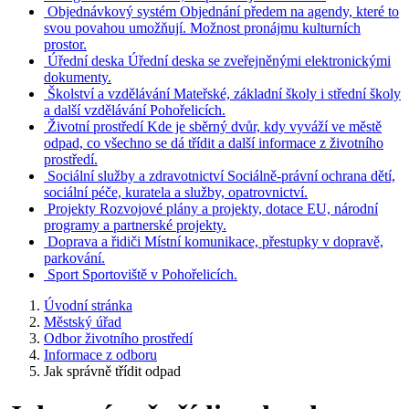
Objednávkový systém
Objednání předem na agendy, které to
svou povahou umožňují. Možnost pronájmu kulturních
prostor.
Úřední deska
Úřední deska se zveřejněnými elektronickými
dokumenty.
Školství a vzdělávání
Mateřské, základní školy i střední školy
a další vzdělávání Pohořelicích.
Životní prostředí
Kde je sběrný dvůr, kdy vyváží ve městě
odpad, co všechno se dá třídit a další informace z životního
prostředí.
Sociální služby a zdravotnictví
Sociálně-právní ochrana dětí,
sociální péče, kuratela a služby, opatrovnictví.
Projekty
Rozvojové plány a projekty, dotace EU, národní
programy a partnerské projekty.
Doprava a řidiči
Místní komunikace, přestupky v dopravě,
parkování.
Sport
Sportoviště v Pohořelicích.
Úvodní stránka
Městský úřad
Odbor životního prostředí
Informace z odboru
Jak správně třídit odpad