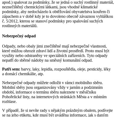
apod.) spalovat za podmínky, že se jedná o suchý rostlinný materiál,
neznečištěný chemickými látkami, jsou vhodné klimatické
podmínky, aby nedocházelo k obtěžování obyvatelstva kouřem či
zápachem a v době kdy je to dovoleno obecně závaznou vyhláškou
č. 5/2012, kterou se stanoví podmínky pro spalování suchých
rostlinných materiálů.
Nebezpečný odpad
Odpady, nebo obaly jimi znečištěné mají nebezpečné vlastnosti,
které můžou ohrozit zdraví lidí a životní prostředí. Proto musí být
využity nebo odstraněny ve speciálních zařízeních. Tyto odpady
nepatří do sběrné nádoby na směsný komunální odpad.
Patří sem:
barvy, laky, lepidla, rozpouštědla, oleje, pesticidy, léky
a domácí chemikálie, atp.
Nebezpečné odpady můžete odložit v rámci mobilního sběru.
Mobilní sběry jsou organizovány vždy v jarním a podzimním
období, informace o termínu sběru naleznete v měsíčníku
Pohořelické listy, na internetových stránkách Města a v místním
rozhlase.
V případě, že si nevíte rady s nějakým prázdným obalem, podívejte
se na jeho etiketu, kde musí být uváděna informace, jak s daným