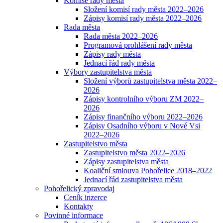
Komise rady města
Složení komisí rady města 2022–2026
Zápisy komisí rady města 2022–2026
Rada města
Rada města 2022–2026
Programová prohlášení rady města
Zápisy rady města
Jednací řád rady města
Výbory zastupitelstva města
Složení výborů zastupitelstva města 2022–
2026
Zápisy kontrolního výboru ZM 2022–
2026
Zápisy finančního výboru 2022–2026
Zápisy Osadního výboru v Nové Vsi
2022–2026
Zastupitelstvo města
Zastupitelstvo města 2022–2026
Zápisy zastupitelstva města
Koaliční smlouva Pohořelice 2018–2022
Jednací řád zastupitelstva města
Pohořelický zpravodaj
Ceník inzerce
Kontakty
Povinné informace