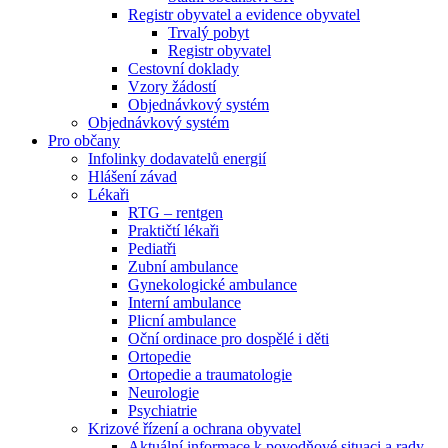
Registr obyvatel a evidence obyvatel
Trvalý pobyt
Registr obyvatel
Cestovní doklady
Vzory žádostí
Objednávkový systém
Objednávkový systém
Pro občany
Infolinky dodavatelů energií
Hlášení závad
Lékaři
RTG – rentgen
Praktičtí lékaři
Pediatři
Zubní ambulance
Gynekologické ambulance
Interní ambulance
Plicní ambulance
Oční ordinace pro dospělé i děti
Ortopedie
Ortopedie a traumatologie
Neurologie
Psychiatrie
Krizové řízení a ochrana obyvatel
Aktuální informace k povodňové situaci a rady