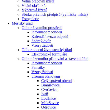
Volná pracovní místa
Vítání občánků
Výběrová řízení
Sbírka právních předpisů (vyhlášky města)
Fotogalerie
Městský úřad
Odbor životního prostředí
Informace z odboru
Kalendář svozu odpadů
Sběrný dvůr
Vzory žádostí
Odbor obecní živnostenský úřad
Elektronické formuláře
Odbor územního plánování a stavební úřad
Informace z odboru
Památky
Vzory žádostí
Územní plánování
Celý správní obvod
Branišovice
Cvrčovice
Ivaň
Loděnice
Malešovice
Odrovice