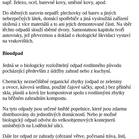
např. železo, ocel, barevné kovy, směsné kovy, apod.
Do sběrných surovin nepatří: plechovky od barev a jiných
nebezpečných látek, domácí spotřebiče a jiná vysloužilá zařízení
složená z více materiálů a to ani jejich demontované části. Na sběr
těchto odpadů slouží sběrné dvory. Samostatnou kapitolu tvoří
autovraky, jež převezmou a doklad o ekologické likvidaci vystaví
na vrakovištích.
Bioodpad
Jedná se o biologicky rozložitelný odpad rostlinného původu
pocházející především z údržby zahrad nebo z kuchyní.
Chemicky neznečištěné organické zbytky (odpad ze zeleniny
a ovoce, kávová sedlina, použité čajové sáčky, apod.) bez příměsí
skla, plastů a kovů lze kompostovat spolu s rostlinnými zbytky
na běžném zahradním kompostu.
Na tyto odpady jsou určené hnědé popelnice, které jsou zdarma
distribuovány do jednotlivých domácností. Nebo je možné
biologický odpad odvést do velkoobjemových kontejnerů
umístěných na Loděnické ulici.
Dále lze odpad ze zahrady (ořezané větve, počesaná tráva, listí,