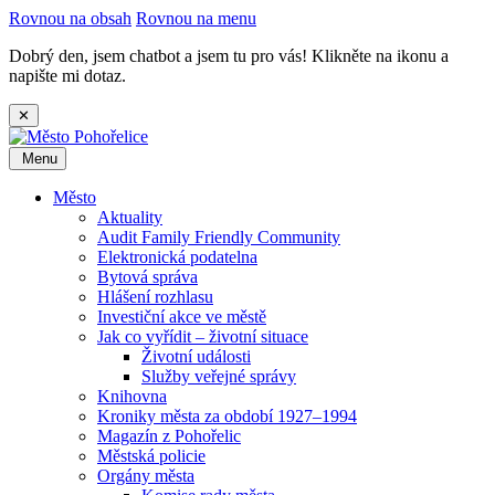
Rovnou na obsah
Rovnou na menu
Dobrý den, jsem chatbot a jsem tu pro vás! Klikněte na ikonu a
napište mi dotaz.
✕
Menu
Město
Aktuality
Audit Family Friendly Community
Elektronická podatelna
Bytová správa
Hlášení rozhlasu
Investiční akce ve městě
Jak co vyřídit – životní situace
Životní události
Služby veřejné správy
Knihovna
Kroniky města za období 1927–1994
Magazín z Pohořelic
Městská policie
Orgány města