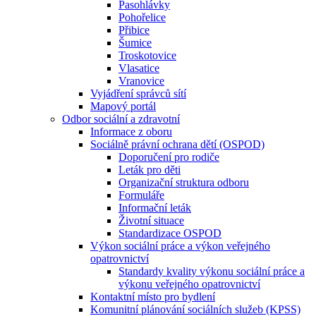
Pasohlávky
Pohořelice
Přibice
Šumice
Troskotovice
Vlasatice
Vranovice
Vyjádření správců sítí
Mapový portál
Odbor sociální a zdravotní
Informace z oboru
Sociálně právní ochrana dětí (OSPOD)
Doporučení pro rodiče
Leták pro děti
Organizační struktura odboru
Formuláře
Informační leták
Životní situace
Standardizace OSPOD
Výkon sociální práce a výkon veřejného
opatrovnictví
Standardy kvality výkonu sociální práce a
výkonu veřejného opatrovnictví
Kontaktní místo pro bydlení
Komunitní plánování sociálních služeb (KPSS)