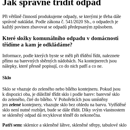
Jak správně třídit odpad
Při většině činností produkujeme odpady, se kterými je třeba dále
správně nakládat. Podle zákona č. 541/2020 Sb., o odpadech je
každý povinen zbavovat se odpadů předepsaným způsobem.
Které složky komunálního odpadu v domácnosti
třídíme a kam je odkládáme?
Informace, podle kterých byste se měli při třídění řídit, naleznete
přímo na barevných sběrných nádobách. Na kontejnerech jsou
nálepky, které přesně popisují, co do nich patří a co ne.
Sklo
Sklo se vhazuje do zeleného nebo bílého kontejneru. Pokud jsou
k dispozici oba, je důležité třídit sklo i podle barev: barevné sklo
do zeleného, čiré do bílého. V Pohořelicích jsou umístěny
jen
zelené
kontejnery, vhazujte sklo bez ohledu na barvu. Vytříděné
sklo není nutné rozbíjet, bude se dále třídit. Díky svým vlastnostem
se skleněný odpad dá recyklovat téměř do nekonečna.
Patří sem:
sklenice a skleněné láhve, skleněné střepy, tabulové sklo