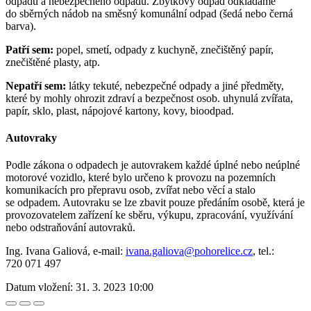
odpadu a nebezpečného odpadu. Zbytkový odpad odkládáme
do sběrných nádob na směsný komunální odpad (šedá nebo černá
barva).
Patří sem:
popel, smetí, odpady z kuchyně, znečištěný papír,
znečištěné plasty, atp.
Nepatří sem:
látky tekuté, nebezpečné odpady a jiné předměty,
které by mohly ohrozit zdraví a bezpečnost osob. uhynulá zvířata,
papír, sklo, plast, nápojové kartony, kovy, bioodpad.
Autovraky
Podle zákona o odpadech je autovrakem každé úplné nebo neúplné
motorové vozidlo, které bylo určeno k provozu na pozemních
komunikacích pro přepravu osob, zvířat nebo věcí a stalo
se odpadem. Autovraku se lze zbavit pouze předáním osobě, která je
provozovatelem zařízení ke sběru, výkupu, zpracování, využívání
nebo odstraňování autovraků.
Ing. Ivana Galiová, e-mail:
ivana.galiova@pohorelice.cz
, tel.:
720 071 497
Datum vložení:
31. 3. 2023 10:00