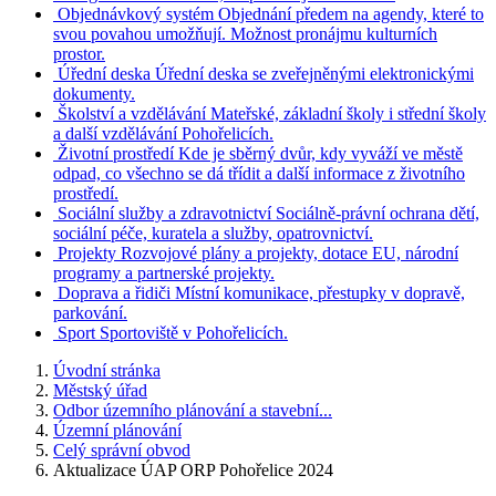
Objednávkový systém
Objednání předem na agendy, které to
svou povahou umožňují. Možnost pronájmu kulturních
prostor.
Úřední deska
Úřední deska se zveřejněnými elektronickými
dokumenty.
Školství a vzdělávání
Mateřské, základní školy i střední školy
a další vzdělávání Pohořelicích.
Životní prostředí
Kde je sběrný dvůr, kdy vyváží ve městě
odpad, co všechno se dá třídit a další informace z životního
prostředí.
Sociální služby a zdravotnictví
Sociálně-právní ochrana dětí,
sociální péče, kuratela a služby, opatrovnictví.
Projekty
Rozvojové plány a projekty, dotace EU, národní
programy a partnerské projekty.
Doprava a řidiči
Místní komunikace, přestupky v dopravě,
parkování.
Sport
Sportoviště v Pohořelicích.
Úvodní stránka
Městský úřad
Odbor územního plánování a stavební...
Územní plánování
Celý správní obvod
Aktualizace ÚAP ORP Pohořelice 2024