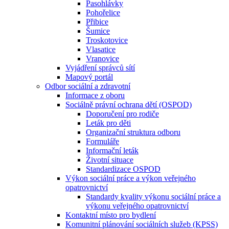
Pasohlávky
Pohořelice
Přibice
Šumice
Troskotovice
Vlasatice
Vranovice
Vyjádření správců sítí
Mapový portál
Odbor sociální a zdravotní
Informace z oboru
Sociálně právní ochrana dětí (OSPOD)
Doporučení pro rodiče
Leták pro děti
Organizační struktura odboru
Formuláře
Informační leták
Životní situace
Standardizace OSPOD
Výkon sociální práce a výkon veřejného
opatrovnictví
Standardy kvality výkonu sociální práce a
výkonu veřejného opatrovnictví
Kontaktní místo pro bydlení
Komunitní plánování sociálních služeb (KPSS)