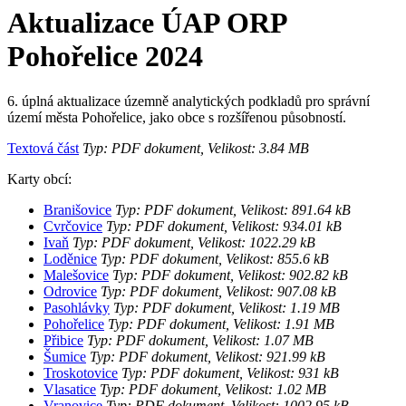
Aktualizace ÚAP ORP
Pohořelice 2024
6. úplná aktualizace územně analytických podkladů pro správní
území města Pohořelice, jako obce s rozšířenou působností.
Textová část
Typ: PDF dokument, Velikost: 3.84 MB
Karty obcí:
Branišovice
Typ: PDF dokument, Velikost: 891.64 kB
Cvrčovice
Typ: PDF dokument, Velikost: 934.01 kB
Ivaň
Typ: PDF dokument, Velikost: 1022.29 kB
Loděnice
Typ: PDF dokument, Velikost: 855.6 kB
Malešovice
Typ: PDF dokument, Velikost: 902.82 kB
Odrovice
Typ: PDF dokument, Velikost: 907.08 kB
Pasohlávky
Typ: PDF dokument, Velikost: 1.19 MB
Pohořelice
Typ: PDF dokument, Velikost: 1.91 MB
Přibice
Typ: PDF dokument, Velikost: 1.07 MB
Šumice
Typ: PDF dokument, Velikost: 921.99 kB
Troskotovice
Typ: PDF dokument, Velikost: 931 kB
Vlasatice
Typ: PDF dokument, Velikost: 1.02 MB
Vranovice
Typ: PDF dokument, Velikost: 1002.95 kB