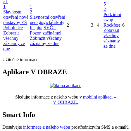
31
5
1
1
2
Slavnostní
2
Podzimní
otevření nové
Slavnostní otevření
swap
přístavby ZŠ
pedagogické školy
2
3
4
Rockfest
6
Pohořelice
Inspira
SVČ –
Zobrazit
Zobrazit
Pozor, začínáme!
všechny
všechny
Zobrazit všechny
záznamy
záznamy ze
záznamy ze dne
ze dne
dne
Užitečné informace
Aplikace V OBRAZE
Sledujte informace z našeho webu v
mobilní aplikaci –
V OBRAZE.
Smart Info
Dostávejte
informace z našeho webu
prostřednictvím SMS a e-mailů