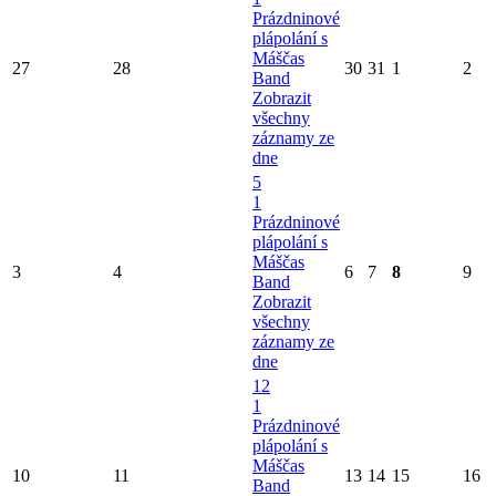
Prázdninové
plápolání s
Máščas
27
28
30
31
1
2
Band
Zobrazit
všechny
záznamy ze
dne
5
1
Prázdninové
plápolání s
Máščas
3
4
6
7
8
9
Band
Zobrazit
všechny
záznamy ze
dne
12
1
Prázdninové
plápolání s
Máščas
10
11
13
14
15
16
Band