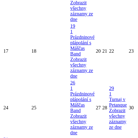
Zobrazit
všechny
záznamy ze
dne
19
1
Prázdninové
plápolání s
Máščas
17
18
20
21
22
23
Band
Zobrazit
všechny
záznamy ze
dne
26
1
29
Prázdninové
1
plápolání s
Turnaj v
Máščas
Petanque
24
25
27
28
30
Band
Zobrazit
Zobrazit
všechny
všechny
záznamy
záznamy ze
ze dne
dne