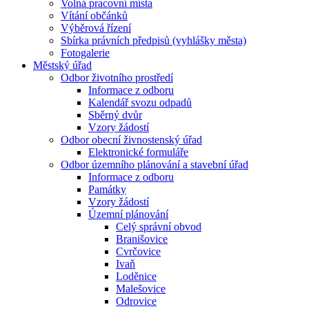
Volná pracovní místa
Vítání občánků
Výběrová řízení
Sbírka právních předpisů (vyhlášky města)
Fotogalerie
Městský úřad
Odbor životního prostředí
Informace z odboru
Kalendář svozu odpadů
Sběrný dvůr
Vzory žádostí
Odbor obecní živnostenský úřad
Elektronické formuláře
Odbor územního plánování a stavební úřad
Informace z odboru
Památky
Vzory žádostí
Územní plánování
Celý správní obvod
Branišovice
Cvrčovice
Ivaň
Loděnice
Malešovice
Odrovice