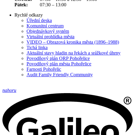
Pátek:
07:30 – 13:00
Rychlé odkazy
Úřední deska
Komunitní centrum
Objednávkový systém
Virtuální prohlídka města
VIDEO – Obrazová kronika města (1896–1988)
Tichá linka
Aktuální stavy hladin na řekách a srážkové úhrny
Povodňový plán ORP Pohořelice
Povodňový plán města Pohořelice
Farnosti Pohořelic
Audit Family Friendly Community
nahoru