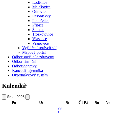
Loděnice
Malešovice
Odrovice
Pasohlávky
Pohořelice
Přibice
Šumice
Troskotovice
Vlasatice
Vranovice
Vyjádření správců sítí
Mapový portál
Odbor sociální a zdravotní
Odbor finanční
Odbor dopravy
Kancelář tajemníka
Objednávkový systém
Kalendář
Srpen
2026
Po
Út
St
Čt
Pá
So
Ne
29
1