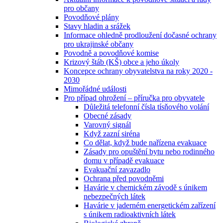
pro občany
Povodňové plány
Stavy hladin a srážek
Informace ohledně prodloužení dočasné ochrany
pro ukrajinské občany
Povodně a povodňové komise
Krizový štáb (KŠ) obce a jeho úkoly
Koncepce ochrany obyvatelstva na roky 2020 -
2030
Mimořádné události
Pro případ ohrožení – příručka pro obyvatele
Důležitá telefonní čísla tísňového volání
Obecné zásady
Varovný signál
Když zazní siréna
Co dělat, když bude nařízena evakuace
Zásady pro opuštění bytu nebo rodinného
domu v případě evakuace
Evakuační zavazadlo
Ochrana před povodněmi
Havárie v chemickém závodě s únikem
nebezpečných látek
Havárie v jaderném energetickém zařízení
s únikem radioaktivních látek