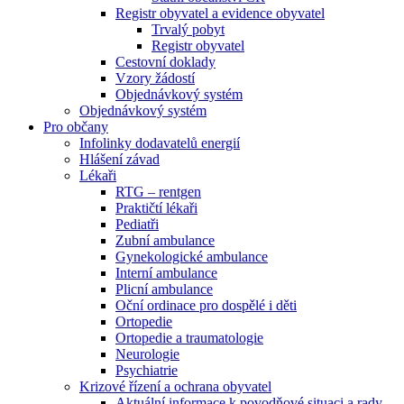
Registr obyvatel a evidence obyvatel
Trvalý pobyt
Registr obyvatel
Cestovní doklady
Vzory žádostí
Objednávkový systém
Objednávkový systém
Pro občany
Infolinky dodavatelů energií
Hlášení závad
Lékaři
RTG – rentgen
Praktičtí lékaři
Pediatři
Zubní ambulance
Gynekologické ambulance
Interní ambulance
Plicní ambulance
Oční ordinace pro dospělé i děti
Ortopedie
Ortopedie a traumatologie
Neurologie
Psychiatrie
Krizové řízení a ochrana obyvatel
Aktuální informace k povodňové situaci a rady