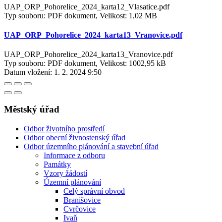
UAP_ORP_Pohorelice_2024_karta12_Vlasatice.pdf
Typ souboru: PDF dokument, Velikost: 1,02 MB
UAP_ORP_Pohorelice_2024_karta13_Vranovice.pdf
UAP_ORP_Pohorelice_2024_karta13_Vranovice.pdf
Typ souboru: PDF dokument, Velikost: 1002,95 kB
Datum vložení:
1. 2. 2024 9:50
Městský úřad
Odbor životního prostředí
Odbor obecní živnostenský úřad
Odbor územního plánování a stavební úřad
Informace z odboru
Památky
Vzory žádostí
Územní plánování
Celý správní obvod
Branišovice
Cvrčovice
Ivaň