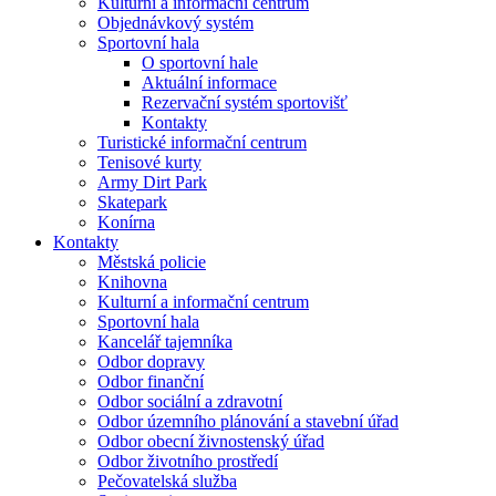
Kulturní a informační centrum
Objednávkový systém
Sportovní hala
O sportovní hale
Aktuální informace
Rezervační systém sportovišť
Kontakty
Turistické informační centrum
Tenisové kurty
Army Dirt Park
Skatepark
Konírna
Kontakty
Městská policie
Knihovna
Kulturní a informační centrum
Sportovní hala
Kancelář tajemníka
Odbor dopravy
Odbor finanční
Odbor sociální a zdravotní
Odbor územního plánování a stavební úřad
Odbor obecní živnostenský úřad
Odbor životního prostředí
Pečovatelská služba