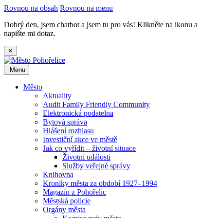
Rovnou na obsah
Rovnou na menu
Dobrý den, jsem chatbot a jsem tu pro vás! Klikněte na ikonu a
napište mi dotaz.
✕
Menu
Město
Aktuality
Audit Family Friendly Community
Elektronická podatelna
Bytová správa
Hlášení rozhlasu
Investiční akce ve městě
Jak co vyřídit – životní situace
Životní události
Služby veřejné správy
Knihovna
Kroniky města za období 1927–1994
Magazín z Pohořelic
Městská policie
Orgány města