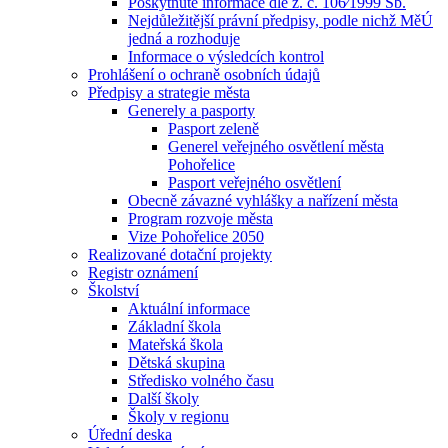
Poskytnuté informace dle z. č. 106⁄1999 Sb.
Nejdůležitější právní předpisy, podle nichž MěÚ
jedná a rozhoduje
Informace o výsledcích kontrol
Prohlášení o ochraně osobních údajů
Předpisy a strategie města
Generely a pasporty
Pasport zeleně
Generel veřejného osvětlení města
Pohořelice
Pasport veřejného osvětlení
Obecně závazné vyhlášky a nařízení města
Program rozvoje města
Vize Pohořelice 2050
Realizované dotační projekty
Registr oznámení
Školství
Aktuální informace
Základní škola
Mateřská škola
Dětská skupina
Středisko volného času
Další školy
Školy v regionu
Úřední deska