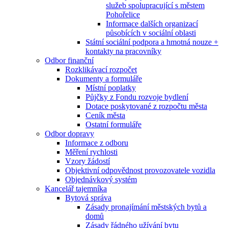
služeb spolupracující s městem
Pohořelice
Informace dalších organizací
působících v sociální oblasti
Státní sociální podpora a hmotná nouze +
kontakty na pracovníky
Odbor finanční
Rozklikávací rozpočet
Dokumenty a formuláře
Místní poplatky
Půjčky z Fondu rozvoje bydlení
Dotace poskytované z rozpočtu města
Ceník města
Ostatní formuláře
Odbor dopravy
Informace z odboru
Měření rychlosti
Vzory žádostí
Objektivní odpovědnost provozovatele vozidla
Objednávkový systém
Kancelář tajemníka
Bytová správa
Zásady pronajímání městských bytů a
domů
Zásady řádného užívání bytu