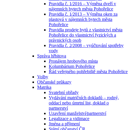
Pravidla č. 1⁄2016 – Výměna dveří v
nájemních bytech města Pohořelice
Pravidla č. 1⁄2013 – Výměna oken za
plastová v nájemních bytech města
Pohořelice
Pravidla prodeje bytů z vlastnictví města
Pohořelice do vlastnictví fyzických a
právnických osob
Pravidla č. 2⁄2008 – vyúčtování spotřeby
vody
Správa hřbitova
Pronájem hrobového místa
Kolumbárium Pohořelice
Řád veřejného pohřebiště města Pohořelice
Volby
Občanské průkazy
Matrika
Svatební obřady
Vydávání matričních dokladů – rodný,
oddací nebo úmrtní list, doklad o
partnerství
Uzavření manželství⁄partnerství
Legalizace a vidimace
Jména a příjmení
Státní občanství ČR