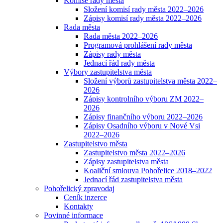
Komise rady města
Složení komisí rady města 2022–2026
Zápisy komisí rady města 2022–2026
Rada města
Rada města 2022–2026
Programová prohlášení rady města
Zápisy rady města
Jednací řád rady města
Výbory zastupitelstva města
Složení výborů zastupitelstva města 2022–
2026
Zápisy kontrolního výboru ZM 2022–
2026
Zápisy finančního výboru 2022–2026
Zápisy Osadního výboru v Nové Vsi
2022–2026
Zastupitelstvo města
Zastupitelstvo města 2022–2026
Zápisy zastupitelstva města
Koaliční smlouva Pohořelice 2018–2022
Jednací řád zastupitelstva města
Pohořelický zpravodaj
Ceník inzerce
Kontakty
Povinné informace