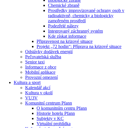
Biologické zbraně
Chemické zbraně
Prostředky improvizované ochrany osob v
radioaktivně, chemicky a biologicky
zamořeném prostředí
Podezřelé nálezy
Integrovaný záchranný systém
Kde získat informace
Připravenost na krizové situace
Projekt „72 hodin“: Příprava na krizové situace
Odstávky dodávek energií
Pečovatelská služba
Senior taxi
Informace z obce
Mobilní aplikace
Provozní omezení
Kultura a sport
Kalendář akcí
Kultura v okolí
VU3V
Komunitní centrum Pfann
O komunitním centru Pfann
Historie hotelu Pfann
Subjekty v KC
Virtuální prohlídka