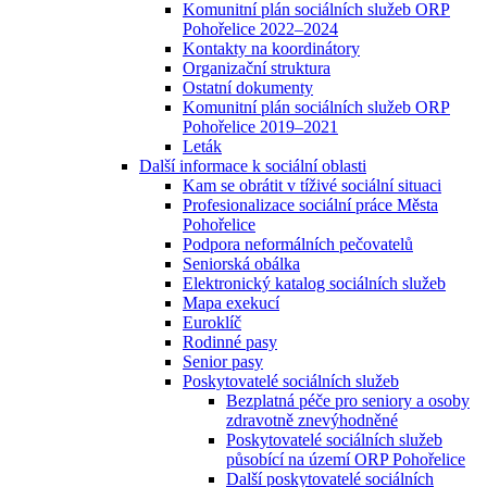
Komunitní plán sociálních služeb ORP
Pohořelice 2022–2024
Kontakty na koordinátory
Organizační struktura
Ostatní dokumenty
Komunitní plán sociálních služeb ORP
Pohořelice 2019–2021
Leták
Další informace k sociální oblasti
Kam se obrátit v tíživé sociální situaci
Profesionalizace sociální práce Města
Pohořelice
Podpora neformálních pečovatelů
Seniorská obálka
Elektronický katalog sociálních služeb
Mapa exekucí
Euroklíč
Rodinné pasy
Senior pasy
Poskytovatelé sociálních služeb
Bezplatná péče pro seniory a osoby
zdravotně znevýhodněné
Poskytovatelé sociálních služeb
působící na území ORP Pohořelice
Další poskytovatelé sociálních