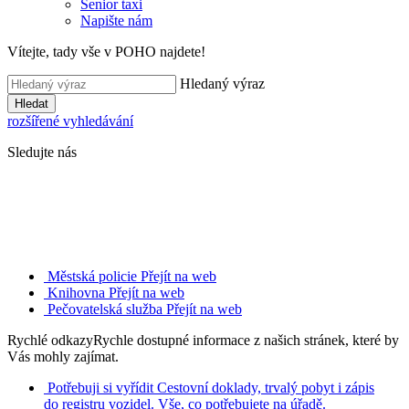
Senior taxi
Napište nám
Vítejte, tady vše v POHO najdete!
Hledaný výraz
Hledat
rozšířené vyhledávání
Sledujte nás
Městská policie
Přejít na web
Knihovna
Přejít na web
Pečovatelská služba
Přejít na web
Rychlé odkazy
Rychle dostupné informace z našich stránek, které by
Vás mohly zajímat.
Potřebuji si vyřídit
Cestovní doklady, trvalý pobyt i zápis
do registru vozidel. Vše, co potřebujete na úřadě.